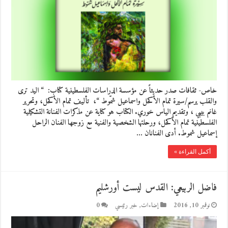
خاص- ثقافات صدر حديثاً عن مؤسسة الدراسات الفلسطينية كتاب: “ اليد ترى
والقلب يرسم/سيرة تمام الأكحل واسماعيل شمّوط “، تأليف تمام الأكحل، وتحرير
غانم بيبي ، وتقديم الياس خوري. الكتاب هو كناية عن مذكرات الفنانة التشكيلية
الفلسطينية تمام الأكحل، ورحلتها الشخصية والفنية مع زوجها الفنان الراحل
إسماعيل شموط. أدى الفنانان …
أكمل القراءة »
فاضل الربيعي: القدس ليست أورشليم
نوفمبر 10, 2016
إضاءات
,
خبر رئيسي
0