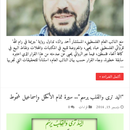
منع النائب العام الفلسطيني، المستشار أحمد براك، تداول رواية ‘جريمة في رام الله’
للروائي الفلسطيني عباد يحيى، والمعروضة للبيع في المكتبات والمحلات ونقاط البيع في
كافة أنحاء فلسطين، فيما عبر الروائي يحيى عن صدمته من هذا القرار الذي اعتبره
سابقة خطيرة. وجاء القرار حسب بيان النائب العام، استنادًا للتحقيقات التي تجريها
…
أكمل القراءة »
“اليد ترى والقلب يرسم”.. سيرة تمام الأكحل وإسماعيل شمّوط
ديسمبر 15, 2016
قراءات
0