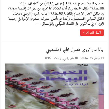
خاص- ثقافات يطرح عدد 108 (خريف 2016) من “مجلة الدراسات
الفلسطينية” سؤال: فلسطين إلى أين؟ انطلاقاً مما يجري من تطورات إقليمية ودولية،
في مقابل انحدار الاهتمام بالقضية الفلسطينية وغياب المشروع الوطني وضعف
الحقل السياسي الفلسطينيين. وأيضاً مع تأصل التطرف العنصري الإسرائيلي وهيمنة
اليمين الديني ـــ القومي على الفضاء السياسي والمؤسساتي. …
أكمل القراءة »
ليانا بدر تروي فصول الجحيم الفلسطيني
سبتمبر 25, 2016
خبر رئيسي
,
قراءات
0