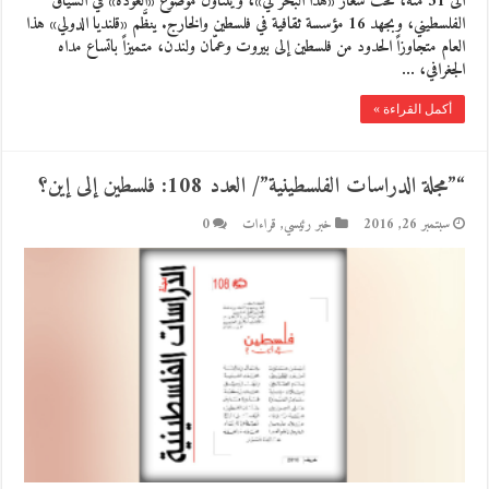
الى 31 منه، تحت شعار «هذا البحر لي»، ويتناول موضوع «العودة» في السياق
الفلسطيني، وبجهد 16 مؤسسة ثقافية في فلسطين والخارج. ينظَّم «قلنديا الدولي» هذا
العام متجاوزاً الحدود من فلسطين إلى بيروت وعمّان ولندن، متميزاً باتساع مداه
الجغرافي، …
أكمل القراءة »
“”مجلة الدراسات الفلسطينية”/ العدد 108: فلسطين إلى إين؟
سبتمبر 26, 2016
خبر رئيسي
,
قراءات
0