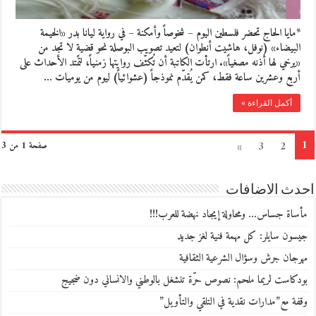
*مايا الحاج تحضر فلسطين اليوم – شخوصاً وأمكنة – في رواية ليانا بدر «الخيمة
البيضاء» (نوفل، هاشيت أنطوان) لتعيد تصويب البوصلة نحو قضيةٍ لا تجد من
«يرخي لها أذنه مصغياً». ارتأت الكاتبة أن تُكثّف روايتها زمنياً، لتمتد الأحداث على
أربع وعشرين ساعة فقط، كمن يُقدّم نموذجاً (عشوائياً) ليوم من يوميات …
أكمل القراءة »
1
»
3
2
صفحة 1 من 3
احدث الاضافات
مأساة جساس… ومحاولة إيجاد نهضة للعرب!!!
جيسون سايلر: كل مهمة فنية لغز جديد
مهرجان جرش وسؤال الشرعية الثقافية
بودكاست لريما ملحم: نصوص حرّة تنشغل بالوطني والانساني دون ضجيج
وقفة مع”مدارات نقدية في التلقي والتأويل”