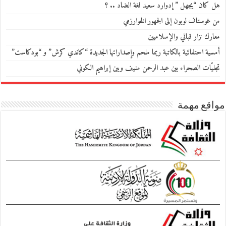
هل كان “يجهل ” إدوارد سعيد لغة الضاد .. ؟
من غوستاف لوبون إلى الجمهور الخوارزمي
معارك نزار قباني والإسلاميين
أمسية احتفائية بالكاتبة ريما ملحم وإصداراتها الجديدة “كاندي كرش” و “بودكاست”
تجليّات الصحراء بين عبد الرحمن منيف وبين إبراهيم الكوني
مواقع مهمة