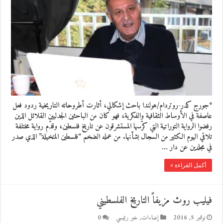
*جورج كدر-روتردام/هولندا باحث إشكالي، أثارت أطروحاته التاريخية ردود فعل
عاصفة في الأوساط الثقافية والفكرية، فهو كان من الباحثين الجدليين القلائل الذين
رفضوا الرواية التوراتية التي كرّسها المستشرقون عن تاريخ فلسطين، وقدّم رواية مختلفة
تلاقي اليوم الكثير من السجال بشأنها. من عمله الضخم “فلسطين المتخيلة” الذي صدر
في مجلدين عن دار …
أكمل القراءة »
فيليب روث مزيفاً التاريخ الفلسطيني
نوفمبر 5, 2016
إضاءات
,
خبر رئيسي
0