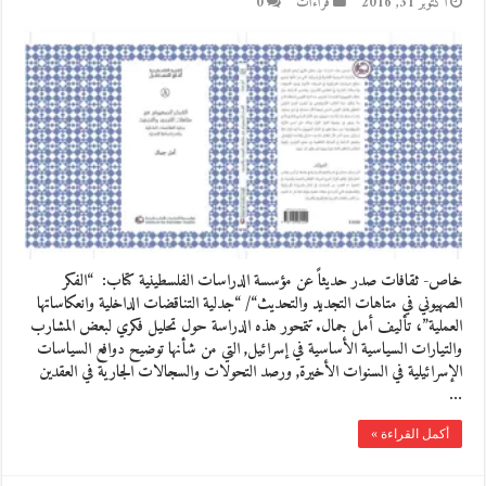
أكتوبر 31, 2016
قراءات
0
خاص- ثقافات صدر حديثاً عن مؤسسة الدراسات الفلسطينية كتاب: “الفكر
الصهيوني في متاهات التجديد والتحديث“/ “جدلية التناقضات الداخلية وانعكاساتها
العملية”، تأليف أمل جمال. تتمحور هذه الدراسة حول تحليل فكري لبعض المشارب
والتيارات السياسية الأساسية في إسرائيل, التي من شأنها توضيح دوافع السياسات
الإسرائيلية في السنوات الأخيرة, ورصد التحولات والسجالات الجارية في العقدين
…
أكمل القراءة »