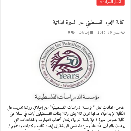
أكمل القراءة »
كتابة اللجوء الفلسطيني عبر السيرة الذاتية
سبتمبر 30, 2016
إضاءات
0
خاص- ثقافات تعلن “مؤسسة الدراسات الفلسطينيّة” عن إطلاق ورشة تدريب على
الكتابة الإبداعيّة، هدفها تمرين اللاجئين واللاجئات الفلسطينيّين /ات في لبنان على
كتابة نصوص سيرةٍ ذاتيّةٍ باللغة العربيّة، يختار أصحابها التجارب والمشاهدات التي
يرغبون بالتوقّف عندها، وسردها. تسعى الورشة إلى إيجاد كتّابٍ وكاتباتٍ ودعمهم /