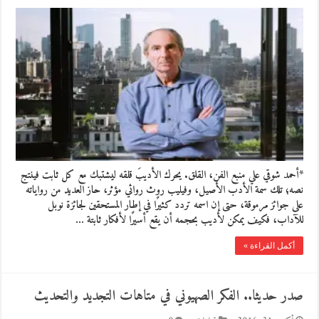
*أحمد شوقي علي منبع الفن، القلق. يحرك الأديبَ قلقه ليشتبك مع كل ثابت فينتج
نصه؛ تلك سمة الأدب الأصيل، وفيليب روث روائي مؤثر، حاز العديد من رواياته
على جوائز مرموقة، حتى إن اسمه تردد كثيرًا في إطار المستحقين لجائزة نوبل
للآداب، فكيف يمكن لأديب بحجمه أن يقع أسيرًا لأفكار ثابتة …
أكمل القراءة »
صدر حديثا.. الفكر الصهيوني في متاهات التجديد والتحديث