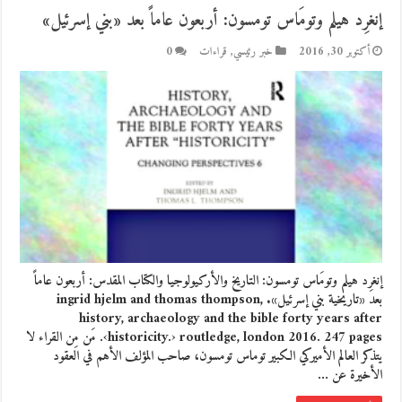
إنغرِد هيلم وتومَاس تومسون: أربعون عاماً بعد «بني إسرئيل»
أكتوبر 30, 2016
خبر رئيسي
,
قراءات
0
إنغرِد هيلم وتومَاس تومسون: التاريخ والأركيولوجيا والكتاب المقدس: أربعون عاماً
بعد «تاريخية بني إسرئيل». ingrid hjelm and thomas thompson,
history, archaeology and the bible forty years after
‹historicity.› routledge, london 2016. 247 pages. مَن مِن القراء لا
يتذكر العالم الأميركي الكبير توماس تومسون، صاحب المؤلف الأهم في العقود
الأخيرة عن …