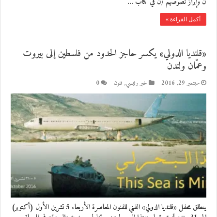
ن وإبراز نصوصهم /ن في كتاب …
أكمل القراءة »
«قلنديا الدولي» يكسر حاجز الحدود من فلسطين إلى بيروت
وعمّان ولندن
سبتمبر 29, 2016
خبر رئيسي
,
فنون
0
ينطلق محفل «قلنديا الدولي» الفني للفنون المعاصرة الأربعاء 5 تشرين الأول (أكتوبر)