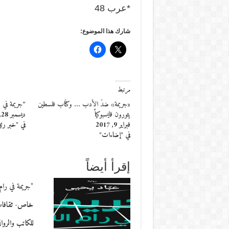
*عرب 48
شارك هذا الموضوع:
مرتبط
«جريمة» ضدّ الأدب … وكتّاب فلسطين
“جريمة في را
يثورون فايسبوكياً
ديسمبر 28, 2016
فبراير 9, 2017
في "خبر رئ
في "إضاءات"
إقرأ أيضاً
"جريمة في رام 
خاص- ثقافات
للكاتب والروا