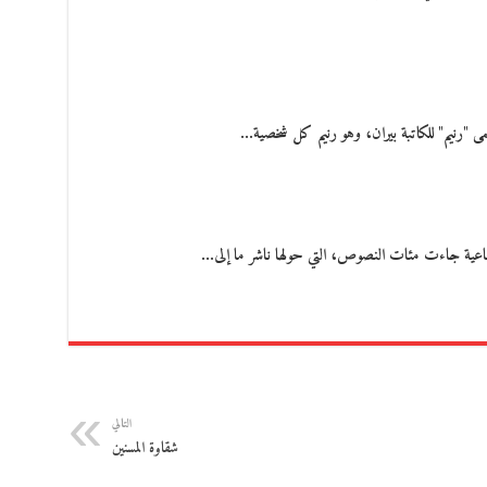
 "رنيم" للكاتبة بيران، وهو رنيم كل شخصية…
اعية جاءت مئات النصوص، التي حولها ناشر ما إلى…
التالي
شقاوة المسنين