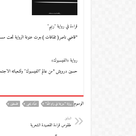
قراءة في رواية "رنيم"
*قاضي ناصر( ثقافات )جرت عنونة الرواية تحت مسمى
رواية «الفيسبوك»
حسين درويش *من عالم "الفيسبوك" وتشعباته الاجتم
الوسوم
رواية "جريمة في رام الله"
عبّاد يحيى
فلسطين
السابق
طقوس قراءة القصيدة الشعرية