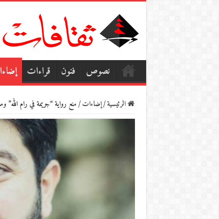
نصوص
فنون
قراءات
إضاء
الرئيسية
/
إضاءات
/
منع رواية “جريمة في رام الله” و