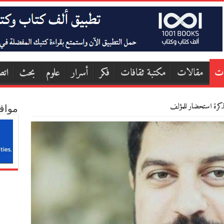
ات
مقالات
مكتبة ثقافات
فكر
أسرار
علوم
بحث
اتص
مذكرة استحضار للمؤلف
مواق