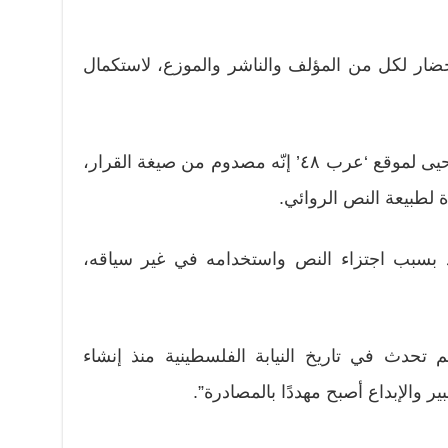
حضار لكل من المؤلف والناشر والموزع، لاستكمال
وفي تعقيب على قرار المنع، قال يحيى لموقع ‘عرب ٤٨’ إنّه مصدوم من صيغة القرار،
 لطبيعة النص الروائي.
 بسبب اجتزاء النص واستخدامه في غير سياقه،
 تحدث في تاريخ النيابة الفلسطينية منذ إنشاء
 والإبداع أصبح مهددًا بالمصادرة”.