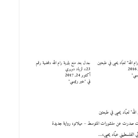
م الله” لعبّاد يحيى في طبعتين
جدل بعد منع بلدية رام الله «قضية رقم
23» لزياد دويري
يسي"
أكتوبر 24, 2017
في "خبر رئيسي"
الله" لعبّاد يحيى في طبعتين
 صدرت عن منشورات المتوسط – ميلانو، رواية جديدة
ئي الفلسطيني عبّاد يحيى،…