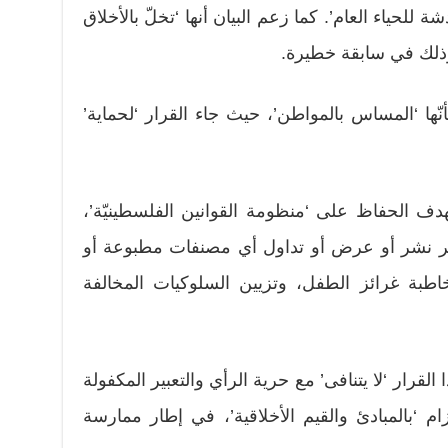
لحياء العام’. كما زعم البيان أنها ‘تخلّ بالأخلاق
 وذلك في سابقة خطيرة.
نّها ‘المساس بالمواطن’، حيث جاء القرار ‘لحماية’
هدف الحفاظ على ‘منظومة القوانين الفلسطينيّة’،
ظر نشر أو عرض أو تداول أي مصنفات مطبوعة أو
طبة غرائز الطفل، وتزيين السلوكيات المخالفة
 القرار ‘لا يتنافى’ مع حرية الرأي والتعبير المكفولة
م ‘بالمبادئ والقيم الأخلاقية’، في إطار ممارسة