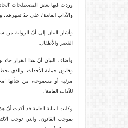
وردت فيها بعض المصطلحات ‘الخادشة ل
والآداب العامة’، على حدّ تعبيرهم،
وأشار البيان إلى أنّ الرواية من شأ
القصر والأطفال.
وأضاف البيان أنّ هذا القرار جاء ب
وقانون حماية الأحداث، والذي يح
مرئية أو مسموعة، من شأنها ‘مخا
للآداب العامة’.
وكانت النيابة العامة قد أكدت أنّ هذا
بموجب القانون، والتي توجب الالتزا