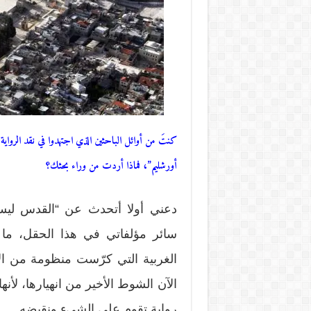
كنتَ من أوائل الباحثين الذي اجتهدوا في نقد الروا
أورشليم”، فماذا أردت من وراء بحثك؟
دعني أولا أتحدث عن “القدس لي
سائر مؤلفاتي في هذا الحقل، ما يق
الغربية التي كرّست منظومة من ال
الآن الشوط الأخير من انهيارها، لأنه
رواية تقوم على الشيء ونقيضه.