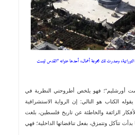
ية التوراتية، وصدرت لك مجموعة أعمال، أحدها عنوانه “القدس ليست
ست أورشليم”؛ فهو يلخص أطروحتي النظرية في
وله الكتاب هو التالي: إن الرواية الاستشراقية
أفكار الزائفة والخاطئة عن تاريخ فلسطين، بلغت
ا بدأت تتآكل وتتمزق، بفعل تناقضاتها الداخلية؛ فهي