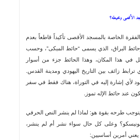
سجد الأقصى ومحيطه؟
قرة الخاصة بالمسجد الأقصى تأكيداً قاطعاً بعدم
وحائط البراق، الذي يسمى “حائط المبكى”، وحسب
يكل في هذا المكان، وهذا الحائط جزء من أسوار
ترابط زائف بين التاريخ اليهودي ومدينة القدس.
ود لأي إشارة إليه في التوراة، هناك فقط في سفر
كون عند حائط الإله تموز.
يتوجب طرحه بقوة هو: لماذا لم ينشر النص الحرفي
ليونيسكو؟ وعلى كل حال سواء نشر أم لم ينشر،
ا يعني أمرين أساسيين: