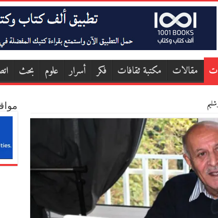
ات
مقالات
مكتبة ثقافات
فكر
أسرار
علوم
بحث
اتص
شليم
مواق