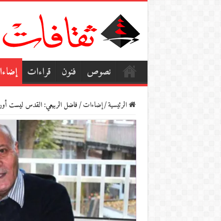
نصوص
فنون
قراءات
إضاء
الرئيسية
/
إضاءات
/
فاضل الربيعي: القدس ليست أور