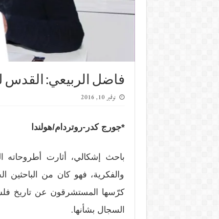
فاضل الربيعي: القدس 
نوفمبر 10, 2016
*جورج كدر-روتردام/هولندا
باحث إشكالي، أثارت أطروحاته ال
والفكرية، فهو كان من الباحثين الجد
كرّسها المستشرقون عن تاريخ فلسط
السجال بشأنها.