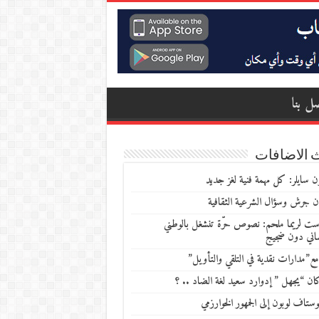
ل بنا
 الاضافات
 سايلر: كل مهمة فنية لغز جديد
ن جرش وسؤال الشرعية الثقافية
ست لريما ملحم: نصوص حرّة تنشغل بالوطني
ساني دون ضجيج
مع”مدارات نقدية في التلقي والتأويل”
ن “يجهل ” إدوارد سعيد لغة الضاد .. ؟
ستاف لوبون إلى الجمهور الخوارزمي