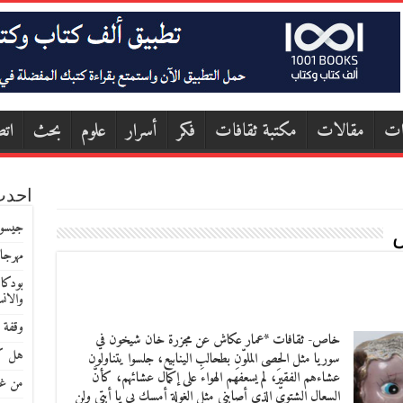
ات
مقالات
مكتبة ثقافات
فكر
أسرار
علوم
بحث
اتص
احدث
جيسون
مهرجا
بودكا
والان
وقفة 
خاص- ثقافات *عمار عكاش عن مجزرة خان شيخون في
هل كا
سوريا مثل الحصى الملوّنِ بطحالبِ الينابيع، جلسوا يتناولون
عشاءهم الفقيرَ، لم يسعفهم الهواء على إكمال عشائهم، كأنَّ
من غو
السعال الشتويِّ الذي أصابني مثل الغولةِ أمسك بي يا أبتي ولن