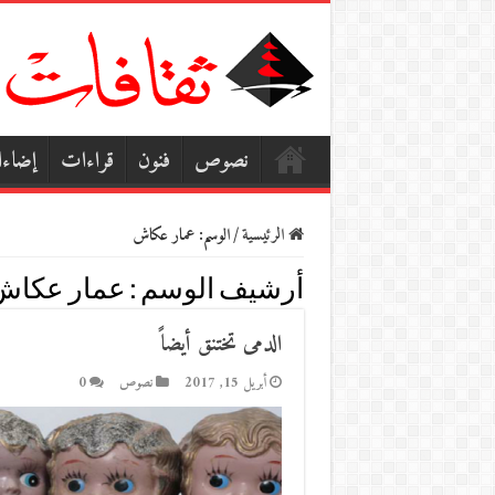
نصوص
فنون
قراءات
إضاء
الرئيسية
/
الوسم:
عمار عكاش
أرشيف الوسم :
عمار عكاش
الدمى تختنق أيضاً
أبريل 15, 2017
نصوص
0