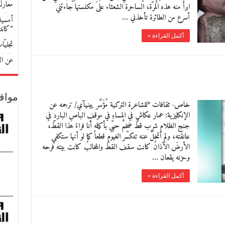
معارك
ابرأَ منه هذه المرّة، الساحرة الشعثاء على مكنستها جاءتني
أسرع من الطائرة تأخذني …
أمسية 
“كان
أكمل القراءة »
تجليّ
عن الل
مواق
خاص- ثقافات *للشاعرة التركية مُؤَسَّر يينيآي/ ترجمه عن
الإنكليزية: عمار عكاش في المساءِ في موقفِ الباصِ الباردِ في
جنحِ الظلام شرِب قطٌّ ضخمٌ حبّي بأكمله أنا فراءُ هذا القطّ،
عانقته، ولم أتخلَّ عنه تتكسّر الغيوم قطعاً كما لو أنها ستكفي
الأرضَ الآذانُ كانت سقف القطّ والمخالبُ كانت بيته فرحه
وحزنه يقعان …
أكمل القراءة »