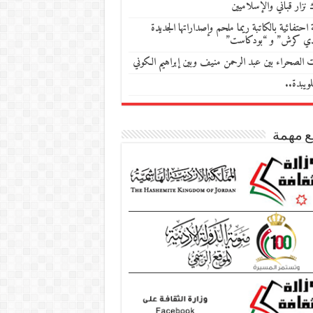
 نزار قباني والإسلاميين
احتفائية بالكاتبة ريما ملحم وإصداراتها الجديدة
دي كرش” و “بودكاست”
ات الصحراء بين عبد الرحمن منيف وبين إبراهيم الكوني
ويبدة..
ع مهمة