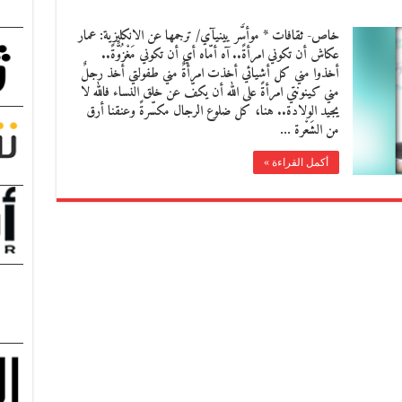
خاص- ثقافات * موأسَّر يينيآي/ ترجمها عن الانكليزية: عمار
عكاش أن تكوني امرأةً.. آه أمّاه أي أن تكوني مَغْزُوَّةً..
أخذوا مني كل أشيائي أخذت امرأةٌ مني طفولتي أخذ رجلٌ
مني كينونتي امرأةً على الله أن يكفّ عن خلق النساء فالله لا
يجيد الولادة.. هنا، كل ضلوع الرجال مكسّرةً وعنقنا أرق
من الشَعْرة …
أكمل القراءة »