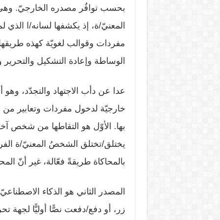
بحسب توافُر مصدره الخارجيّ. وهي ح
المعنيّ/ة، إذ يكشفها لسانه/ا الذي 
مفردات وقوالب لغويّة كهذه طريقها
الوساطة وإعادة التشكيل والتحرير وا
عدا عن دأب الاجتهاد والتجدّد، وهو أقل
خارجيّة لدخول مفردات وتعابير من
بها. الأوّل هو التقاطها من شخص آخ
يختلق/تختلق الشخصُ المعنيّ/ة الفرصة
بالمحاكاة طريقةً فعّالة، غير أنّ الم
المصدر الثاني هو الذكاء الاصطناعي
زر، أو دفع/دفعت نصًّا أوليًّا لجه