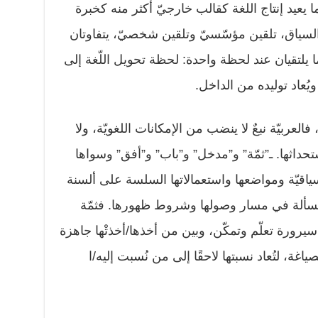
 يعيد إنتاج اللغة كقالب خارجيّ أكثر منه كخبرة
السياق، تلقين مؤسّسيّ وتلقين شخصيّ، يتفاوتان
 يلتقيان عند لحظة واحدة: لحظة تحويل اللّغة إلى
ُعاد توليده من الداخل.
العربيّة نبعٌ لا ينضب من الإمكانات اللغويّة، ولا
تحداثها. ـ”ثمّة” و”مدخل” و”باب” و”أفق” وسواها
لسياقيّة ومواضعها واستعمالاتها السلسة على ألسنة
لمسألة في مسار وصولها وشروط ظهورها. فثمّة
رورة تعلّم وتمكّن، وبين من أخذها/أخذتْها جاهزة
ياغة، لتُعاد نسبتها لاحقًا إلى من نُسبت إليه/ا