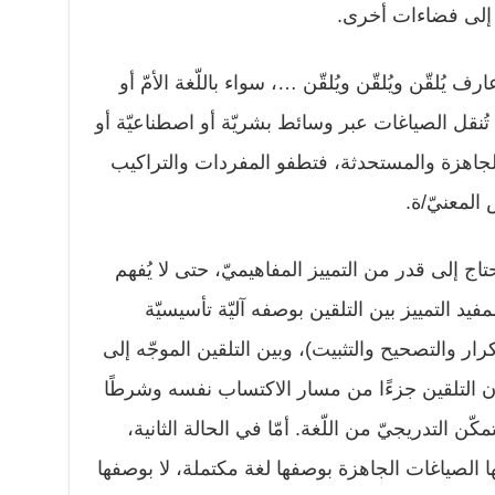
ه إلى فضاءات أخرى.
يُلقّن ويُلقّن ويُلقّن …، سواء باللّغة الأمّ أو
 تُنقل الصياغات عبر وسائط بشريّة أو اصطناعيّة أو
الجاهزة والمستحدثة، فتطفو المفردات والتراكيب
المعنيّ/ة.
تاج إلى قدر من التمييز المفاهيميّ، حتى لا يُفهم
د التمييز بين التلقين بوصفه آليّة تأسيسيّة
رار والتصحيح والتثبيت)، وبين التلقين الموجّه إلى
ون التلقين جزءًا من مسار الاكتساب نفسه وشرطًا
 التدريجيّ من اللّغة. أمّا في الحالة الثانية،
ها الصياغات الجاهزة بوصفها لغة مكتملة، لا بوصفها