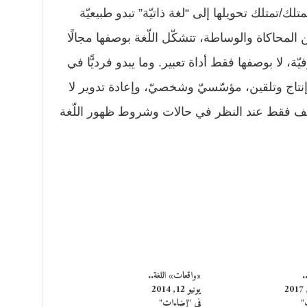
تلك/تمتلك تحويلها إلى “لغة ذاتيّة” تبدو طبيعيّة
ن المحاكاة والوساطة، تتشكّل اللّغة بوصفها مجالًا
يّة، لا بوصفها فقط أداة تعبير. وما يبدو فرديًّا في
نتاج وتلقين، مؤسّسيّ وشخصيّ، وإعادة تدوير لا
شّف فقط عند النظر في حالات وشروط ظهور اللّغة
.
«واقعات» اللغة..
يونيو 12, 2014
"
في "إضاءات"