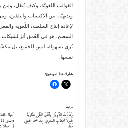
القوالب اللغويّة، وكيف تُنقَل، ومن يم
وبديهيّة. بين الاكتساب والتلقين، وبي
لإعادة إنتاج السلطة، اللّغوية والمعرف
السطح، هو في العُمق أثرٌ لشبكات إ
تُرى بسهولة، ليس للجميع، بل تتك
نفسها.
شارك هذا الموضوع:
مرتبط
رَهَانَاتُ التَّأوِيْلِ وآفَاقُ التَّلَقِّي مُقَارَبَةٌ
أجيال اللغة.
نَقْدِيَّةٌ للخِطَابِ الشِّعْرِيِّ عِنْدَ مُحَمَّد عَفِيفِي
ديسمبر 22, 2017
مَطَر
في "مقالات