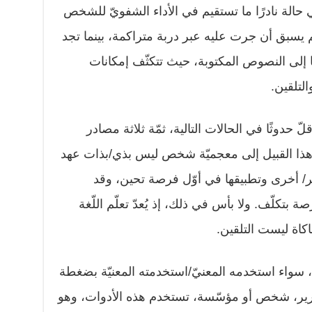
الة نادرًا ما تستقيم في الأداء الشفويّ للشخص
لم يسبق أن جرت عليه عبر دربة متراكمة، بينما تجد
 إلى النصوص المكتوبة، حيث تتكثّف إمكانات
لتلقين.
ّ حدوثًا في الحالات التالية، ثمّة ثلاثة مصادر
 هذا القبيل إلى معجميّة شخص ليس بذي/بذات عهد
ر/ أخرى وتطبيقها في أوّل فرصة تحين، وقد
 بتكلّف. ولا بأس في ذلك، إذ يُعدّ تعلّم اللّغة
حاكاة ليست التلقين.
ّ، سواء استخدمه المعنيّ/استخدمته المعنيّة بضغطة
ة تحرير، شخص أو مؤسّسة، تستخدم هذه الأدوات، وهو