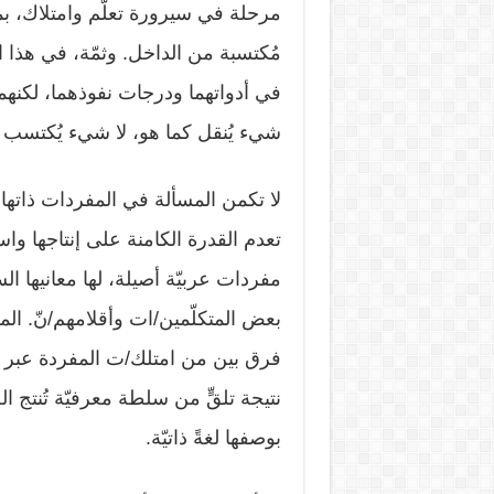
مرحلة في سيرورة تعلّم وامتلاك، بما
مُكتسبة من الداخل. وثمّة، في هذا 
في أدواتهما ودرجات نفوذهما، لكنهما
شيء يُنقل كما هو، لا شيء يُكتسب وي
لا تكمن المسألة في المفردات ذاتها، ف
تعدم القدرة الكامنة على إنتاجها واس
مفردات عربيّة أصيلة، لها معانيها ا
بعض المتكلّمين/ات وأقلامهم/نّ. ا
فرق بين من امتلك/ت المفردة عبر سي
نتيجة تلقٍّ من سلطة معرفيّة تُنتج الص
بوصفها لغةً ذاتيّة.