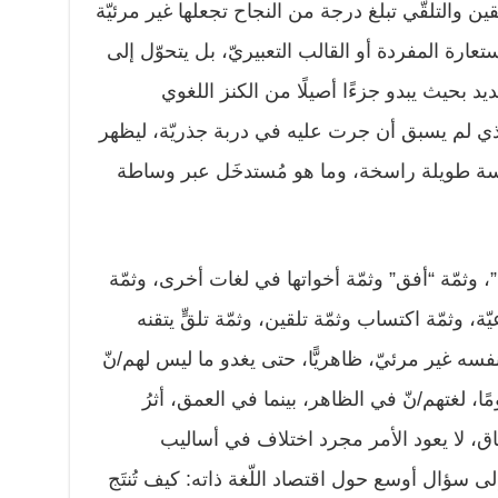
ن والتلقّي تبلغ درجة من النجاح تجعلها غير مرئيّة
استعارة المفردة أو القالب التعبيريّ، بل يتحوّل إلى
جديد بحيث يبدو جزءًا أصيلًا من الكنز اللغوي
الذي لم يسبق أن جرت عليه في دربة جذريّة، ليظهر
ة طويلة راسخة، وما هو مُستدخَل عبر وساطة
ب”، وثمّة “أفق” وثمّة أخواتها في لغات أخرى، وثمّة
 وثمّة اكتساب وثمّة تلقين، وثمّة تلقٍّ يتقنه
فسه غير مرئيّ، ظاهريًّا، حتى يغدو ما ليس لهم/نّ
ًا، لغتهم/نّ في الظاهر، بينما في العمق، أثرُ
اق، لا يعود الأمر مجرد اختلاف في أساليب
إلى سؤال أوسع حول اقتصاد اللّغة ذاته: كيف تُنتَج