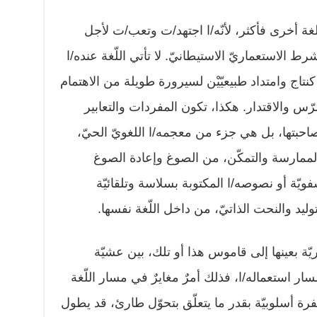
ّ لغة أخرى فأكثر، لأنّه/ا اجتهد/ت وتعب/ت لأجل
شرط الاستعماريّ الاستيطانيّ. لا تأتي اللّغة عنده/ا
نتاج وامتداد طبيعيّيْن لسيرورة طويلة من الاهتمام
مرّس والاقتدار. هكذا، تكون المفردات والتعابير
صاحبتها، بل هي جزء من معجمه/ا اللغويّ الحيّ،
 والممارسة والتمكّن، من الصوغ وإعادة الصوغ
شفويّة أو نصوصه/ا المكتوبة بسلاسة وتلقائيّة
توليد والنحت الذاتيّ، من داخل اللّغة نفسها.
ّة بعينها إلى قاموس هذا أو تلك، بين عشيّة
ر استعماله/ا، فذلك أمرٌ مغايرٌ في مسار اللّغة
طفرة أسلوبيّة بقدر ما يتعلّق بتحوّل طارئ، قد يطول