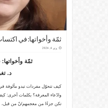
ثمّة وأخواتها: في اكتساب 
يونيو 6, 2026
ثمّة وأخواتها: 
د. تغ
كيف تتحوّل مفردات تبدو مألوفة في 
وادّعاء المعرفة؟ بكلمات أخرى: ك
تكن جزءًا من معجمهم/نّ من قبل، وك