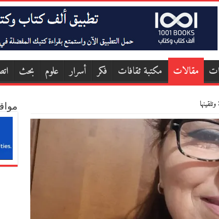
ات
مقالات
مكتبة ثقافات
فكر
أسرار
علوم
بحث
اتص
وتلقينها
مواق