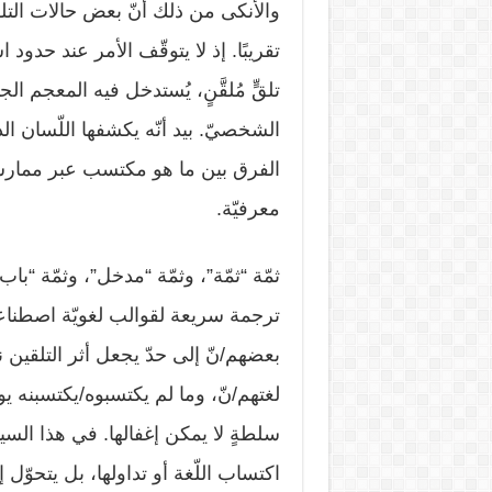
والأنكى من ذلك أنّ بعض حالات التلقي
تقريبًا. إذ لا يتوقّف الأمر عند حدود 
تلقٍّ مُلقَّنٍ، يُستدخل فيه المعجم ال
الشخصيّ. بيد أنّه يكشفها اللّسان 
الفرق بين ما هو مكتسب عبر ممارس
معرفيّة.
ثمّة “ثمّة”، وثمّة “مدخل”، وثمّة “با
ترجمة سريعة لقوالب لغويّة اصطناعيّة،
بعضهم/نّ إلى حدّ يجعل أثر التلقين ن
لغتهم/نّ، وما لم يكتسبوه/يكتسبنه يوم
سلطةٍ لا يمكن إغفالها. في هذا السي
اكتساب اللّغة أو تداولها، بل يتحوّل 