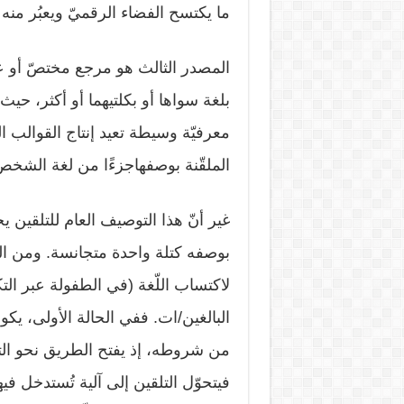
ما يكتسح الفضاء الرقميّ ويعبُر من
المصدر الثالث هو مرجع مختصّ أو عارف 
بلغة سواها أو بكلتيهما أو أكثر، حيث
معرفيّة وسيطة تعيد إنتاج القوالب 
الملقّنة بوصفهاجزءًا من لغة الشخص 
غير أنّ هذا التوصيف العام للتلقين يح
بوصفه كتلة واحدة متجانسة. ومن المفي
لاكتساب اللّغة (في الطفولة عبر التك
البالغين/ات. ففي الحالة الأولى، يك
من شروطه، إذ يفتح الطريق نحو التمكّن
فيتحوّل التلقين إلى آلية تُستدخل في