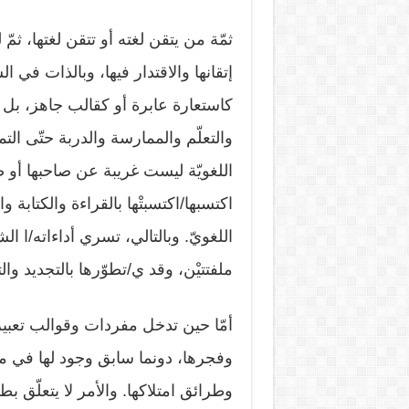
ثمّة من يتقن لغته أو تتقن لغتها، ثم
إتقانها والاقتدار فيها، وبالذات في ال
كاستعارة عابرة أو كقالب جاهز، بل ك
والتعلّم والممارسة والدربة حتّى الت
اللغويّة ليست غريبة عن صاحبها أو 
اكتسبها/اكتسبتْها بالقراءة والكتابة
اللغويّ. وبالتالي، تسري أداءاته/ا ال
ملفتتيْن، وقد ي/تطوّرها بالتجديد وال
أمّا حين تدخل مفردات وقوالب تعبيري
وفجرها، دونما سابق وجود لها في مسا
وطرائق امتلاكها. والأمر لا يتعلّق ب