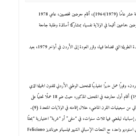
أثناء إقامته في الولايات المتحدة، والتي استمرت لأربعة عشر عامًا (1964/1979)، أقام معرضين شخصيين، عامي 1978
رضين جماعيين أقيما في الولاية نفسها، بمشاركة أساتذة وطلبة جامعة
يقول سامر طباع إنه لم يشعر بالانتماء إلى أميركا بعد المدة الطويلة التي قضاها فيها، وقرر العودة إلى الأردن في أواخر 1979، بعيد
لى الأردن، وفورًا عمل مديرًا تنفيذيًا للمتحف الوطني الأردني للفنون الجميلة الذي
كان في بدايات تأسيسه. وحينها (نيسان/ أبريل 1980) أقام أول معارضه في المتحف المذكور، حيث ضم 18 عملًا نحتيًا على
ي من سبعينيات القرن الماضي، خلال إقامته في الولايات المتحدة (9).
ي إسبانيا، ليقضي فيها ثلاث سنوات، في “منفى” أو “غربة” اختيارية “بحثًا
عن بيئة جديدة أكثر تحفيزًا”. وهناك تقاسم العمل، في استوديو واحد، مع النحات الإسباني الشهير فيلسيانو هيرنانديز Feliciano