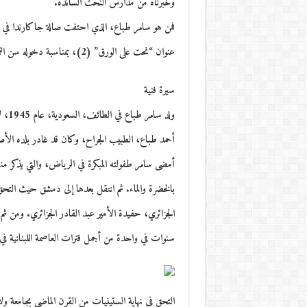
وخبرناه من مدارس النحت السائدة.
فمن هو سامر طباع، الذي احتفت صالة جاكارندا في ال
عنوان “نحت على الورق” (2)، بمناسبة دخوله سن الثمانين؟!
سيرة فنية
ولد 
أحمد طباع، الطبيب الجراح، وكان قد غادر بلده الأصلي
أمضى سامر طفولته المبكرة في الرياض، والتي يذكر م
بالخضرة والماء. ثم انتقل بعدها إلى دمشق حيث الت
الجزائري، حفيدة الأمير عبد القادر الجزائري. ومن ثم 
سنوات في واحدة من أجمل فترات العاصمة اللبنانية في
التحق في نهاية الستينيات من القرن الماضي بجامعة ولاي