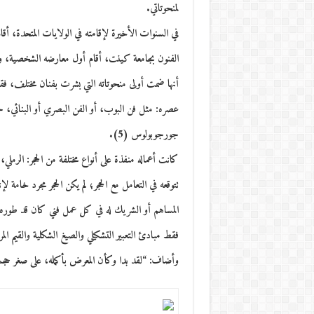
لمنحوتاتي.
في السنوات الأخيرة لإقامته في الولايات المتحدة، أق
الفنون بجامعة كينت، أقام أول معارضه الشخصية، وع
أنها ضمت أولى منحوتاته التي بشرت بفنان مختلف، فقد
عصره: مثل فن البوب، أو الفن البصري أو البنائي، ح
جورجوبولوس (5).
كانت أعماله منفذة على أنواع مختلفة من الحجر: الرمل
تتوقعه في التعامل مع الحجر؛ لم يكن الحجر مجرد خامة لإن
المساهم أو الشريك له في كل عمل فني كان قد طور
فقط مبادئ التعبير التشكيلي والصيغ الشكلية والقيم الم
وأضاف: “لقد بدا وكأن المعرض بأكمله، على صغر حجمه، ي