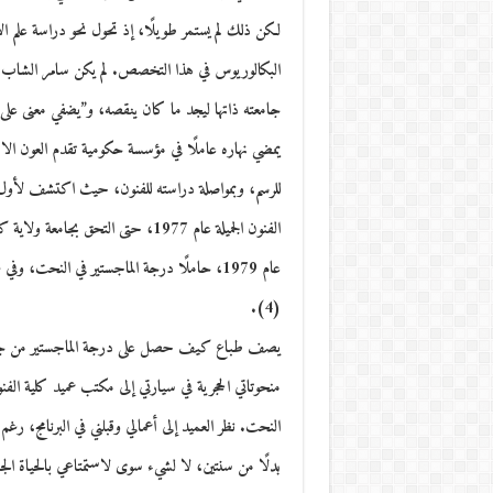
البكالوريوس في هذا التخصص. لم يكن سامر الشاب متأ
يمضي نهاره عاملًا في مؤسسة حكومية تقدم العون الا
للرسم، وبمواصلة دراسته للفنون، حيث اكتشف لأول م
الفنون الجميلة عام 1977، حتى الت
عام 1979، حاملًا درجة الماجستير في النحت
(4).
يصف طباع كيف حصل على درجة الماجستير من جامعة
منحوتاتي الحجرية في سيارتي إلى مكتب عميد كلية الفنو
النحت. نظر العميد إلى أعمالي وقبلني في البرنامج، 
بدلًا من سنتين، لا لشيء سوى لاستمتاعي بالحياة الج