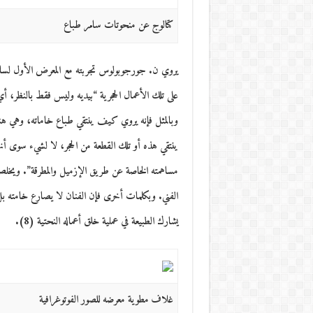
كتالوج عن منحوتات سامر طباع
يروي ن. جورجوبولوس تجربته مع المعرض الأول لسام
على تلك الأعمال الحجرية “بيديه وليس فقط بالنظر،
وبالمثل فإنه يروي كيف ينتقي طباع خاماته، وهي هن
ينتقي هذه أو تلك القطعة من الحجر، لا لشيء سوى أن
مساهمته الخاصة عن طريق الإزميل والمطرقة”. ويخلص
الفني. وبكلمات أخرى فإن الفنان لا يصارع خامته بل
يشارك الطبيعة في عملية خلق أعماله النحتية (8).
غلاف مطوية معرضه للصور الفوتوغرافية