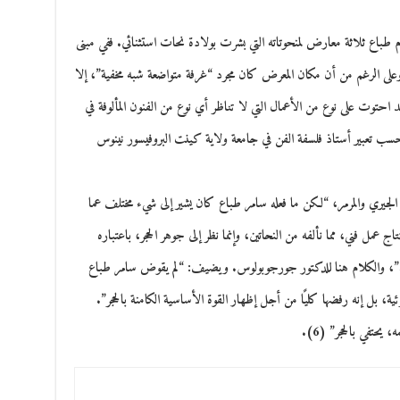
ام طباع ثلاثة معارض لمنحوتاته التي بشرت بولادة نحات استثنائي. ففي مبنى
لى الرغم من أن مكان المعرض كان مجرد “غرفة متواضعة شبه مخفية”، إلا
 احتوت على نوع من الأعمال التي لا تناظر أي نوع من الفنون المألوفة في
سب تعبير أستاذ فلسفة الفن في جامعة ولاية كينت البروفيسور نينوس
ي، الجيري والمرمر، “لكن ما فعله سامر طباع كان يشير إلى شيء مختلف عما
تاج عمل فني، مما نألفه من النحاتين، وإنما نظر إلى جوهر الحجر، باعتباره
ه”، والكلام هنا للدكتور جورجوبولوس. ويضيف: “لم يقوض سامر طباع
رئية، بل إنه رفضها كليًا من أجل إظهار القوة الأساسية الكامنة بالحجر”.
حتفي بالحجر” (6).