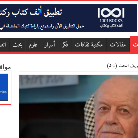
ت
مقالات
مكتبة ثقافات
فكر
أسرار
علوم
بحث
اتص
يف النحت (1-2)
مواق