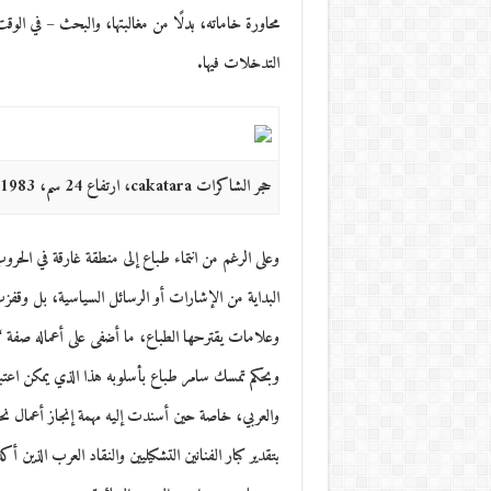
محاورة خاماته، بدلًا من مغالبتها، والبحث – في الوق
التدخلات فيها.
حجر الشاكرات cakatara، ارتفاع 24 سم، 1983
وعلى الرغم من انتماء طباع إلى منطقة غارقة في الحرو
البداية من الإشارات أو الرسائل السياسية، بل وقفز
وعلامات يقترحها الطباع، ما أضفى على أعماله صفة “الفن التقليلي” (lism)! (1
وبحكم تمسك سامر طباع بأسلوبه هذا الذي يمكن اعتب
والعربي، خاصة حين أسندت إليه مهمة إنجاز أعمال نحت
بتقدير كبار الفنانين التشكيليين والنقاد العرب الذين أ