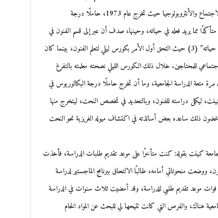
لكن ذلك لم يستمر طويلًا، إذ تحول نحو دراسة علم الاجتماع والأنثروبولوجيا حيث تخرج عام 1973، حاملًا درجة
كدًا مما يريد فعله في حياته، وحينها، صدف أن عبر إلى قسم الفنون في
جامعته ذاتها ليجد ما كان ينقصه، و”يضفي معنى على حياته” (3) حيث التحق أول الأمر بكورس ليلي لتعلم الفنون، بينما كان
جتماعي للمحتاجين. خلال ذلك الكورس الليلي نصحته معلمته بالتفرغ
رة متعة الدراسة الجامعية، وما أن تخرج حاملًا درجة البكالوريوس في
حق بجامعة ولاية كينت، ليكمل دراسته للفنون، وبالتحديد في تخصص النحت، ليتخرج منها
، وفي غضون ذلك ساعده بعض أساتذته في اكتشاف ميوله الغريزية نحو النحت
 كينت بقوله: كنت متأخرًا على موعد تقديم طلبات الدراسة، فأخذت
ن، ووضعت منحوتاتي أمامه، طالبًا الالتحاق ببرنامج الماجستير لدراسة
رغم فوات موعد تقديم طلبي للدراسة، وقد أمضيت ثلاث سنوات في الدراسة
امعية هناك، والفرص التي كانت تتيحها لي للبحث عن المواد الخام