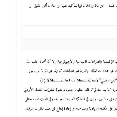
ت نفسه – عن مكامن الجمال فيها للتأكيد عليها من خلال أقل القليل من
ب الإقليمية والصراعات السياسية والأيديولوجية، إلا أن أعماله خلت منذ
ت عن محددات المكان والهوية نحو فضاءات كونية، مجردة إلا من رموز
Minimal Art or Minima)
اره “ما بعد حداثي”، فقد حظيت منحوتاته بشهرة تجاوزت الفضاء الأردني
ية في مطارين دوليين في المملكة العربية السعودية. وفي الوقت نفسه حظي
كدوا على مكانته الريادية ومساهماته في إعادة إنتاج فن نحت مغاير لما عرفناه