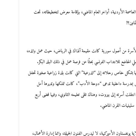
عاصمة الأردنية، أواخر العام الماضي، بإقامة معرض لتخطيطاته، تحت
سامر طباع في الطائف، السعودية، عام 1945، لأسرة من أصول سورية كانت مقيمة آنذاك في الرياض، حيث عمل والده،
 الخاضع للانتداب الفرنسي بحثًا عن فرصة عمل في ذلك البلد البكر.
نها بشكل خاص رحلاته إلى “الدرعية” التي كانت بلدة زراعية صغيرة تحفل
حق بمدرسة داخلية تدعى “دوحة الأدب”، كانت تملكها وتديرها أمل
انتقلت أسرته إلى بيروت، وهناك تلقى تعليمه الثانوي، وفيها قضى أربع
 ستينيات القرن الماضي.
ة يونغستاون الأميركية، لا ليدرس الفنون الجميلة، وإنما إدارة الأعمال،