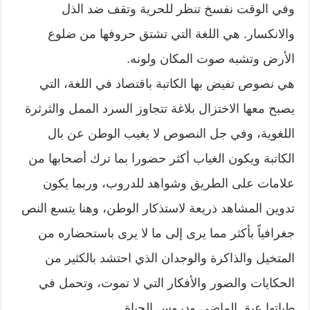
وفي الوقت نفسخ تنظر للحرية وتقف ضد الذل
والانكسار. هي اللغة التي تشتق حروفها من ضلوع
الأرض وتشبه صوت المكان ولونه.
هي نصوص تفيض بها الكاتبة باقتصاد في اللغة، التي
يصبح معها الاختزال بلاغة تتجاوز السرد الممل والثرثرة
اللغوية، وفي جل النصوص لا يغيب الوطن عن بال
الكاتبة ويكون الغياب أكثر حضورا بما ترك أصحابها من
علامات على الطريق وشواهد للدروب، وربما يكون
تدوين المشاهد ذريعة لاستذكار الوطن، وهنا يتسع النص
جغرافياً بأكثر مما يرى إلى ما لا يرى باستحضاره من
المتخيل والذاكرة والوجدان الذي احتشد بالكثير من
الحكايات والصور والأفكار التي لا تموت، وتحمل في
طياتها عبق الماضي ودروس الحياة.