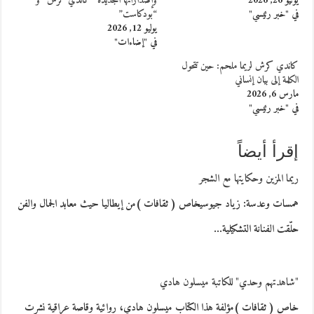
يونيو 26, 2026
وإصداراتها الجديدة “كاندي كرش” و
في "خبر رئيسي"
“بودكاست”
يوليو 12, 2026
في "إضاءات"
كاندي كرش لريما ملحم: حين تتحول
الكلمة إلى بيان إنساني
مارس 6, 2026
في "خبر رئيسي"
إقرأ أيضاً
ريما المزين وحكايتها مع الشجر
همسات وعدسة: زياد جيوسيخاص ( ثقافات )من إيطاليا حيث معابد الجمال والفن
حلّقت الفنانة التشكيلية…
"شاهدتهم وحدي" للكاتبة ميسلون هادي
خاص ( ثقافات )مؤلفة هذا الكتاب ميسلون هادي، روائية وقاصة عراقية نشرت