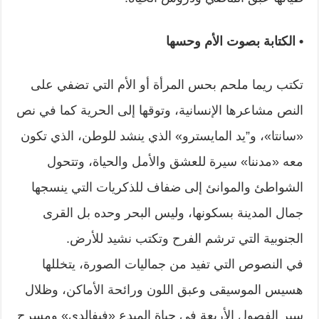
• الكتابة بصوت الأم وحسها
تكتب ريما ملحم بحس المرأة أو الأم التي تضفي على
النص مشاعرها الإنسانية، وتوقها إلى الحرية كما في نص
«سانتا»، و”يد المايسترو» الذي ينشد للوطن، الذي تكون
معه «مدننا» سيرة للعشق والأمل والحياة، وتتحول
الشواطئ والموانئ إلى ضفاف للذكريات التي ينسجها
جمال المدينة بسكونها، وليس البحر وحده بل القرى
الجنوبية التي ترشم الفرح وتكتب نشيد للأرض.
في النصوص التي تفيد من جماليات الصورة، يتخللها
هسيس الموسيقى وعبق اللون ورائحة الأماكن، وظلال
سير الفصول الأربعة في حياة المبدع «فيفالدي» ومسرح