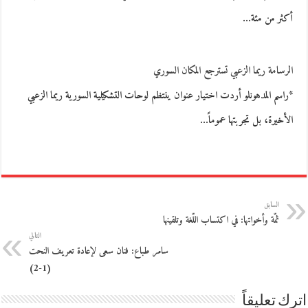
أكثر من مئة…
الرسامة ريما الزعبي تسترجع المكان السوري
*راسم المدهونلو أردت اختيار عنوان ينتظم لوحات التشكيلية السورية ريما الزعبي
الأخيرة، بل تجربتها عموماً…
السابق
ثمّة وأخواتها: في اكتساب اللّغة وتلقينها
التالي
سامر طباع: فنان سعى لإعادة تعريف النحت
(1-2)
اترك تعليقاً