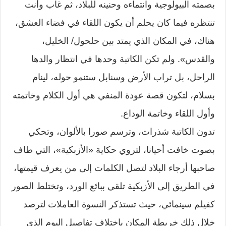
بصمته البيولوجية وانتماءه وحنينه للبلاد، ثم غاب وأنت
تنتظره فيما كان يحلم أن يكون اللقاء في فضاء العشق،
هناك، في المكان الذي يمتد بين حلحول/ الخليل،
والقدس». ولم تكن الكاتبة وحدها في انتظار والدها
الراحل، بل تراب الأرض وسنابل ستنمو حوله، لينام
بسلام، لتكون قصة عودة المنفي هي أول الكلام وخاتمته
وأول اللقاء وخاتمة الوداع.
تدون الكاتبة شذرات، وترسم صورا بالألوان، وتحكي
بصوت خافت أحيانا، لتروي حكاية «الأزبكية»، التي طاف
صاحبها أرجاء البلاد لتصل الكلمات إلى من يعرف قيمتها،
في الطريق إلى الأزبكية تلقي ببائع الورد، وتختلط الصور
كفيلم سينمائي، حيث تستذكر النسوة العاملات لترصد
خلال ذلك خريطة المكان باختلاف تفاصيل اليوم الذي