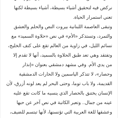
نركض فيه لتحقيق أشياء بسيطة، أشياء بسيطة لكنها
تعني استمرار الحياة.
وتبقى العاصمة اللبنانية بيروت النص والحلم والعشق
والتمرد، وتستذكر «الأم» في نص «حلاوة السميد» مع
نسائم الليل، في زاوية من العالم تقع على كتف الخليج،
وتفتقد وهي تعد طبق الحلاوة بالسميد، أنها لا تقدم إلا
من يدي الأم. وفي مشهد دمشقي بعنوان «إنذار
وحصار»، لا تتذكر الياسمين ولا الحارات الدمشقية
القديمة، ولا باب توما، وحتى البحر لم يعد لونه أزرق، لأن
الإنسان يختنق بالحصار الذي ينسيه ما كانت تقع عليه
عينه من جمال.. وتعبر الكاتبة في نص آخر عن حبها
وعشقها للغة العربية التي تؤنسنها، لأنها تبتسم للضيف،