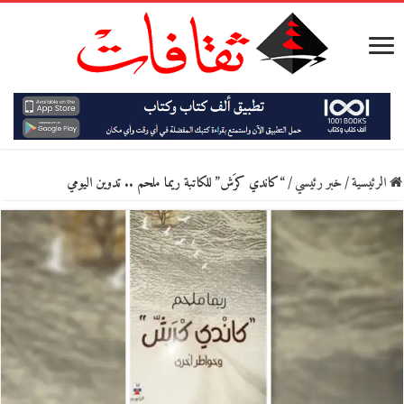
الرئيسية
/
خبر رئيسي
/
“كاندي كرَش” للكاتبة ريما ملحم .. تدوين اليومي