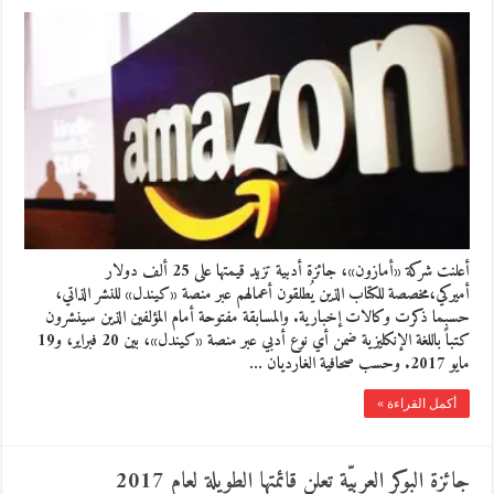
أعلنت شركة «أمازون»، جائزة أدبية تزيد قيمتها على 25 ألف دولار
أميركي،مخصصة للكتاب الذين يُطلقون أعمالهم عبر منصة «كيندل» للنشر الذاتي،
حسبما ذكرت وكالات إخبارية. والمسابقة مفتوحة أمام المؤلفين الذين سينشرون
كتباً باللغة الإنكليزية ضمن أي نوع أدبي عبر منصة «كيندل»، بين 20 فبراير، و19
مايو 2017. وحسب صحافية الغارديان …
أكمل القراءة »
جائزة البوكر العربيّة تعلن قائمتها الطويلة لعام 2017