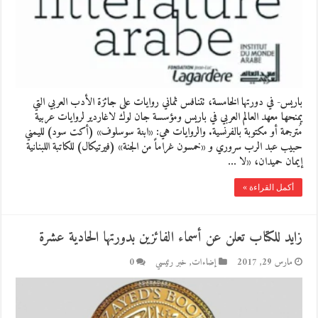
باريس- في دورتها الخامسة، تتنافس ثماني روايات على جائزة الأدب العربي التي
يمنحها معهد العالم العربي في باريس ومؤسسة جان لوك لاغاردير لروايات عربية
مُترجمة أو مكتوبة بالفرنسية. والروايات هي: «ابنة سوسلوف» (أكت سود) لليمني
حبيب عبد الرب سروري و «خمسون غراماً من الجنة» (فيرتيكال) للكاتبة اللبنانية
إيمان حميدان، «لا …
أكمل القراءة »
زايد للكتاب تعلن عن أسماء الفائزين بدورتها الحادية عشرة
مارس 29, 2017
إضاءات
,
خبر رئيسي
0