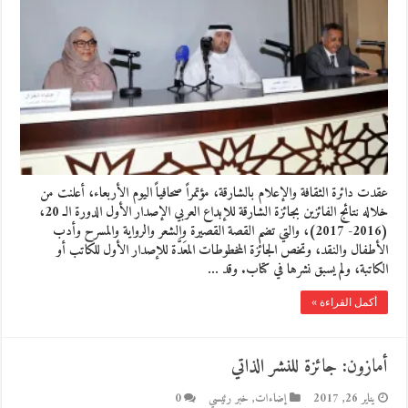
عقدت دائرة الثقافة والإعلام بالشارقة، مؤتمراً صحافياً اليوم الأربعاء، أعلنت من
خلاله نتائج الفائزين بجائزة الشارقة للإبداع العربي الإصدار الأول الدورة الـ 20،
(2016- 2017)، والتي تضم القصة القصيرة والشعر والرواية والمسرح وأدب
الأطفال والنقد، وتخص الجائزة المخطوطات المعَدَّة للإصدار الأول للكاتب أو
الكاتبة، ولم يسبق نشرها في كتاب. وقد …
أكمل القراءة »
أمازون: جائزة للنشر الذاتي
يناير 26, 2017
إضاءات
,
خبر رئيسي
0