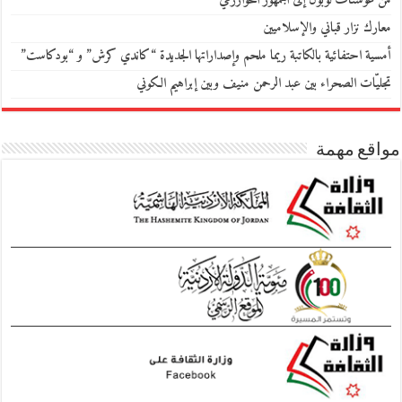
من غوستاف لوبون إلى الجمهور الخوارزمي
معارك نزار قباني والإسلاميين
أمسية احتفائية بالكاتبة ريما ملحم وإصداراتها الجديدة “كاندي كرش” و “بودكاست”
تجليّات الصحراء بين عبد الرحمن منيف وبين إبراهيم الكوني
مواقع مهمة