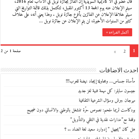
قال عضو في الأكاديمية السويدية إن الفائز بجائزة نوبل في الآداب لعام 2016،
سيتم الإعلان عنه يوم الجمعة 13 أكتوبر المقبل، لتكتمل بذلك قائمة التواريخ التي
سيتم خلالها الإعلان عن الفائزين بأفرع جائزة نوبل . وهذا يعني أنه، على خلاف
كثير من السنوات الأخيرة، لن يتم الإعلان عن جائزة نوبل …
أكمل القراءة »
1
»
2
صفحة 1 من 2
احدث الاضافات
مأساة جساس… ومحاولة إيجاد نهضة للعرب!!!
جيسون سايلر: كل مهمة فنية لغز جديد
مهرجان جرش وسؤال الشرعية الثقافية
بودكاست لريما ملحم: نصوص حرّة تنشغل بالوطني والانساني دون ضجيج
وقفة مع”مدارات نقدية في التلقي والتأويل”
هل كان “يجهل ” إدوارد سعيد لغة الضاد .. ؟