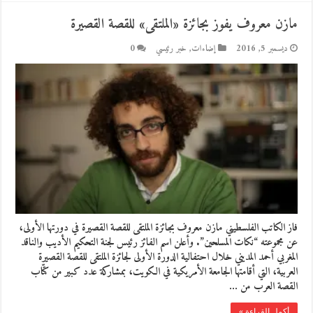
مازن معروف يفوز بجائزة «الملتقى» للقصة القصيرة
ديسمبر 5, 2016
إضاءات
,
خبر رئيسي
0
فاز الكاتب الفلسطيني مازن معروف بجائزة الملتقى للقصة القصيرة في دورتها الأولى،
عن مجموعته “نكات المسلحين”. وأعلن اسم الفائز رئيس لجنة التحكيم الأديب والناقد
المغربي أحمد المديني خلال احتفالية الدورة الأولى لجائزة الملتقى للقصة القصيرة
العربية، التي أقامتها الجامعة الأمريكية في الكويت، بمشاركة عدد كبير من كتّاب
القصة العرب من …
أكمل القراءة »