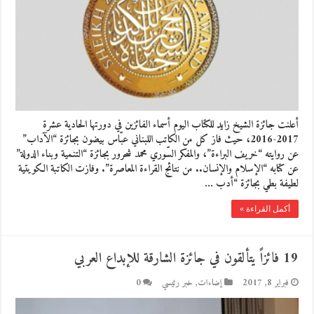
أعلنت جائزة الشيخ زايد للكتاب اليوم أسماء الفائزين في دورتها الحادية عشرة
2017-2016، حيث فاز كل من الكاتب اللبناني عبّاس بيضون بجائزة “الآداب”
عن روايته “خريف البراءة”، والمفكر السّوري محمد شحرور بجائزة “التنمية وبناء الدولة”
عن كتابه “الإسلام والإنسان.. من نتائج القراءة المعاصرة”. وفازت الكاتبة الكويتية
لطيفة بطي بجائزة “أدب …
أكمل القراءة »
19 فائزاً يتألقون في جائزة الشارقة للإبداع العربي
فبراير 8, 2017
إضاءات
,
خبر رئيسي
0