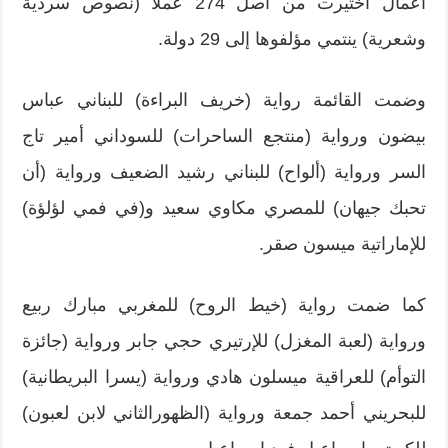
أعمال اختيرت من أصل 274 عملا (نصوص سردية
وشعرية) ينتمي مؤلفوها إلى 29 دولة.
وضمت القائمة رواية (خريف البراءة) للبناني عباس
بيضون ورواية (منتجع الساحرات) للسوداني أمير تاج
السر ورواية (ألواح) للبناني رشيد الضعيف ورواية (أن
تحبك جيهان) للمصري مكاوي سعيد و(في فمي لؤلؤة)
للإماراتية ميسون صقر.
كما ضمت رواية (خيط الروح) للمغربي مبارك ربيع
ورواية (لعبة المغزل) للإرتيري حجي جابر ورواية (جائزة
التوأم) للعراقية ميسلون هادي ورواية (يسرا البريطانية)
للبحريني أحمد جمعة ورواية (الظهورالثاني لابن لعبون)