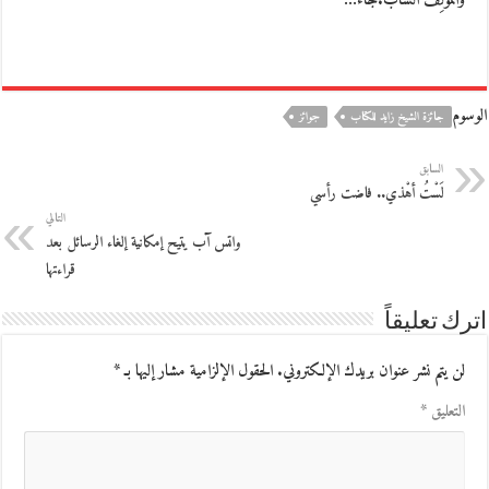
والمؤلِّف الشاب.جاء…
الوسوم
جائزة الشيخ زايد للكتاب
جوائز
السابق
لَسْتُ أهْذي.. فاضت رأسي
التالي
واتس آب يتيح إمكانية إلغاء الرسائل بعد
قراءتها
اترك تعليقاً
لن يتم نشر عنوان بريدك الإلكتروني.
الحقول الإلزامية مشار إليها بـ
*
التعليق
*