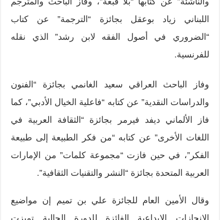
والناشئة” عن كتابها “بلا قبعة”، وفاز الباحث والمترجم
اللبناني زياد بوعقل بجائزة “الترجمة” عن كتاب
“الضروري في أصول الفقه لابن رشد” الذي نقله
للفرنسية.
وفاز الباحث العراقي سعيد الغانمي بجائزة “الفنون
والدراسات النقدية” عن كتابه “فاعلية الخيال الأدبي”، كما
فاز الألماني ديفد فيرمر بجائزة “الثقافة العربية في
اللغات الأخرى” عن كتابه “من فكر الطبيعة إلى طبيعة
الفكر”، في حين فازت “مجموعة كلمات” من الإمارات
العربية المتحدة بجائزة “النشر والتقنيات الثقافية”.
‎وقال الأمين العام للجائزة علي بن تميم إن مواضيع
الإنجازات الإبداعية الفائزة للدورة الحالية تميزت