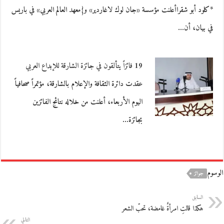
*كلود أبو شقراأعلنت مؤسسة «جان لوك لاغاردير» و{معهد العالم العربي» في باريس
في بيان، أن…
19 فائزاً يتألقون في جائزة الشارقة للإبداع العربي
عقدت دائرة الثقافة والإعلام بالشارقة، مؤتمراً صحافياً
اليوم الأربعاء، أعلنت من خلاله نتائج الفائزين
بجائزة…
الوسوم
جوائز
السابق
هكذا قالتِ امرأةٌ غامضة، تحبّ الشعر
التالي