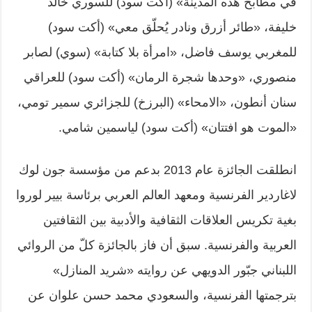
في مطابخ هذه المدينة» (أكت سود) للسوري خالد
خليفة، «طائر أزرق ونادر يُحلّق معي» (أكت سود)
للمغربي يوسف فاضل، «امرأة بلا كتابة» (سوي) لصابر
منصوري، «وحدها شجرة الرمان» (أكت سود) للعراقي
سنان أنطون، «الامحاء» (البرزخ) للجزائري سمير تومي،
«الموت هو افتتان» (أكت سود) لياسمين شامي.
انطلقت الجائزة عام 2013 بدعم من مؤسسة جون لوك
لاغاردير الفرنسية ومعهد العالم العربي برئاسة بيير لوروا
بغية تكريس العلاقات الثقافية والأدبية بين الثقافتين
العربية والفرنسية. سبق أن فاز بالجائزة كلّ من الروائي
اللبناني جبّور الدويهي عن روايته «شريد المنازل»
بترجمتها الفرنسية، والسعودي محمد حسن علوان عن