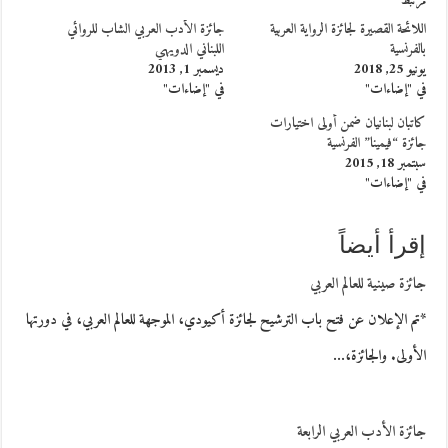
مرتبط
اللائحة القصيرة لجائزة الرواية العربية
جائزة الأدب العربي الشاب للروائي
بالفرنسية
اللبناني الدويهي
يونيو 25, 2018
ديسمبر 1, 2013
في "إضاءات"
في "إضاءات"
كاتبان لبنانيان ضمن أولى اختيارات
جائزة “فيمينا” الفرنسية
سبتمبر 18, 2015
في "إضاءات"
إقرأ أيضاً
جائزة صينية للعالم العربي
*تم الإعلان عن فتح باب الترشيح لجائزة أكيودي، الموجهة للعالم العربي، في دورتها
الأولى. والجائزة،…
جائزة الأدب العربي الرابعة