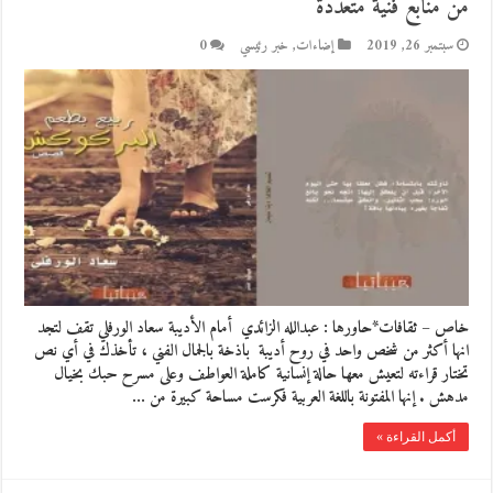
من منابع فنية متعددة
سبتمبر 26, 2019
إضاءات
,
خبر رئيسي
0
خاص – ثقافات*حاورها : عبدالله الزائدي أمام الأديبة سعاد الورفلي تقف لتجد
انها أكثر من شخص واحد في روح أديبة باذخة بالجمال الفني ، تأخذك في أي نص
تختار قراءته لتعيش معها حالة إنسانية كاملة العواطف وعلى مسرح حبك بخيال
مدهش . إنها المفتونة باللغة العربية فكرست مساحة كبيرة من …
أكمل القراءة »