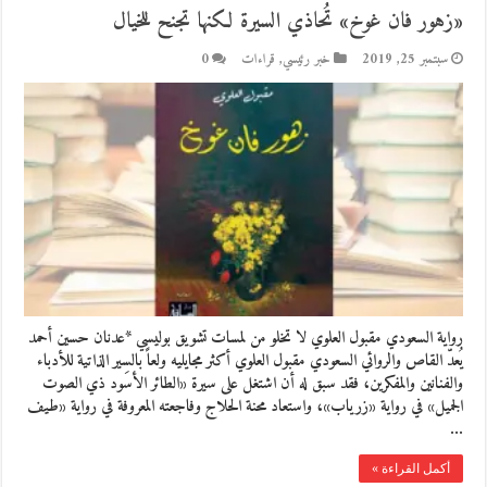
«زهور فان غوخ» تُحاذي السيرة لكنها تجنح للخيال
سبتمبر 25, 2019
خبر رئيسي
,
قراءات
0
رواية السعودي مقبول العلوي لا تخلو من لمسات تشويق بوليسي *عدنان حسين أحمد
يُعدّ القاص والروائي السعودي مقبول العلوي أكثر مجايليه ولعاً بالسِير الذاتية للأدباء
والفنانين والمفكرين، فقد سبق له أن اشتغل على سيرة «الطائر الأسود ذي الصوت
الجميل» في رواية «زرياب»، واستعاد محنة الحلاج وفاجعته المعروفة في رواية «طيف
…
أكمل القراءة »