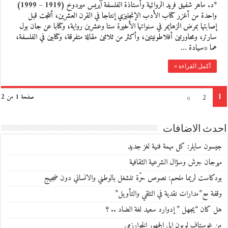
*د. ماهر شفيق فريد الروائية وأستاذة الفلسفة آيريس ميردوخ (1919 – 1999)
واحدة من أغزر كتاب الأدب الإنجليزي إنتاجا في القرن العشرين، أنتجت قبل
إصابتها بمرض الزهايمر في سنواتها الأخيرة ستا وعشرين رواية، وكتابا عن جان بول
سارتر، ومحاورتين أفلاطونيتين، وأكثر من ثلاثين مقالة متفرقة، وكتابين في الفلسفة،
هما «سيادة …
أكمل القراءة »
1
»
2
صفحة 1 من 2
احدث الاضافات
جيسون سايلر: كل مهمة فنية لغز جديد
مهرجان جرش وسؤال الشرعية الثقافية
بودكاست لريما ملحم: نصوص حرّة تنشغل بالوطني والانساني دون ضجيج
وقفة مع”مدارات نقدية في التلقي والتأويل”
هل كان “يجهل ” إدوارد سعيد لغة الضاد .. ؟
من غوستاف لوبون إلى الجمهور الخوارزمي