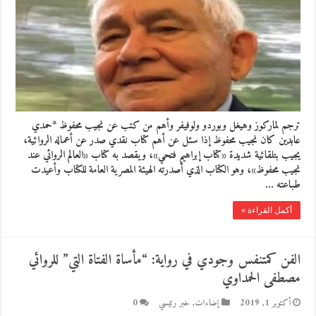
ترجم لماركوز وهيغل وبوردو ولوفيفر وأهم من كتب عن نجيب محفوظ *حمدي
عابدين كان نجيب محفوظ إذا سئل عن أهم كتاب نقدي صدر عن أعماله الروائية،
يجيب بتلقائية شديدة «كتاب إبراهيم فتحي»، ويقصد به كتاب «العالم الروائي عند
نجيب محفوظ»، وهو الكتاب الذي أصدرته الهيئة المصرية العامة للكتاب وأعيدت
طباعته …
أكمل القراءة »
الفن كمتنفس وجودي في رواية: “مأساة الفتاة التي” للروائي
مصطفى الحمداوي
أكتوبر 1, 2019
إضاءات
,
خبر رئيسي
0