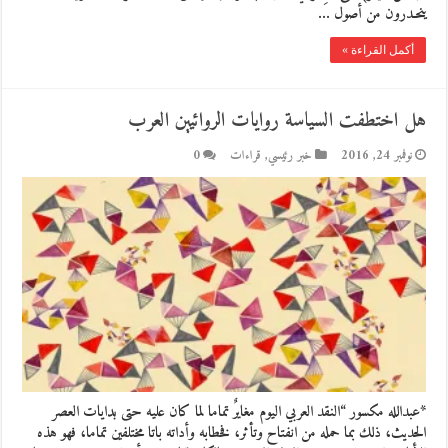
ينحـدرون من أصول …
أكمل القراءة »
هل اختطفت السياسة روايات الروائيين العرب
نوفمبر 24, 2016
خبر رئيسي
,
قراءات
0
*عبدالله مكسور “النقد العربي اليوم مغايرٌ تماما لما كان عليه حتى بدايات العصر
الحديث، ذلك بما حمله من انفتاح وتأثر، فخطابه وأداته باتا مختلفين تماما، فهو هذه