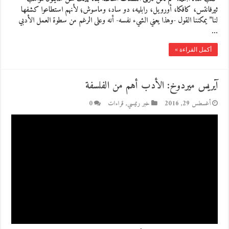
ثيرفانتس، كافكا، أورويل، رابليه، دو ساد، وماسوش؛ لأنهم استطاعوا كشفها
لنا” يمكننا القول -وهذا يعني الشيء نفسه- أنه وعلى الرغم من سطوة العمل الأدبي
…
أكمل القراءة »
آيريس ميردوخ: الأدب أهم من الفلسفة
أغسطس 29, 2016
خبر رئيسي
,
قراءات
0