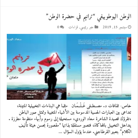
الوطن اليوطوبيفي “ترانيم في حضرة الوطن”
سبتمبر 15, 2019
خبر رئيسي
,
قراءات
0
خاص- ثقافات د. مصــطــفى غَــلْــمَـان مثلما هي البناءات التخييلية المتينة،
تتداعى بين العبارات الحسية المدسوسة ببن الأشياء المتغيبة وتمثل صور الباطن
،تقرؤك قصيدة الشاعرة سعاد الوردي، مستحيلة إلى رسوم وأبهاء منظومة مطرزة .
يتداخل التخييل بالمحاكاة، فتصير مستقلة بذاتها “مقصورة بحسن هيئة تأليف
الكلام” بتعبير القرطاجني. عندما يؤول السؤال …