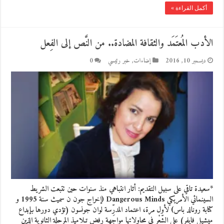
أكمل القراءة »
الأدب المُعتَمَد والثقافة المضادة.. من النَّص إلى الفِعل
ديسمبر 10, 2016
إضاءات
,
خبر رئيسي
0
*سعيدة تاقي على سبيل التقديم: أثار انتباهي منذ سنوات حين تتبعت الشريط
السينمائي الأمريكي Dangerous Minds (إخراج جون ن سميث سنة 1995 و
كتابة رونالد باس) لأول مرة، اعتماد المدرِّسة لوان جونسون (تؤدي دورها بإبداع
ميشيل فايفر) على الشِّعْر في محاولاتها مواجهة رفض تـلاميذ المرحلة الثانوية الذين