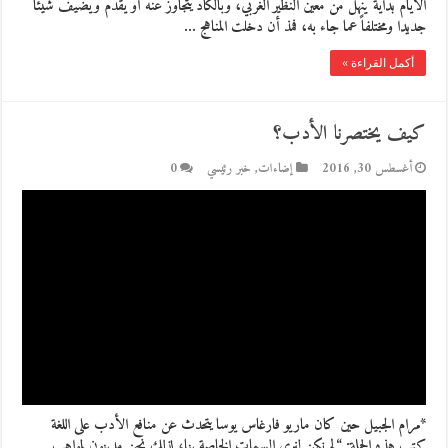
الأيام بداية ينهل من معين النظير الغربي، وبالكاد يتجاوز عنه أو يقدم ويضيف شيئا
جديدا ومختلفاً عما جاء به، فمذ أن دخلت المناهج …
أكمل القراءة »
كيف يختصرنا الأدب؟
أغسطس 30, 2016
إضاءات
,
خبر رئيسي
0
*مرام الجبيل حين كان ماريو فارغاس يوسا يتحدث عن منافع الأدب على اللغة
كتب هذه الجملة: “لم نكن لنرى السمات الخاصة بنا، لذلك نحن مدينون لمواهب