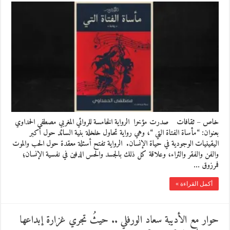
خاص – ثقافات صدرت مؤخرا الرواية الخامسة للروائي المغربي مصطفى الحمداوي
بعنوان: “مأساة الفتاة التي “، وهي رواية تحاول خلخلة بنية السائد حول أكبر
اليقينيات الوجودية في حياة الإنسان. الرواية تفتح أسئلة معقدة حول الحب والموت
والفن والفقر والثراء، وعلاقة كل ذلك بالجسد والحس الدفين في نفسية الإنسان؛
فمرزوق …
أكمل القراءة »
حوار مع الأديبة سعاد الورفلي .. حيثُ تجري غزارة إبداعها