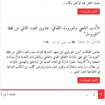
حيث ناقش فيه الدكتور بنكراد …
أكمل القراءة »
الأدب الشعبي والموروث الثقافي: عناوين العدد الثاني من مجلة
“الموروث”
أكتوبر 23, 2016
خبر رئيسي
,
قراءات
0
خاص- ثقافات *عزيز العرباوي عن معهد الشارقة للتراث صدر العدد الثاني من مجلة
“الموروث” التي تعنى بالتراث الثقافي العربي والعالمي وبالمقاربات النقدية والإسهامات
البحثية والأكاديمية، حيث شارك في العدد العديد من الباحثين والمهتمين بالتراث
من خلال دراسات ومقالات وتقرير حول ندوة وعرض كتاب من الكتب التراثية.
في افتتاحية العدد الذي …
أكمل القراءة »
1
»
2
صفحة 1 من 2