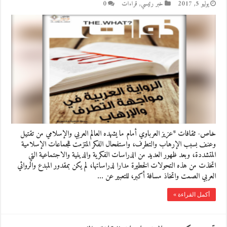
يوليو 5, 2017
خبر رئيسي
,
قراءات
0
خاص- ثقافات *عزيز العرباوي أمام ما يشهده العالم العربي والإسلامي من تقتيل
وعنف بسبب الإرهاب والتطرف، واستفحال الفكر المتزمت للجماعات الإسلامية
المتشددة، وبعد ظهور العديد من الدراسات الفكرية والدينية والاجتماعية التي
اتخذت من هذه التحولات الخطيرة مدارا لدراساتها، لم يكن بمقدور المبدع والروائي
العربي الصمت واتخاذ مسافة أكبر، للتعبير عن …
أكمل القراءة »