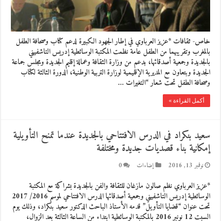
خاص- ثقافات *عزيز العرباوي في إطار الجهود الكبيرة لدعم كتاب وصحافة الطفل
بالمغرب وتقريبهما من الطفل عامة نظمت المكتبة الوسائطية إدريس التاشفيني
بالجديدة وجمعية أصدقائها، بدعم من وزارة الثقافة وعمالة إقليم الجديدة ومجلس جماعة
الجديدة وبتعاون مع المديرية الإقليمية لوزارة التربية الوطنية، الدورة الثالثة لكتاب
وصحافة الطفل تحت شعار “التغيرات …
أكمل القراءة »
سعيد بنكراد في الدرس الافتتاحي بالجديدة عندما تمنح التأويلية
إمكانية بناء قصديات جديدة ومختلفة
نوفمبر 13, 2016
إضاءات
0
*عزيز العرباوي نظم صالون مازغان للثقافة والفن بالجديدة بشراكة مع المكتبة
الوسائطية إدريس التاشفيني وجمعية أصدقائها الدرس الافتتاحي لموسم 2016/ 2017
تحت عنوان “قضايا التأويل” قدمه الأستاذ الباحث الدكتور سعيد بنكراد، وذلك يوم
السبت 12 نونبر 2016 بالمكتبة الوسائطية ابتداء من الساعة الثالثة بعد الزوال،