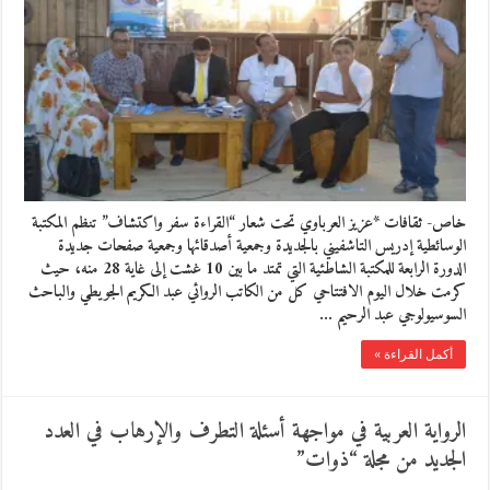
خاص- ثقافات *عزيز العرباوي تحت شعار “القراءة سفر واكتشاف” تنظم المكتبة
الوسائطية إدريس التاشفيني بالجديدة وجمعية أصدقائها وجمعية صفحات جديدة
الدورة الرابعة للمكتبة الشاطئية التي تمتد ما بين 10 غشت إلى غاية 28 منه، حيث
كرمت خلال اليوم الافتتاحي كل من الكاتب الروائي عبد الكريم الجويطي والباحث
السوسيولوجي عبد الرحيم …
أكمل القراءة »
الرواية العربية في مواجهة أسئلة التطرف والإرهاب في العدد
الجديد من مجلة “ذوات”