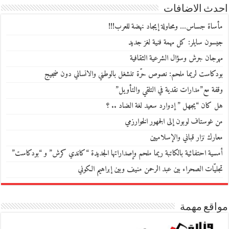
احدث الاضافات
مأساة جساس… ومحاولة إيجاد نهضة للعرب!!!
جيسون سايلر: كل مهمة فنية لغز جديد
مهرجان جرش وسؤال الشرعية الثقافية
بودكاست لريما ملحم: نصوص حرّة تنشغل بالوطني والانساني دون ضجيج
وقفة مع”مدارات نقدية في التلقي والتأويل”
هل كان “يجهل ” إدوارد سعيد لغة الضاد .. ؟
من غوستاف لوبون إلى الجمهور الخوارزمي
معارك نزار قباني والإسلاميين
أمسية احتفائية بالكاتبة ريما ملحم وإصداراتها الجديدة “كاندي كرش” و “بودكاست”
تجليّات الصحراء بين عبد الرحمن منيف وبين إبراهيم الكوني
مواقع مهمة