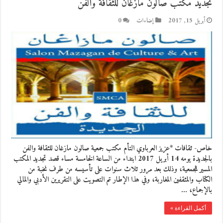
تجديد مكتب صالون مازغان للثقافة والفن
أبريل 15, 2017
إضاءات
0
خاص- ثقافات *عزيز العرباوي التأم مكتب جمعية صالون مازغان للثقافة والفن
بالجديدة يومه 14 أبريل 2017 ابتداء من الساعة الخامسة مساء قصد تجديد المكتب
المسير للجمعية، وذلك بعد مرور ثلاث سنوات على تأسيسه من طرف نخبة من
الكتاب والمثقفين المغاربة، وفي هذا الإطار تم التصويت على التقريرين الأدبي والمالي
بالإجماع، …
أكمل القراءة »