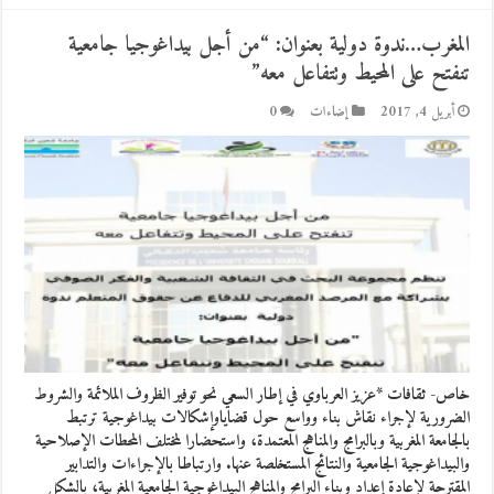
المغرب…ندوة دولية بعنوان: “من أجل بيداغوجيا جامعية
تنفتح على المحيط وتتفاعل معه”
أبريل 4, 2017
إضاءات
0
خاص- ثقافات *عزيز العرباوي في إطار السعي نحو توفير الظروف الملائمة والشروط
الضرورية لإجراء نقاش بناء وواسع حول قضاياوإشكالات بيداغوجية ترتبط
بالجامعة المغربية وبالبرامج والمناهج المعتمدة، واستحضارا لمختلف المحطات الإصلاحية
والبيداغوجية الجامعية والنتائج المستخلصة عنها. وارتباطا بالإجراءات والتدابير
المقترحة لإعادة إعداد وبناء البرامج والمناهج البيداغوجية الجامعية المغربية، بالشكل