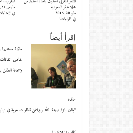
الشعر المغربي الحديث بالعدد الجديد من
المغرب.. أم
مجلة عبقر السعودية
مارس 23, 2016
مايو 20, 2016
في "إضاءا
في "قراءات"
إقرأ أيضاً
مائدة مستديرة 
خاص- ثقافات *ع
وصحافة الطفل ب
مائدة
*بالين باتو/ ترجمة: محمّد زيدانمن قطارات خربة في 
كتاب الميلانخوليا