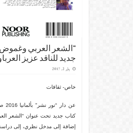
“الشعر العربي وغموض ا
جديد للناقد عزيز العربا
يناير 2, 2017
خاص- ثقافات
عن دار “نور نشر” بألمانيا 2016 صدر مؤخراً للناقد والكاتب المغربي
كتاب جديد تحت عنوان “الشعر الع
إضافة إلى مدخل نظري، إلى دراسة ا