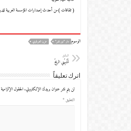
( ثقافات )من أحدث إصدارات المؤسسة العربية للدراسات والنشر (2014) رواية جديدة
الوسوم
دار "نور نشر"
عزيز العرباوي
السابق
تُشْبِهُني الريحُ
اترك تعليقاً
لن يتم نشر عنوان بريدك الإلكتروني.
الحقول الإلزامية 
التعليق
*