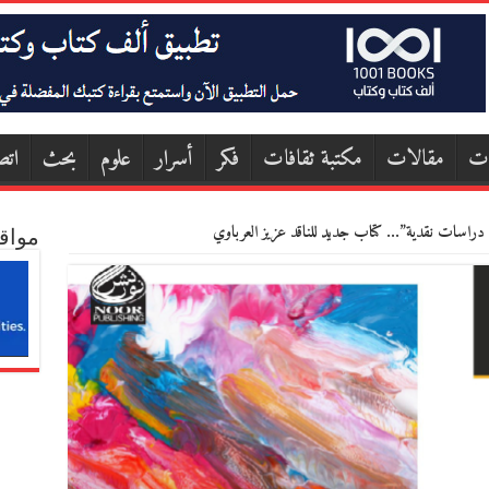
ات
مقالات
مكتبة ثقافات
فكر
أسرار
علوم
بحث
اتص
: دراسات نقدية”… كتاب جديد للناقد عزيز العرباوي
مواق