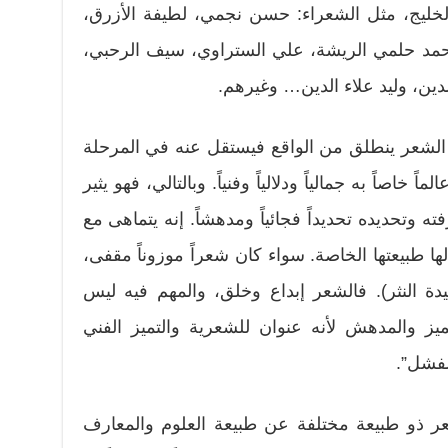
لخليج، مثل الشعراء: حسن نجمي، لطيفة الأزرق،
محمد حلمي الريشة، علي الستراوي، سيف الرحبي،
ن، وليد علاء الدين… وغيرهم.
 الشعر ينطلق من الواقع فيستقل عنه في المرحلة
 خاصاً به جمالياً ودلالياً وفنياً. وبالتالي، فهو يثير
 وتحديده تحديداً فجائياً ومدهشاً. إنه يتماهى مع
ها طبيعتها الخاصة. سواء كان شعراً موزوناً مقفى،
صيدة النثر). فالشعر إبداع وخلق، والمهم فيه ليس
يز والمدهش لأنه عنوان للشعرية والتميز الفني
الفشل”.
شعر ذو طبيعة مختلفة عن طبيعة العلوم والمعارف