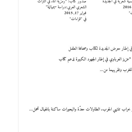
سية شعرية في الجديدة
صدور كتاب: “رمزية الماء في التراث
الشعري العربي:دراسة سيميائية”
ت"
فبراير 17, 2015
في "قراءات"
في إطار معرض الجديدة لكتاب وصحافة الطفل
زيز العرباوي في إطار الجهود الكبيرة لدعم كتاب
المغرب وتقريبهما من…
ديار خراب تنتهي الحرب. الطاولات معدّة والبحيرات ساكنة بالخيال تحمل…