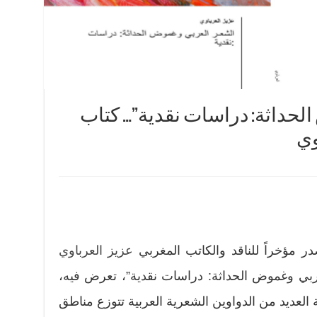
لحداثة: دراسات نقدية”… كتاب
وي
عزيز العرباوي
ربي وغموض الحداثة: دراسات نقدية”، تعرض فيه،
لعديد من الدواوين الشعرية العربية تتوزع مناطق