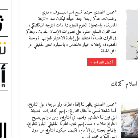
*محسن المحمدي حينما نسمع اسم الفيلسوف «هنري
برغسون»، نتذكر رجلا جند حياته ليكون ضد «النزعة
المادية»، واستحواذ العلوم الفيزيائية ذات التوجه الميكانيكي،
منذ القرن السابع عشر، على تصورات الإنسان الحديث. ونتذكر
في الوقت نفسه، اشتغاله على إعادة الاعتبار للجوانب الروحية
المفقودة، وإعلانه خيار «الحدس» باعتباره المعبر الحقيقي عن
دفق الحياة …
أكمل القراءة »
والسلام كذلك
*محسن المحمدي يظهر لنا إلقاء نظرة، ولو سريعة، على التاريخ،
قمما شامخة تسمى «أبطال التاريخ». إنهم كالمنارات المضيئة
التي تبرز لنا عظمتهم وفعلهم في التاريخ. ومن دونهم يصبح
التاريخ ظلاما دامسا. إنهم بحق، المحرك الحقيقي البارز للتاريخ،
والدافع بعجلته إلى الأمام. فكيف سيكون التاريخ من دون
النبي الكريم محمد، أو …