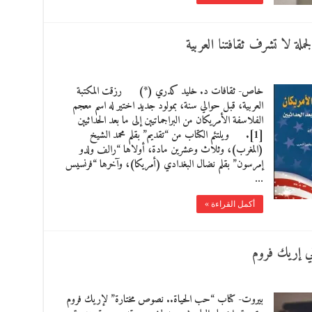
لة لا تشرف ثقافتنا العربية
خاص- ثقافات د. خليد كدري (*) رزقت المكتبة
العربية، قبل حوالي سنة، بمولود جديد اختير له اسم معجم
الفلاسفة الأمريكان من البراجماتيين إلى ما بعد الحداثيين
[1]. ويلتئم الكتاب من “تقديم” بقلم محمد الشيخ
(المغرب)، وثلاث وعشرين مادة، أولاها “رالف ولدو
إمرسون” بقلم نضال البغدادي (أمريكا)، وآخرها “فرنسيس
…
أكمل القراءة »
ي إريك فروم
بيروت- كتاب “حب الحياة.. نصوص مختارة” لإريك فروم