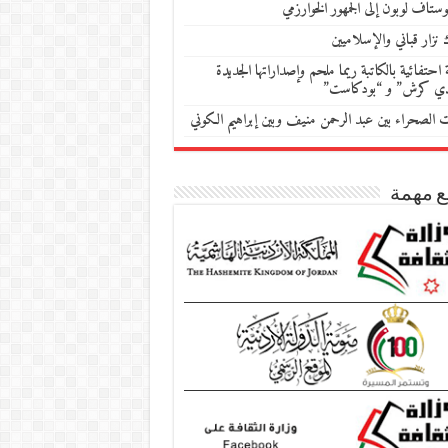
ستاف لوبون إلى الجمهور الخوارزمي
 نزار قباني والإسلاميين
احتفائية بالكاتبة ريما ملحم وإصداراتها الجديدة
دي كرش” و “بودكاست”
ات الصحراء بين عبد الرحمن منيف وبين إبراهيم الكوني
ع مهمة