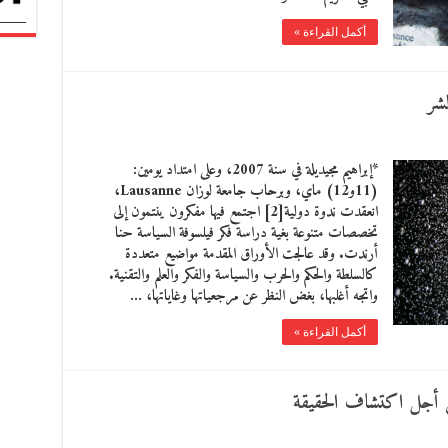
أكمل القراءة »
شر
*إبراهيم مجيديلة في سنة 2007، وعلى امتداد يومين:
(11و12) ماي، وبرحاب جامعة لوزان Lausanne،
انعقدت ندوة دولية[2] اجتمع فيها مفكرون ينتمون إلى
تخصصات متنوعة بغية دراسة فكر فيلسوفة السياسة حنا
أرندت. وقد عالجت الأوراق المقدمة مواضيع متعددة
كالسلطة والحكم والحرب والسياسة والفكر والعلم والتقنية.
واتجه أغلبها، بغض النظر عن مرجعياتها وغاياتها، …
أكمل القراءة »
 أجل اكتشاف الحقيقة