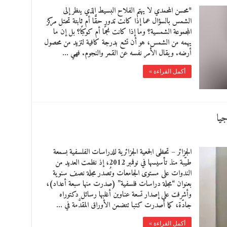
*محسن المحمدي لا يهتم الفلاح البسيط الذي ينظر إلى
الشمس بالسؤال عما إذا كانت تدور حقًّا أم ثابتة تحتل مركز
المجموعة الشمسية؟ وما إذا كانت نجمًا أم كوكبًا؟ بل إن ما
يهمه من الشمس، هو أن تشع بدرجة كافية لتزيد من محصول
أرضه. ويقال الأمر نفسه عن القمر والنجوم. فهي …
أكمل القراءة »
جيا
الجزائر – تحظى الجمعية الجزائرية للدراسات الفلسفية بسمعة
طيّبة منذ تأسيسها في نوفمبر 2012، إذ نظمت العديد من
الندوات على مستوى الجامعات وتُصدر مجلة نصف سنوية
بعنوان “مجلة دراسات فلسفية” (صدرت منها سبعة أعداد)،
وأشرفت على إصدار تسعة عناوين أغلبها رسائل دكتوراه
جادّة، كما أصدرت كتبا تتضمن الأوراق المقدَّمة في …
أكمل القراءة »