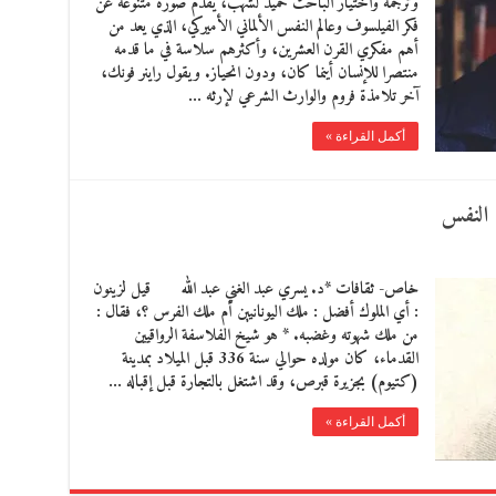
وترجمة واختيار الباحث حميد لشهب، يقدم صورة متنوعة عن
فكر الفيلسوف وعالم النفس الألماني الأميركي، الذي يعد من
أهم مفكري القرن العشرين، وأكثرهم سلاسة في ما قدمه
منتصرا للإنسان أينما كان، ودون انحياز. ويقول راينر فونك،
آخر تلامذة فروم والوارث الشرعي لإرثه …
أكمل القراءة »
 النفس
خاص- ثقافات *د. يسري عبد الغني عبد الله قيل لزينون
: أي الملوك أفضل : ملك اليونانيين أم ملك الفرس ؟، فقال :
من ملك شهوته وغضبه. * هو شيخ الفلاسفة الرواقيين
القدماء، كان مولده حوالي سنة 336 قبل الميلاد بمدينة
(كتيوم) بجزيرة قبرص، وقد اشتغل بالتجارة قبل إقباله …
أكمل القراءة »