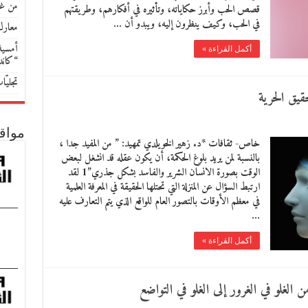
من غو
قصص الحب وأبرز حكاياته، وتأثيره في أفكارهم، وطريقتهم
في الحب، وكيف ينظرون إليه، ويبدو أن …
معارك
أمسية 
أكمل القراءة »
“كان
تجليّ
قيق الحرية
مواق
خاص- ثقافات *د. زهير الخويلدي تمهيد: ” من المفيد جدا ،
بالنسبة لمن يريد بلوغ الحكمة، أن يكون عقله قد انشغل لبعض
الوقت بصورة الانسان الشرير والفاسد بشكل جذري”1 لقد
ارتبط السؤال عن المنزلة التي تحتلها الحقيقة في المعرفة العلمية
في معظم الأوقات بالتصور العام للواقع الذي يتم التعارف عليه
…
أكمل القراءة »
الغلو في الغرور إلى الغلو في التواضع