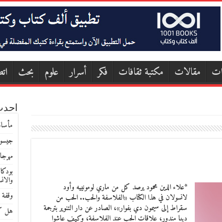
ات
مقالات
مكتبة ثقافات
فكر
أسرار
علوم
بحث
اتص
احدث
مأساة
جيسون
مهرجا
بودكا
والان
*علاء الدين محمود يرصد كل من ماري لومونييه وأود
وقفة 
لانسولان في هذا الكتاب «الفلاسفة والحب.. الحب من
سقراط إلى سيمون دي بفوار»، الصادر عن دار التنوير بترجمة
هل كا
دينا مندور، علاقات الحب عند الفلاسفة، وكيف عاشوا