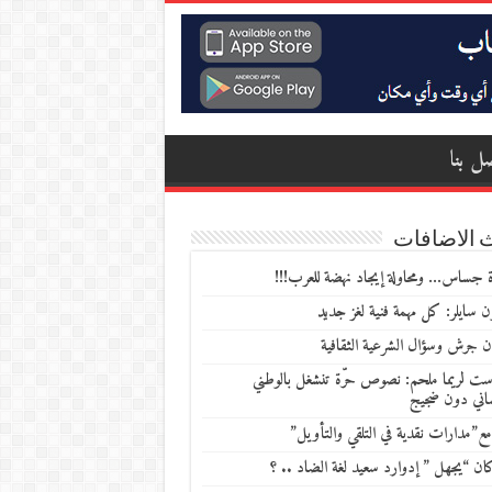
ل بنا
 الاضافات
 جساس… ومحاولة إيجاد نهضة للعرب!!!
 سايلر: كل مهمة فنية لغز جديد
ن جرش وسؤال الشرعية الثقافية
ست لريما ملحم: نصوص حرّة تنشغل بالوطني
ساني دون ضجيج
مع”مدارات نقدية في التلقي والتأويل”
ن “يجهل ” إدوارد سعيد لغة الضاد .. ؟