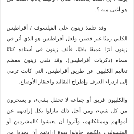
هو أغنى منه ؟.
وقد تتلمذ زينون على الفيلسوف / أقراطيس
الكلبي زمنًا غير قصير، ولعل أقراطيس هو الذي أثر في
زينون أثرًا عميقًا باقيًا، فألف زينون في أستاذه كتابًا
سماه (ذكريات أقراطيس)، وقد تلقى زينون معظم
تعاليم الكلبيين عن طريق أقراطيس، التي كانت ترمي
إلى ازدراء العرف وإطراح التقاليد واحتقار الأوضاع.
والكلبيون فريق أو جماعة لا تحفل بشيء، و يسخرون
من كل شيء، ومن أجل ذلك تنازلوا بكل إرادتهم عن
أموالهم وممتلكاتهم، وآثروا أن يعيشوا كالمشردين أو
المتسولين، ولكنهم حاولوا بقوة إرادتهم أن يحدوا من