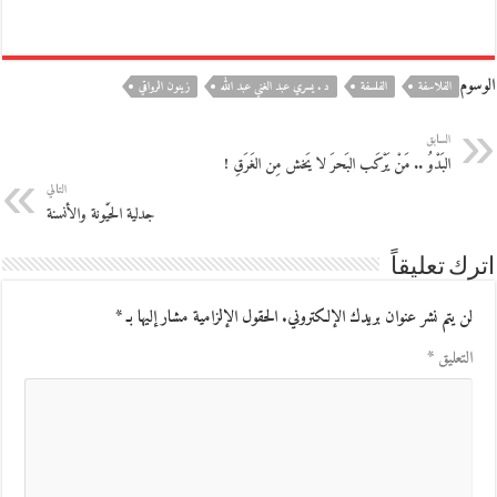
الوسوم
الفلاسفة
الفلسفة
د . يسري عبد الغني عبد الله
زينون الرواقي
السابق
البَدْوُ .. مَنْ يَرْكَب البَحرَ لا يَخش مِن الغَرَقِ !
التالي
جدلية الحَيْونة والأنسنة
اترك تعليقاً
لن يتم نشر عنوان بريدك الإلكتروني.
الحقول الإلزامية مشار إليها بـ
*
التعليق
*