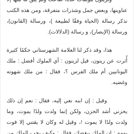
عناوينها، وبعض جمل وشذرات متفرقة، ومن هذه الكتب
نذكر رسالة (الحياة وفقًا لطبيعة )، ورسالة (القانون)،
ورسالة (الإبصار)، و رسالة (الدلالات).
هذا، وقد ذكر لنا العلامة الشهرستاني حكمًا كثيرة
أُثرت عن زينون، قيل لزينون : أي الملوك أفضل : ملك
اليونانيين أم ملك الفرس ؟، فقال : من ملك شهوته
وغضبه.
وقيل : إن ابنه نعي إليه، فقال : نعم إن ذلك
يحزني أشد الحزن، ولكن إنما ولدت ولدًا يموت، وما
ولدت ولدًا لا يموت !، وقيل له وكان لا يقتني إلا قوت
يومه : إن الملك يبغضك، فقال : وكيف يحب الملك من