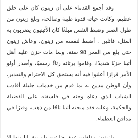
وقد أجمع القدماء على أن زينون كان على خلق
عظيم، وكانت حياته قدوة طيبة وصالحة، وبلغ زينون من
طول الصبر وضبط النفس مبلغًا كان الأثينيون يضربون به
المثل، قائلين : أضبط لنفسه من زينون، وعاش زينون
حتى بلغ من العمر 98 سنة، ولما مات حزن عليه أهل
أثينا حزنًا شديدًا، وقاموا برثائه رثاءً رسميًا، وأصدر أولو
الأمر قرارًا أعلنوا فيه أنه يستحق كل الاحترام والتقدير،
وأن الوطن مدين له بما قدم من خدمات جليلة أفادت
الشباب الذي دعاه وحثه في فلسفته على الفضيلة
والحكمة، وعليه فقد منحته أثينا تاجًا من ذهب، وقبرًا في
مدافن العظماء.
ولزينون مؤلفات عدة، ضاعت ولم يبق لنا منها إلا