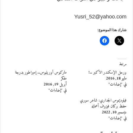
Yusri_52@yahoo.com
شارك هذا الموضوع:
مرتبط
ورحل الإسكندر الأكبر ..!
ماركوس أوريليوس.. إمبراطور بدرجة
مايو 18, 2016
مفكر
في "إضاءات"
أبريل 19, 2016
في "إضاءات"
فيلوديموس الجداري: شاعر سوري
حفظ بركان فيزوف أعماله
ديسمبر 10, 2022
في "إضاءات"