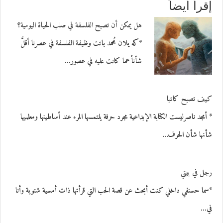
إقرأ أيضاً
هل يمكن أن تصبح الفلسفة في صلب الحياة اليومية؟
*كه يلان مُحمد باتت وظيفة الفلسفة في عصرنا أقلَّ
شأناً عما كانت عليه في عصور…
كيف تصبح كاتبا
* أمجد ناصرليست الكتابة الإبداعية مجرد حرفة يلتمسها المرء عند أساطينها ومعلميها
شأنها شأن الحرف…
رجل في بيتي
*سما حسنفي داخلي كنت أبحث عن قصة الحب التي قرأتها ذات أمسية شتوية وأنا
في…