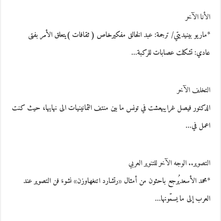
الأنا الآخر
*ماريو بينيديتي/ ترجمة: عبد الخالق مفكيرخاص ( ثقافات )يتعلق الأمر بفتى
عادي: تشكلت عصابات للركبة…
التخلف الآخر
الدكتور فيصل غرايبهعشت في تونس ما بين منتف الثمانينيات الى نهايها، حيث كنت
اعمل في…
التصوير.. الوجه الآخر للتنوير العربي
*محمد الأسعديُرجع باحثون من أمثال «رتشارد اتنغهاوزن» نشوءَ فن التصوير عند
العرب إلى ما يسمّونها…