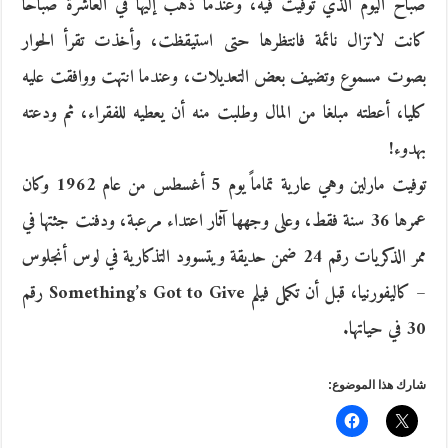
صباح اليوم الذي توفيت فيه، وعندما ذهب إليها في العاشرة صباحا
كانت لاتزال نائمة فانتظرها حتى استيقظت، وأخذت تقرأ الحوار
بصوت مسموع وتضيف بعض التعديلات، وعندما انتهت ووافقت عليه
كليا، أعطته مبلغا من المال وطلبت منه أن يعطيه للفقراء، ثم ودعته
بهدوء!
توفيت مارلين وهي عارية تماماً يوم 5 أغسطس من عام 1962 وكان
عمرها 36 سنة فقط، وعلى وجهها آثار اعتداء مرعبة، ودفنت جثتها في
ممر الذكريات رقم 24 ضمن حديقة ويتسوود التذكارية في لوس أنجلوس
– كاليفورنيا، قبل أن تكمل فيلم Something’s Got to Give رقم
30 في حياتها.
شارك هذا الموضوع: