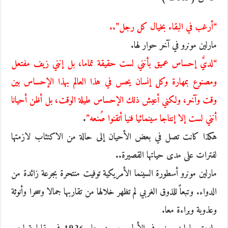
“أرغب في البقاء بخيال كل رجل”..
مارلين مونرو في آخر حوار لها.
“لديَّ إحساس عميق بأنني لست حقيقة تماما، بل إنني زيف مفتعل
ومصنوع بمهارة وكل إنسان يحس في هذا العالم بهذا الإحساس بين
وقت وآخر، ولكني أعيش ذلك الإحساس طيلة الوقت، بل أظن أحيانا
أنني لست إلا إنتاجا سينمائيا فنيا أتقنوا صُنعه”
.
هكذا كانت تصل في بعض الأحيان إلى حالة من الاكتئاب لازمتها
لفترات على مدى حياتها القصيرة..
مارلين مونرو أسطورة السينما الأمريكية توفيت منتحرة بجرعة زائدة من
الدواء. وتبعاً للذوق الغربي لم تظهر خلالها من تقاربها جمالا وسحرا وأنوثة
وعذوبة وبراءة معا.