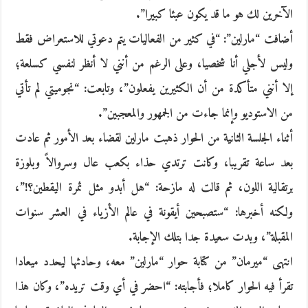
الآخرين لك هو ما قد يكون عبئا كبيرا”.
أضافت “مارلين”: “في كثير من الفعاليات يتم دعوتي للاستعراض فقط
وليس لأجلي أنا شخصيا، وعلى الرغم من أنني لا أنظر لنفسي كسلعة؛
إلا أنني متأكدة من أن الكثيرين يفعلون”، وتابعت: “نجوميتي لم تأتي
من الاستوديو وإنما جاءت من الجمهور والمعجبين”.
أثناء الجلسة الثانية من الحوار ذهبت مارلين لقضاء بعد الأمور ثم عادت
بعد ساعة تقريبا، وكانت ترتدي حذاء بكعب عال وسروالاً وبلوزة
برتقالية اللون، ثم قالت له مازحة: “هل أبدو مثل ثمرة اليقطين؟!”،
ولكنه أخبرها: “ستصبحين أيقونة في عالم الأزياء في العشر سنوات
المقبلة”، وبدت سعيدة جدا بتلك الإجابة.
انتهى “ميرمان” من كتابة حوار “مارلين” معه، وحادثها ليحدد ميعادا
تقرأ فيه الحوار كاملا؛ فأجابته: “احضر في أي وقت تريده”، وكان هذا