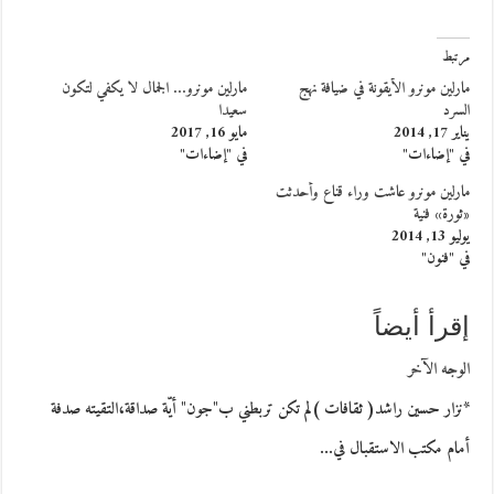
مرتبط
مارلين مونرو الأيقونة في ضيافة نهج
مارلين مونرو… الجمال لا يكفي لتكون
السرد
سعيدا
يناير 17, 2014
مايو 16, 2017
في "إضاءات"
في "إضاءات"
مارلين مونرو عاشت وراء قناع وأحدثت
«ثورة» فنية
يوليو 13, 2014
في "فنون"
إقرأ أيضاً
الوجه الآخر
*نزار حسين راشد( ثقافات )لم تكن تربطني ب"جون" أيّة صداقة،التقيته صدفة
أمام مكتب الاستقبال في…