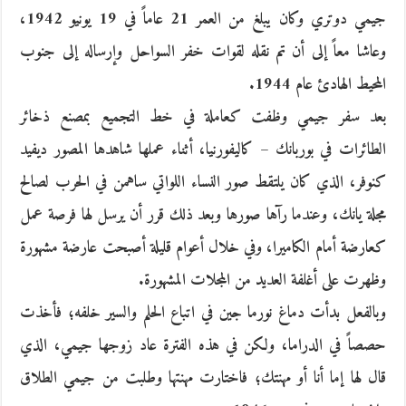
جيمي دوتري وكان يبلغ من العمر 21 عاماً في 19 يونيو 1942،
وعاشا معاً إلى أن تم نقله لقوات خفر السواحل وإرساله إلى جنوب
المحيط الهادئ عام 1944.
بعد سفر جيمي وظفت كعاملة في خط التجميع بمصنع ذخائر
الطائرات في بوربانك – كاليفورنيا، أثناء عملها شاهدها المصور ديفيد
كنوفر، الذي كان يلتقط صور النساء اللواتي ساهمن في الحرب لصالح
مجلة يانك، وعندما رآها صورها وبعد ذلك قرر أن يرسل لها فرصة عمل
كعارضة أمام الكاميرا، وفي خلال أعوام قليلة أصبحت عارضة مشهورة
وظهرت على أغلفة العديد من المجلات المشهورة.
وبالفعل بدأت دماغ نورما جين في اتباع الحلم والسير خلفه؛ فأخذت
حصصاً في الدراما، ولكن في هذه الفترة عاد زوجها جيمي، الذي
قال لها إما أنا أو مهنتك؛ فاختارت مهنتها وطلبت من جيمي الطلاق