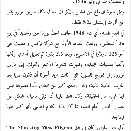
وانفصلت عنه في يونيو 1946.
وعلى سيرة الدماغ من الجدير بالذكر أن معدل ذكاء مارلين مونرو يقل
عن ألبرت إينشتاين بـ2% فقط.
في العام نفسه، أي عام 1946 حالف الحظ نورما جين وتحديداً في يوم
26 أغسطس، ووقعت عقدها الأول مع شركة فوكس وحصلت على
أجر 125 دولاراً في الأسبوع، وبعد ذلك بفترة تم تعديل أسنانها وفكها
وأنفها بعمليات تجميلية، وظهرت بشعرها الأشقر وتحولت إلى مارلين
مونرو، إلى نموذج للصورة التي كانت تريد أميركا أن تكون عليها بعد
الحرب العالمية الثانية، ولهذا وصفها كثير من النقاد؛ بأنها مصنوعة ليس
فيها شيء من الحقيقة، وكان يتحتم عليها أن تبقى دمية، تشكل على
حسب الطلب أمام العالم؛ مما كان لهذا الكلام القاسي تأثير كبير عليها
فيما بعد.
أول دور لمارلين كان في فيلم The Shocking Miss Pilgrim