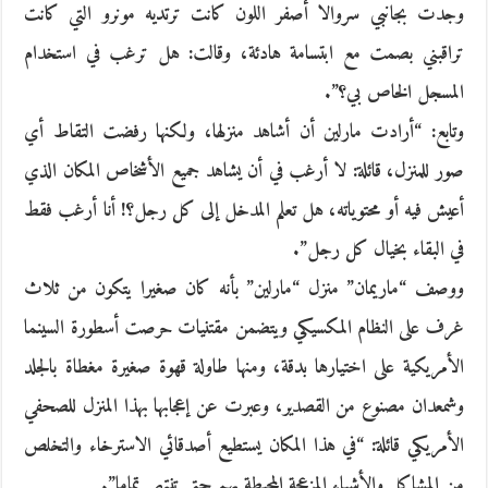
وجدت بجانبي سروالا أصفر اللون كانت ترتديه مونرو التي كانت
تراقبني بصمت مع ابتسامة هادئة، وقالت: هل ترغب في استخدام
المسجل الخاص بي؟”.
وتابع: “أرادت مارلين أن أشاهد منزلها، ولكنها رفضت التقاط أي
صور للمنزل، قائلة: لا أرغب في أن يشاهد جميع الأشخاص المكان الذي
أعيش فيه أو محتوياته، هل تعلم المدخل إلى كل رجل؟! أنا أرغب فقط
في البقاء بخيال كل رجل”.
ووصف “ماريمان” منزل “مارلين” بأنه كان صغيرا يتكون من ثلاث
غرف على النظام المكسيكي ويتضمن مقتنيات حرصت أسطورة السينما
الأمريكية على اختيارها بدقة، ومنها طاولة قهوة صغيرة مغطاة بالجلد
وشمعدان مصنوع من القصدير، وعبرت عن إعجابها بهذا المنزل للصحفي
الأمريكي قائلة: “في هذا المكان يستطيع أصدقائي الاسترخاء والتخلص
من المشاكل والأشياء المزعجة المحيطة بهم حتى تنتهي تماما”.