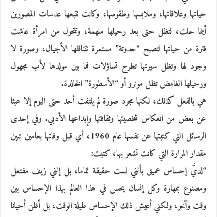
حياتها وعلاقاتها، وملابسها وطقوسها، وكانت تتبعها عدسات المصورين
أينما حلت، لتظل حتى بعد رحيلها ملهمة، وتتحول من امرأة عاشت
فترة من حياتها لتصبح “حدوتة” مستمرة تتناقلها الأجيال، وصورة لا
وجود لها وتظل سيرتها تطرح تساؤلات فما بين مولدها لأب مجهول
ورحيلها الغامض تظل مونرو أو “الأسطورة” الخالدة.
هي بالفعل كذلك، لكنها مجرد صورة لم يلتفت أحد حتى اليوم إلا عبثا
عن بعض من انعكاس شخصيتها وثقافتها وإبداعها الأدبي. وفي إحدى
الرسائل التي كتبتها عن نفسها عام 1960، أي قبل وفاتها بعامين تبين
مقدار المرارة التي كانت تشعر بها، كتبت:
“لديَّ إحساس عميق بأنني لست حقيقة تماما، بل إنني زيف مفتعل
ومصنوع بمهارة وكل إنسان يحس في هذا العالم بهذا الإحساس بين
وقت وآخر، ولكني أعيش ذلك الإحساس طيلة الوقت، بل أظن أحيانا