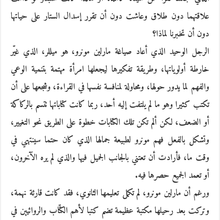
علاقتهما دون طلاق وعاشت دون أن تقرر إسدال الستار على حياتها
دون أن تخبرنا لماذا؟
الرجل الوحيد الذي أعاد صياغة مارلين مونرو، هو ميللر، الذي غيّر
خارطة أولوياتها، وطريقة تفكيرها ليجعلها امرأة مهتمة بتنمية الوعي
والفهم لما يدور حولها، ومحاولة لمنافسة نفسها في القراءة، وشجعها على أن
تكتب كثيرا وهو ما لم يلتفت إليه أحد، ربما كانت كتاباتها تتسم بالركاكة
أو الضعف، لكن ألم تكن تلك الكتابات خطوة على الطريق نحو التغيير،
وتشكل بالفعل فهم مونرو لطبيعة جمالها الذي كان حتما سينتهي في
وقت ما، فأرادت أن تعتني بالجانب الجميل فيها والذي لم يره الآخرون،
أو تعمد الجميع حصرها فيه.
ورغم أن مارلين مونرو، لم تكمل تعليمها الثانوي، فقد كانت قارئة نهمة،
وتركت بعد رحيلها مكتبة عظيمة تضم كتبا لأهم الكتّاب والروائيين في