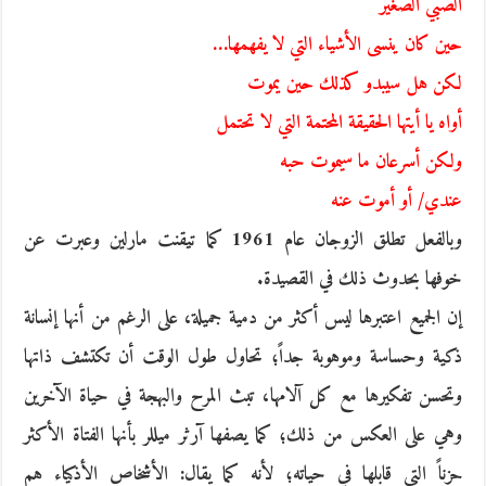
الصبي الصغير
حين كان ينسى الأشياء التي لا يفهمها…
لكن هل سيبدو كذلك حين يموت
أواه يا أيتها الحقيقة المحتمة التي لا تحتمل
ولكن أسرعان ما سيموت حبه
عندي/ أو أموت عنه
وبالفعل تطلق الزوجان عام 1961 كما تيقنت مارلين وعبرت عن
خوفها بحدوث ذلك في القصيدة.
إن الجميع اعتبرها ليس أكثر من دمية جميلة، على الرغم من أنها إنسانة
ذكية وحساسة وموهوبة جداً؛ تحاول طول الوقت أن تكتشف ذاتها
وتحسن تفكيرها مع كل آلامها، تبث المرح والبهجة في حياة الآخرين
وهي على العكس من ذلك؛ كما يصفها آرثر ميللر بأنها الفتاة الأكثر
حزناً التي قابلها في حياته؛ لأنه كما يقال: الأشخاص الأذكياء هم