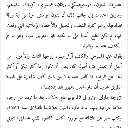
عصرها، لميلتون، دوستويفسكي، ويتمان، همنغواي، كرواك، وغيرهم.
ومارلين اعتادت إلى جانب ذلك أن تدونّ هوامش حرة على أية ورقة
تصادفها، برغم كثرة الشطب والتعديل والأخطاء الإملائية التي وقعت
فيها، لم تكن تطلع أحدا على ما تكتبه غير المقربين منها، وهو ما تم
الكشف عنه بعد وفاتها.
يقول عنها المسرحي والكاتب آرثر ميللر، زوجها الثالث والأخير، “من
أجل أن تعيش فترة أطول كان يجب أن تكون إما أكثر تهكما أو أكثر
بعدا عن الواقع، مما كانت عليه بدلا من ذلك كانت شاعرة على ناصية
الطريق تحاول أن تتلو أشعارا لجمهور يشد بملابسها”.
تزوجته مارلين مونرو في 29 يونيو عام 1956، بعد ما تردد عن وجود
علاقة غرامية بينهما لمدة عام، وانتهت علاقتهما بالطلاق سنة 1961،
وكتب ميلر عن علاقته مع مونرو: “كانت كالضوء الذي يحيطني، تثيرني