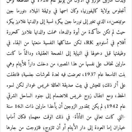
ولدت مارلين مونرو في الأول من يونيو عام 1926 في مقاطعة لوس
أنجلوس بولاية كاليفورنيا، وكان اسمها في وثيقة الميلاد «نورما جين
موتينصن»، الذي تغير إلى نورما جين بيكر؛ نسبة إلى والدتها غلاديز بيكر،
حيث لم تكن متأكدة من أبوة والدها، عملت والدتها غلاديز كمحررة
أفلام في أستوديو RK، لكن مشاكلها النفسية منعتها من البقاء في
وظيفتها قبل دخولها في النهاية إلى المصحة العقلية، ودائماً ما كانت
مارلين تخاف على نفسها من هذا المصير، من دخلت داراً للأيتام وهي
بنت التاسعة عام 1937، تعرضت فيه لعدة تحرشات جنسية؛ فانتقلت
على أثر ذلك؛ للعيش في بيت صديقة العائلة غريس غودار لكن لسوء
الحظ، ومع انتقال زوج غريس للانضمام إلى جنود الساحل الشرقي
عام 1942؛ لم يكن بمقدور الزوجين أن يأخذا مارلين ذات الـ16 سنة
-التي كانت تعاني من التأتأة- في ذلك الوقت معهما؛ فكان أمامها
خياران إما العودة إلى دار الأيتام أو أن تتزوج؛ فتزوجت من جارها