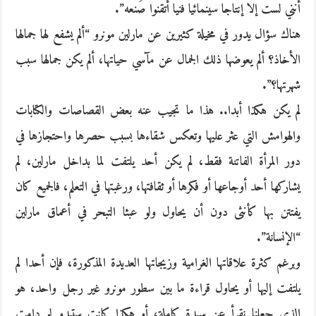
أنني لست إلا إنتاجا سينمائيا فنيا أتقنوا صُنعه”.
هناك سؤال يدور في مخيلة كثيرين عن مارلين مونرو “ألم يشفع لها جمالها
الأخاذ؟ ألم يعوضها ذلك الجمال عن مآسي حياتها، ألم يكن جمالها سبب
شهرتها؟”.
لم يكن هكذا أبدا.. هذا ما تجيب عنه بعض القصاصات والكتابات
والهوامش التي عثر عليها وتعكس شقاءها بسبب حصرها واحتجازها في
دور المرأة الفاتنة فقط، لم يكن أحد يلتفت لما بداخل مارلين، لم
يشاركها أحد أوجاعها أو فكرها أو ثقافتها، ورغبتها في التعلم، فالجميع كان
يفتتن بها كأنثى دون أن يحاول ولو عبثا التبحر في أعماق مارلين
“الإنسانة”.
وبرغم كثرة علاقاتها الغرامية وزيجاتها العديدة المذكورة، فإن أحدا لم
يلتفت إليها أو يحاول قراءة ما بين سطور مونرو غير رجل واحد، هو
الذي جعلنا نقرأ عن سيدة كاملة، أو هكذا كانت ستبدو لو دامت