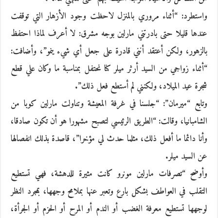
واستطرد: “أثناء مروري بالمنزل لاحظت وجود الأزهار التي توقفت
عندها قليلا حتى بادرتني مارلين بوجه مشرق: لا أعرف لماذا احتفظ
بالزهور، ولكن أعتقد أنني قادرة على جعل أي شيء ينمو”، وأضافت:
“أثناء زواجي من السيد أرثر ميلر كنا نحتفل بمناسبة ما وكان علي قطع
شجرة عيد الميلاد، ولكنني لم أستطع فعل ذلك”.
وتابع “ميرمان”: “جلسنا في غرفة المعيشة وتناولت مارلين كوبا من
الشامبانيا، وقالت: “الطريق الرئيسي لتصبح مشهورا هو أن تكون صادقا،
وأنا دائما ما أفعل ذلك، مثلما حدث لي مؤخرا”، قاصدة بذلك انفصالها
عن السيد ميلر.
وأوضح “تصرفات مارلين مونرو كانت مثيرة للدهشة، فهي تستطيع
التقلب في العواطف بشكل بارع وتعبر عنها بملامح وجهها، بمجرد النظر
لوجهها تستطيع معرفة الغضب أو الندم أو المرح أو الحزم أو الجرأة،