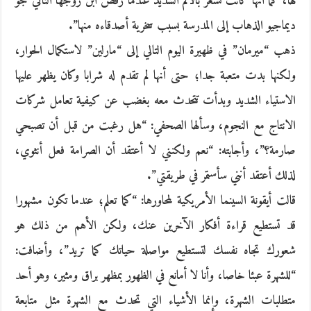
لها، كما أنها كانت تشعر بالألم الشديد عندما رفض ابن زوجها الثاني جو
ديماجيو الذهاب إلى المدرسة بسبب سخرية أصدقاءه منها”.
ذهب “ميرمان” في ظهيرة اليوم التالي إلى “مارلين” لاستكمال الحوار،
ولكنها بدت متعبة جدا؛ حتى أنها لم تقدم له شرابا وكان يظهر عليها
الاستياء الشديد وبدأت تتحدث معه بغضب عن كيفية تعامل شركات
الانتاج مع النجوم، وسألها الصحفي: “هل رغبت من قبل أن تصبحي
صارمة؟”، وأجابته: “نعم ولكنني لا أعتقد أن الصرامة فعل أنثوي،
لذلك أعتقد أنني سأستمر في طريقتي”.
قالت أيقونة السينما الأمريكية لمحاورها: “كما تعلم؛ عندما تكون مشهورا
قد تستطيع قراءة أفكار الآخرين عنك، ولكن الأهم من ذلك هو
شعورك تجاه نفسك لتستطيع مواصلة حياتك كما تريد”، وأضافت:
“للشهرة عبئا خاصا، وأنا لا أمانع في الظهور بمظهر براق ومثير، وهو أحد
متطلبات الشهرة، وإنما الأشياء التي تحدث مع الشهرة مثل متابعة