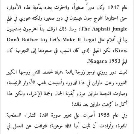
عام 1947 وكان دوراً صغيراً، واستمرت بعده بتأدية هذه الأدوار،
حتى اختارها المخرج جون هيستون في دور صغير، ولكنه محوري في فيلم
The Asphalt Jungle، ومنذ ذلك الوقت بدأ المخرجون يستعينون
بها في أفلام مثل Let’s Make It Legal وDon’t Bother to
Knoc، لكن الفيلم الذي كان السبب في صعودها إلى النجومية كان
فيلم Niagara 1953.
لعبت دور روزي لوميز زوجة يافعة جميلة تخطط لقتل زوجها الكبير
الغيور، برعت مارلين في هذا الدور، وأصبحت تلعب الأدوار الرئيسية،
وصارت النجمة مارلين مونرو أيقونة الجمال ونجمة الإغراء، ولكن هذا
أكثر ما كرهت مارلين بعد ذلك!
وفي عام 1955 أصرت على تغيير صورة الفتاة الشقراء السطحية
المثيرة، وأرادت أن تثبت أنها ممثلة موهوبة؛ فتوقفت عن العمل في