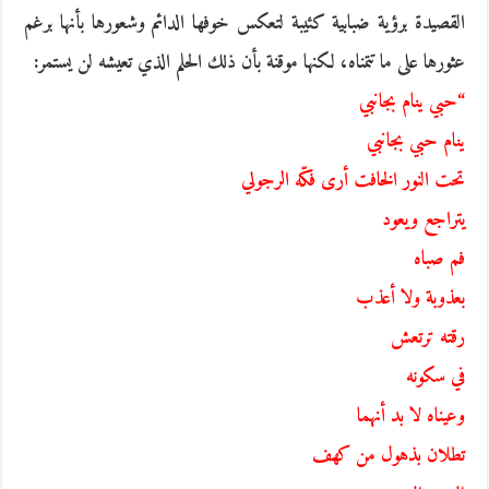
القصيدة برؤية ضبابية كئيبة لتعكس خوفها الدائم وشعورها بأنها برغم
عثورها على ما تتمناه، لكنها موقنة بأن ذلك الحلم الذي تعيشه لن يستمر:
“حبي ينام بجانبي
ينام حبي بجانبي
تحت النور الخافت أرى فكّه الرجولي
يتراجع ويعود
فم صباه
بعذوبة ولا أعذب
رقته ترتعش
في سكونه
وعيناه لا بد أنهما
تطلان بذهول من كهف