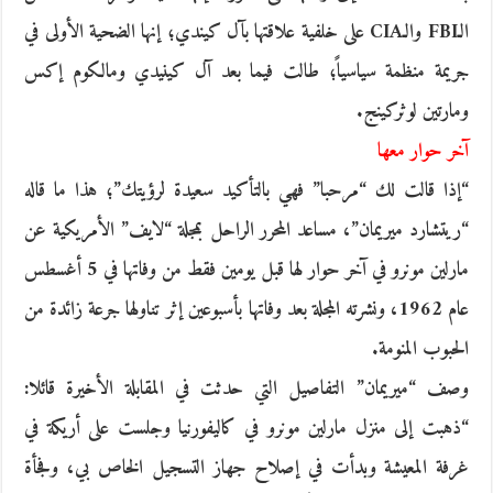
الـFBI والـCIA على خلفية علاقتها بآل كيندي؛ إنها الضحية الأولى في
جريمة منظمة سياسياً؛ طالت فيما بعد آل كينيدي ومالكوم إكس
ومارتين لوثركينج.
آخر حوار معها
“إذا قالت لك “مرحبا” فهي بالتأكيد سعيدة لرؤيتك”؛ هذا ما قاله
“ريتشارد ميريمان”، مساعد المحرر الراحل بمجلة “لايف” الأمريكية عن
مارلين مونرو في آخر حوار لها قبل يومين فقط من وفاتها في 5 أغسطس
عام 1962، ونشرته المجلة بعد وفاتها بأسبوعين إثر تناولها جرعة زائدة من
الحبوب المنومة.
وصف “ميريمان” التفاصيل التي حدثت في المقابلة الأخيرة قائلا:
“ذهبت إلى منزل مارلين مونرو في كاليفورنيا وجلست على أريكة في
غرفة المعيشة وبدأت في إصلاح جهاز التسجيل الخاص بي، وفجأة