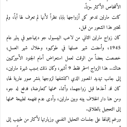
الأشخاص الأكثر حزناً.
كانت مارلين تدعو كل أزواجها بابا؛ نظراً لأنها لم تعرف لها أباً، ولم
تختبر هذا الشعور من قبل.
كان زواج مارلين الثاني من لاعب البيسبول جو ديمياجيو في يناير عام
1945، وأمضت شهر عسلها في طوكيو، وخلال شهر العسل؛
خصصت بعضاً من الوقت لعمل استعراض أمام الجنود الأميركيين
هناك.. هذا الزواج استمر فقط 9 أشهر، وكان ذلك بسبب شهرة مارلين،
إلى جانب تهديد المصور الذي اكتشفها لزوجها بنشر صور عارية لها؛
كان قد أخذها قبل زواجهما، وأثناء عملها كعارضة؛ فدفع له جو،
ومن هنا دار الخلاف بينه وبين مارلين، وأدى عدم تفهمه لطبيعة عملها
إلى التعجيل بالطلاق.
ورغم إقبالها على جلسات التحليل النفسي وزيارتها لأكثر من طبيب إلى