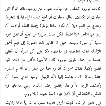
تناقضاتها وغموضها”.
كتابات مونرو، كشفت عن جانب مضيء من روحها، تلك المرأة التي
حاولت أن تكتشف العالم، وحاولت أن تخلع ثياب المرأة الجميلة لتنخرط
وتندمج مع العالم دون أن تكون دائما مؤطرة بجمالها فقط، أرادت أن
يرى فيها الناس شيئا مختلفا، لكن هناك إصرارا من الجميع أن تظل مجرد
دمية أو صورة وجسد جميل لا تتجاوز تلك الصورة إلى فهم أعمق
للإنسانة الهشة الضعيفة في داخلها، فكما تتمنى كل امرأة أن تحظى
بمسحة من جمال مارلين مونرو، كانت الأخيرة تتأفف من ذلك القيد
الذي يكبلها، لذلك اعتبرت أن زواجها من ميللر برغم أنه لم يستمر،
بمثابة إضافة كانت بحاجة إليها لأنه الرجل الوحيد الذي حاول أن
يكتشف الوجه الآخر لها، والذي وقف يساندها وينمي بداخلها قوة
العقل والثقافة قبل أن تكون مجرد لوحة متجمدة بلا روح.
في إحدى المرات، كتبت مارلين قصيدة لميللر، بدأت بها حالمة وانتهت