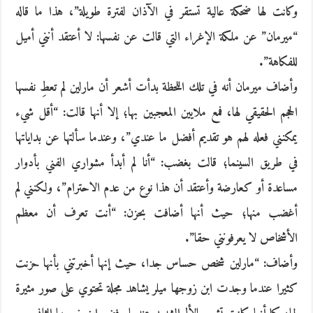
وكانت لها ضحكة عالية تستقر في الآذان لفترة طويلة”، هذا ما قاله
“ميرمان” عن ملكة الإغراء التي قالت عن نفسها: لا أعتقد أنني أميل
للفكاهة”.
وأضاف ميرمان أنه في تلك اللحظة بدأت أشعر أن مارلين لم تعطِ نفسها
الحجم الحقيقي لها، فمع ملايين المعجبين بها؛ إلا أنها قالت: “أقل شيء
يمكنني فعله لهم هو تقديم أفضل ما عندي”، وعندما سألتها عن بداياتها
في طريق السينما؛ قالت بغضب: “أنا لم أبدأ مشواري الفني بأدوار
مساعدة أو كعارضة وأعتقد أن هذا نوع من عدم الاحترام”، ولكنني لم
أغضب منها؛ حيث أنها أضافت بحزن: “أنت تعرف أن معظم
الأشخاص لا يعرفونني حقا”.
وأضاف: “مارلين شخص حساس جدا، حيث إنها أخبرتني بأنها حزنت
كثيرا عندما وجدت ابن زوجها ميلر يشاهد مجلة تحتوي على صور مثيرة