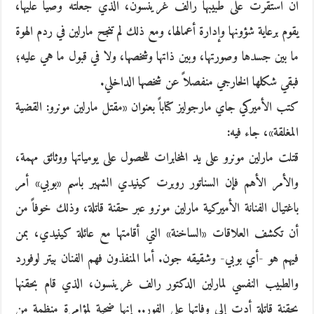
أن استقرت على طبيبها رالف غرينسون، الذي جعلته وصياً عليها،
يقوم برعاية شؤونها وإدارة أعمالها، ومع ذلك لم تنجح مارلين في ردم الهوة
ما بين جسدها وصورتها، وبين ذاتها وشخصها، ولا في قبول ما هي عليه؛
فبقي شكلها الخارجي منفصلاً عن شخصها الداخلي.
كتب الأميركي جاي مارجوليز كتاباً بعنوان «مقتل مارلين مونرو: القضية
المغلقة»، جاء فيه:
قتلت مارلين مونرو على يد المخابرات للحصول على يومياتها ووثائق مهمة،
والأمر الأهم فإن السناتور روبرت كينيدي الشهير باسم «بوبي» أمر
باغتيال الفنانة الأميركية مارلين مونرو عبر حقنة قاتلة، وذلك خوفاً من
أن تكشف العلاقات «الساخنة» التي أقامتها مع عائلة كينيدي، بمن
فيهم هو -أي بوبي- وشقيقه جون. أما المنفذون فهم الفنان بيتر لوفورد
والطبيب النفسي لمارلين الدكتور رالف غرينسون، الذي قام بحقنها
بحقنة قاتلة أدت إلى وفاتها على الفور.. إنها ضحية لمؤامرة منظمة من