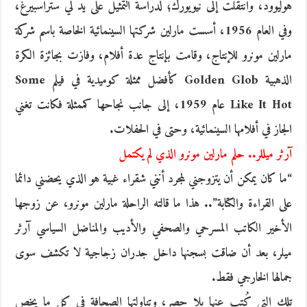
هوليوود، وانتقلت إلى نيويورك؛ لدراسة التمثيل على يد لي ستراسبيرغ،
وفي العام 1956، أسست مارلين شركتها السينمائية الخاصة باسم شركة
مارلين مونرو للإنتاج، وقامت بإنتاج عدة أفلام، وفازت بجائزة الكرة
الذهبية Golden Glob كأفضل ممثلة كوميدية في فيلم Some
Like It Hot عام 1959، إلى جانب نجاحها كممثلة فكانت تغني
الجاز في أفلامها السينمائية، وحتى في الحفلات.
آرثر ميللر.. حلم مارلين مونرو الذي لم يكتمل
“ما كان يمكن أن يتزوجني لمجرد أنني شقراء غبية هو الذي يحضني دائما
على القراءة والكتابة”.. هذا ما قالته الراحلة مارلين مونرو، عن زوجها
الأخير الكاتب المسرحي والصحفي والأديب والمناضل السياسي آرثر
ميلر، بعد أن ضاقت بسجنها داخل جدران زجاجية لا تكشف سوى
جمالها الخارجي فقط.
تلك التي كُتب عنها بلا حصر، وتناولتها الصحافة في كل ما يخص