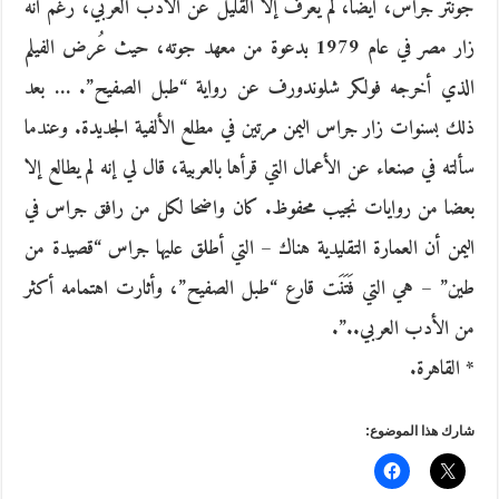
جونتر جراس، أيضاً، لم يعرف إلا القليل عن الأدب العربي، رغم أنه
زار مصر في عام 1979 بدعوة من معهد جوته، حيث عُرض الفيلم
الذي أخرجه فولكر شلوندورف عن رواية “طبل الصفيح”. … بعد
ذلك بسنوات زار جراس اليمن مرتين في مطلع الألفية الجديدة. وعندما
سألته في صنعاء عن الأعمال التي قرأها بالعربية، قال لي إنه لم يطالع إلا
بعضا من روايات نجيب محفوظ. كان واضحا لكل من رافق جراس في
اليمن أن العمارة التقليدية هناك – التي أطلق عليها جراس “قصيدة من
طين” – هي التي فَتَنَت قارع “طبل الصفيح”، وأثارت اهتمامه أكثر
من الأدب العربي..”.
* القاهرة.
شارك هذا الموضوع: