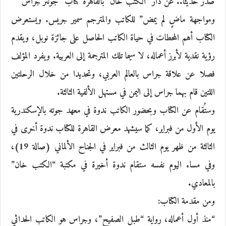
صدر حديثاً.. عن دار “الكتب خان” بالقاهرة كتاب “جونتر جراس
ومواجهة ماضٍ لم يمض” للكاتب والمترجم سمير جريس. ويستعرض
الكتاب أهم المحطات في حياة الكاتب الحاصل على جائزة نوبل، ويقدم
رؤية نقدية لأبرز أعماله، لا سيما تلك المترجمة إلى العربية. ويفرد المؤلف
فصلا عن علاقة جراس بالعالم العربي، وتحديدا من خلال الرحلتين
اللتين قام بهما جراس إلى اليمن في مستهل الألفية الثالثة.
وستُقام عن الكتاب وبحضور الكاتب ندوة في معهد جوته بالإسكندرية
يوم الأول من فبراير، كما سيشهد معرض القاهرة للكتاب ندوة أخرى في
الثالثة من ظهر يوم الثالث من فبراير في الجناح الألماني (صالة 19)،
وفي مساء اليوم نفسه ستقام ندوة أخيرة في مكتبة “الكتب خان”
بالمعادي.
ومن مقدمة الكتاب:
“منذ أول أعماله، رواية “طبل الصفيح”، وجراس هو الكاتب الحداثي