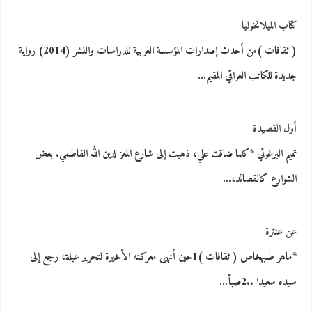
كتاب الميلانخوليا
( ثقافات )من أحدث إصدارات المؤسسة العربية للدراسات والنشر (2014) رواية
جديدة للكاتب العراقي المقيم…
أول القصيدة
تميم البرغوثي *كلما ضاقت علي، ذهبت إلى شارع المعز لدين الله الفاطمي. بعض
الشوارع كالقصائد،…
عن عنترة
*ماهر طلبهخاص ( ثقافات )1حين أنهى معركته الأخيرة لتحرير عبلة، رجع إلى
سيده سعيدا ..2صبأ…