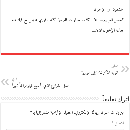
منشقون عن الإخوان
*حسن العربييرصد هذا الكتاب حوارات قام بها الكاتب فوزي عويس مع قيادات
جماعة الإخوان الذين…
السابق
الوجه الآخر لـ”مارلين مونرو”
التالي
طفل الشوارع الذي ‮ ‬أصبح فوتوغرافياً شهيراً
اترك تعليقاً
لن يتم نشر عنوان بريدك الإلكتروني.
الحقول الإلزامية مشار إليها بـ
*
التعليق
*