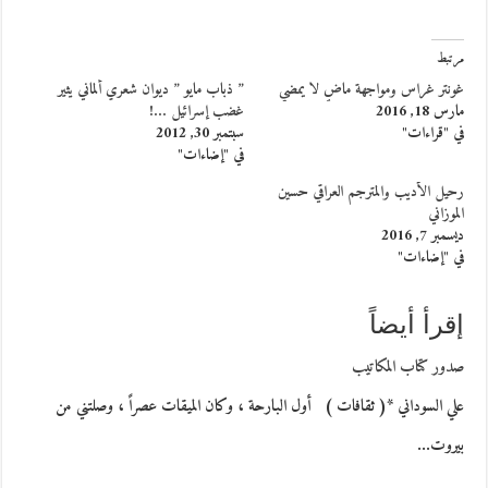
مرتبط
غونتر غراس ومواجهة ماضٍ لا يمضي
” ذباب مايو ” ديوان شعري ألماني يثير
مارس 18, 2016
غضب إسرائيل …!
في "قراءات"
سبتمبر 30, 2012
في "إضاءات"
رحيل الأديب والمترجم العراقي حسين
الموزاني
ديسمبر 7, 2016
في "إضاءات"
إقرأ أيضاً
صدور كتاب المكاتيب
علي السوداني *( ثقافات ) أول البارحة ، وكان الميقات عصراً ، وصلتني من
بيروت…