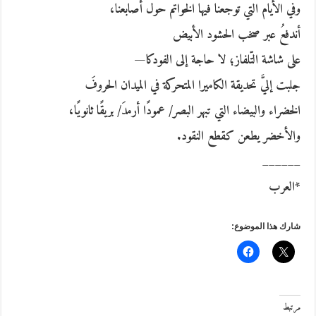
وفي الأيام التي توجعنا فيها الخواتم حول أصابعنا،
أندفعُ عبر صخب الحشود الأبيض
على شاشة التّلفاز؛ لا حاجة إلى الفودكا—
جلبت إليَّ تحديقة الكاميرا المتحركة في الميدان الحروفَ
الخضراء والبيضاء التي تبهر البصر/ عمودًا أرمدَ/ بريقًا ثانويًا،
والأخضر يطعن كقطع النقود.
______
*العرب
شارك هذا الموضوع:
مرتبط