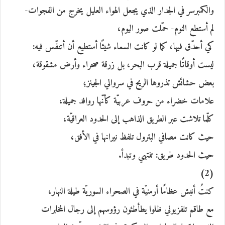
والكمبرسر في الجدار الذي يجعل الهواء العليل يخرج من الفجوات-
لم أستطع النوم- حمّلت صور اليوم،
كي أحدّق فيها، كما لو كانت السماء شيئًا أستطيع أن أتنفّس فيه:
ليست أوقاتًا جميلة قرب البحر، بل زرقة صحراء وأرض مشقوقة،
بعض حشائش تذروها الريح في سروالي الجينز؛
علامات خضراء من حروف عربيّة كأنّها روافد جميلة،
كلّما تلاشت عبر الطريق الذاهب إلى الحدود العراقيّة،
حيث كانت مصافي البترول تلفظ نيرانها في الأفق،
حيث الحدود طريق: تنتهي وتبدأ.
(2)
كنتُ أنبش عظامًا أرمنيّة في الصحراء السوريّة طيلة النهار،
مع طاقم تلفزيوني ظلوا يطأطئون رؤوسهم إلى رجال المخابرات