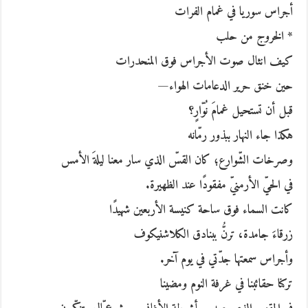
أجراس سوريا في غمام الفرات
* الخروج من حلب
كيف انثال صوت الأجراس فوق المنحدرات
حين خنق حرير الدعامات الهواء—
قبل أن تستحيل غمامَ نُوّارٍ؟
هكذا جاء النهار ببذور رمّانه
وصرخات الشّوارع؛ كان القسّ الذي سار معنا ليلةَ الأمس
في الحيّ الأرمنيّ مفقودًا عند الظهيرة.
كانت السماء فوق ساحة كنيسة الأربعين شهيدًا
زرقاءَ جامدة، ترنُّ ببنادق الكلاشنيكوف
وأجراس سمعتها جدّتي في يوم آخر.
تركنا حقائبنا في غرفة النوم ومضينا