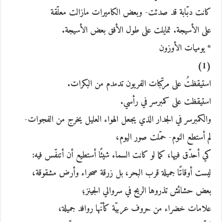
كانت دبّابة قد صدئت- وبعض الكاميرات مازالت معلّقة
على الأسيجة. تمايلت على طول الأفق بعض الأسيجة.
* يوميات الأوزون
(1)
استيقظتُ على مركّبات الفريون تدمدم من البكرات.
استيقظت على كمبرسر في رأسي.
والكمبرسر في الجدار الذي يجعل الهواء العليل يخرج من الفجوات-
لم أستطع النوم- حمّلت صور اليوم،
كي أحدّق فيها، كما لو كانت السماء شيئًا أستطيع أن أتنفّس فيه:
ليست أوقاتًا جميلة قرب البحر، بل زرقة صحراء وأرض مشقوقة،
بعض حشائش تذروها الريح في سروالي الجينز؛
علامات خضراء من حروف عربيّة كأنّها روافد جميلة،