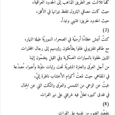
كلّما تلاشت عبر الطريق الذاهب إلى الحدود العراقيّة،
حيث كانت مصافي البترول تلفظ نيرانها في الأفق،
حيث الحدود طريق: تنتهي وتبدأ.
(2)
كنتُ أنبش عظامًا أرمنيّة في الصحراء السوريّة طيلة النهار،
مع طاقم تلفزيوني ظلوا يطأطئون رؤوسهم إلى رجال المخابرات
الذين لحقونا بالسيارات العسكرية وفي الليل ينضمّون إلينا
من أجل العرَق والعنزة المشويّة تحت رايات ملوّنة وأضواء مُصدّعة
في المقاهي حيث لمعتْ أكوام الأعشاب ناظرة إليّ.
غبتُ عن الوعي من الشمس والعرَق والنّكت التي عن الجِمال
في فندق كبير، تطلّ فيه غرفتي على نهر الفرات
(8)
يتفصّد الضوء من نفسه على الفرات