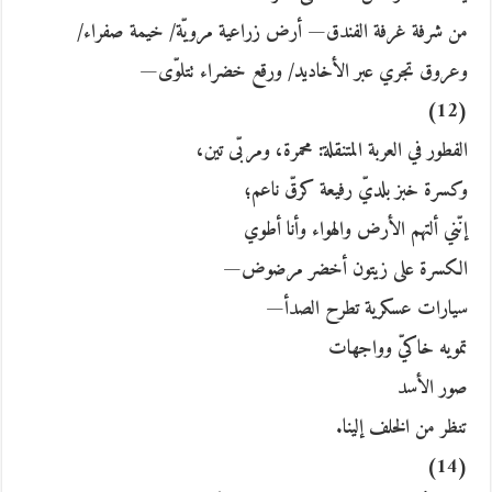
من شرفة غرفة الفندق— أرض زراعية مرويّة/ خيمة صفراء/
وعروق تجري عبر الأخاديد/ ورقع خضراء تتلوّى—
(12)
الفطور في العربة المتنقلة: محمرة، ومربّى تين،
وكسرة خبز بلديّ رفيعة كرقّ ناعم؛
إنّني ألتهم الأرض والهواء وأنا أطوي
الكسرة على زيتون أخضر مرضوض—
سيارات عسكرية تطرح الصدأ—
تمويه خاكيّ وواجهات
صور الأسد
تنظر من الخلف إلينا.
(14)