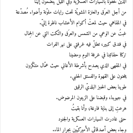
الذين لحقونا بالسيارات العسكرية وفي الليل ينضمّون إلينا
من أجل العرَق والعنزة المشويّة تحت رايات ملوّنة وأضواء مُصدّعة
في المقاهي حيث لمعتْ أكوام الأعشاب ناظرة إليّ.
غبتُ عن الوعي من الشمس والعرَق والنّكت التي عن الجِمال
في فندق كبير، تطلّ فيه غرفتي على نهر الفرات
تركنا حقائبنا في غرفة النوم ومضينا
في المقهى الذي يصدح بأشرطة الأغاني حيث عمّال متنكّرون
ينحنون على القهوة والفستق الحلبي.
طوينا بعض الخبز البلديّ الرقيق
في جيوبنا، وقبضنا على الزيتون المرضوض.
هرعتِ إلى بناية فارغة؛ وأنا بقيتُ
حتى غادرت السيارات العسكرية والجنود
وجاء بعض أصدقائي الأميركيّين بجرار الماء.