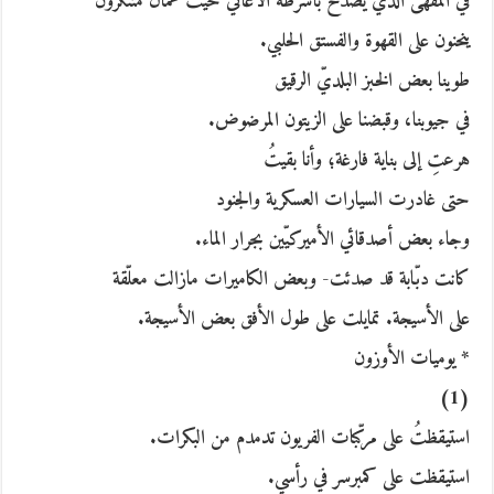
في المقهى الذي يصدح بأشرطة الأغاني حيث عمّال متنكّرون
ينحنون على القهوة والفستق الحلبي.
طوينا بعض الخبز البلديّ الرقيق
في جيوبنا، وقبضنا على الزيتون المرضوض.
هرعتِ إلى بناية فارغة؛ وأنا بقيتُ
حتى غادرت السيارات العسكرية والجنود
وجاء بعض أصدقائي الأميركيّين بجرار الماء.
كانت دبّابة قد صدئت- وبعض الكاميرات مازالت معلّقة
على الأسيجة. تمايلت على طول الأفق بعض الأسيجة.
* يوميات الأوزون
(1)
استيقظتُ على مركّبات الفريون تدمدم من البكرات.
استيقظت على كمبرسر في رأسي.