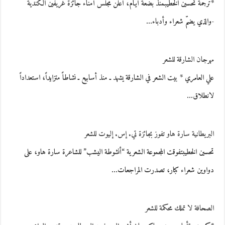
*ترجمة تحسين الخطيبمنذ بضعة أيّام، أعلن مجلس أمناء جائزة غريفين الكنديّة
-والذي يضمّ شعراء وأدباء…
مهرجان الشارقة للشعر
علي العامري * بيت الشعر في الشارقة يشهد ـ منذ أسابيع ـ نشاطاً متزايداً، استعداداً
لانطلاق…
البريطانية سارة هاو تفوز بجائزة تي. إس. إليوت للشعر
تحسين الخطيبتفوقت المجموعة الشعرية “أنشوطة اليشب” للشاعرة سارة هاو، على
دواوين شعراء كبار، تصدرت المراجعات…
الصحافة لا تملك محكمة للشعر