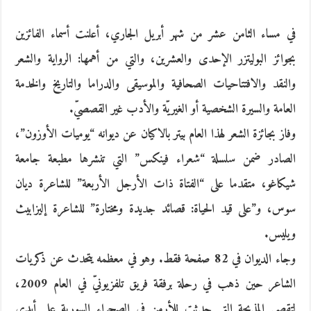
في مساء الثامن عشر من شهر أبريل الجاري، أعلنت أسماء الفائزين
بجوائز البوليتزر الإحدى والعشرين، والتي من أهمها: الرواية والشعر
والنقد والافتتاحيات الصحافية والموسيقى والدراما والتاريخ والخدمة
العامة والسيرة الشخصية أو الغيريّة والأدب غير القصصيّ.
وفاز بجائزة الشعر لهذا العام بيتر بالاكيان عن ديوانه “يوميات الأوزون”،
الصادر ضمن سلسلة “شعراء فينكس” التي تنشرها مطبعة جامعة
شيكاغو، متقدما على “الفتاة ذات الأرجل الأربعة” للشاعرة ديان
سوس، و”على قيد الحياة: قصائد جديدة ومختارة” للشاعرة إليزابيث
ويليس.
وجاء الديوان في 82 صفحة فقط. وهو في معظمه يتحدث عن ذكريات
الشاعر حين ذهب في رحلة برفقة فريق تلفزيونيّ في العام 2009،
لتقصي المذبحة التي حدثت للأرمن في الصحراء السورية على أيدي