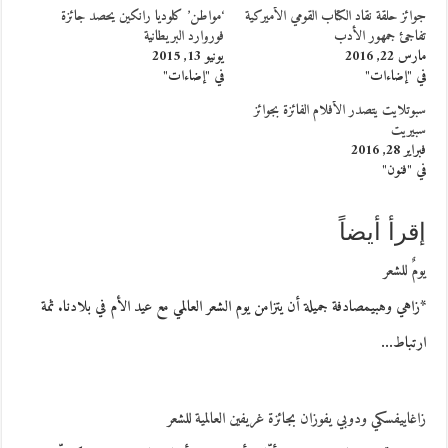
جوائز حلقة نقاد الكتاب القومي الأميركية
‘مواطن’ كلوديا رانكين يحصد جائزة
تفاجئ جمهور الأدب
فوروارد البريطانية
مارس 22, 2016
يونيو 13, 2015
في "إضاءات"
في "إضاءات"
سبوتلايت يتصدر الأفلام الفائزة بجوائز
سبيريت
فبراير 28, 2016
في "فنون"
إقرأ أيضاً
يومٌ للشعر
*زاهي وهبيمصادفة جميلة أن يتزامن يوم الشعر العالمي مع عيد الأم في بلادنا. ثمة
ارتباط…
زاغاييفسكي ودوبي يفوزان بجائزة غريفين العالمية للشعر