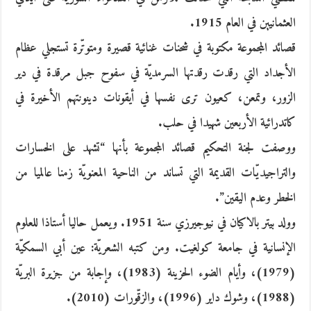
العثمانيين في العام 1915.
قصائد المجموعة مكتوبة في شحنات غنائية قصيرة ومتوتّرة تستجلي عظام
الأجداد التي رقدت رقدتها السرمديّة في سفوح جبل مرقدة في دير
الزور، وتمعن، كعيون ترى نفسها في أيقونات دينونتهم الأخيرة في
كاتدرائية الأربعين شهيدا في حلب.
ووصفت لجنة التحكيم قصائد المجموعة بأنها “تشهد على الخسارات
والتراجيديّات القديمة التي تساند من الناحية المعنويّة زمنا عالميا من
الخطر وعدم اليقين”.
وولد بيتر بالاكيان في نيوجيرزي سنة 1951. ويعمل حاليا أستاذا للعلوم
الإنسانية في جامعة كولغيت. ومن كتبه الشعريّة: عين أبي السمكيّة
(1979)، وأيام الضوء الحزينة (1983)، وإجابة من جزيرة البريّة
(1988)، وشوك داير (1996)، والزقّورات (2010).