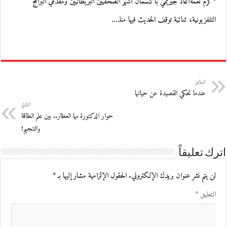
*كرم نعمةأعاد جيريمي باكسمان أشهر الصحفيين البريطانيين ومقدمي البرامج
التلفزيونية، ثنائية توقف الحديث فيها منذ…
السابق
عندما تحكي القصيدة عن حياتها
التالي
حوار الدكتورة مها العطار.. بين علم الطاقة
والتنجيم!
اترك تعليقاً
لن يتم نشر عنوان بريدك الإلكتروني.
الحقول الإلزامية مشار إليها بـ
*
التعليق
*