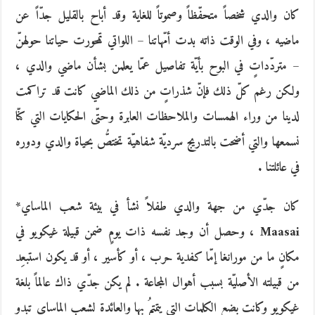
كان والدي شخصاً متحفّظاً وصموتاً للغاية وقد أباح بالقليل جدّاً عن
ماضيه ، وفي الوقت ذاته بدت أمّهاتنا – اللواتي تمحورت حياتنا حولهنّ
– متردّداتٍ في البوح بأيّة تفاصيل عمّا يعلمن بشأن ماضي والدي ،
ولكن رغم كلّ ذلك فإنّ شذراتٍ من ذلك الماضي كانت قد تراكمت
لدينا من وراء الهمسات والملاحظات العابرة وحتّى الحكايات التي كنّا
نسمعها والتي أضحت بالتدريج سرديّة شفاهيّة تختصُّ بحياة والدي ودوره
في عائلتنا .
كان جدّي من جهة والدي طفلاً نشأ في بيئة شعب الماساي*
Maasai ، وحصل أن وجد نفسه ذات يومٍ ضمن قبيلة غيكويو في
مكانٍ ما من مورانغا إمّا كفدية حرب ، أو كأسير ، أو قد يكون استبعِد
من قبيلته الأصليّة بسبب أهوال المجاعة . لم يكن جدّي ذاك عالماً بلغة
غيكويو وكانت بضع الكلمات التي يتمتمُ بها والعائدة لشعب الماساي تبدو