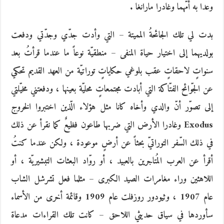
وعدا به أمّهما وغادرا مارانغا .
بدت لي تلك الجائحةُ المميتة – التي وأدت جدّي وجدّتي ودفعت
بولديهما إلى اختيار حياة المنفى – منطقيّة نوعاً ما عندما قرأتُ بعد
سنواتٍ لاحقاتٍ عقب بلوغي حكاياتٍ توراتيّة من العهد القديم تحكي
عن الجّوائح الفتّاكة التي أبادت مجتمعاتٍ محليّة بعينها ، ودفعتني مخيّلتي
إلى تصوّر أنّ والدي وأخاه كانا مثل هؤلاء الّذين اختبروا الخروج
Exodus وغادرا الأرض التي ضربها طاعون فظيعٌ كما نقرأ عن ذلك
في ذلك السّفر التوراتيّ بحثاً عن أرضٍ موعودة ، ولكن عندما كنتُ
أقرأ عن العرب المُتاجرين بالعبيد ، أو روّاد البعثات التبشيريّة ، أو
اللاهثين وراء مغامرات الصيد الكبرى – مثلما فعل تشرشل الشاب
عام 1907 ، وثيودور روزفلت عام 1909 وقائمة أخرى من الأسماء
سأوردها في سياق حديثي اللاحق – كانت تلك القراءات مدعاة