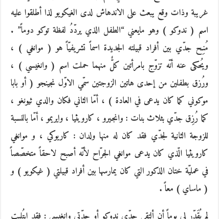
غريبة وذات وقع يبعث على الاندهاش لدى الغيكويو لذا أطلقوا عليه
اسم ( ندوكو ) وهو مايعني “الطفل الذي يردّدُ لفظة توكو دوماً” .
مُنِح جدّي بين أفراد قبيلته الجديدة اسماً تشريفيّاً هو ( موانغي ) ،
ويُحكى عنه أنّه تزوّج بامرأتين كلٌّ منهما حملت اسم ( وانغيسي ) ،
ورُزق بطفلين من إحدى هاتين الزوجتين سمّي الاوّل نجينجو ( أو بابا
موكوني كما كان يدعى في العادة ) ، أمّا الثاني فكان والدي ثيونغو ،
كما رُزِق جدّي بثلاث بنات : وانجيرو ، كارويثيا ، وايريمو ، أمّا بالنسبة
للزوجة الثانية لجدّي فقد كان له منها ولدان : كاريوكي ، و موانغي
كارويثيا الّذي كان يدعى موانغي الجرّاح لأنّه أصبح لاحقاً متخصّصاً
في عمليّة ختان الذكور التي كان يمارسها بين أفراد قبيلتي ( غيكويو ) و
( ماساي ) معاً .
لم يُقَدّر لي يوماً أن ألتقي جدّي ندوكو أو جدّتي وانغيسي : فقد ابتُلِيت