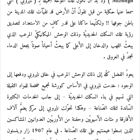
Mizungu ) ولا بدّ أن تكون تلك اللوحة الجميلة لِـ ( نايروبي ) التي
سمعا عنها حكاية من قبل تقولُ أنّ الأرض قد تقيّأت تلك المدينة من
باطن جوفها !! ولكنّهما ماكانا على قدر كافٍ من الاستعداد لتصديق
رؤية تلك السكك الحديديّة وذلك الوحش الميكانيكيّ المرعب الذي
يبعثُ اللهب والدخان إلى الأعلى كما يبعثُ أحياناً صوتاً يجعل الدماء
تجمدُ في العروق .
يعودُ الفضل كلّه إلى ذلك الوحش المرعب في خلق نايروبي ودفعها إلى
الوجود : خدمت نايروبي في الأساس كورشة تجميع ضخمة للمواد الثقيلة
التي تسهم في بناء السكك الحديديّة – إلى جانب الخدمات الكثيرة
السّاندة لتلك الصّناعة – وهكذا تحوّلت نايروبي إلى مركز يضمُّ آلاف
الأفارقة و مئات الآسيويّين وحفنة من الأوربيّين العدوانيين المشاكسين
الذين بسطوا هيمنتهم على تلك الصّناعة . في عام 1907 زار وينستون