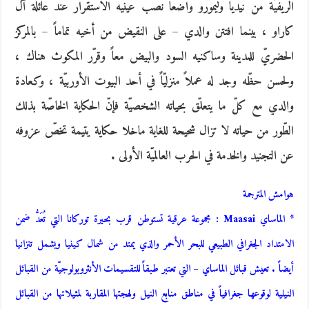
الريفيّة من نيديا وَليمورو واضعاً نصب عينيه الاستقرار عند عائلة آل
كاراو ، بينما افتتن والدي – على النقيض من أخيه تماماً – بالمركز
الحضريّ للمدينة وساكنيه السود والبيض معاً وقرّر المكوث هناك ،
ولحسن حظّه وجد له عملاً منزليّاً في أحد البيوت الأوربيّة ، وكعادة
والدي مع كلّ ما يتعلّق بحياته الشخصيّة فإنّ الحكاية الخاصّة بذلك
الطّور من حياته لا تزال شحيحة للغاية ماخلا حكاية يتيمة تخصّ عزوفه
عن التجنيد والخدمة في الحرب العالميّة الأولى .
هوامش المترجمة
* الماساي Maasai : مجموعة عرقية تستوطن قرب بحيرة توركانا التي تُعَدُّ ضمن
الامتداد الجغرافي الطبيعي للبحر الأحمر والذي يمتد من شمال كينيا ويشمل تنزانيا
أيضاً . تعيش قبائل الماساي – التي تعتبر طبقاً للتقسيمات الأنثروبولوجيّة من القبائل
النيلية لوقوعها جغرافياً في مناطق منابع النيل ولهجتها المقاربة لمثيلاتها من القبائل