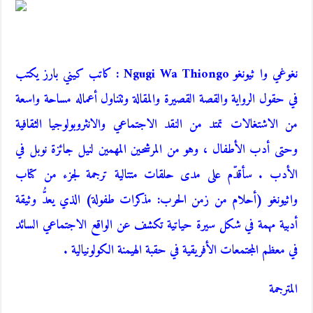
نغوغي وا ثيونغو Ngugi Wa Thiongo : كاتب كيني بارز يكتب
في حقول الرواية والقصة القصيرة والمقالة وتتناول أعماله مساحة واسعة
من الاشتغالات تمتد من النقد الاجتماعي والانثروبولوجيا الثقافية
وحتى أدب الأطفال ، وهو من المرشحين المهمين لنيل جائزة نوبل في
الأدب . سأقدّم على مدى حلقات متتالية ترجمة لجزء من كتاب
واثيونغو (أحلام من زمن الحرب: مذكرات طفولة) الذي يعدُّ وثيقة
أدبية مهمة في شكل سيرة حياتية تكشف عن الواقع الاجتماعي السائد
في معظم المجتمعات الأفريقية في حقبة الهيمنة الكولونيالية .
المترجمة