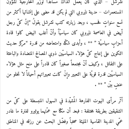
تشرشل – الذي كان يعمل آنذاك مساعداً لوزير الخارجيّة لشؤون
المستعمرات – مدينة نايروبي التي لم يكن قد مضى على إنشائها أكثر من
تسع سنواتٍ فحسب ، وبعد زيارته كتب تشرشل يقولُ “إنّ كلّ رجل
أبيض في العاصمة نايروبي كان سياسيّاً وأنّ أغلب البيض كانوا قادة
أحزابٍ سياسيّة ” ** ، وأبدى شكّه وامتعاضه من قدرة “مركز حديث
التكوين على إنتاج كلّ هؤلاء السياسيّين ذوي المصالح المتضادة والباعثة
على التقاتل ، وكيف أنّ مجتمعاً صغيراً كان قادراً على منح مثل هؤلاء
السياسيّين قدرة قويّة على التعبير وإنْ كانت تعبيراتهم أحياناً لا تخلو من
عنفٍ بيّن ” ** .
أثّر مرأى البيوت الفارهة المُشيّدة في السهول المنبسطة على كلّ من
الشقيقين بطريقة مختلفة : فبعد أن مكثا مع عمّتهما يوثيرو لفترة ما غادر
عمّي المدينة القاسية المليئة صخباً وفضّل البحث عن رزقه في المناطق