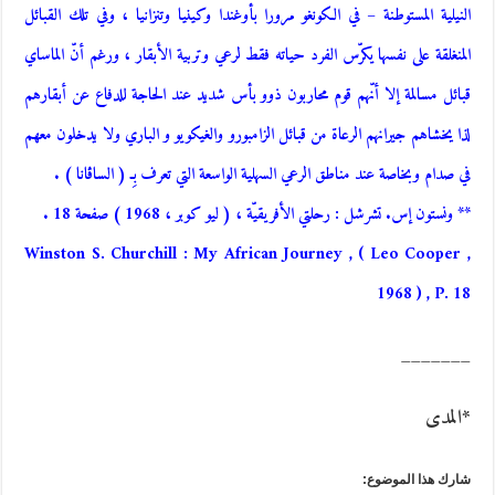
النيلية المستوطنة – في الكونغو مرورا بأوغندا وكينيا وتنزانيا ، وفي تلك القبائل
المنغلقة على نفسها يكرّس الفرد حياته فقط لرعي وتربية الأبقار ، ورغم أنّ الماساي
قبائل مسالمة إلا أنّهم قوم محاربون ذوو بأس شديد عند الحاجة للدفاع عن أبقارهم
لذا يخشاهم جيرانهم الرعاة من قبائل الزامبورو والغيكويو و الباري ولا يدخلون معهم
في صدام وبخاصة عند مناطق الرعي السهلية الواسعة التي تعرف بِـ ( الساڤانا ) .
** ونستون إس. تشرشل : رحلتي الأفريقيّة ، ( ليو كوبر ، 1968 ) صفحة 18 .
Winston S. Churchill : My African Journey , ( Leo Cooper ,
1968 ) , P. 18
_______
*المدى
شارك هذا الموضوع: