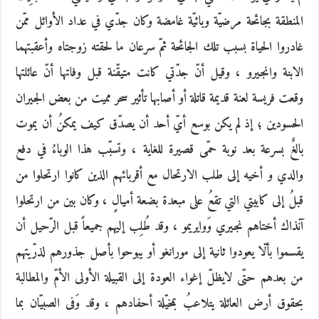
المنطقة بجائحة مرضيّة وبائيّة غامضة وكان جدّي في عداد الأوائل ممّن
غادروا الحياة بسبب تلك الجائحة ثمّ سرعان ما لحقته زوجتاه وأعقبتهما
الابنة وانجيرو ، وقيل أنّ جدّتي كانت متيقّنة قبل وفاتها أنّ عائلتها
وقعت فريسة لعنة قديمة قاتلة أو أصابها تأثير سحر مميت من بعض الجيران
الحسودين ؛ إذ لم يكن بوسع أيّ أحد أن يصدّق كيف يمكنُ أن يموت
بالغٌ بسرعة بعد نوبة حمّى قصيرة للغاية ، وتسبّب هذا الوباءُ في دفع
والدي و أخيه إلى طلب الارتحال مع أقربائهم الذين كانوا ارتحلوا من
قبلُ إلى كابيتي التي تقعُ على مبعدة بضعة أميالٍ ، وكان بين من ارتحلوا
آنذاك أختاهم نجيري وَوايريمو ، وقد طُلِب إليهم جميعاً قبل الرّحيل أن
يقسموا بألّا يعودوا ثانية إلى مورانغو أو يبوحوا بأصل جذورهم لذرّيتهم
من بعدهم حتّى لايظلّ إغواء العودة إلى القبيلة الأولى الأمّ والمطالبة
بحقوق أرض العائلة يتلاعبُ بمخيّلة أحفادهم ، وقد وَفى الصبيّان بما