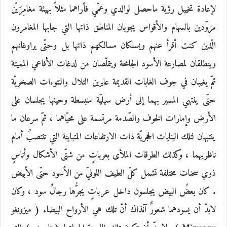
لإعادة تخييل رؤية ماحصل لوالدي وعمّي فأراهما مثلاً بهيئة مغامِرَيْن
مزوّدين بالسهام والأقواس يجوبان المناطق ذاتها التي جابها المغامرون
الّذين كنت أقرأ عنهم ويسلكان مسالكهم ذاتها بل وحتّى يراوغانهم
وينطلقان لمصارعة الأسود الجامحة ويتملّصان من لدغات الأفاعي المميتة
ثمّ يغيبان في جوف الغابات القديمة عابرين التلال والنتوءات الصخريّة
حتّى ينتهي المسير بهما إلى أرض سهليّة منبسطة وحينها يجلسان على
الأرض وإمارات الخوف والصّدمة مرتسمة على محيّاهما ، ثمّ سرعان ما
ينتبهان لتلك البنايات الحجريّة ذات الارتفاعات المتباينة التي تنتصبُ أمام
ناظريهما ، وكذلك الطرقات الملأى بعرباتٍ من شتّى الأشكال وأناسٍ
ذوي سحنات مختلفة تشمل كلّ الطيف اللونيّ من الأسود حتّى الأبيض
. كان بعضُ البيض يجلسون داخل عرباتٍ يجرُّها رجالٌ سود ، وكان
لابدّ أن يسودهما شعورٌ آنذاك أنّ تلك هي الأرواح البيضاء ( ميزونغو