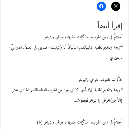
إقرأ أيضاً
أحلامٌ في زمن الحرب.. مذكّرات طفولة.. نغوغي واثيونغو
*ترجمة وتقديم لطفية الدليميالقسم الثانيكنّا أنا وكينيث - صديقي في الصفّ الدراسيّ -
بارعين في…
مذكّرات طفولة.. نغوغي واثيونغو
*ترجمة وتقديم لطفية الدليميأخي كاباي يعود من الحرب العظمىالقسم الحادي عشر
(الأخير)نغوغي وا ثيونغو Ngugi…
أحلامٌ في زمن الحرب.. مذكّرات طفولة.. نغوغي واثيونغو (6)