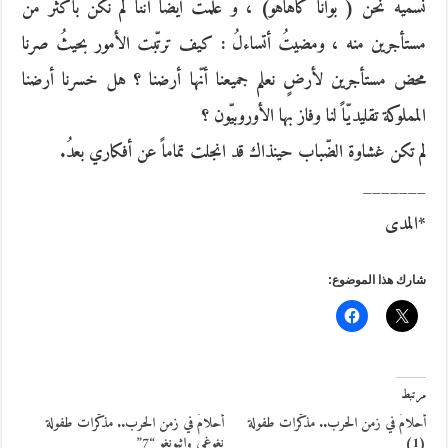
نسمّيه نحن ( بوانا كاهاهو) ، و علمتُ أيضاً أنّنا لم نكن بأكثر من
مستأجرين منه ، ومضيتُ أتساءلُ : كيف ترتّبت الأمور بحيثُ صرنا
محض مستأجرين لأرضٍ نعلم جميعنا أنّها أرضنا ؟ هل خسرنا أرضنا
المملوكة تقليديّاً لنا وفاز بها الأوروبيّون ؟
لم تكن غشاوة الضّباب حينذاك قد انجلت تماماً عن أفكاري بعدُ.
_______
*المدى
شارك هذا الموضوع:
مرتبط
أحلامٌ في زمن الحرب.. مذكّرات طفولة
أحلامٌ في زمن الحرب.. مذكّرات طفولة
(1)
نغوغي واثيونغو “7”