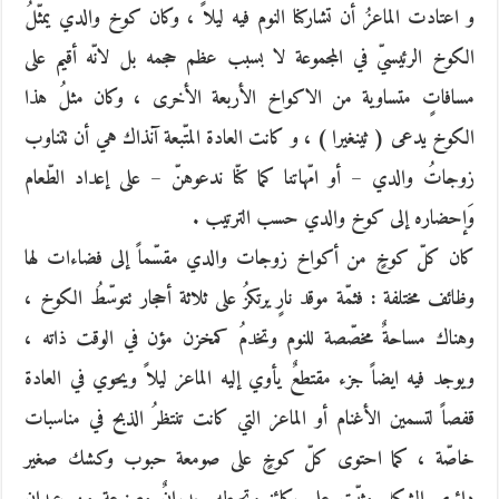
و اعتادت الماعزُ أن تشاركنا النوم فيه ليلاً ، وكان كوخ والدي يمثّلُ
الكوخ الرئيسيّ في المجموعة لا بسبب عظم حجمه بل لانّه أقيم على
مسافاتٍ متساوية من الاكواخ الأربعة الأخرى ، وكان مثلُ هذا
الكوخ يدعى ( ثينغيرا ) ، و كانت العادة المتّبعة آنذاك هي أن تتناوب
زوجاتُ والدي – أو امّهاتنا كما كنّا ندعوهنّ – على إعداد الطّعام
وَإحضاره إلى كوخ والدي حسب الترتيب .
كان كلّ كوخٍ من أكواخ زوجات والدي مقسّماً إلى فضاءات لها
وظائف مختلفة : فثمّة موقد نارٍ يرتكزُ على ثلاثة أحجار تتوسّطُ الكوخ ،
وهناك مساحةٌ مخصّصة للنوم وتخدمُ كمخزن مؤن في الوقت ذاته ،
ويوجد فيه ايضاً جزء مقتطعٌ يأوي إليه الماعز ليلاً ويحوي في العادة
قفصاً لتسمين الأغنام أو الماعز التي كانت تنتظرُ الذبح في مناسبات
خاصّة ، كما احتوى كلّ كوخٍ على صومعة حبوب وكشك صغير