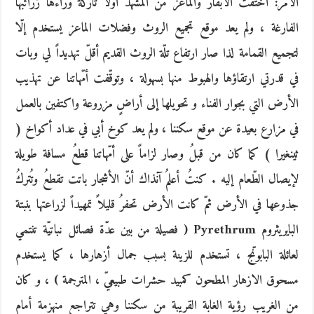
الأمر: اختفت الابقار والماعز من المشهد أوّلاً تاركة وراءها زرائبها
الفارغة ، ولم يعد موقع تجميع الروث وفضلات الماعز يستخدم إلّا
لتجميع القمامة لذا صار ارتفاع تلّة الروث القديم أقلّ تهديداً لي وبات
في قدرتي ارتقاؤها والهبوط منها بسهولة ، وتوقّفت أمّهاتنا عن تهذيب
الأرض التي بجوار الفناء و تحويلها إلى أراضٍ مزروعة واكتفين بالعمل
في مزارع بعيدة عن موقع سكننا ، ولم يعد كوخ أبي في عداد أكواخ (
ثينغيرا ) كما كان من قبلُ وصار لزاماً على أمّهاتنا قطعُ مسافة طويلة
لإيصال الطّعام إليه . كنتُ أعلمُ آنذاك أنّ الأشجار باتت تقطعُ وتُتركُ
جذوعها في الأرض ثمّ كانت الأرض تحفرُ قليلاً تمهيداً لزراعتها بنبتة
البايريثروم Pyrethrum ( فصيلة من بين عدّة فصائل نباتيّة تنتمي
لعائلة البابونّج ، تستخدم للزينة بسبب جمال أزهارها ، كما يستخدم
مسحوق الازهار المطحون كمبيد حشرات طبيعيّ ، المترجمة ) ، و كان
من الغريب رؤية الغابة القريبة من سكننا وهي تتراجع منهزمة أمام