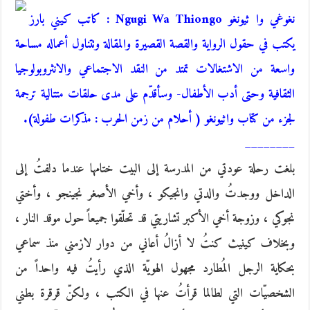
نغوغي وا ثيونغو Ngugi Wa Thiongo : كاتب كيني بارز
يكتب في حقول الرواية والقصة القصيرة والمقالة وتتناول أعماله مساحة
واسعة من الاشتغالات تمتد من النقد الاجتماعي والانثروبولوجيا
الثقافية وحتى أدب الأطفال- وسأقدّم على مدى حلقات متتالية ترجمة
لجزء من كتاب واثيونغو ( أحلام من زمن الحرب : مذكرات طفولة).
________
بلغت رحلة عودتي من المدرسة إلى البيت ختامها عندما دلفتُ إلى
الداخل ووجدتُ والدتي وانجيكو ، وأخي الأصغر نجينجو ، وأختي
نجوكي ، وزوجة أخي الأكبر تشاريتي قد تحلّقوا جميعاً حول موقد النار ،
وبخلاف كينيث كنتُ لا أزالُ أعاني من دوار لازمني منذ سماعي
بحكاية الرجل المُطارد مجهول الهويّة الذي رأيتُ فيه واحداً من
الشخصيّات التي لطالما قرأتُ عنها في الكتب ، ولكنّ قرقرة بطني