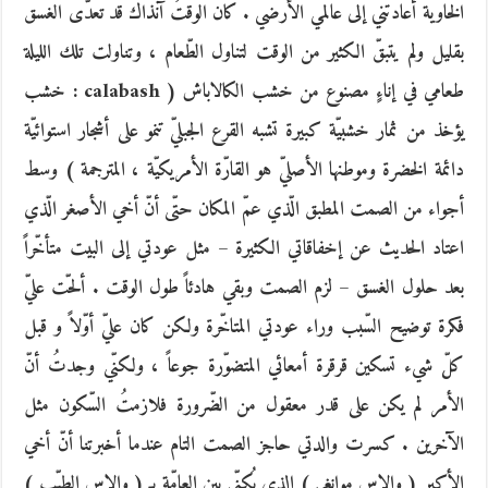
الخاوية أعادتني إلى عالمي الأرضي . كان الوقتُ آنذاك قد تعدّى الغسق
بقليل ولم يتبقّ الكثير من الوقت لتناول الطّعام ، وتناولت تلك الليلة
طعامي في إناءٍ مصنوع من خشب الكالاباش ( calabash : خشب
يؤخذ من ثمار خشبيّة كبيرة تشبه القرع الجبليّ تنمو على أشجار استوائيّة
دائمة الخضرة وموطنها الأصليّ هو القارّة الأمريكيّة ، المترجمة ) وسط
أجواء من الصمت المطبق الّذي عمّ المكان حتّى أنّ أخي الأصغر الّذي
اعتاد الحديث عن إخفاقاتي الكثيرة – مثل عودتي إلى البيت متأخّراً
بعد حلول الغسق – لزم الصمت وبقي هادئاً طول الوقت . ألحّت عليّ
فكرة توضيح السّبب وراء عودتي المتاخّرة ولكن كان عليّ أوّلاً و قبل
كلّ شيء تسكين قرقرة أمعائي المتضوّرة جوعاً ، ولكنّي وجدتُ أنّ
الأمر لم يكن على قدر معقول من الضّرورة فلازمتُ السّكون مثل
الآخرين . كسرت والدتي حاجز الصمت التام عندما أخبرتنا أنّ أخي
الأكبر ( والاس موانغي ) الذي يُكنّى بين العامّة بِـ ( والاس الطيّب )