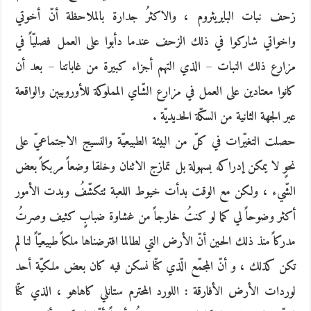
زحف نبات البايريثروم ، والاكثرُ جدارة بالملاحظة أنّ أخوتي
واخواتي شاركوا في ذلك الزحف عندما دأبوا على العمل فصليّاً في
مزارع ذلك النبات – الذي التهم أجزاء كبيرة من غاباتنا – بعد أن
كانوا معتادين على العمل في مزارع الشّاي المملوكة للأوروبيين والواقعة
عبر الجهة الثانية من السكّة الحديديّة .
حصلت التغيّرات في كلّ من البيئة الطبيعيّة والنسيج الاجتماعيّ على
نحوٍ لا يمكن إدراكه بسهولة بل تمازج الاثنان وخلقا وضعاً مربكاً بعض
الشّيء ، ولكن مع الوقت بدأت خيوط اللعبة تتكشّفُ وبدت الأمور
أكثر وضوحاً لي كما لو كنتُ خارجاً من غشاوة ضبابٍ كثيف وصرتُ
مدركاً منذ ذلك الحين أنّ الأرض التي لطالما افترضناها ملكاً طبيعيّاً لنا لم
تكن كذلك ، و أنّ المجمّع الّذي كنّا نسكن فيه كان بعض ملكيّة أحد
لوردات الأرض الأفارقة : اللورد المحترم ستانلي كاهاهو ، الذي كنّا