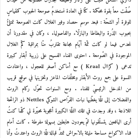
دائري الشكل مثبّت على ركائز وتحيطه جدرانٌ مصنوعة من عيدان
صُفّت معاً بقوة محكمة . كنّا في العادة نستخدمُ صومعة الحبوب كمقياسٍ
للوفرة أو الشحّة : فبعد موسم حصاد وفير الغلال كانت الصومعة تمتلئُ
بحبوب الذُرة والبطاطا والبازلّاء والفاصولياء ، وكان في مقدورنا أن
نحدس فيما لو كانت ثمّة أيّام مجاعة تقتربُ منّا بمراقبة كمّ الغلال
الموجودة في الصّومعة . احتوى الفناء الفسيح على زريبة أبقار كبيرة
تدعى ( كراال Kraal ) مع أماكن أصغر للعجول ، واعتادت
النسوة على جمع روث الأبقار ومخلّفات الماعز وتخزينها في موقعٍ قريب
من المدخل الرئيسيّ للفناء . ومع السنوات تحوّل ركام الروث
والفضلات إلى تلّة يغطّيها نبات القرّاص الشوكي Nettles ذو الرائحة
اللاذعة ، وقد وجدت في تلك التلّة الكبيرة أعجوبة محيّرة لي كلّما كنتُ
أرى اليافعين يتسلّقونها ثمّ يعودون هابطين بسهولة مفرطة . كانت أمام
فناء الاكواخ مساحة مليئة بالاحراش تمتدُّ قبالة تلّة الروث واعتدتُ وأنا