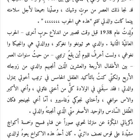
قد نجا ذلك العصر من موتٍ وشيك ، وصلّينا جميعنا لأجل سلامته
بينما كانت والدتي تتمتم “هذه هي الحرب ،،،،،،، ” .
وُلِدتُ عام 1938 قبل وقت قصير من اندلاع حربٍ أخرى – الحرب
العالميّة الثّانية . والدي هو ثيونغو وا نغوكو ، ووالدتي هي وانجيكا وا
نغوغي ، ولست أعرفُ لليوم أين يقعُ ترتيبي – من حيثُ سنوات العمر
– بين الأطفال الأربعة والعشرين الّذين أنجبهم والدي من زوجاته
الأربع ولكنّي كنتُ بالتأكيد الطفل الخامس في ترتيب أخوتي بمنزل
والدتي : فقد سبقَني في الولادة كلٌّ من أختي غاثوني ، وأخي الأكبر
والاس موانغي ، وأختاي نجوكي وَغاسيرو ، أمّا أخي نجينجو فكان
الطّفل السّادس والوحيد الأصغر منّي الّذي أنجبتهُ والدتي .
ذكرياتي المبكّرة عن منزلنا تحوي صوراً عن فناءٍ فسيح وخمسة أكواخٍ
مشيّدة على قوس نصف دائريّ . كان أحدُ هذه الاكواخ يعودُ لوالدي