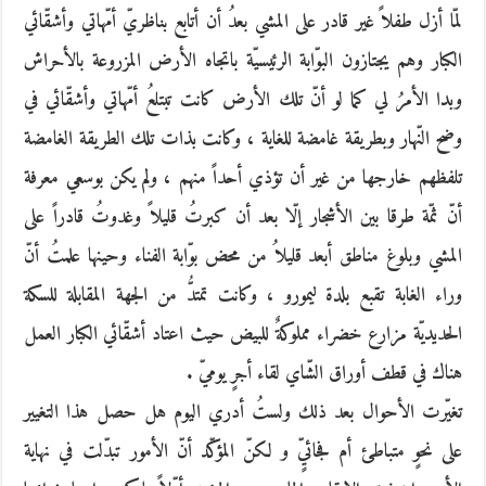
لمّا أزل طفلاً غير قادر على المشي بعدُ أن أتابع بناظريّ أمّهاتي وأشقّائي
الكبار وهم يجتازون البوّابة الرئيسيّة باتجاه الأرض المزروعة بالأحراش
وبدا الأمرُ لي كما لو أنّ تلك الأرض كانت تبتلعُ أمّهاتي وأشقّائي في
وضح النّهار وبطريقة غامضة للغاية ، وكانت بذات تلك الطريقة الغامضة
تلفظهم خارجها من غير أن تؤذي أحداً منهم ، ولم يكن بوسعي معرفة
أنّ ثمّة طرقا بين الأشجار إلّا بعد أن كبرتُ قليلاً وغدوتُ قادراً على
المشي وبلوغ مناطق أبعد قليلاُ من محض بوّابة الفناء وحينها علمتُ أنّ
وراء الغابة تقبع بلدة ليمورو ، وكانت تمتدُّ من الجهة المقابلة للسكة
الحديديّة مزارع خضراء مملوكةٌ للبيض حيث اعتاد أشقّائي الكبار العمل
هناك في قطف أوراق الشّاي لقاء أجرٍ يوميّ .
تغيّرت الأحوال بعد ذلك ولستُ أدري اليوم هل حصل هذا التغيير
على نحوٍ متباطئ أم فجائيٍّ و لكنّ المؤكّد أنّ الأمور تبدّلت في نهاية