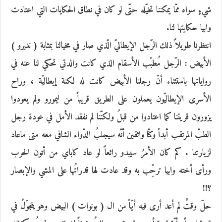
شيءٍ سواه ممّا يمكننا تخيّله حتّى لو كان في نطاق الحكايات التي اعتادت
وابيا حكايتها لنا.
انتظرنا طويلاً ذلك الرّجل الإيطاليّ الّذي صار في مخيالنا بمثابة ( نديرو )
الأبيض : الرّجل مُطبّب الأسقام الذي كانت والدتي تحكي لنا عنه في
رواياتها باستثناء أنّ رجلنا الأبيض كانت له لكنة إيطاليّة ، وراح
الأسرى الإيطاليّون يعملون على الطريق قريباً من ليمورو ولم يعودوا
يزورون قريتنا كما اعتادوا من قبلُ ولكنّنا لم نفقد الأمل في عودة رجل
الطبّ المرتقب أبداً وكنّا واثقين أنّه سيجلبُ الدّواء الشافي معه متى ماعاد
لزيارتنا . كم كان الأمرُ سيبدو رائعاً لو عاد كاباي من أتون الحرب
ورأى أخته وابيا ترحِّب به وقد عادت لها قدراتُها على المشي والإبصار
؟!!
حلّ وقتٌ لم أعد أرى فيه أيّاً من ال ( بونوات ) البيض وهو يتجوّلُ في