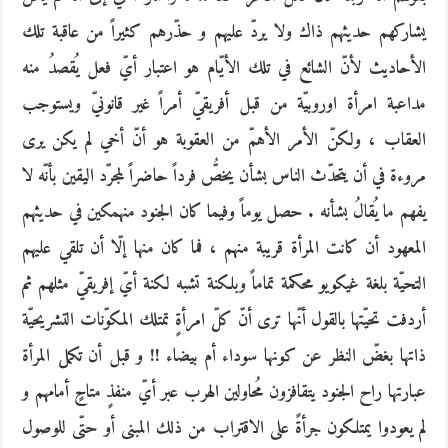
يشاركهم حديثهم ذاك ولا يردّ عليهم و حذّرهم كثيراً من عاقبة تلك
الأحاديث لأنّ الشائع في تلك الأيّام هو اعتبار أيّ فعل يُقصدُ منه
مداعبة امرأة اوروبيّة من قبل أفريقيّ أمراً غير قانونيّ ويستوجب
العقاب ، ولكنّ الأمر الأهمّ من العقوبة هو أنّ أخي لم يكن يرى
مروءة في أن يتحدّث الناس بشأن يخصُّ فرداً حاضراً لمجرّد اليقين بأنّه لا
يفهم ما يُقالُ بشأنه . حصل يوماً وفيما كان الجنود منهمكين في حديثهم
المعهود أن كانت المرأة قريبة منهم ، فما كان منها إلّا أن تلقي عليهم
التحيّة بلغة غيكويو محكمة تماماً وبلكنة تشبه لكنة أيّ إفريقيّ مثلهم ثم
أردفت تحيّتها بالقول أنّها ترى أنّ كلّ امرأةٍ تمتلك المكوّنات التشريحيّة
ذاتها بغضّ النظر عن كونها سوداء أم بيضاء !! و قبل أن تكمل المرأة
عبارتها راح الجنود يتقافزون مُحاولين الهرب عبر أيّ منفذٍ متاحٍ أمامهم و
لم يعودوا يمتلكون جرأةً على الاقتراب من ذلك المبنى أو حتّى للوصول