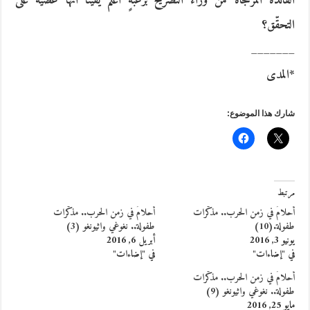
الفائدة المرتجاة من وراء التّصريح برغبةٍ أعلمُ يقيناً أنّها عصيّةٌ على
التحقّق؟
_______
*المدى
شارك هذا الموضوع:
مرتبط
أحلامٌ في زمن الحرب.. مذكّرات
أحلامٌ في زمن الحرب.. مذكّرات
طفولة.(10)
طفولة.. نغوغي واثيونغو (3)
يونيو 3, 2016
أبريل 6, 2016
في "إضاءات"
في "إضاءات"
أحلامٌ في زمن الحرب.. مذكّرات
طفولة.. نغوغي واثيونغو (9)
مايو 25, 2016