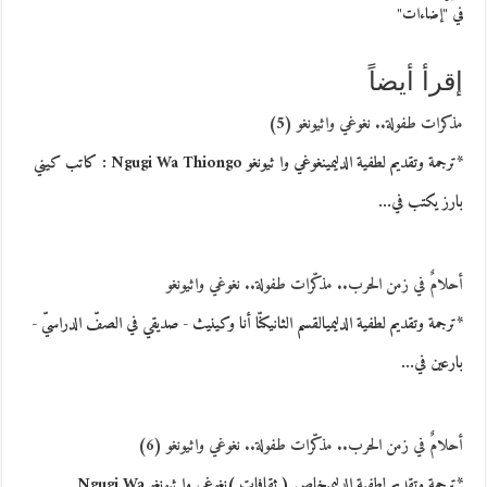
في "إضاءات"
إقرأ أيضاً
مذكرات طفولة.. نغوغي واثيونغو (5)
*ترجمة وتقديم لطفية الدليمينغوغي وا ثيونغو Ngugi Wa Thiongo : كاتب كيني
بارز يكتب في…
أحلامٌ في زمن الحرب.. مذكّرات طفولة.. نغوغي واثيونغو
*ترجمة وتقديم لطفية الدليميالقسم الثانيكنّا أنا وكينيث - صديقي في الصفّ الدراسيّ -
بارعين في…
أحلامٌ في زمن الحرب.. مذكّرات طفولة.. نغوغي واثيونغو (6)
*ترجمة وتقديم لطفية الدليميخاص ( ثقافات )نغوغي وا ثيونغو Ngugi Wa