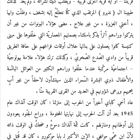
قريتنا – أو أيّة قرية أخرى قريبة – ويطلبُ شيئاً لشرائه ، ولم يعُد كذلك
طبيبنا ال ( نديرو ) المرتقب الذي كنّا نتطلّعُ إليه بشغف ، وظلّت وابيا
، أختي العزيزة ، من غير علاج . مضى هؤلاء البونوات من غير أن
يتركوا وراءهم أثراً يذكر باستثناء بصمتهم المعماريّة التي خلّفوها على مبنى
كنيسة كانوا يعملون على بنائها خلال أوقات فراغهم على حافة الطريق
قريباً من وادي الصّدع الصّخريّ ، وكذلك ترك هؤلاء علامة بيولوجيّة
– اجتماعيّة مركّبة عندما خلّفوا وراءهم الكثير من العوائل البائسة
والأطفال ذوي البشرة السّمراء الذين سينشأون لاحقاً من غير أبٍ
يحميهم ويرعى شؤونهم في العديد من القرى القريبة منّا .
عاد أخي كاباي أخيراً من الحرب إلى منزلنا : كان الوقت آنذاك عام
1945 بعد أن آلت الحرب إلى نهايتها المحتومة ، وراح الجّنود يعودون
إلى أوطانهم ومنازلهم . كانت ثمّة آنذاك دموعٌ و ضحكٌ في الوقت ذاته
لأنّ ابن عمّي موانغي ، الإبن الأكبر لِـ بابا موكورو ، كان قد قُتِل في