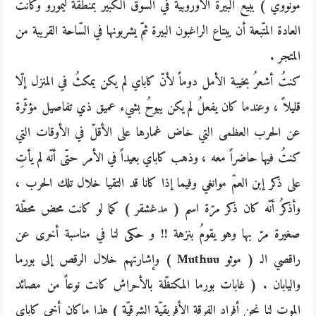
مونووي ) ببيع البيرة الأوروبيّة في السوق الكبير بمنطقة ليمورو وكانت
العادة المتّبعة أن يبتاع الراغبون البيرة ثمّ يشربونها في السّاحة القريبة من
المتجر .
كنتُ أشعرُ بخيبة الأمل دوماً لأنّ كاباي لم يكن يمكثُ في المنزل إلّا
قليلاً ، وعندما كان يفعلُ لم يكن يبوحُ بشيء عميق ذي تفاصيل مؤثّرة
عن الحرب العظمى التي خاض غمارها على الأقلّ في الأوقات التي
كنتُ فيها حاضراً معه ، وذهب كاباي بعيداً في الأمر حتّى أنّه لم يأتِ
على ذكر إبن العمّ موانغي وفيما إذا كانا قد التقيا خلال تلك الحرب ،
وأذكرُ أنّه كان ذكر مرّة اسم ( مدغشقر ) كما لو كانت محض محطّة
صغيرة مرّ بها وهو يقومُ بنزهة !! و حكى لنا في مناسبة أخرى عن
راقصي الـ ( موثو Muthuu ) وإشارتهم خلال الرقص إلى بورما
واليابان . ( غابات بورما المكتظّة بالأحراش كانت نوعاً من مصائد
الموت لنا نحن أفراد الفرقة الأفريقيّة الشرقيّة ) هذا ماكان أخي كاباي