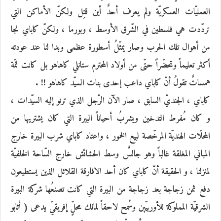
العمليّات العسكريّة ولم يعرف أحدٌ أين قتِل ولكنّ الأماكن التي
تردّدت هي فلسطين في الشّرق الأوسط ، وبورما ، ولكنّ كاباي نجا
من أهوال تلك الحرب وصار يمثّلُ أسطورة عظمى وبدا لنا عند عودته
أكثر تعليماً وتحضّراً حتّى من أولاد المحترم ستانلي كاهاهو بل كانت ثمّة
همساتٌ تقولُ أنّ كاباي داعب إحدى بنات السيّد كاهاهو !! .
كاباي ، الجنديّ السابق ، صار الآن الرّجل الذي ترنو إليه السيّدات ،
و كان مُفرط التدخين ويشربُ أحياناً البيرة التي كان يشتريها من
المحلّات الهنديّة المرخّصة لبيع الخمور ، واعتاد كاباي شرب البيرة خارج
المباني المغلقة غالباً وهو جالسٌ وسط الحشائش خارج السّاحة الخلفيّة
لمنزلنا ، و الحقيقة أنّ كاباي كان أحد الافارقة القلائل الذين يستطيعون
دفع ثمن زجاجة بعد زجاجة من البيرة التي كانت تصنعُها شركة البيرة
الشرقيّة المملوكة للأوربيّين وسُمح لاحقاً لمالك محلٍّ إفريقيّ يدعى ( أثابو