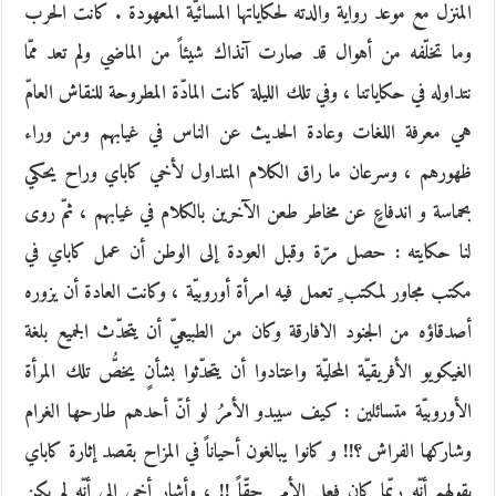
المنزل مع موعد رواية والدته لحكاياتها المسائيّة المعهودة . كانت الحرب
وما تخلّفه من أهوال قد صارت آنذاك شيئاً من الماضي ولم تعد ممّا
نتداوله في حكاياتنا ، وفي تلك الليلة كانت المادّة المطروحة للنقاش العامّ
هي معرفة اللغات وعادة الحديث عن الناس في غيابهم ومن وراء
ظهورهم ، وسرعان ما راق الكلام المتداول لأخي كاباي وراح يحكي
بحماسة و اندفاعٍ عن مخاطر طعن الآخرين بالكلام في غيابهم ، ثمّ روى
لنا حكايته : حصل مرّة وقبل العودة إلى الوطن أن عمل كاباي في
مكتب مجاور لمكتب ٍ تعمل فيه امرأة أوروبيّة ، وكانت العادة أن يزوره
أصدقاؤه من الجنود الافارقة وكان من الطبيعيّ أن يتحدّث الجميع بلغة
الغيكويو الأفريقيّة المحليّة واعتادوا أن يتحدّثوا بشأنٍ يخصُّ تلك المرأة
الأوروبيّة متسائلين : كيف سيبدو الأمرُ لو أنّ أحدهم طارحها الغرام
وشاركها الفراش ؟!! و كانوا يبالغون أحياناً في المزاح بقصد إثارة كاباي
بقولهم أنّه ربّما كان فعل الأمر حقّاً !! ، وأشار أخي إلى أنّه لم يكن