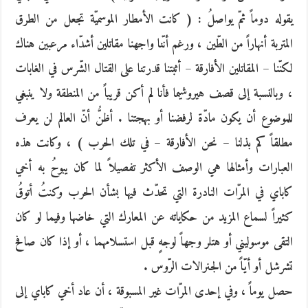
يقوله دوماً ثمّ يواصلُ : ( كانت الأمطار الموسميّة تجعل من الطرق
المتربة أنهاراً من الطّين ، ورغم أنّنا واجهنا مقاتلين أشدّاء مرعبين هناك
لكنّنا – المقاتلين الأفارقة – أثبتنا قدرتنا على القتال الشّرس في الغابات
، وبالنسبة إلى قصف هيروشيما فأنا لم أكن قريباً من المنطقة ولا ينبغي
للموضوع أن يكون مادّة لرفضنا أو بهجتنا . أظنُّ أنّ العالم لن يعرف
مطلقاً كم بذلنا – نحن الأفارقة – في تلك الحرب ) ، وكانت هذه
العبارات وأمثالها هي الوصف الأكثر تفصيلاً لما كان يبوحُ به أخي
كاباي في المرّات النادرة التي تحدّث فيها بشأن الحرب وكنتُ أتوقُ
كثيراً لسماع المزيد من حكاياته عن المعارك التي خاضها وفيما لو كان
التقى موسوليني أو هتلر وجهاً لوجهٍ قبل استسلامهما ، أو إذا كان صافح
تشرشل أو أيّاً من الجنرالات الرّوس .
حصل يوماً ، وفي إحدى المرّات غير المسبوقة ، أن عاد أخي كاباي إلى