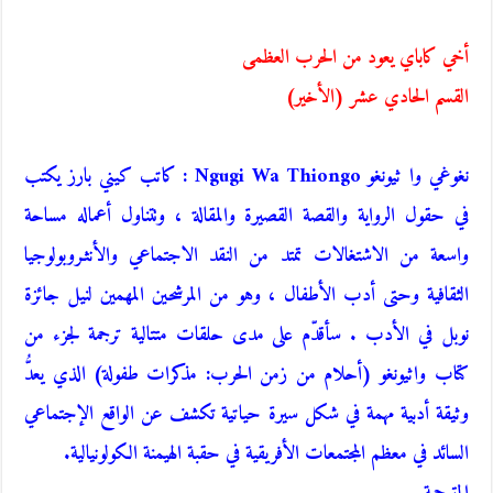
أخي كاباي يعود من الحرب العظمى
القسم الحادي عشر (الأخير)
نغوغي وا ثيونغو Ngugi Wa Thiongo : كاتب كيني بارز يكتب
في حقول الرواية والقصة القصيرة والمقالة ، وتتناول أعماله مساحة
واسعة من الاشتغالات تمتد من النقد الاجتماعي والأنثـروبولوجيا
الثقافية وحتى أدب الأطفال ، وهو من المرشحين المهمين لنيل جائزة
نوبل في الأدب . سأقدّم على مدى حلقات متتالية ترجمة لجزء من
كتاب واثيونغو (أحلام من زمن الحرب: مذكرات طفولة) الذي يعدُّ
وثيقة أدبية مهمة في شكل سيرة حياتية تكشف عن الواقع الإجتماعي
السائد في معظم المجتمعات الأفريقية في حقبة الهيمنة الكولونيالية.