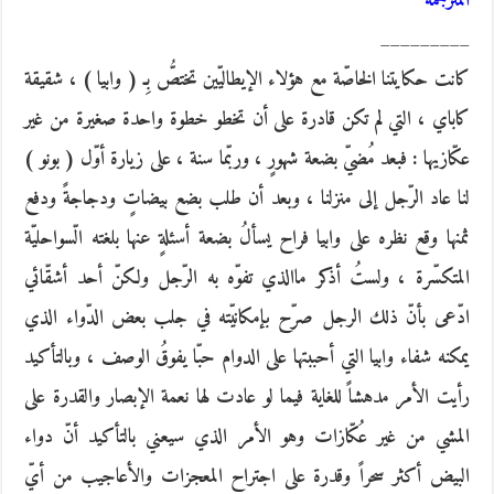
المترجمة
_________
كانت حكايتنا الخاصّة مع هؤلاء الإيطاليّين تختصُّ بِـ ( وابيا ) ، شقيقة
كاباي ، التي لم تكن قادرة على أن تخطو خطوة واحدة صغيرة من غير
عكّازيها : فبعد مُضيّ بضعة شهورٍ ، وربّما سنة ، على زيارة أوّل ( بونو )
لنا عاد الرّجل إلى منزلنا ، وبعد أن طلب بضع بيضاتٍ ودجاجةً ودفع
ثمنها وقع نظره على وابيا فراح يسألُ بضعة أسئلةٍ عنها بلغته الّسواحليّة
المتكسّرة ، ولستُ أذكر ماالذي تفوّه به الرّجل ولكنّ أحد أشقّائي
ادّعى بأنّ ذلك الرجل صرّح بإمكانيّته في جلب بعض الدّواء الذي
يمكنه شفاء وابيا التي أحببتها على الدوام حبّا يفوقُ الوصف ، وبالتأكيد
رأيت الأمر مدهشاً للغاية فيما لو عادت لها نعمة الإبصار والقدرة على
المشي من غير عُكّازات وهو الأمر الذي سيعني بالتأكيد أنّ دواء
البيض أكثر سحراً وقدرة على اجتراح المعجزات والأعاجيب من أيّ