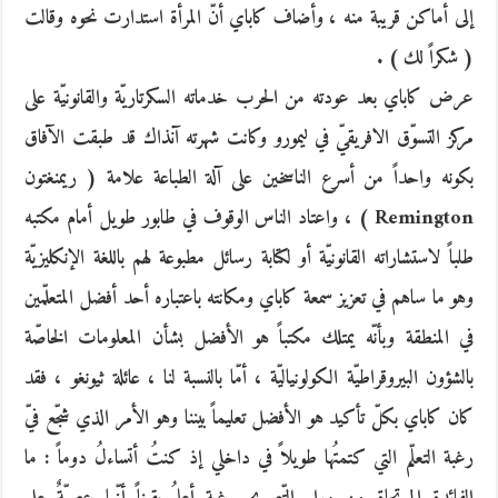
إلى أماكن قريبة منه ، وأضاف كاباي أنّ المرأة استدارت نحوه وقالت
( شكراً لك ) .
عرض كاباي بعد عودته من الحرب خدماته السكرتاريّة والقانونيّة على
مركز التسوّق الافريقيّ في ليمورو وكانت شهرته آنذاك قد طبقت الآفاق
بكونه واحداً من أسرع الناسخين على آلة الطباعة علامة ( ريمنغتون
Remington ) ، واعتاد الناس الوقوف في طابور طويل أمام مكتبه
طلباً لاستشاراته القانونيّة أو لكتابة رسائل مطبوعة لهم باللغة الإنكليزيّة
وهو ما ساهم في تعزيز سمعة كاباي ومكانته باعتباره أحد أفضل المتعلّمين
في المنطقة وبأنّه يمتلك مكتباً هو الأفضل بشأن المعلومات الخاصّة
بالشؤون البيروقراطيّة الكولونياليّة ، أمّا بالنسبة لنا ، عائلة ثيونغو ، فقد
كان كاباي بكلّ تأكيد هو الأفضل تعليماً بيننا وهو الأمر الذي شجّع فيّ
رغبة التعلّم التي كتمتُها طويلاً في داخلي إذ كنتُ أتساءلُ دوماً : ما