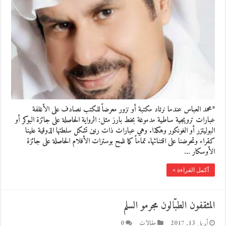
*محمد العباس عندما نرتاد مكتبة أو نزور معرضاً للكتب نصادف على الأغلفة
عبارات ترويجية ساطية مدموغة بخط بارز مثل: الرواية الحاصلة على جائزة البوكر أو
البوليتزر أو الغونكور وهكذا. وهي عبارات ذات رنين تشكل سلطتها الذوقية علينا
كقراء وتحرضنا على اقتنائها. تماماً كما نلمح بوسترات الأفلام الحاصلة على جائزة
الأوسكار …
أكمل القراءة »
المثقفون الطبّالون مجرمو السلم
أبريل 13, 2017
مقالات
0