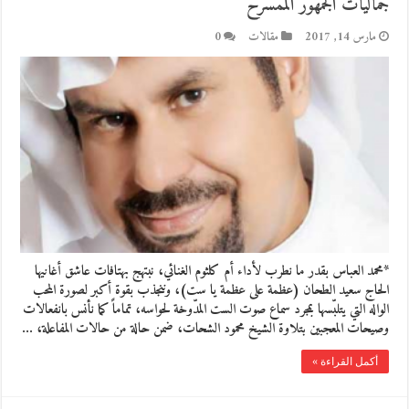
جماليات الجمهور الممسرح
مارس 14, 2017
مقالات
0
*محمد العباس بقدر ما نطرب لأداء أم كلثوم الغنائي، نبتهج بهتافات عاشق أغانيها
الحاج سعيد الطحان (عظمة على عظمة يا ست)، وننجذب بقوة أكبر لصورة المحب
الواله التي يتلبّسها بمجرد سماع صوت الست المدّوخة لحواسه، تماماً كما نأنس بانفعالات
وصيحات المعجبين بتلاوة الشيخ محمود الشحات، ضمن حالة من حالات المفاعلة، …
أكمل القراءة »