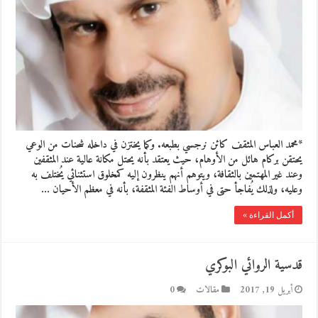
*محمد العباس المثقف كائن نرجسي بطبعه. وكما يختزن في داخله شحنات من الوعي
يحتقن بركام هائل من الأوهام، حيث يعتقد بأنه يحتل مكانة عالية عند المثقفين
وعند غير المهتمين بالثقافة، ويتوهم أنهم ينظرون إليه كمخلوق استثنائي يُختلف به
وعليه، ولذلك يُفاجأ حتى في أوساط الفئة المثقفة، بأنه في معظم الأحيان …
أكمل القراءة »
قدسية الروائي البوكري
أبريل 19, 2017
مقالات
0