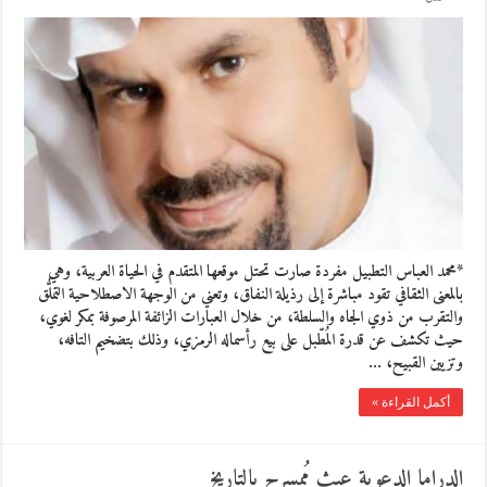
*محمد العباس التطبيل مفردة صارت تحتل موقعها المتقدم في الحياة العربية، وهي
بالمعنى الثقافي تقود مباشرة إلى رذيلة النفاق، وتعني من الوجهة الاصطلاحية التملُّق
والتقرب من ذوي الجاه والسلطة، من خلال العبارات الزائفة المرصوفة بمكر لغوي،
حيث تكشف عن قدرة المُطّبل على بيع رأسماله الرمزي، وذلك بتضخيم التافه،
وتزيين القبيح، …
أكمل القراءة »
الدراما الدعوية عبث مُمسرح بالتاريخ