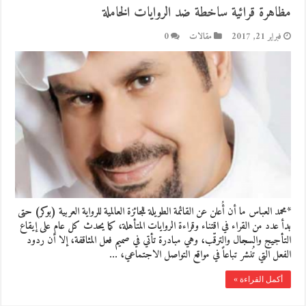
مظاهرة قرائية ساخطة ضد الروايات الخاملة
فبراير 21, 2017
مقالات
0
*محمد العباس ما أن أُعلن عن القائمة الطويلة للجائزة العالمية للرواية العربية (بوكر) حتى
بدأ عدد من القراء في اقتناء وقراءة الروايات المتأهلة، كما يحدث كل عام على إيقاع
التأجيج والسجال والترقّب، وهي مبادرة تأتي في صميم فعل المثاقفة، إلا أن ردود
الفعل التي تُنشر تباعاً في مواقع التواصل الاجتماعي، …
أكمل القراءة »