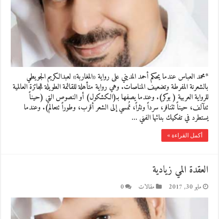
*محمد العباس عندما يحكم أحمد المديني على رواية «المغاربة» لعبدالكريم الجويطي
بالشعرنة المفرطة وتضعيف المناصات. وهي رواية متأهلة للقائمة الطويلة للجائزة العالمية
للرواية العربية ( بوكر). وعندما يصفها بـ(الكشكول) أو النصوص التي (حيناً
تتآلف، حيناً تتنافر، سرداً ونثراً، تُمسي إلى الشعر أقرب، وطوراً تتعالم). وعندما
يستطرد في تفكيك بنائها الفني …
أكمل القراءة »
العقدة المي زيادية
مايو 30, 2017
مقالات
0