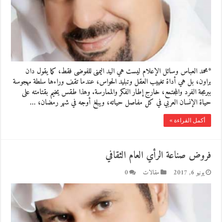
*محمد العباس وسائل الإعلام ليست هي اليد اليمنى للفوضى فقط، كما يقول دان
براون، بل هي أداة تغييب العقل وتبليد الحواس، عندما تقف وراءها سلطة مهجوسة
ببرمجة الفرد والمجتمع، خارج إطار الفكر والممارسة. وهذا طقس يخيم بقتامته على
حياة الإنسان العربي في كل مفاصل حياته، ويبلغ أوجه في شهر رمضان، …
أكمل القراءة »
فروض صناعة الرأي العام الثقافي
يونيو 6, 2017
مقالات
0