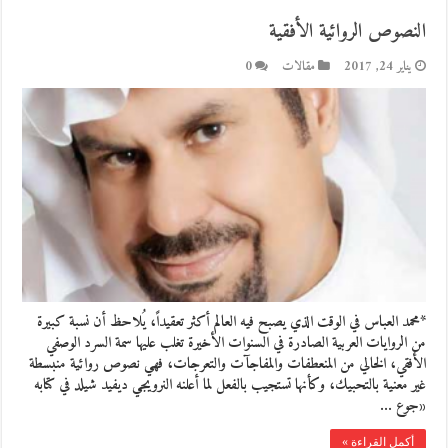
النصوص الروائية الأفقية
يناير 24, 2017
مقالات
0
*محمد العباس في الوقت الذي يصبح فيه العالم أكثر تعقيداً، يُلاحظ أن نسبة كبيرة
من الروايات العربية الصادرة في السنوات الأخيرة تغلب عليها سمة السرد الوصفي
الأفقي، الخالي من المنعطفات والمفاجآت والتعرجات، فهي نصوص روائية منبسطة
غير معنية بالتحبيك، وكأنها تستجيب بالفعل لما أعلنه النرويجي ديفيد شيلد في كتابه
«جوع …
أكمل القراءة »