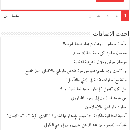
1
»
4
3
2
صفحة 1 من 4
احدث الاضافات
مأساة جساس… ومحاولة إيجاد نهضة للعرب!!!
جيسون سايلر: كل مهمة فنية لغز جديد
مهرجان جرش وسؤال الشرعية الثقافية
بودكاست لريما ملحم: نصوص حرّة تنشغل بالوطني والانساني دون ضجيج
وقفة مع”مدارات نقدية في التلقي والتأويل”
هل كان “يجهل ” إدوارد سعيد لغة الضاد .. ؟
من غوستاف لوبون إلى الجمهور الخوارزمي
معارك نزار قباني والإسلاميين
أمسية احتفائية بالكاتبة ريما ملحم وإصداراتها الجديدة “كاندي كرش” و “بودكاست”
تجليّات الصحراء بين عبد الرحمن منيف وبين إبراهيم الكوني