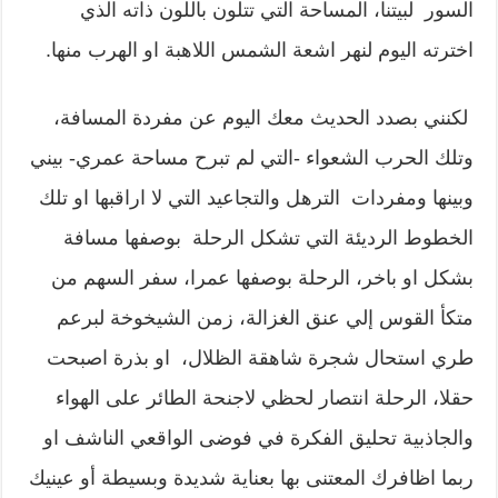
السور لبيتنا، المساحة التي تتلون باللون ذاته الذي
اخترته اليوم لنهر اشعة الشمس اللاهبة او الهرب منها.
لكنني بصدد الحديث معك اليوم عن مفردة المسافة،
وتلك الحرب الشعواء -التي لم تبرح مساحة عمري- بيني
وبينها ومفردات الترهل والتجاعيد التي لا اراقبها او تلك
الخطوط الرديئة التي تشكل الرحلة بوصفها مسافة
بشكل او باخر، الرحلة بوصفها عمرا، سفر السهم من
متكأ القوس إلي عنق الغزالة، زمن الشيخوخة لبرعم
طري استحال شجرة شاهقة الظلال، او بذرة اصبحت
حقلا، الرحلة انتصار لحظي لاجنحة الطائر على الهواء
والجاذبية تحليق الفكرة في فوضى الواقعي الناشف او
ربما اظافرك المعتنى بها بعناية شديدة وبسيطة أو عينيك