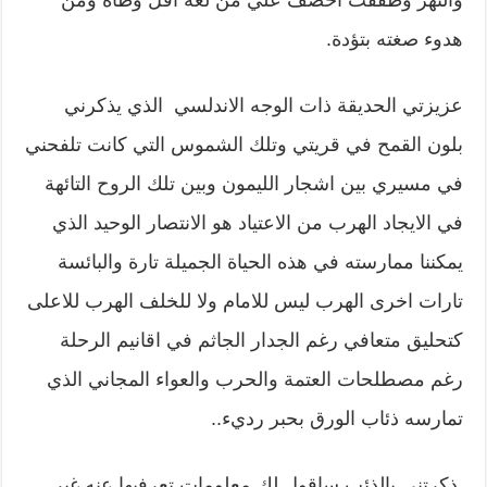
والنهر وطفقت اخصف علي من لغة اقل وطأة ومن
هدوء صغته بتؤدة.
عزيزتي الحديقة ذات الوجه الاندلسي الذي يذكرني
بلون القمح في قريتي وتلك الشموس التي كانت تلفحني
في مسيري بين اشجار الليمون وبين تلك الروح التائهة
في الايجاد الهرب من الاعتياد هو الانتصار الوحيد الذي
يمكننا ممارسته في هذه الحياة الجميلة تارة والبائسة
تارات اخرى الهرب ليس للامام ولا للخلف الهرب للاعلى
كتحليق متعافي رغم الجدار الجاثم في اقانيم الرحلة
رغم مصطلحات العتمة والحرب والعواء المجاني الذي
تمارسه ذئاب الورق بحبر رديء..
ذكرتني بالذئب ساقول لك معلومات تعرفيها عنه غير