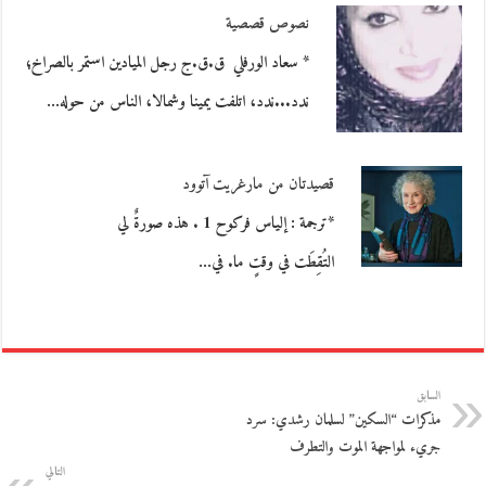
نصوص قصصية
* سعاد الورفلي ق.ق.ج رجل الميادين استمر بالصراخ؛
ندد...ندد، اتلفت يمينا وشمالا، الناس من حوله…
قصيدتان من مارغريت آتوود
*ترجمة : إلياس فركوح 1 . هذه صورةٌ لي
التُقِطَت في وقتٍ ما. في…
السابق
مذكرات “السكين” لسلمان رشدي: سرد
جريء لمواجهة الموت والتطرف
التالي