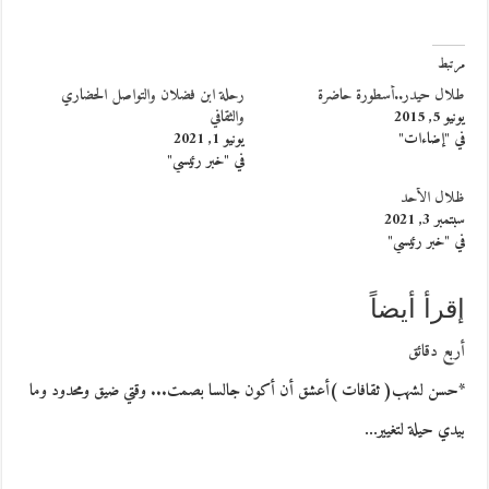
مرتبط
طلال حيدر..أسطورة حاضرة
رحلة ابن فضلان والتواصل الحضاري
يونيو 5, 2015
والثقافي
في "إضاءات"
يونيو 1, 2021
في "خبر رئيسي"
ظلال الأحد
سبتمبر 3, 2021
في "خبر رئيسي"
إقرأ أيضاً
أربع دقائق
*حسن لشهب( ثقافات )أعشق أن أكون جالسا بصمت... وقتي ضيق ومحدود وما
بيدي حيلة لتغيير…