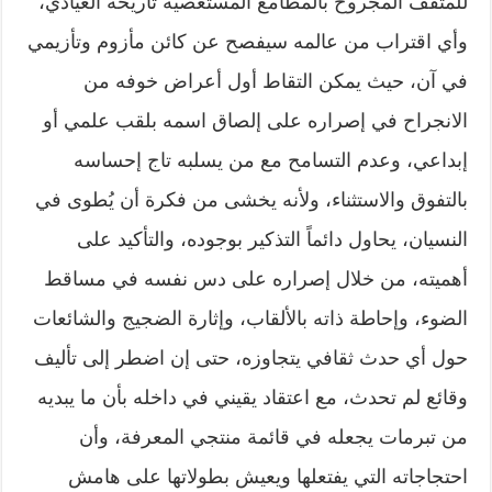
للمثقف المجروح بالمطامع المستعصية تاريخه العيادي،
وأي اقتراب من عالمه سيفصح عن كائن مأزوم وتأزيمي
في آن، حيث يمكن التقاط أول أعراض خوفه من
الانجراح في إصراره على إلصاق اسمه بلقب علمي أو
إبداعي، وعدم التسامح مع من يسلبه تاج إحساسه
بالتفوق والاستثناء، ولأنه يخشى من فكرة أن يُطوى في
النسيان، يحاول دائماً التذكير بوجوده، والتأكيد على
أهميته، من خلال إصراره على دس نفسه في مساقط
الضوء، وإحاطة ذاته بالألقاب، وإثارة الضجيج والشائعات
حول أي حدث ثقافي يتجاوزه، حتى إن اضطر إلى تأليف
وقائع لم تحدث، مع اعتقاد يقيني في داخله بأن ما يبديه
من تبرمات يجعله في قائمة منتجي المعرفة، وأن
احتجاجاته التي يفتعلها ويعيش بطولاتها على هامش