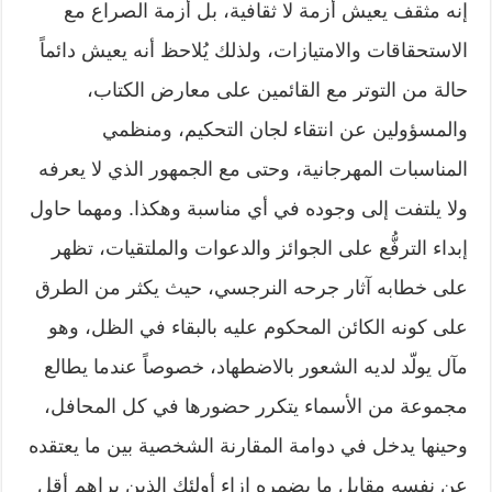
إنه مثقف يعيش أزمة لا ثقافية، بل أزمة الصراع مع
الاستحقاقات والامتيازات، ولذلك يُلاحظ أنه يعيش دائماً
حالة من التوتر مع القائمين على معارض الكتاب،
والمسؤولين عن انتقاء لجان التحكيم، ومنظمي
المناسبات المهرجانية، وحتى مع الجمهور الذي لا يعرفه
ولا يلتفت إلى وجوده في أي مناسبة وهكذا. ومهما حاول
إبداء الترفُّع على الجوائز والدعوات والملتقيات، تظهر
على خطابه آثار جرحه النرجسي، حيث يكثر من الطرق
على كونه الكائن المحكوم عليه بالبقاء في الظل، وهو
مآل يولّد لديه الشعور بالاضطهاد، خصوصاً عندما يطالع
مجموعة من الأسماء يتكرر حضورها في كل المحافل،
وحينها يدخل في دوامة المقارنة الشخصية بين ما يعتقده
عن نفسه مقابل ما يضمره إزاء أولئك الذين يراهم أقل