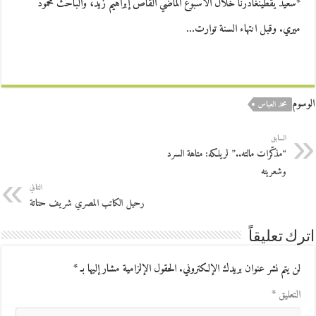
*سعيد يقطينغادرنا خلال الأسبوع الماضي القاص إبراهيم زيد، والباحث محمود
ميري. وقبل انتهاء السنة توارت…
الوسوم
محمد العباس
السابق
“مذكّرات مالته..” لريلكه: متاهة السرد
وشعريته
التالي
رحيل الكاتب المصري شريف حتاتة
اترك تعليقاً
لن يتم نشر عنوان بريدك الإلكتروني.
الحقول الإلزامية مشار إليها بـ
*
التعليق
*