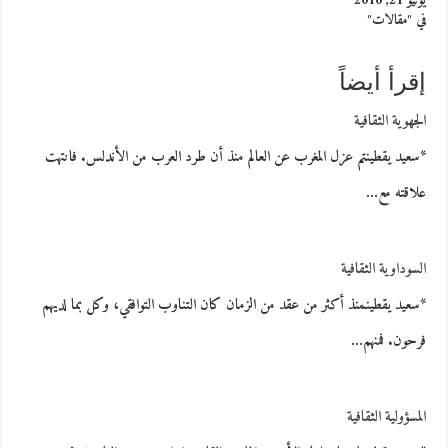
يونيو 21, 2016
في "مقالات"
إقرأ أيضاً
الجهوية الثقافية
*سعيد يقطينتم عزل المغرب عن العالم منذ أن طرد العرب من الأندلس. فانتهت
علاقته مع…
السوداوية الثقافية
*سعيد يقطينمنذ أكثر من عقد من الزمان كان التناوب التوافقي، وكل بما لديهم
فرحون. فمنهم…
المسؤولية الثقافية