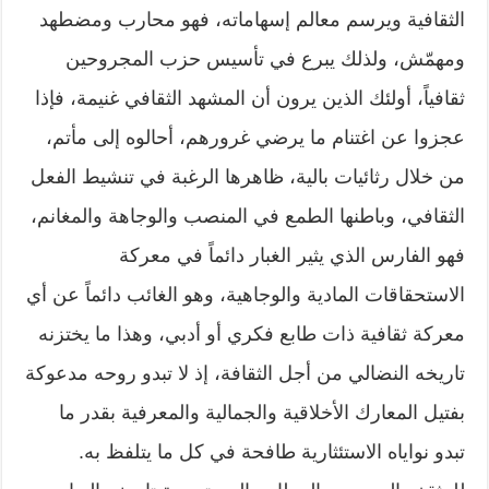
الثقافية ويرسم معالم إسهاماته، فهو محارب ومضطهد
ومهمّش، ولذلك يبرع في تأسيس حزب المجروحين
ثقافياً، أولئك الذين يرون أن المشهد الثقافي غنيمة، فإذا
عجزوا عن اغتنام ما يرضي غرورهم، أحالوه إلى مأتم،
من خلال رثائيات بالية، ظاهرها الرغبة في تنشيط الفعل
الثقافي، وباطنها الطمع في المنصب والوجاهة والمغانم،
فهو الفارس الذي يثير الغبار دائماً في معركة
الاستحقاقات المادية والوجاهية، وهو الغائب دائماً عن أي
معركة ثقافية ذات طابع فكري أو أدبي، وهذا ما يختزنه
تاريخه النضالي من أجل الثقافة، إذ لا تبدو روحه مدعوكة
بفتيل المعارك الأخلاقية والجمالية والمعرفية بقدر ما
تبدو نواياه الاستئثارية طافحة في كل ما يتلفظ به.