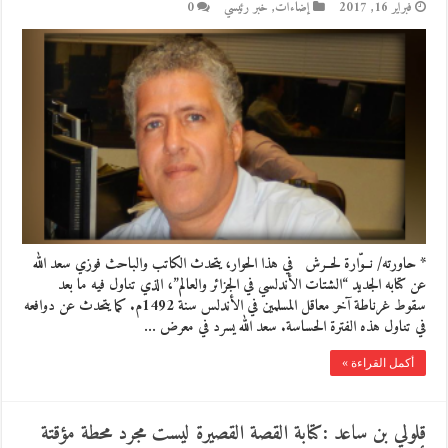
فبراير 16, 2017
إضاءات
,
خبر رئيسي
0
* حاورته/ نــوّارة لحــرش في هذا الحوار، يتحدث الكاتب والباحث فوزي سعد الله
عن كتابه الجديد “الشتات الأندلسي في الجزائر والعالم”، الذي تناول فيه ما بعد
سقوط غرناطة آخر معاقل المسلمين في الأندلس سنة 1492م. كما يتحدث عن دوافعه
في تناول هذه الفترة الحساسة. سعد الله يسرد في معرض …
أكمل القراءة »
قلولي بن ساعد :كتابة القصة القصيرة ليست مجرد محطة مؤقتة