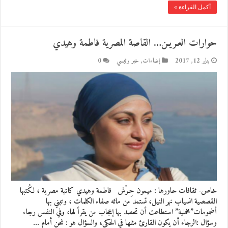
أكمل القراءة »
حوارات العـريـن… القاصة المصرية فاطمة وهيدي
يناير 12, 2017
إضاءات
,
خبر رئيسي
0
خاص- ثقافات حاورها : ميمون حِـرْش فاطمة وهيدي كاتبة مصرية ، لكُتبها
القصصية انسياب نهر النيل، تستمد من مائه صفاء الكلمات ، وتبني بها
أضمومات”مخملية” استطاعت أن تحصد بها إعجاب من يقرأ لها، وفي النفس رجاء
وسؤال :الرجاء أن يكون القارئ مثلها في الحكي، والسؤال هو : نحن أمام …