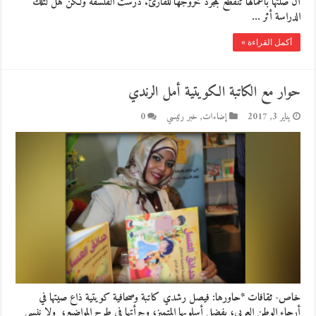
أن صلتها بأعمالها تنقطع بمجرد خروجها للقارئ. درست الفلسفة ولكن هل لتلك
الدراسة أثر …
أكمل القراءة »
حوار مع الكاتبة الكويتية أمل الرندي
يناير 3, 2017
إضاءات
,
خبر رئيسي
0
خاص- ثقافات *حاورها: فيصل رشدي كاتبة وصحافية كويتية ذاع صيتها في
أرجاء الوطن العربي، بفضل أسلوبها المتميز، وجرأتها في طرح المواضيع، ولا ننسى