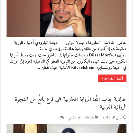
خاص- ثقافات *حاورها : ميمون حرش ماجدة البارودي أديبة ناظورية
،مقيمة بدولة ألمانيا، من عائلة ريفية محافظة، ولدت في مدينة
دوزلدوف/Düsseldorf، وعاشت طفولتها في الناظور حيث تربت وسط أسرتها
الكبيرة حتى نالت شهادة البكالوريا من الثانوية الفطواكي التأهيلية لتعود إلى غربتها
في مدينة روسلسايم/ Rüsselsheim الألمانية حيث تقطن …
أكمل القراءة »
خالدية جاب الله: الرواية المغاربية هي فرع يانعٌ من الشجرة
الروائية العربية
أبريل 8, 2017
إضاءات
,
خبر رئيسي
0