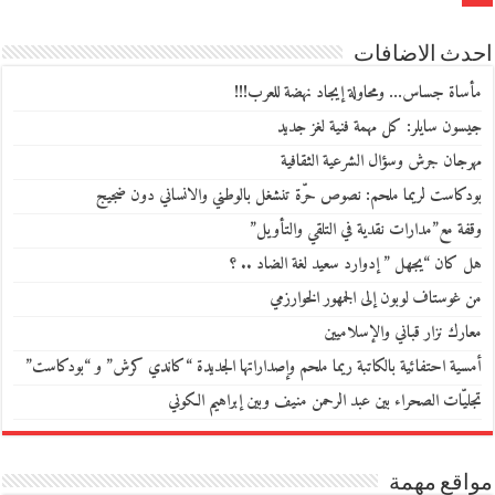
احدث الاضافات
مأساة جساس… ومحاولة إيجاد نهضة للعرب!!!
جيسون سايلر: كل مهمة فنية لغز جديد
مهرجان جرش وسؤال الشرعية الثقافية
بودكاست لريما ملحم: نصوص حرّة تنشغل بالوطني والانساني دون ضجيج
وقفة مع”مدارات نقدية في التلقي والتأويل”
هل كان “يجهل ” إدوارد سعيد لغة الضاد .. ؟
من غوستاف لوبون إلى الجمهور الخوارزمي
معارك نزار قباني والإسلاميين
أمسية احتفائية بالكاتبة ريما ملحم وإصداراتها الجديدة “كاندي كرش” و “بودكاست”
تجليّات الصحراء بين عبد الرحمن منيف وبين إبراهيم الكوني
مواقع مهمة