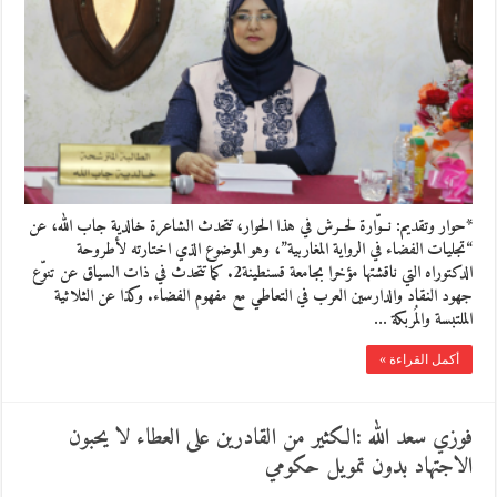
*حوار وتقديم: نــوّارة لحــرش في هذا الحوار، تتحدث الشاعرة خالدية جاب الله، عن
“تجليات الفضاء في الرواية المغاربية”، وهو الموضوع الذي اختارته لأطروحة
الدكتوراه التي ناقشتها مؤخرا بجامعة قسنطينة2. كما تتحدث في ذات السياق عن تنوّع
جهود النقاد والدارسين العرب في التعاطي مع مفهوم الفضاء. وكذا عن الثلاثية
الملتبسة والمُربكة …
أكمل القراءة »
فوزي سعد الله :الكثير من القادرين على العطاء لا يحبون
الاجتهاد بدون تمويل حكومي