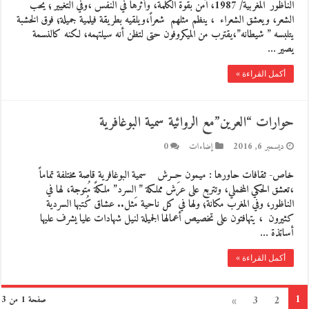
الناظور المغربية/ 1987، آمن بقوة الكلمة، وأثرها في النفس ،وفي التغيير ؛ يحب
الشعر، ويعشق الشعراء ، ينظم مثلهم شعراً،ويلقيه بطريقة فيلمية جميلة؛ فوق الخشبة
يتلبسه ” شيطانه”،يقترب من الميكروفون حتى لتظن أنه سيلتهمه، لكنه كالنسمة
يصير …
أكمل القراءة »
حوارات “العرين”مع الروائية سمية البوغافرية
ديسمبر 6, 2016
إضاءات
0
خاص- ثقافات حاورها : ميمون حِــرش سمية البوغافرية قاصة مختلفة تماماً
،تعشق الحكي المخملي، وتتربع على عرش مملكة ” السرد” ملكةً مُتوجة، لها في
الناظور، وفي المغرب مكانة؛ ولها في كل ناحية مَثل.. عشاق كُتبها السردية
كثيرون ، يتهافتون على تخصيص أعمالها الجميلة لنيل شهادات عليا يشرف عليها
أساتذة …
أكمل القراءة »
1
»
3
2
صفحة 1 من 3