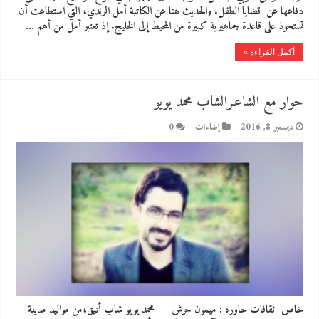
دفاعها عن قضايا الطفل. والحديث هنا عن الكاتبة أمل الرندي، التي استطاعت أن
تستحوذ على قاعدة جماهيرية كبيرة من المحيط إلى الخليج. إذ تعتبر أمل من أهم …
أكمل القراءة »
حوار مع الشاعـرالشاب محمد يويو
ديسمبر 8, 2016
إضاءات
0
خاص- ثقافات حاوره : ميمون حرش محمد يويو شاب أنيق،من مواليد مدينة