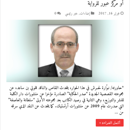
أو مركز عبور للرواية
فبراير 16, 2017
إضاءات
,
خبر رئيسي
0
*حاورته/ نـوّارة لحــرش في هذا الحوار، يتحدث القاص والناقد قلولي بن ساعد، عن
مجموعته القصصية الجديدة “صدر الحكاية” الصادرة مؤخرا عن منشورات دار الكلمة
للنشر والتوزيع، وهي الثانية في رصيد الكاتب بعد مجموعته الأولى “سلطانة والعاصفة”
التي صدرت عام 2009 عن منشورات أرتستيك. كما يتحدث عن النقد الذي سرقه
من …
أكمل القراءة »