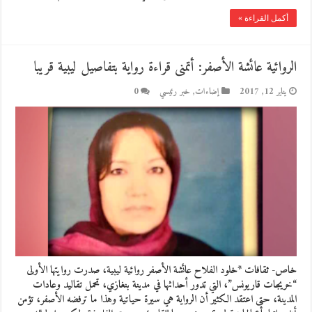
أكمل القراءة »
الروائية عائشة الأصفر: أتمنى قراءة رواية بتفاصيل ليبية قريبا
يناير 12, 2017
إضاءات
,
خبر رئيسي
0
خاص- ثقافات *خلود الفلاح عائشة الأصفر روائية ليبية، صدرت روايتها الأولى
“خريجات قاريونس”، التي تدور أحداثها في مدينة بنغازي، تحمل تقاليد وعادات
المدينة، حتى اعتقد الكثير أن الرواية هي سيرة حياتية وهذا ما ترفضه الأصفر، تؤمن