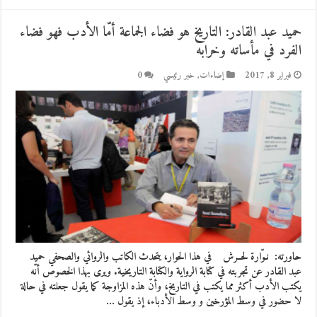
حميد عبد القادر: التاريخ هو فضاء الجماعة أمّا الأدب فهو فضاء
الفرد في مأساته وخرابه
فبراير 8, 2017
إضاءات
,
خبر رئيسي
0
حاورته: نـوّارة لحــرش في هذا الحوار، يتحدث الكاتب والروائي والصحفي حميد
عبد القادر عن تجربته في كتابة الرواية والكتابة التاريخية. ويرى بهذا الخصوص أنّه
يكتب الأدب أكثر مما يكتب في التاريخ، وأنّ هذه المزاوجة كما يقول جعلته في حالة
لا حضور في وسط المؤرخين و وسط الأدباء، إذ يقول …