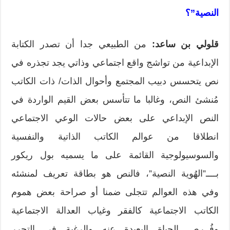
النصية”؟
قلولي بن ساعد:
من الطبيعي جدا أن تصدر الكتابة
الإبداعية من تواشج واقع اجتماعي وذاتي يجد تجذره في
نص يتحسس دبيب المجتمع وأحوال الذات/ ذات الكاتب
مُنشئ النص، وغالبا ما تتأسس بعض القيم الواردة في
النص الإبداعي على بعض حالات الوعي الاجتماعي
انطلاقا من عوالم الكاتب الذاتية والنفسية
والسوسيولوجية القائمة على ما يسميه بول ريكور
بــــ”الهُوية النصية”، فالنص هو بطاقة تعريف لمنشئه
وفي هذه العوالم تتجلى ضمنا أو صراحة بعض هموم
الكاتب الاجتماعية كالفقر وغياب العدالة الاجتماعية
وفُــرص الحياة البعيدة عنه والرغبة في التحرر