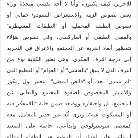
للآخرين كيف يكتبون، وأنا لا أجد نفسي منجذبا وراء
بعض نصوص الزينة والاستعراض البسودو/ جمالي أو
نصوص الطبقة المخملية أو “الطبقات المسيطرة”
بالمعنى الطبقي أو الماركسي، وفي نصوص هؤلاء
تتمظهر أبعاد الغربة عن المجتمع والإغراق في التجريد
إلى درجة الترف الفكري، وهي تعتبر الكتابة نوع من
الترف الذي لا يليق “بالغاشي” أو “العوام” أو القطيع الذي
“لم يتمدن” بعد، أو “فائض المعنى” بتعبير بول ريكور
والامتياز المخصوص لصفوة المجتمع والتعالي عن
المجتمع، بل واحتقاره ووضعه ضمن خانة “اللامفكر فيه
أو المسكوت عنه”، وترى أنّه غير جدير بالتعامل معه
كمعطى سوسيولوجي وإبداعي، خاصة على الصعيد
الروائي على اعتبار أن الرواية هي الطفلة المدللة