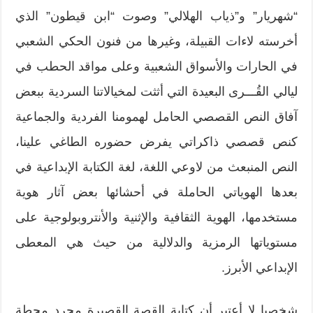
“شهريار” و”ذياب الهلالي” وصوت “ابن قيطون” الذي
أخرسته لاءات القبيلة، وغيرها من فنون الحكي الشعبي
في الحارات والأسواق الشعبية وعلى مواقد الحطب في
ليالي القُـــرى البعيدة التي أثثت لمخيالاتنا السردية ببعض
آفاق النص القصصي الحامل لهمومنا الفردية والجماعية
كنص قصصي ذاكراتي يفرض حضوره الطاغي علينا،
النص المنبعث من لاوعي اللغة، لغة الكتابة الإبداعية في
بعدها الهوياتي الحاملة في أحشائها بعض آثار هوية
مستخدمها، الهوية الثقافية والإثنية والأنتروبولوجية على
مستوياتها الرمزية والدلالية من حيث هي المعطى
الإبداعي الأبرز.
شخصيا لا أعتبر أن كتابة القصة القصيرة مجرد محطة