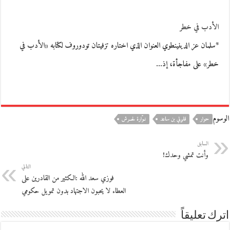
الأدب في خطر
*سلمان عز الدينينطوي العنوان الذي اختاره تزفيتان تودوروف لكتابه «الأدب في
خطر» على مفاجأة، إذ…
الوسوم
حوار
قلولي بن ساعد
نـوّارة لحــرش
السابق
وأنت تمشي وحدك!
التالي
فوزي سعد الله :الكثير من القادرين على
العطاء لا يحبون الاجتهاد بدون تمويل حكومي
اترك تعليقاً