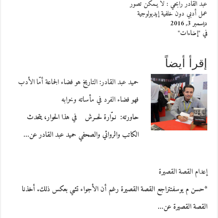
عبد القادر رابحي : لا يـمكن تصور
عمل أدبي دون خلفية إيديولوجية
ديسمبر 3, 2016
في "إضاءات"
إقرأ أيضاً
حميد عبد القادر: التاريخ هو فضاء الجماعة أمّا الأدب
فهو فضاء الفرد في مأساته وخرابه
حاورته: نـوّارة لحــرش في هذا الحوار، يتحدث
الكاتب والروائي والصحفي حميد عبد القادر عن…
إعدام القصة القصيرة
*حسن م يوسفتتراجع القصة القصيرة رغم أن الأجواء تشي بعكس ذلك. أخذنا
القصة القصيرة عن…