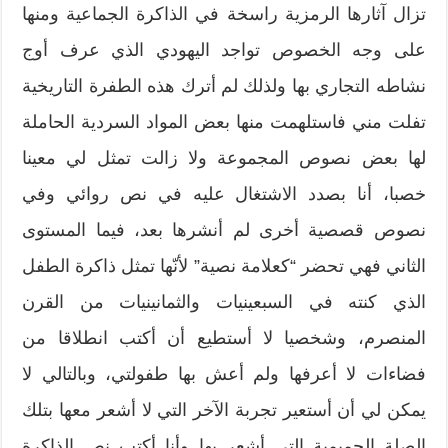
تزال آثارها الرمزية راسخة في الذاكرة الجماعية ومنها
على وجه الخصوص تواجد اليهودي الذي عرف أوج
نشاطه التجاري بها ولذلك لم أترك هذه الطفرة التاريخية
تفلت مني فاستلهمت منها بعض المواد السردية الحاملة
لها بعض نصوص المجموعة ولا زالت تمثل لي معينا
خصبا، أنا بصدد الاشتغال عليه في نص روائي وفي
نصوص قصصية أخرى لم أنشرها بعد، فيما المستوى
الثاني فهي تحضر “كعلامة نصية” لأنّها تمثل ذاكرة الطفل
الذي كنته في السبعينيات والثمانينيات من القرن
المنصرم، وشخصيا لا أستطيع أن أكتب انطلاقا من
فضاءات لا أعرفها ولم أعش بها طفولتي، وبالتالي لا
يمكن لي أن أستعير تجربة الآخر التي لا أشعر معها بتلك
الصلة الحميمية التي أشعر بها وأنا أكتب نص الذاكرة