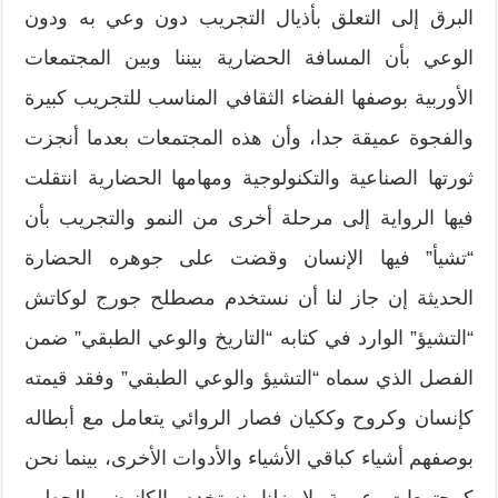
البرق إلى التعلق بأذيال التجريب دون وعي به ودون
الوعي بأن المسافة الحضارية بيننا وبين المجتمعات
الأوربية بوصفها الفضاء الثقافي المناسب للتجريب كبيرة
والفجوة عميقة جدا، وأن هذه المجتمعات بعدما أنجزت
ثورتها الصناعية والتكنولوجية ومهامها الحضارية انتقلت
فيها الرواية إلى مرحلة أخرى من النمو والتجريب بأن
“تشيأ” فيها الإنسان وقضت على جوهره الحضارة
الحديثة إن جاز لنا أن نستخدم مصطلح جورج لوكاتش
“التشيؤ” الوارد في كتابه “التاريخ والوعي الطبقي” ضمن
الفصل الذي سماه “التشيؤ والوعي الطبقي” وفقد قيمته
كإنسان وكروح وككيان فصار الروائي يتعامل مع أبطاله
بوصفهم أشياء كباقي الأشياء والأدوات الأخرى، بينما نحن
كمجتمعات عربية لا زلنا نستخدم الكانون والحطب