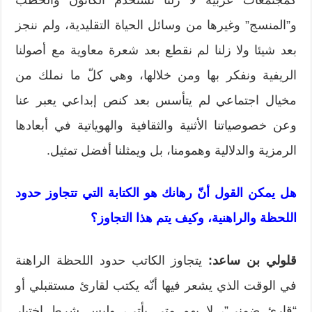
و”المنسج” وغيرها من وسائل الحياة التقليدية، ولم ننجز
بعد شيئا ولا زلنا لم نقطع بعد شعرة معاوية مع أصولنا
الريفية ونفكر بها ومن خلالها، وهي كلّ ما نملك من
مخيال اجتماعي لم يتأسس بعد كنص إبداعي يعبر عنا
وعن خصوصياتنا الأثنية والثقافية والهوياتية في أبعادها
الرمزية والدلالية وهمومنا، بل ويمثلنا أفضل تمثيل.
هل يمكن القول أنّ رهانك هو الكتابة التي تتجاوز حدود
اللحظة والراهنية، وكيف يتم هذا التجاوز؟
قلولي بن ساعد:
يتجاوز الكاتب حدود اللحظة الراهنة
في الوقت الذي يشعر فيها أنّه يكتب لقارئ مستقبلي أو
“قارئ ضمني”، لا يهم متى يأتي، وليس شرط اختيار