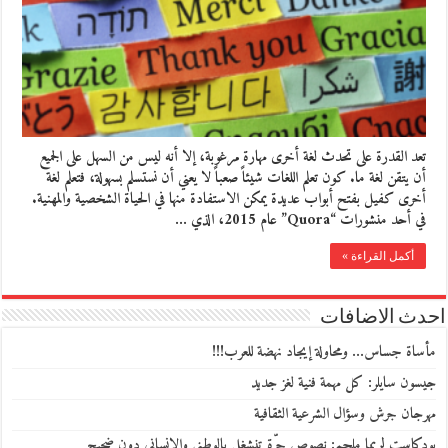
تعد القدرة على تحدث لغة أخرى مهارة مرغوبة، إلا أنه ليس من السهل على الجميع
أن يتقن لغة ما. كون تعلم اللغات شيئاً صعباً لا يعني أن نستسلم بسهولة، فتعلم لغة
أخرى كفيل بفتح أبواب عديدة يمكن الاستفادة منها في الحياة الشخصية والمهنية.
في أحد منشورات “Quora” عام 2015، الذي …
أكمل القراءة »
احدث الاضافات
مأساة جساس… ومحاولة إيجاد نهضة للعرب!!!
جيسون سايلر: كل مهمة فنية لغز جديد
مهرجان جرش وسؤال الشرعية الثقافية
بودكاست لريما ملحم: نصوص حرّة تنشغل بالوطني والانساني دون ضجيج