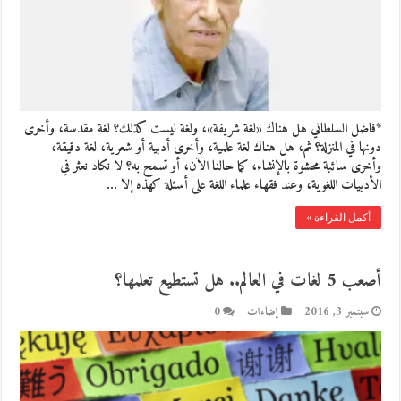
*فاضل السلطاني هل هناك «لغة شريفة»، ولغة ليست كذلك؟ لغة مقدسة، وأخرى
دونها في المنزلة؟ ثم، هل هناك لغة علمية، وأخرى أدبية أو شعرية، لغة دقيقة،
وأخرى سائبة محشوة بالإنشاء، كما حالنا الآن، أو تسمح به؟ لا نكاد نعثر في
الأدبيات اللغوية، وعند فقهاء علماء اللغة على أسئلة كهذه إلا …
أكمل القراءة »
أصعب 5 لغات في العالم.. هل تستطيع تعلمها؟
سبتمبر 3, 2016
إضاءات
0