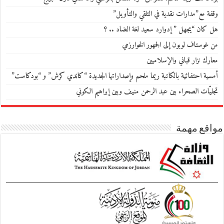
وقفة مع”مدارات نقدية في التلقي والتأويل”
هل كان “يجهل ” إدوارد سعيد لغة الضاد .. ؟
من غوستاف لوبون إلى الجمهور الخوارزمي
معارك نزار قباني والإسلاميين
أمسية احتفائية بالكاتبة ريما ملحم وإصداراتها الجديدة “كاندي كرش” و “بودكاست”
تجليّات الصحراء بين عبد الرحمن منيف وبين إبراهيم الكوني
مواقع مهمة