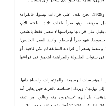
لإلهي، تماما كما يليق بأيّ شاعر وأيّ إنسان”.
في اليوميات التي كتبها بين 1906 و1908، نحن نقف على قراءات بيسوا. فالقراءة
ل موهبته. وهو يقرأ بلغات ثلاث، بلغته الأم،
ي يقبل على قراءتها ودراستها لا تتصل فقط بالشعر،
 خصوصا. فهو يقرأ أرسطو، و”نقد العقل الخالص”
 وعندما يشعر أن قراءته السابقة لم تكن كافية، أو
 في سنوات الطفولة والمراهقة ليتعمق في قراءتها
 المؤسسات الرسمية، والمؤتمرات والحياة ذاتها.
 إلى نهايتها”. ويزداد إحساسه بالغربة حين يعاين أنه
لذهني”، بل إنهم “يسخرون منه وينالون من ثقته
ا”. لذا يكتب قائلا “لا أحدَ موْضع ثقة عندي. عائلتي