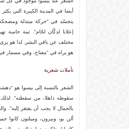
الشعر عند بيسوا موجود في كل شيء؛
أيضا في المدينة الكبيرة التي يكثر
يتجسّد في “حركة مبتذلة ومضحكة 
إعلانا لدكّان لحّام”. ثمة حاسة
مختلف عن باقي البشر. لذا هو يرى ا
هو يراه في “مفتاح، وفي مسمار في 
تأملات شعرية
الشعر بالنسبة إلى بيسوا هو “دهشة
سقوطه ذاهلا، من سقطته”. لذلك عل
بالجمال لا يجب أن يفتقر إليه”. وا
ألن بو، وبيرون، وميلتون كانوا جم