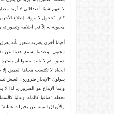
لا تفهم شيئا. أصدقائي لا أريد مضاي
كائن “خجول لا يروقه إطلاع الآخرين
محبوبة له إلاّ في أحلامه وتصوراته رغ
أحيانا أخرى يعتريه شعور بأنه يغرق 
مجنون. وعندما يسمع حديثا عن تفاق
عميق. ثم لا يلبث بيسوا أن يسترد 
الحياة لا تكتسب معناها العميق إلا ب
يقولون “الإبحار ضروري، العيش ليس 
وإنما الإبداع هو الضروري. لذا لا 
تجعله “صافيا كالماء، وعاليا كالسم
والأوراق الميتة عن بحيرات غاباته”.