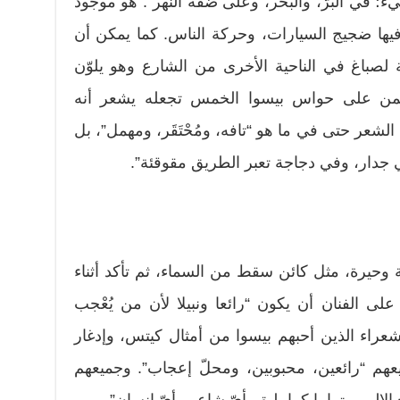
 في”البرّ، والبحر، وعلى ضفة النهر”. هو موجود
 فيها ضجيج السيارات، وحركة الناس. كما يمكن أن
لصباغ في الناحية الأخرى من الشارع وهو يلوّن
 تهيمن على حواس بيسوا الخمس تجعله يشعر أنه
لشعر حتى في ما هو “تافه، ومُحْتَقَر، ومهمل”، بل
جدار، وفي دجاجة تعبر الطريق مقوقئة”.
 وحيرة، مثل كائن سقط من السماء، ثم تأكد أثناء
ى الفنان أن يكون “رائعا ونبيلا لأن من يُعْجب
لشعراء الذين أحبهم بيسوا من أمثال كيتس، وإدغار
يعهم “رائعين، محبوبين، ومحلّ إعجاب”. وجميعهم