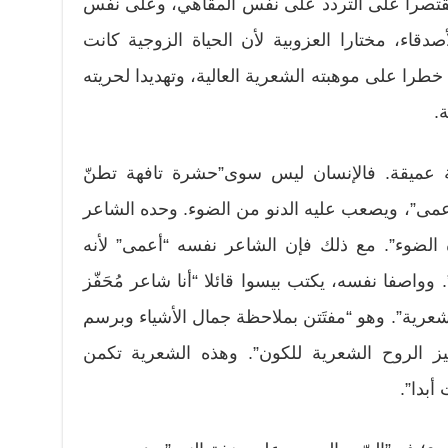
 مقتصرا على التردد على نفس المقاهي، وعلى نفس
دقاء، مختارا العزوبية لأن الحياة الزوجية كانت
 خطرا على موهبته الشعرية العالية، وتهديدا لحريته
.
ية عميقة. فالإنسان ليس سوى”حشرة تافهة تطنّ
عمى”، ويصعب عليه الدنو من الضوء. وحده الشاعر
 الضوء”. مع ذلك فإن الشاعر نفسه “أعمى” لأنه
 وواصفا نفسه، يكتب بيسوا قائلا “أنا شاعر مُحَفّز
عرية”. وهو “مفتَتن بملاحظة جمال الأشياء وبرسم
ميز الروح الشعرية للكون”. وهذه الشعرية تكمن
أبدا”.