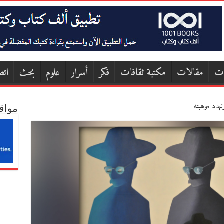
ات
مقالات
مكتبة ثقافات
فكر
أسرار
علوم
بحث
اتص
تهدد موهبته
مواق