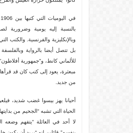
كانوا “يمتلكون حرارة العيش والفرح ا
بالنسبة إليه يومية وضرورية لصق
وبالإنكليزية والفرنسية. والكتب الت
بل تتصل أيضا بالرواية وبالفلسفة
للألماني كانط، و”جمهورية أفلاطون”.
مبعثرة، يعود إلى كتب كان قد قرأها
من جديد.
أحيانا يهز بيسوا غضب شديد، فيلعن
الحياة التي تشبه “الجحيم من بدايتها
لا أحد في العائلة “يتفهم وضعه ا
بنفسه” قائلين إنه “يريد أن يكون خارق