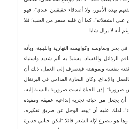
قتهم بهذه الأمور، ولا أصدقاء حقيقيين عندي”، فهو
 على انشغلاته”. كما أن قلبه مقفر من الحب؛ فلا
م أنه لا يزال شابا.
في بحر وساوسه وكوابيسه النهارية والليلية، وبأنه
م الرذائل والفساد، يستبدّ به ألم شديد واستياء
ثقته بنفسه وبموهبته فينصرف إلى العمل، ذلك أن
العمل والإبداع. وكان البحارة القدامى في البرتغال
ضروريا”. إذن الحياة ليست ضرورية بالنسبة إليه،
بد أن يجعل من حياته تجربة إبداعية عميقة ومفيدة
اء”. لذلك عليه أن “يبعد الوحل عن طريق تفكيره،
 وها هو يتضرع لإله الشعر قائلا “لتكن حياتي جديرة