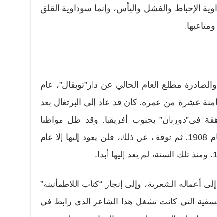
داوية الإحباط والفشل واليأس، وإنما سوداوية القلق
ومتاعبها.
الصادرة مطلع العام الحالي عن دار”توبقال”، عام
الثامنة عشرة من عمره. كان قد عاد إلى البرتغال بعد
ة في”دوربان” بجنوب أفريقيا. وقد ظل مواظبا
على كتابة يومياته هذه حتى نهاية عام 1908. ثم توقف عن ذلك، فلن يعود إليها إلا عام
لى أعماله الشعرية، وإلى إنجاز “كتاب اللاطمأنينة”
لفلسفية التي كانت تشغل هذا الشاعر الذي رابط في