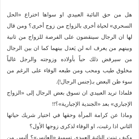
هل من حق النائبة العبيدي او سواها اختراع «الحل
السحري» لحياة أخرى بالزواج من زوج أخرى؟ ومن قال
لها ان الرجال سينقضون على الفرصة للزواج من ثانية
وبينهم من يعرف انه لن يَعدل بينهما كما ان بين الرجال
من سيرفض ذلك حباً بأولاده وزوجته والرجل غالباً
مخلوق طيب ومحب ومن طبعه الوفاء على الرغم من
سوء ظن البعض بـ(جنس الرجال!).
فلماذا تريد العبيدي ان تسوق بعض الرجال إلى «الزواج
الإجباري» بعد «الجندية الإجبارية»؟!!
وماذا عن كرامة المرأة وحقها في اختيار شريك حياتها
الثاني اذا رغبت، او الوفاء لذكرى زوجها الأول؟
وكيف تبنت النائبة العبيدي تسمية «العانس»؟ أليس من