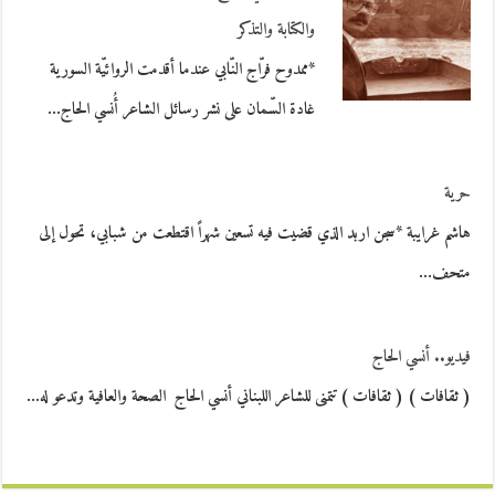
والكتابة والتذكر
*ممدوح فرّاج النّابي عندما أقدمت الروائيّة السورية
غادة السّمان على نشر رسائل الشاعر أُنسي الحاج…
حرية
هاشم غرايبة *سجن اربد الذي قضيت فيه تسعين شهراً اقتطعت من شبابي، تحول إلى
متحف…
فيديو.. أنسي الحاج
( ثقافات ) ( ثقافات ) تتمنى للشاعر اللبناني أنسي الحاج الصحة والعافية وتدعو له…