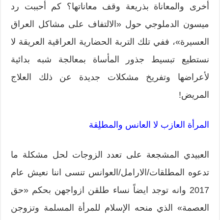
أخرى والمعاناة بذريعة وقف معاناتها؟ كم أحببت رد
ميسون الدملوجي حول «الالتفاف على مشاكل العراق
العسيرة»، ففي تلك التربة الحضارية العراقية العريقة لا
نستطيع تبسيط جذور المأساة بمعالجة شبه بدائية
لأعراضها وتفريخ مشكلات جديدة عن ذلك العلاج
المريض!
المرأة العازب لا العانس والمطلِقة
العبيدي المشجعة على تعدد الزوجات لحل مشكلة ما
تدعوه المطلقات/الارامل/العوانس تنسى اننا نعيش عام
2017 وانه توجد ايضاً نساء طلقن ازواجهن بحكم «حق
العصمة» الذي منحه الإسلام للمرأة المسلمة وتزوجن