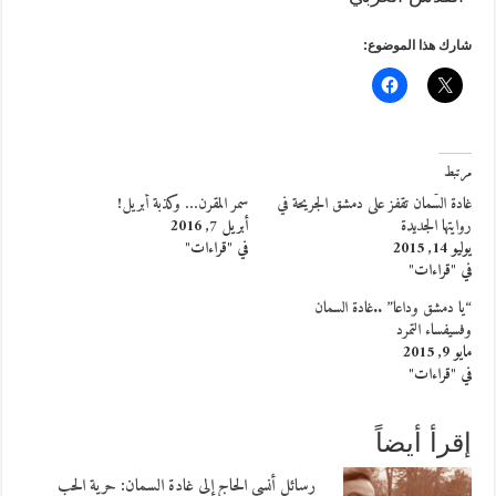
شارك هذا الموضوع:
مرتبط
غادة السّمان تقفز على دمشق الجريحة في
سمر المقرن… وكذبة أبريل!
روايتها الجديدة
أبريل 7, 2016
يوليو 14, 2015
في "قراءات"
في "قراءات"
“يا دمشق وداعا” ..غادة السمان
وفسيفساء التمرد
مايو 9, 2015
في "قراءات"
إقرأ أيضاً
رسائل أنسي الحاج إلى غادة السمان: حرية الحب