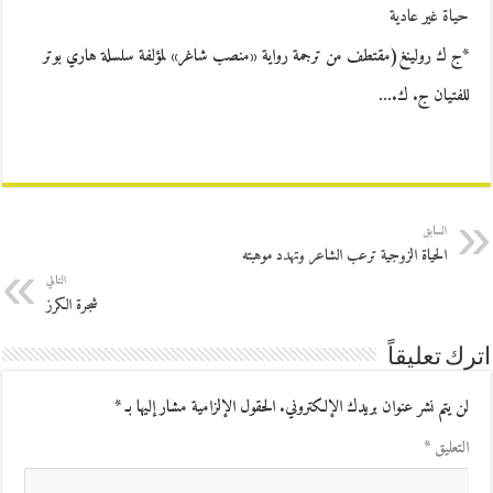
حياة غير عادية
*ج ك رولينغ(مقتطف من ترجمة رواية «منصب شاغر» لمؤلفة سلسلة هاري بوتر
للفتيان ج. ك.…
السابق
الحياة الزوجية ترعب الشاعر وتهدد موهبته
التالي
شجرة الكرز
اترك تعليقاً
لن يتم نشر عنوان بريدك الإلكتروني.
الحقول الإلزامية مشار إليها بـ
*
التعليق
*