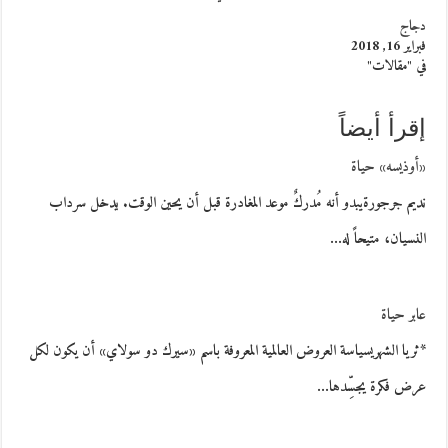
دجاج
فبراير 16, 2018
في "مقالات"
إقرأ أيضاً
«أوذيسه» حياة
نديم جرجورةيبدو أنه مُدركٌ موعد المغادرة قبل أن يحين الوقت. يدخل سرداب
النسيان، متيحاً له…
عابر حياة
*ثريا الشهريسياسة العروض العالمية المعروفة باسم «سيرك دو سولاي» أن يكون لكل
عرض فكرة يجسِّدها…