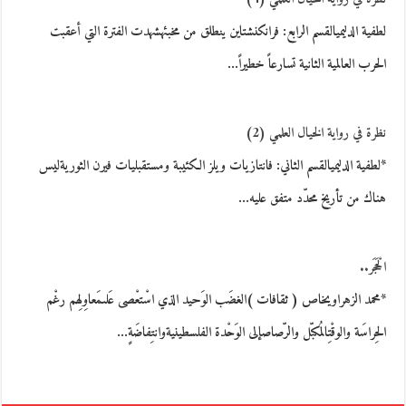
لطفية الدليميالقسم الرابع: فرانكنشتاين ينطلق من مخبئهشهدت الفترة التي أعقبت
الحرب العالمية الثانية تسارعاً خطيراً…
نظرة في رواية الخيال العلمي (2)
*لطفية الدليميالقسم الثاني: فانتازيات ويلز الكئيبة ومستقبليات فيرن الثوريةليس
هناك من تأريخ محدّد متفق عليه…
الْحَجَر..
*محمد الزهراويخاص ( ثقافات )الغضَب الوَحيد الذي اسْتعْصى عَلىمَعاوِلِهم رغْم
الحِراسَة والوقْتِالمُكبّل والرّصاصإلى الوَحْدة الفلسطينيةوانتِفاضَةٍ…