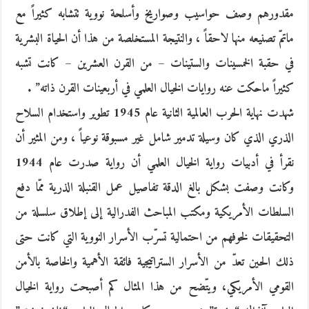
مقدورهم وصف حواسيب وصواريخ وأسلحة نووية تتشابه كثيراً مع
ماتمّ تصنيعه منها لاحقاً ، والنتيجة المستخلصة من هذا أن الحياة البشرية
في حقبة الخمسينات والستينات – من القرن العشرين – كانت تشبه
كثيراً ماحكت عنه روايات الخيال العلمي في أربعينات القرن ذاته” .
شهدت نهاية الحرب العالمية الثانية عام 1945 تطوير واستخدام السلاح
الذري الذي كان وسيلة تدمير شامل غير مسبوقة نوعياً ، ومن المثير أن
نقرأ في أدبيات رواية الخيال العلمي أن رواية صدرت عام 1944
وكانت وصفت بشكل بالغ الدقة تفاصيل عمل القنبلة الذرية ممّا دفع
السلطات الأمريكية ومكتب المباحث الفدرالية إلى إطلاق سلسلة من
التحقيقات لخوفهم من احتمالية تسرّب الأسرار النووية التي كانت حتى
ذلك الحين تعدّ من الأسرار الستراتيجية فائقة الأهمية والخاصة بالأمن
القومي الأمريكي، ويتّضح من هذا المثال كم أصبحت رواية الخيال