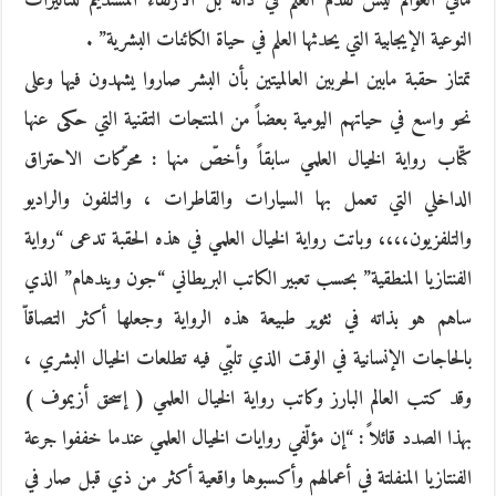
مافي العوالم ليس تقدّم العلم في ذاته بل الارتقاء المستديم للتأثيرات
النوعية الإيجابية التي يحدثها العلم في حياة الكائنات البشرية” .
تمتاز حقبة مابين الحربين العالميتين بأن البشر صاروا يشهدون فيها وعلى
نحو واسع في حياتهم اليومية بعضاً من المنتجات التقنية التي حكى عنها
كتّاب رواية الخيال العلمي سابقاً وأخصّ منها : محرّكات الاحتراق
الداخلي التي تعمل بها السيارات والقاطرات ، والتلفون والراديو
والتلفزيون،،،، وباتت رواية الخيال العلمي في هذه الحقبة تدعى “رواية
الفنتازيا المنطقية” بحسب تعبير الكاتب البريطاني “جون ويندهام” الذي
ساهم هو بذاته في تثوير طبيعة هذه الرواية وجعلها أكثر التصاقاّ
بالحاجات الإنسانية في الوقت الذي تلبّي فيه تطلعات الخيال البشري ،
وقد كتب العالم البارز وكاتب رواية الخيال العلمي ( إسحق أزيموف )
بهذا الصدد قائلاً : “إن مؤلّفي روايات الخيال العلمي عندما خففوا جرعة
الفنتازيا المنفلتة في أعمالهم وأكسبوها واقعية أكثر من ذي قبل صار في