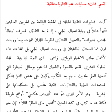
القسم الثالث: خطوات نحو فانتازيا منطقية
أثّرت التطورات التقنية الهائلة في الحقبة الواقعة بين الحربين العالميتين
تأثيراً هائلاً في رواية الخيال العلمي ؛ إذ لم يعد التفاؤل المسرف “وغالباً
المجانب للصواب” والتخييل الفنتازي المفرط اللذان تميزت بهما روايات
فيرن هما السمتان الطاغيتان في روايات الخيال العلمي بل اتخذت هذه
الأعمال جانب الانحياز الويلزي الواعي – ذي النبرة التهذيبية – تجاه
السلوك البشري المتسم بالقسوة والطغيان المدعوم بوسائل السيطرة التي
أتاحها العلم الحديث ، ولم يعد الكُتّاب يركزون على محض التنبؤ بشكل
المستجدات العلمية والفنتازيات التقنية فحسب بل بانعكاساتها على
البشرية – وهو الأمر الذي عبّر عنه “ألدوس هكسلي” بأوضح طريقة
ممكنة عندما كتب في كتابه المعنون “أفضل مافي العالم” قائلاً : “إن خير