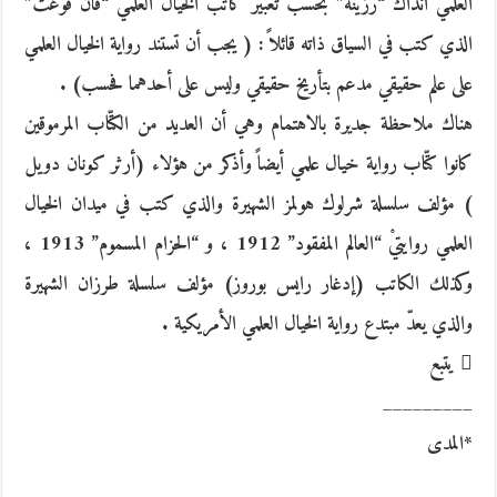
العلمي آنذاك “رزينة” بحسب تعبير كاتب الخيال العلمي “فان فوغت”
الذي كتب في السياق ذاته قائلاً : ( يجب أن تستند رواية الخيال العلمي
على علم حقيقي مدعم بتأريخ حقيقي وليس على أحدهما فحسب) .
هناك ملاحظة جديرة بالاهتمام وهي أن العديد من الكتّاب المرموقين
كانوا كتّاب رواية خيال علمي أيضاً وأذكر من هؤلاء (أرثر كونان دويل
) مؤلف سلسلة شرلوك هولمز الشهيرة والذي كتب في ميدان الخيال
العلمي روايتيْ “العالم المفقود” 1912 ، و “الحزام المسموم” 1913 ،
وكذلك الكاتب (إدغار رايس بوروز) مؤلف سلسلة طرزان الشهيرة
والذي يعدّ مبتدع رواية الخيال العلمي الأمريكية .
 يتبع
_________
*المدى