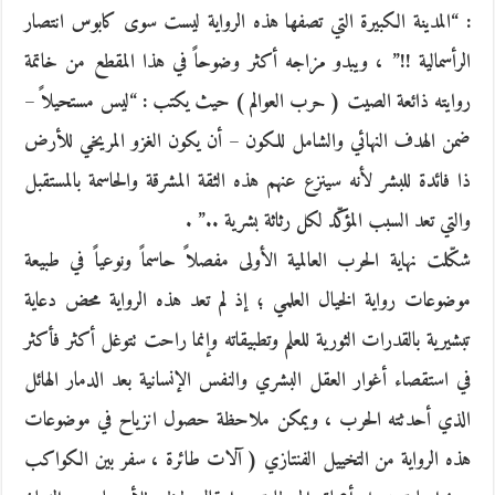
: “المدينة الكبيرة التي تصفها هذه الرواية ليست سوى كابوس انتصار
الرأسمالية !!” ، ويبدو مزاجه أكثر وضوحاً في هذا المقطع من خاتمة
روايته ذائعة الصيت ( حرب العوالم ) حيث يكتب : “ليس مستحيلاً –
ضمن الهدف النهائي والشامل للكون – أن يكون الغزو المريخي للأرض
ذا فائدة للبشر لأنه سينزع عنهم هذه الثقة المشرقة والحاسمة بالمستقبل
والتي تعد السبب المؤكّد لكل رثاثة بشرية ..” .
شكّلت نهاية الحرب العالمية الأولى مفصلاً حاسماً ونوعياً في طبيعة
موضوعات رواية الخيال العلمي ؛ إذ لم تعد هذه الرواية محض دعاية
تبشيرية بالقدرات الثورية للعلم وتطبيقاته وإنما راحت تتوغل أكثر فأكثر
في استقصاء أغوار العقل البشري والنفس الإنسانية بعد الدمار الهائل
الذي أحدثته الحرب ، ويمكن ملاحظة حصول انزياح في موضوعات
هذه الرواية من التخييل الفنتازي ( آلات طائرة ، سفر بين الكواكب