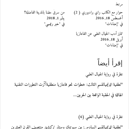
مرتبط
حوار مع الكاتب راي برادبوري ( 2)
من سرقَ حلمنا بالمدينة الفاضلة؟
أغسطس 18, 2016
يناير 1, 2018
في "إضاءات"
في "خبر رئيسي"
تمايز أدب الخيال العلمي عن الفانتازيا
أبريل 18, 2016
في "إضاءات"
إقرأ أيضاً
نظرة في رواية الخيال العلمي
*لطفية الدليميالقسم الثالث: خطوات نحو فانتازيا منطقيةأثّرت التطورات التقنية
الهائلة في الحقبة الواقعة بين الحربين…
نظرة في رواية الخيال العلمي (6)
*لطفية الدليميالقسم السادس: بين سبوتنك وستار تركشهد منتصف القرن العشرين