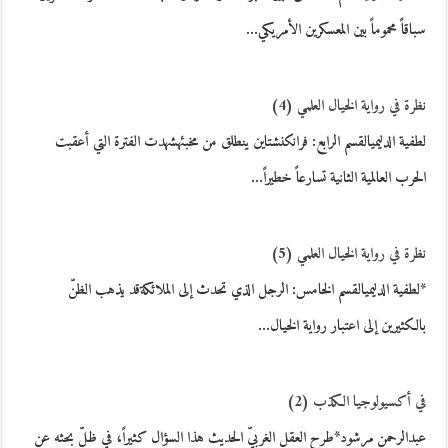
سباقاً محموماً بين المعسكرين الأمريكي…
نظرة في رواية الخيال العلمي (4)
لطفية الدليميالقسم الرابع: فرانكنشتاين ينطلق من مخبئهشهدت الفترة التي أعقبت
الحرب العالمية الثانية تسارعاً خطيراً…
نظرة في رواية الخيال العلمي (5)
*لطفية الدليميالقسم الخامس: الرجل الذي تحدث إلى الملائكةقد يذهب الظنّ
بالكثيرين إلى اعتبار رواية الخيال…
في أكسيولوجيا الكذب (2)
عبدالرحمن مرشود*طرح العقل الغربيّ الحديث هذا السؤال كثيراً، في ظلّ بحثه عن