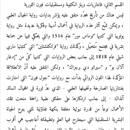
القسم الثاني: فانتازيات ويلز الكئيبة ومستقبليات فيرن الثورية
ليس هناك من تأريخ محدّد متفق عليه يؤشر بدايات رواية الخيال العلمي
، ويمكن تتبّع آثار هذه الرواية في أعمال أدبية وفكرية عديدة مثل رواية
يوتوبيا التي كتبها “توماس مور” عام 1516 والتي يحكي فيها عن جماعة
بشرية في مجتمع مُتخيّل ، وكذلك رواية “فرانكنشتاين” التي كتبتها ماري
شيلي عام 1818 إلى جانب بعض الروايات التي كتبها كلّ من “إدغار
آلان بو” و “سيرانو دي برجراك” ، ولكن المتفق عليه أنّ الانطلاقة
المؤكدة لهذا اللون الروائي بدأت مع روايات “جول فيرن” التي امتازت
بفنتازيتها الصارخة وتخييلها العلمي – الذي عدّ ثورة في المخيال السائد
آنذاك – إلى جانب ارتكازها على حقائق علمية راسخة منحت تلك
الأعمال نوعاً من قدرة نبوئية مغلفة بنكهة تفاؤلية تشي بنوع الحياة
البشرية المستقبلية التي سيجترح فيها العلم وتطبيقاته أعاجيب هي أقرب