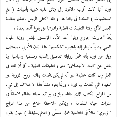
إلى السحر بمقاييس منتصف القرن التاسع عشر . يُلاحظ في أعمال
فيرن أنها كانت أقرب ماتكون إلى وثائق علمية شبيهة بأدبيات ( علم
المستقبليات ) السائدة في وقتنا هذا ؛ فقد اكتفى الرجل بالتبشير بعظمة
العصر الآتي وفتنة التطبيقات العلمية وقدرتها على بلوغ آفاق بعيدة .
يُعدّ “هربرت جورج ويلز” أحد الآباء المؤسسين لجنس رواية الخيال
العلمي وغالباً ماينظر إليه باعتباره “شكسبير” هذا اللون الأدبي ، ويختلف
ويلز عن فيرن بأنه ضمّن رواياته تفاصيل إنسانية وفلسفية وسياسية ولم
يغفل عن “البعد الاجتماعي” للعلم والتطبيقات العلمية ، كما أن ثقته في
العلم وإن كانت عظيمة غير أنه لم يكن يتحدث بتلك الروح الثورية غير
المقيدة التي تحدث بها فيرن ، وربّما يعود منشأ هذا الاختلاف إلى شيء
من المزاج الكئيب الذي عاناه ويلز في بواكير حياته وتفاقم لاحقاً في
سنوات حياته المتقدمة ، ويمكن ملاحظة ملامح من هذا المزاج
“الويلزي” مثلاً في افتتاحية عمله المسمّى ( النائم يستيقظ ) حيث يقول