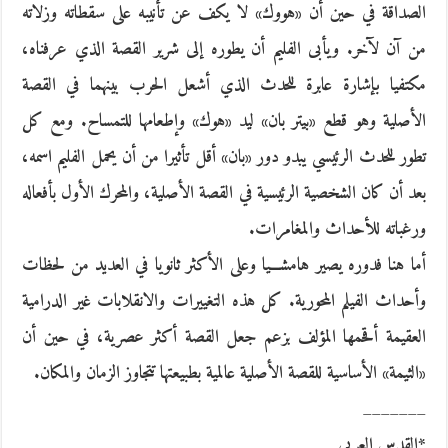
الصداقة في حين أن «هووك» لا يكف عن تأنيبه على سقطاته وزلاته
من آن لآخر. ويأبى الفليم أن يطوره إلى شرير القصة الذي عرفناه،
مكتفيا بإشارة عابرة للحدث الذي أشعل الحرب بينهما في القصة
الأصلية وهو قطع «بيتر بان» ليد «هوك» وإطعامها للتمساح. ومع كل
تطور للحدث الرئيسي يبدو دور «بان» أقل تأثيرا من أن يحمل الفليم اسمه،
بعد أن كان الشخصية الرئيسية في القصة الأصلية، والمحرك الأول بأفعاله
ورغباته للأحداث والمغامرات.
أما هنا فدوره يصير هامشـــيا وعلى الأكثر ثانويا في العديد من لحظات
وأحداث الفيلم المحورية. كل هذه التغييرات والانقلابات غير الدرامية
العقيمة أقحمها المؤلف بزعم جعل القصة أكثر عصرية، في حين أن
«الثيمة» الأساسية للقصة الأصلية عالمية بطبيعتها تتجاوز الزمان والمكان.
_______
*القدس العربي