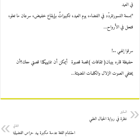
في العيد
*بسمة النسورتتردّد في الفضاء، يوم العيد، تكبيراتٌ بإيقاع خفيض، سرعان ما تعلو،
فتحل في الأرواح…
سرقوا إلهـي ..!
حفيظة قاره بيبان( ثقافات )قصة قصيرة أيمكن أن تنتهيهكذا قصتي معك؟أن
يختفي الصوت الزلال والكلمات المضيئة…
السابق
نظرة في رواية الخيال العلمي
التالي
احتشام اللغة عدسة مكبرة بيد حراس الفضيلة