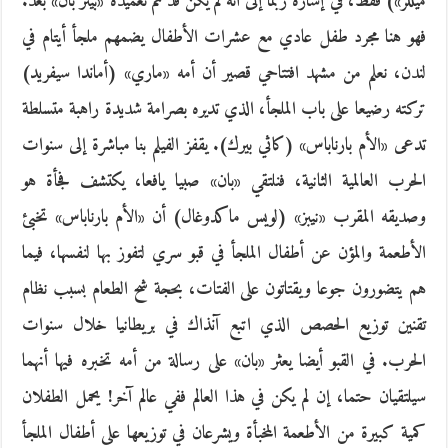
ميللر») فقط، في إشارة ربما إلى أنه لم يكن قد تم تعميده «بيتر بان» بعد.
فهو هنا مجرد طفل عادي مع عشرات الأطفال يضمهم ملجأ أيتام في
لندن، نعلم من مشهد افتتاحي قصير أن أمه «ماري» (أماندا سيفريد)
تركته رضيعا على باب الملجأ، الذي تديره بصرامة شديدة راهبة متسلطة
تدعى «الأم بارناباس» (كاثي بيرك). يقفز الفيلم بنا مباشرة إلى سنوات
الحرب العالمية الثانية، فنلتقي «بان» صبيا يافعا، يكتشف فجأة هو
وصديقه المقرب «نيبز» (لويس ماكدوغال) أن «الأم بارناباس» تخبئ
الأطعمة والمؤن عن أطفال الملجأ في قبو سري لتفوز بها لنفسها، فيما
هم يتضورون جوعا ويقتاتون على الفتات، بحجة شح الطعام بسبب نظام
تقنين توزيع الحصص الذي اتبع آنذاك في بريطانيا خلال سنوات
الحرب. في القبو أيضا يعثر «بان» على رسالة من أمه تخبره فيها أنهما
سيلتقيان حتما، إن لم يكن في هذا العالم ففي عالم آخر! يحمل الطفلان
كمية كبيرة من الأطعمة المخبأة ويشرعان في توزيعها على أطفال الملجأ