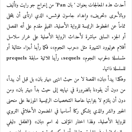
أحدث هذه المعالجات بعنوان ‘ بان Pan’ من إخراج جو رايت وتأليف
وبالأحرى «تحريف» وإعداد جاسون فوشس، الذي ارتأى أن يتخلى
تماماً عن الخطوط الرئيسة للرواية الأصلية. الفيلم مقدم على أنه الفصل
أو الجزء السابق مباشرة لأحداث الرواية الأصلية على غرار سلاسل
أفلام هوليوود الشهيرة مثل «حرب النجوم»، فكما رأينا أجزاء متتالية أو
متسلسلة «لحرب النجوم» sequels، رأينا ثلاثية سابقة prequels
للسلسلة ذاتها.
وهكذا يبدأ «بان» القصة لا من حيث انتهى «بيتر بان» بل قبل أن يبدأ،
من دون أن يقودنا بالضرورة في نهايته إلى حيث بدأ «بيتر بان» ومن
دون أن يلتزم لا بثوابتها خاصة الشخصيات الرئيسية الموزعة على منحنى
الخير والشر والذي يشكل ركنا أساسيا في المضمون الأخلاقي التربوي
للرواية الأصلية. ولهذا اختار المؤلف له اسم «بان» (الطفل «ليفي