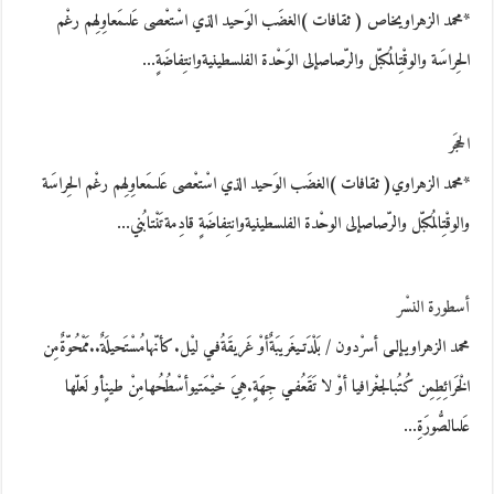
*محمد الزهراويخاص ( ثقافات )الغضَب الوَحيد الذي اسْتعْصى عَلىمَعاوِلِهم رغْم
الحِراسَة والوقْتِالمُكبّل والرّصاصإلى الوَحْدة الفلسطينيةوانتِفاضَةٍ…
الحجَر
*محمد الزهراوي( ثقافات )الغضَب الوَحيد الذي اسْتعْصى عَلىمَعاوِلِهم رغْم الحِراسَة
والوقْتِالمُكبّل والرّصاصإلى الوحْدة الفلسطينيةوانتِفاضَةٍ قادِمةتَنْتابُني…
أسطورة النسْر
محمد الزهراويإلـى أسرْدون / بَلْدَتـيغَريبَةٌأوْ غَريقَةُفـي ليْل.كأنّهامُسْتَحيلَةٌ..مَمْحُوّةٌمِن
الْخَرائِطِمِن كُتُبالجغْرافيا أوْ لا تَقَعُفـي جِهَةٍ.هِيَ خيْمَتيوأسْطُحُهامِنْ طينٍأو لَعلّها
عَلىالصُّورَةِ…