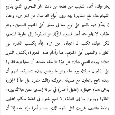
يعثر «بان» أثناء التنقيب عن قطعة من ذلك الحجر السحري الذي يقاوم
الشيخوخة، تقع مشاجرة بينه وبين أتباع القرصان من الحراس، وعقابا
له يحكم عليه بالسير على لوح معدني معلق أعلى المنجم السحيق، وهو
عقاب لا ينجو منه أحد فمصيره المؤكد هو السقوط إلى هاوية المنجم.
لكن «بان» تكتب له النجاة، حين نراه فجأة يكتسب القدرة على
الطيران والتحليق أعلى المنجم. هنا وأمام هذه المعجزة، يكشف الشرير
«بلاك بييرد» للصبي «بان» عن نبؤة تلاحقه مفادها أن صبيا لديه القدرة
على الطيران سيقتله يوما ما، وهو ما يرفض «بان» تصديقه. المهم أن
«بان» ينجح بالتعاون مع صديقه «هووك» وثالث متمرد على حاكم الجزيرة
يدعى «سام سميغل» (عديل أختار) في سرقة إحدى سفن «بلاك بييرد»
الطائرة ويهربون بها إلى الغابة، إلا انهم يقعون في قبضة سكانها المحليين
بزعامة «تشيف غريت ليتل بانثر» الذي يصدر أمرا بإعدامه، إلا أن