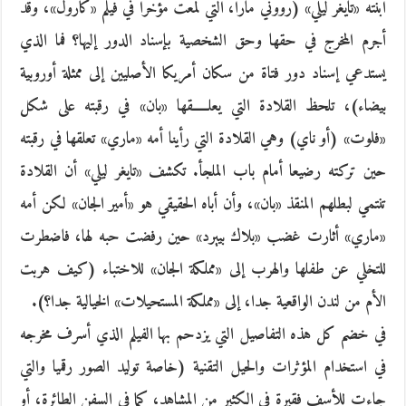
ابنته «تايغر ليلي» (رووني مارا، التي لمعت مؤخرا في فيلم «كارول»، وقد
أجرم المخرج في حقها وحق الشخصية بإسناد الدور إليها؟ فما الذي
يستدعي إسناد دور فتاة من سكان أمريكا الأصليين إلى ممثلة أوروبية
بيضاء)، تلحظ القلادة التي يعلـــــقها «بان» في رقبته على شكل
«فلوت» (أو ناي) وهي القلادة التي رأينا أمه «ماري» تعلقها في رقبته
حين تركته رضيعا أمام باب الملجأ. تكشف «تايغر ليلي» أن القلادة
تنتمي لبطلهم المنقذ «بان»، وأن أباه الحقيقي هو «أمير الجان» لكن أمه
«ماري» أثارت غضب «بلاك بييرد» حين رفضت حبه لها، فاضطرت
للتخلي عن طفلها والهرب إلى «مملكة الجان» للاختباء (كيف هربت
الأم من لندن الواقعية جدا، إلى «مملكة المستحيلات» الخيالية جدا؟).
في خضم كل هذه التفاصيل التي يزدحم بها الفيلم الذي أسرف مخرجه
في استخدام المؤثرات والحيل التقنية (خاصة توليد الصور رقميا والتي
جاءت للأسف فقيرة في الكثير من المشاهد، كما في السفن الطائرة، أو