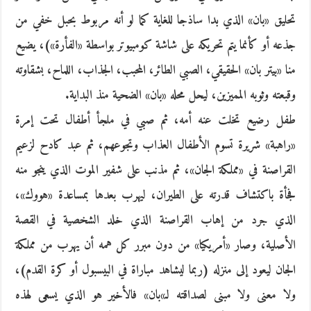
تحليق «بان» الذي بدا ساذجا للغاية كما لو أنه مربوط بحبل خفي من
جذعه أو كأنما يتم تحريكه على شاشة كومبيوتر بواسطة «الفأرة»)، يضيع
منا «بيتر بان» الحقيقي، الصبي الطائر، المحبب، الجذاب، اللماح، بشقاوته
وقبعته وثوبه المميزين، ليحل محله «بان» الضحية منذ البداية.
طفل رضيع تخلت عنه أمه، ثم صبي في ملجأ أطفال تحت إمرة
«راهبة» شريرة تسوم الأطفال العذاب وتجوعهم، ثم عبد كادح لزعيم
القراصنة في «مملكة الجان»، ثم مذنب على شفير الموت الذي ينجو منه
فجأة باكتشاف قدرته على الطيران، ليهرب بعدها بمساعدة «هووك»،
الذي جرد من إهاب القراصنة الذي خلد الشخصية في القصة
الأصلية، وصار «أمريكيا» من دون مبرر كل همه أن يهرب من مملكة
الجان ليعود إلى منزله (ربما ليشاهد مباراة في البيسبول أو كرة القدم)،
ولا معنى ولا مبنى لصداقته لـ»بان» فالأخير هو الذي يسعى لهذه