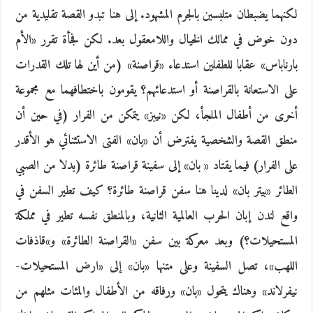
لكنهما يضبطان متلبسين بالجرم المشهود. إلى هنا تبدو القصة تقليدية من
دون خوض في ممالك الخيال واللامعقول بعد. لكن فجأة تقرر «الأم
بارناباس» عقابا للطفلين استدعاء «قراصنة» (من أين لها تلك القدرات
على الاستعانة بالقراصنة أو استدعائهم؟ يقومون باختطافهما مع مجموعة
أخرى من أطفال الملجأ، لكن «نيبز» يتمكن من الفرار (في حين أن
منطق القصة والشخصية يفترض أن «بان» الفتى الاستثنائي هو الأقدر
على الفرار) فيما يقتاد « بان» إلى سفينة قراصنة طائرة (بدلا من الصبي
الطائر «بيتر بان» لدينا هنا سفن قراصنة طائرة؟ كيف تطير السفن في
واقع لندن إبان الحرب العالمية الثانية، وبالمنطق نفسه تطير في مملكة
المستحيلات؟) وبعد معركة بين سفن «القراصنة الطائرة» و»قاذفات
اللهب»، تصل السفينة وعلى متنها «بان» إلى «ارض المستحيلات-
نيفرلاند» وهناك يتحول «بان» ورفاقه من الأطفال والمئات مثلهم من