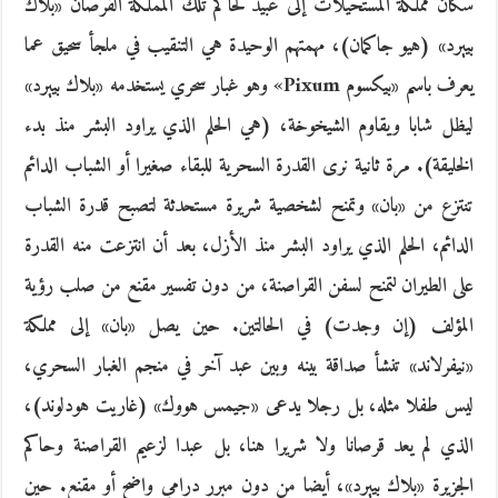
سكان مملكة المستحيلات إلى عبيد لحاكم تلك المملكة القرصان «بلاك
بييرد» (هيو جاكمان)، مهمتهم الوحيدة هي التنقيب في ملجأ سحيق عما
يعرف باسم «بيكسوم Pixum» وهو غبار سحري يستخدمه «بلاك بييرد»
ليظل شابا ويقاوم الشيخوخة، (هي الحلم الذي يراود البشر منذ بدء
الخليقة). مرة ثانية نرى القدرة السحرية للبقاء صغيرا أو الشباب الدائم
تنتزع من «بان» وتمنح لشخصية شريرة مستحدثة لتصبح قدرة الشباب
الدائم، الحلم الذي يراود البشر منذ الأزل، بعد أن انتزعت منه القدرة
على الطيران لتمنح لسفن القراصنة، من دون تفسير مقنع من صلب رؤية
المؤلف (إن وجدت) في الحالتين. حين يصل «بان» إلى مملكة
«نيفرلاند» تنشأ صداقة بينه وبين عبد آخر في منجم الغبار السحري،
ليس طفلا مثله، بل رجلا يدعى «جيمس هووك» (غاريت هودلوند)،
الذي لم يعد قرصانا ولا شريرا هنا، بل عبدا لزعيم القراصنة وحاكم
الجزيرة «بلاك بييرد»، أيضا من دون مبرر درامي واضح أو مقنع. حين