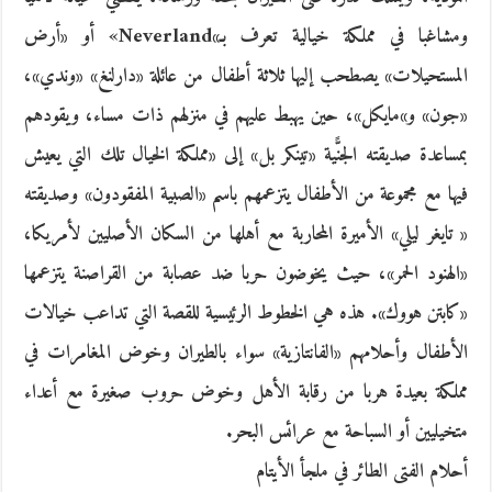
ومشاغبا في مملكة خيالية تعرف بـ»Neverland» أو «أرض
المستحيلات» يصطحب إليها ثلاثة أطفال من عائلة «دارلنغ» «وندي»،
«جون» و»مايكل»، حين يهبط عليهم في منزلهم ذات مساء، ويقودهم
بمساعدة صديقته الجنًّية «تينكر بل» إلى «مملكة الخيال تلك التي يعيش
فيها مع مجموعة من الأطفال يتزعمهم باسم «الصبية المفقودون» وصديقته
« تايغر ليلي» الأميرة المحاربة مع أهلها من السكان الأصليين لأمريكا،
«الهنود الحمر»، حيث يخوضون حربا ضد عصابة من القراصنة يتزعمها
«كابتن هووك». هذه هي الخطوط الرئيسية للقصة التي تداعب خيالات
الأطفال وأحلامهم «الفانتازية» سواء بالطيران وخوض المغامرات في
مملكة بعيدة هربا من رقابة الأهل وخوض حروب صغيرة مع أعداء
متخيليين أو السباحة مع عرائس البحر.
أحلام الفتى الطائر في ملجأ الأيتام