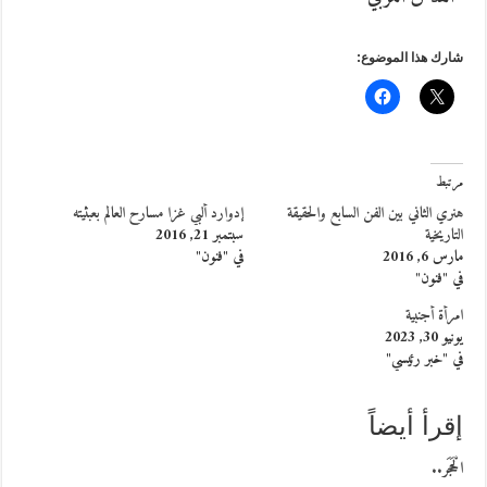
شارك هذا الموضوع:
مرتبط
هنري الثاني بين الفن السابع والحقيقة
إدوارد ألبي غزا مسارح العالم بعبثيته
التاريخية
سبتمبر 21, 2016
مارس 6, 2016
في "فنون"
في "فنون"
امرأة أجنبية
يونيو 30, 2023
في "خبر رئيسي"
إقرأ أيضاً
الْحَجَر..