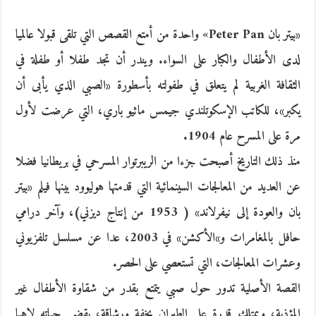
«بيتر بان Peter Pan» واحدة من أمتع القصص التي تلقى قبولا عالميا
لدى الأطفال والكبار على السواء. ويندر أن تجد طفلا أو طفلة في
الثقافة الغربية لم يتعلق في طفولته بأسطورة «الصبي الذي يأبى أن
يكبر»، للكاتب الإسكوتلندي جيمس ماثيو باري، التي عرضت لأول
مرة على المسرح عام 1904.
منذ ذلك التاريخ أصبحت جزءا من الريبرتوار المسرحي في بريطانيا فضلا
عن العديد من المعالجات السينمائية التي قدمتها هوليوود بينها فيلم «بيتر
بان والعودة إلى نيفرلاند» ( 1953 من إنتاج ديزني)، وآخر درامي
حافل بالمغامرات و»الأكشن» في 2003، عدا عن مسلسل تلفزيوني
وعشرات المعالجات، التي تستعصي على الحصر.
القصة الأصلية تدور حول صبي يتمتع بقدر من شقاوة الأطفال غير
المؤذية، ويمتلك قدرة على الطيران بخفة ورشاقة، يقضي حياته لاهيا