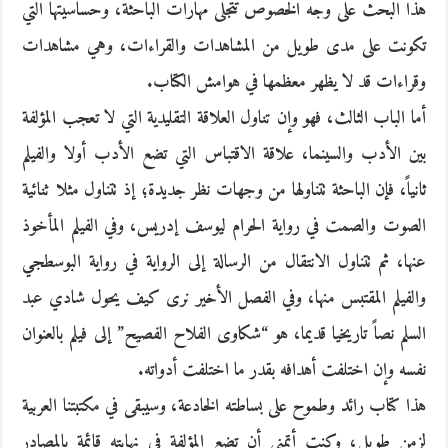
هذا البحث على وجه الخصوص تتجلى مهارات الباحثة، وحساسيتها التي
تكونت على مدى طويل من المشاهدات والقراءات، وهي مشاهدات
وقراءات قد لا يظهر معظمها في هوامش الكتاب.
أما الباب الثالث، فهو وإن تناول العلاقة التقليدية التي لا تعجب المؤلفة
بين الأدب والسينما، علاقة الاقتباس التي تضع الأدب أولا والفيلم
ثانياً، فإن الباحثة تتناولها من وجهات نظر جديدة؛ إذ تتناول مثلا ثنائية
الصوت والصمت في رواية الحرام ليوسف إدريس، وفي الفيلم المأخوذ
عنها، ثم تتناول الانتقال من الرسالة إلى الرواية في رواية البوسطجي
والفيلم المقتبس منها، وفي الفصل الأخير نرى كيف يحول شادي عبد
السلم نصاً تاريخيا قديما، هو “شكاوى الفلاح الفصيح” إلى فيلم بالعنوان
نفسه وإن اختلفت أهدافه بقدر ما اختلفت أدواته.
هذا كتاب رائد وطموح على بساطته الخادعة، وسيبقى في مكتبتنا العربية
لزمن طويل، وكنت أتمنى أن تضع المؤلفة في نهايته قائمة بالمصادر