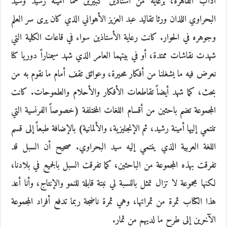
آداب القاهرة، برعاية من أستاذين كبيرين هما أمينة رشيد وسيد
البحراوي اللذان ورثا تقاليد عبد العزيز الأهواني الذي كان يرى سر العلم
وجوهره في الحوار. كانت رعاية الأستاذين سواء في قاعات الكلية التي
شهدت نقاشات ممتدة، أو في بيتهما العامر الذي شهد سيمناراً دوريا كنا
نعرض فيه ما يشغلنا من أفكار محيرة، وعوائق تقف أمام ما نقوم به من
بحث، كما شهد أيضاً تقاطعات الأفكار والأحلام والطموحات. كانت
المجموعة تضم باحثين من أقسام اللغات المختلفة (خصوصاً الفرنسية التي
تنتمي إليها أمينة رشيد، ثم الإنجليزية، والألمانية) بالإضافة طبعاً إلى قسم
اللغة العربية الذي ينتمي إليه سيد البحراوي. صحيح أن السبل قد
تفرقت بهذه المجموعة من الباحثين، كما تفرقت السبل بالجميع في بلادنا،
لكنها مجموعة لا تزال تمثل بالنسبة لي نبتة قابلة للنمو والإنتاج، وأنا أعد
هذا الكتاب ثمرة من ثمراتها، وهي ثمرة ناضجة ربما تدفع أفراد المجموعة
الآخرين إلى طرح ما لديهم من ثمار.