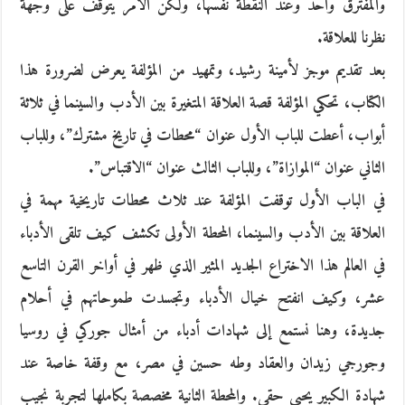
والمفترق واحد وعند النقطة نفسها، ولكن الأمر يتوقف على وجهة
نظرنا للعلاقة.
بعد تقديم موجز لأمينة رشيد، وتمهيد من المؤلفة يعرض لضرورة هذا
الكتاب، تحكي المؤلفة قصة العلاقة المتغيرة بين الأدب والسينما في ثلاثة
أبواب، أعطت للباب الأول عنوان “محطات في تاريخ مشترك”، وللباب
الثاني عنوان “الموازاة”، وللباب الثالث عنوان “الاقتباس”.
في الباب الأول توقفت المؤلفة عند ثلاث محطات تاريخية مهمة في
العلاقة بين الأدب والسينما، المحطة الأولى تكشف كيف تلقى الأدباء
في العالم هذا الاختراع الجديد المثير الذي ظهر في أواخر القرن التاسع
عشر، وكيف انفتح خيال الأدباء وتجسدت طموحاتهم في أحلام
جديدة، وهنا نستمع إلى شهادات أدباء من أمثال جوركي في روسيا
وجورجي زيدان والعقاد وطه حسين في مصر، مع وقفة خاصة عند
شهادة الكبير يحيى حقي. والمحطة الثانية مخصصة بكاملها لتجربة نجيب