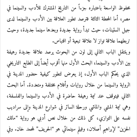
محفوظ الواسعة باعتباره جزءاً من التاريخ المشترك للأدب والسينما في
مصر، أما المحطة الثالثة فترصد تطور العلاقة بين الأدب والسينما لدى
جيل الستينات، حيث تبدأ رواية جديدة وبعدها سينما جديدة، وحيث
تربطهما علاقة تواز لا علاقة تبعية أو اقتباس.
وينتقل الباب الثاني إلى لون من البحوث يرصد علاقة جديدة رهيفة
بين الأدب والسينما، البحث الأول منها أقرب أيضاً إلى الطابع التاريخي
الذي يحكم الباب الأول، إذ يعرض لتطور كيفية حضور المدينة في
الرواية والسينما من خلال روايات وأفلام مختلفة ومتعددة. أما البحث
الثاني فيتوقف عند تيمة رهيفة حاضرة في الأدب والسينما والفلسفة،
وهي تيمة المشي والماشي ورحلة السائر في شوارع المدينة وإلى سراديب
نفسه على التوازي، كل ذلك من خلال نص أدبي هو رواية “مالك
الحزين” لإبراهيم أصلان، وفيلم سينمائي هو “الحريف” لمحمد خان. وفي