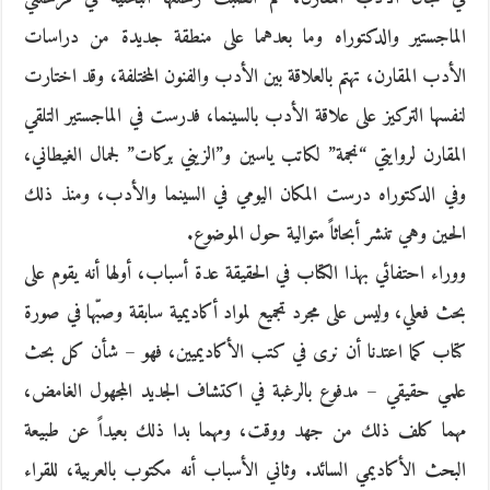
الماجستير والدكتوراه وما بعدهما على منطقة جديدة من دراسات
الأدب المقارن، تهتم بالعلاقة بين الأدب والفنون المختلفة، وقد اختارت
لنفسها التركيز على علاقة الأدب بالسينما، فدرست في الماجستير التلقي
المقارن لروايتي “نجمة” لكاتب ياسين و”الزيني بركات” لجمال الغيطاني،
وفي الدكتوراه درست المكان اليومي في السينما والأدب، ومنذ ذلك
الحين وهي تنشر أبحاثاً متوالية حول الموضوع.
ووراء احتفائي بهذا الكتاب في الحقيقة عدة أسباب، أولها أنه يقوم على
بحث فعلي، وليس على مجرد تجميع لمواد أكاديمية سابقة وصبّها في صورة
كتاب كما اعتدنا أن نرى في كتب الأكاديميين، فهو – شأن كل بحث
علمي حقيقي – مدفوع بالرغبة في اكتشاف الجديد المجهول الغامض،
مهما كلف ذلك من جهد ووقت، ومهما بدا ذلك بعيداً عن طبيعة
البحث الأكاديمي السائد. وثاني الأسباب أنه مكتوب بالعربية، للقراء