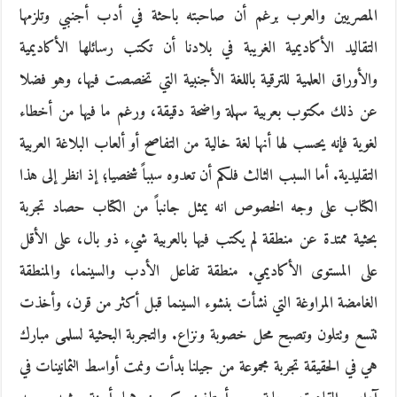
المصريين والعرب برغم أن صاحبته باحثة في أدب أجنبي وتلزمها
التقاليد الأكاديمية الغريبة في بلادنا أن تكتب رسائلها الأكاديمية
والأوراق العلمية للترقية باللغة الأجنبية التي تخصصت فيها، وهو فضلا
عن ذلك مكتوب بعربية سهلة واضحة دقيقة، ورغم ما فيها من أخطاء
لغوية فإنه يحسب لها أنها لغة خالية من التفاصح أو ألعاب البلاغة العربية
التقليدية. أما السبب الثالث فلكم أن تعدوه سبباً شخصيا؛ إذ انظر إلى هذا
الكتاب على وجه الخصوص انه يمثل جانباً من الكتاب حصاد تجربة
بحثية ممتدة عن منطقة لم يكتب فيها بالعربية شيء ذو بال، على الأقل
على المستوى الأكاديمي. منطقة تفاعل الأدب والسينما، والمنطقة
الغامضة المراوغة التي نشأت بنشوء السينما قبل أكثر من قرن، وأخذت
تتسع وتتلون وتصبح محل خصوبة ونزاع. والتجربة البحثية لسلمى مبارك
هي في الحقيقة تجربة مجموعة من جيلنا بدأت ونمت أواسط الثمانينات في