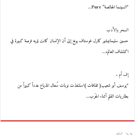
“السينما الخالصة” Pure…
السحر والأدب
حسين سليمانيشير كارل غوستاف يونغ إلى أن الإنسان كانت لديه فرصة كبيرة في
اكتشاف العالم،…
إف أم .
*يوسف أبو شعيب( ثقافات )استنفذت نوبات سُعال المذياع عدداً كبيراً من
بطاريات القلم أثناء الحَرب…
السابق