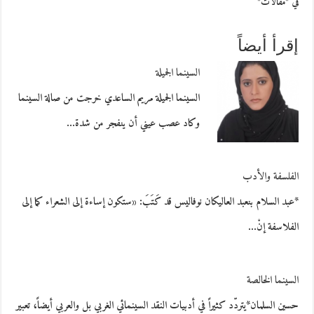
في "مقالات"
إقرأ أيضاً
السينما الجميلة
السينما الجميلة مريم الساعدي خرجت من صالة السينما
وكاد عصب عيني أن ينفجر من شدة…
الفلسفة والأدب
*عبد السلام بنعبد العاليكان نوفاليس قد كَتَبَ: «ستكون إساءة إلى الشعراء كما إلى
الفلاسفة إنْ…
السينما الخالصة
حسين السلمان*يتردّد كثيراً في أدبيات النقد السينمائي الغربي بل والعربي أيضاً، تعبير