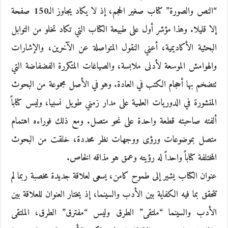
“النص والصورة” كتاب صغير الحجم، إذ لا يكاد يجاوز الـ150 صفحة
إلا قليلا. وهذا مؤشر أول على طبيعة الكتاب التي تكاد تخلو من التوابل
البحثية الأكاديمية، أعني النقول المتواصلة عن الآخرين، والإشارات
والهوامش الموسعة لأدنى ملابسة، والصياغات المتكررة الفضفاضة التي
تتضخم بها أحجام الكتب في العادة. وهو في الأصل مجموعة من البحوث
المنشورة في الدوريات العلمية على مدار زمني طويل نسبيا، وليس كتاباً
ألفته صاحبته قطعة واحدة على نحو متصل. ومع ذلك فوراءه اهتمام
متصل بموضوعات ورؤى ووجهات نظر محددة، خلقت من البحوث
المختلفة كتاباً واحداً له رؤيته وعمق هو مذاقه الخاص.
عنوان الكتاب يشير إلى طموح كامن، يسعى لعلاقة جديدة مخصبة ربما لم
تتحقق بما فيه الكفاية بين الأدب والسينما، إذ يختار العنوان للعلاقة بين
الأدب والسينما “ملتقى” الطرق وليس “مفترق” الطرق، الملتقى