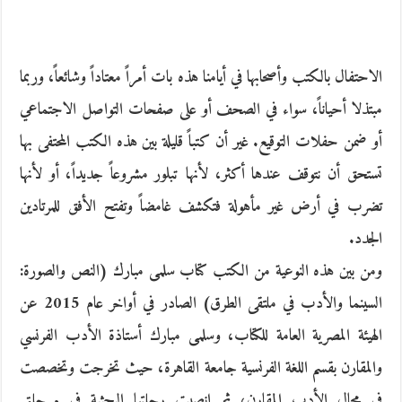
الاحتفال بالكتب وأصحابها في أيامنا هذه بات أمراً معتاداً وشائعاً، وربما
مبتذلا أحياناً، سواء في الصحف أو على صفحات التواصل الاجتماعي
أو ضمن حفلات التوقيع. غير أن كتباً قليلة بين هذه الكتب المحتفى بها
تستحق أن نتوقف عندها أكثر، لأنها تبلور مشروعاً جديداً، أو لأنها
تضرب في أرض غير مأهولة فتكشف غامضاً وتفتح الأفق للمرتادين
الجدد.
ومن بين هذه النوعية من الكتب كتاب سلمى مبارك (النص والصورة:
السينما والأدب في ملتقى الطرق) الصادر في أواخر عام 2015 عن
الهيئة المصرية العامة للكتاب، وسلمى مبارك أستاذة الأدب الفرنسي
والمقارن بقسم اللغة الفرنسية جامعة القاهرة، حيث تخرجت وتخصصت
في مجال الأدب المقارن، ثم انصبت رحلتها البحثية في مرحلتي