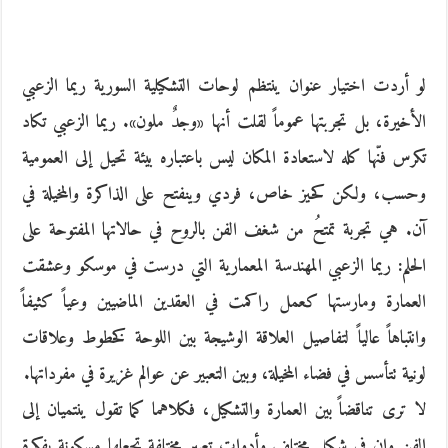
لو أردت اختيار عنوان ينتظم لوحات التشكيلية السورية ريما الزعبي
الأخيرة، بل تجربتها عموماً لقلت أنها «وجدٌ ملون». ريما الزعبي تكاد
تكرس فنّها كله لاستعادة المكان ليس باعتباره بيئة تحيل إلى العمومية
وحسب، ولكن كحيز خاص، فردي وينفتح على الذاكرة والمخيلة في
آن. هي تجربة تمتحُ من شغف الفن بالروح في حالاتها المفتوحة على
الحلم: ريما الزعبي المهندسة المعمارية التي درست في موسكو وعشقت
العمارة ومارستها كعمل راكمت في العقدين الماضيين وعياً كثيفاً
وانتباهاً عالياً لتفاصيل العلاقة الوشيجة بين اللوحة كخطوط وعلاقات
لونية تتأسس في فضاء المخيلة، وبين التعبير عن عوالم غزيرة في مفرداتها.
لا ترى تناقضاً بين العمارة والتشكيل، فكلاهما كما تقول ينتميان إلى
الفن وإن في شكل مختلف وأدوات تعبير مختلفة تجعلها مسكونة بفكرة