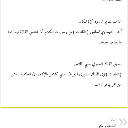
ولعلنا هنا لا…
"مرَّت بجانبي".. وذاكرة المكان
أحمد الشيخاوي*خاص ( ثقافات )من رخويات الكلام ألا تنافس الفكرة فيما عدا
ما يقدمها مغلفة…
رحيل الفنان السوري سليم كلاس
( ثقافات )توفي الفنان السوري المعروف سليم كلاس،الإثنين، في العاصمة دمشق
عن عمر يناهز 77…
السابق
الفلسفة والجنون