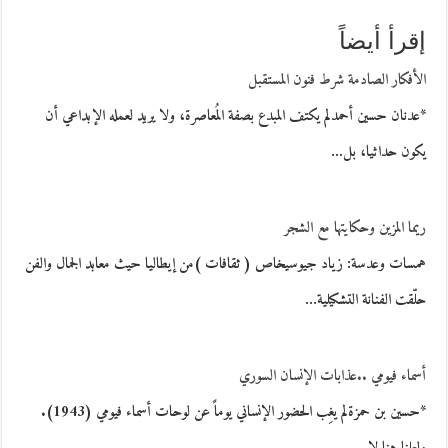
إقرأ أيضاً
الأفكار الصادمة شرط فنون المستقبل
*عدنان حسين أحمدلم يكتف المبدع بصفة المُعاصرة، ولا يريد لعمله الإبداعي أن
يكون حداثيا، بل…
ريما المزين وحكايتها مع الشجر
همسات وعدسة: زياد جيوسيخاص ( ثقافات )من إيطاليا حيث معابد الجمال والفن
حلّقت الفنانة التشكيلية…
أسماء فيومي ..عذابات الإنسان السوري
*حسين بن حمزةلم يغِب الحضور الإنساني يوماً عن لوحات أسماء فيومي (1943).