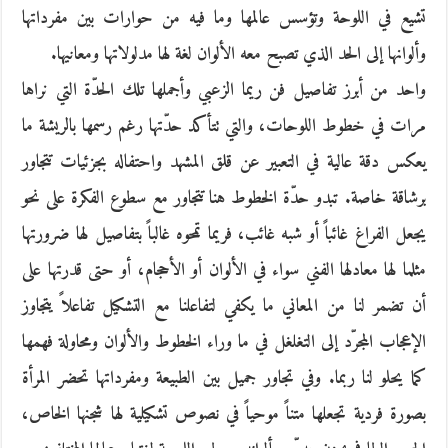
تشيع في اللوحة وتؤسس عالمها وما فيه من حوارات بين مفرداتها
وألوانها إلى الحد الذي تصبح معه الألوان لغة لها مدلولاتها ومعانيها.
واحد من أبرز تفاصيل فن ريما الزعبي وأجملها تلك الحدّة التي نراها
مرات في خطوط اللوحات، والتي تتأكد حدّتها رغم رسمها بالريشة ما
يعكس دقة عالية في التعبير عن قلق المشهد واحتفاله بجزئيات تتجاور
برشاقة خاصة. تبدو حدّة الخطوط هنا تتجاور مع سطوع الفكرة على نحو
يجعل الفراغ غائباً أو شبه غائب، فريما تمحوه غالباً بتفاصيل لها ضرورتها
مثلما لها معادلها الفني سواء في الألوان أو الأحجام، أو حتى قدرتها على
أن تضمر لنا من المعاني ما يكفي لتفاعلنا مع التشكيل تفاعلاً يتجاوز
الإعجاب المجرّد إلى التغلغل في ما وراء الخطوط والألوان ومحاولة فهمها
كما يحلو لنا ربما. وفي تجاور جميل بين الطبيعة ومفرداتها تحضر المرأة
بصورة فردية تجعلها متناً موحياً في نصوص تشكيلية لها شجنها الخاص،