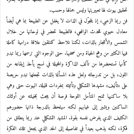
تحقيق بيوت لها تعبيريتها وليس جمالها وحسب.
فن ريما الزعبي، إذ يتجوّل في الذات لا يغفل عن الطبيعة بما هي أيضاً
معادل حيوي للحدث الواقعي، فالطبيعة تحضر في لوحاتها من خلال
الشمس والأشجار بالذات، لكننا نلاحظ كمتلقين علاقة درامية كاملة
فيها الكثير من وهج الحياة ومن صخبها. حتى الوجوه التي ترسمها ريما تبدو
كأنها تستحضرها من تآلف الذاكرة والمخيلة في نسج يأخذ إيقاعه من
اللون، بل من تدرجاته ولعل هذه المسألة بالذات تجعلها تبدو حريصة
على «تأليف» مشهدها التشكيلي وتأثيثه بمفردات قليلة. البيوت حتى وهي
بلا ساكنيها تمنح المتأمل اللوحة فرصة أن يبحث بمخيلته عن أولئك
الساكنين ويشير إلى غيابهم لكنه سيلحظ بالدرجة ذاتها حضورهم
الكثيف الذي يفرض نفسه بقوة. المشهد التشكيلي عند ريما ينطلق من
فكرة، لكنه يذهب بعيداً في تفاصيله إلى الحد الذي يجعل تلك الفكرة