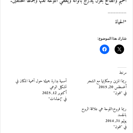
الحميم والطافح بحزن يتدرّج بألوانه ويعطي اللوحة لغتها وجمالها المختلفين.
_______
*الحياة
شارك هذا الموضوع:
مرتبط
ريما المزين وحكايتها مع الشجر
أمسية بدارة جميلة حول أهمية المكان في
أغسطس 20, 2015
تشكيل الوعي
في "فنون"
أكتوبر 12, 2025
في "إضاءات"
ريما فروخ:اللوحة هي علاقة الروح
بالجسد
يوليو 31, 2014
في "فنون"