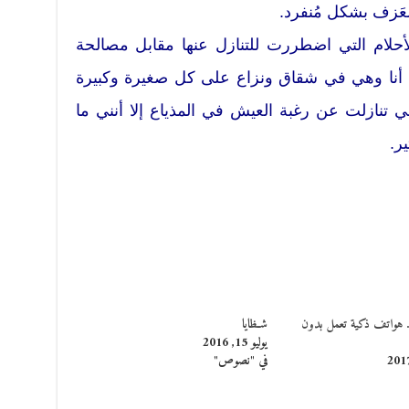
العَزف بشكل مُنفرد.
أحلام التي اضطررت للتنازل عنها مقابل مصالحة
نت أنا وهي في شقاق ونزاع على كل صغيرة وكبيرة
ني تنازلت عن رغبة العيش في المذياع إلا أنني ما
ر.
 هواتف ذكية تعمل بدون
شـظايا
يوليو 15, 2016
في "نصوص"