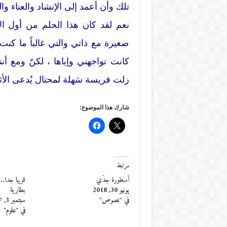
تلك وأن أعمد إلى الإنشاد والعناء و
نعم لقد كان هذا الحلم من أول ال
صغيرة مع ذاتي والتي غالباً ما ك
كانت تواجهني وإياها ، لكنّ ومع أن
زلت فريسة سَهلة لمحتال يُدعى الأثي
شارك هذا الموضوع:
مرتبط
أسطورة جدّي
قريبا جدا…
يونيو 30, 2018
بطارية
في "نصوص"
سبتمبر 3, 2017
في "علوم"