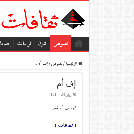
نصوص
فنون
قراءات
إضاء
الرئيسية
/
نصوص
/
إف أم .
إف أم .
يوليو 24, 2014
*يوسف أبو شعيب
( ثقافات )