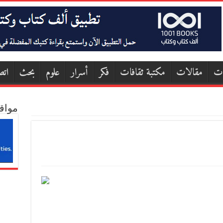
ات
مقالات
مكتبة ثقافات
فكر
أسرار
علوم
بحث
اتص
مواق