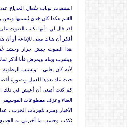
استنفذت نوبات سُعال المذياع عدداً
القلم هكذا كان جَدي يُسميها ونحن ورث
لقد قال لي : أنها تكتب الصوت على ا
أفكر أن هناك مبنى للإذاعة أو أن 
هذا الصوت جيش جرار وحشد غَفير،
ويشرب وينام ويمرض فأنا أذكر تماما
لأنه كان يعاني – وبسبب الرطوبة – 
حيث عاد بعدها للعمل وبصورة أفضل
كم كنت أتمنى أن أعيش في ذلك الصن
الغناء وعزف مقطوعات الموسيقى ف
الأخبار وسرد مُجريات الحَرب ، عدا
يَكذب وحسب ما أخبرني به الجميع (ر