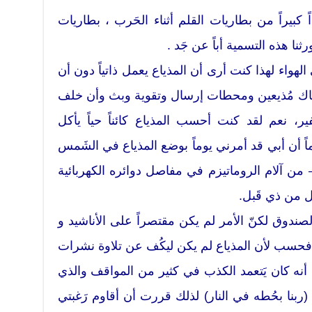
 كبيراً من بطاريات القلم أثناء الحَرب ، بطاريات
نا هذه التسمية أباً عن جَد .
لهواء لهذا كنت أرى أن المذياع يعمل ذاتياً دون أن
هناك مُذيعين ومحطات إرسال وتقوية وبث وأن خلف
 نعم لقد كنت أحسب المذياع كائناً حياً يأكل
ً أن أبي قد أمرني يوماً بوضع المذياع في الشَمس
من آلام الروماتيزم في مفاصل دوائره الكهربائية
 من ذي قَبل.
دوق لكنّ الأمر لم يكن مقتصراً على الأناشيد و
حسب لأن المذياع لم يكن ليكُف عن تلاوة نشرات
 أنه كان يَتعمد الكذب في كثير من المواقف والذي
بنا بحُطه في النار) لذلك قررت أن أقاوم رَغبتي