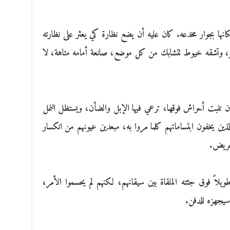
انها بجوار مخدعه. كان عليه أن يضع نظارة كي يعثر على نظارته
ر، وتشقه خيوط تتشابك من كل موضع، صانعة أمامه متاهة، لا
أن تنبت أحراش فوقها، ترعي فيها الإبل والضأن، ويستظل النمل
ذين يخفون ابتساماتهم كلما مروا به، مبعدين عيونهم من انكسار
عريض.
يلاً فوق جثته الملقاة بين سيقانهم، لكنهم لم يحسموا الأمر،
 سيجهزه للدفن.