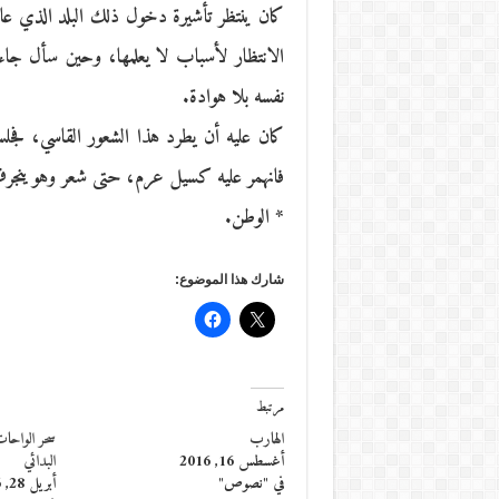
كان ينتظر تأشيرة دخول ذلك البلد الذي عاش
الانتظار لأسباب لا يعلمها، وحين سأل جا
نفسه بلا هوادة.
كان عليه أن يطرد هذا الشعور القاسي، فجل
فانهمر عليه كسيل عرم، حتى شعر وهو ينجرف في
* الوطن.
شارك هذا الموضوع:
مرتبط
الهارب
سحر الواحات
أغسطس 16, 2016
البدائي
في "نصوص"
أبريل 28, 2016