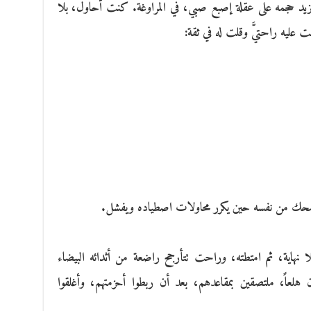
 يزيد حجمه على عقلة إصبع صبي، في المراوغة. كنت أحاول، بلا
ليه راحتيَّ وقلت له في ثقة:
 يضحك من نفسه حين يكرر محاولات اصطياده ويفشل.
ا نهاية، ثم امتطته، وراحت تتأرجح راضعة من أثدائه البيضاء
ن هلعاً، ملتصقين بمقاعدهم، بعد أن ربطوا أحزمتهم، وأغلقوا