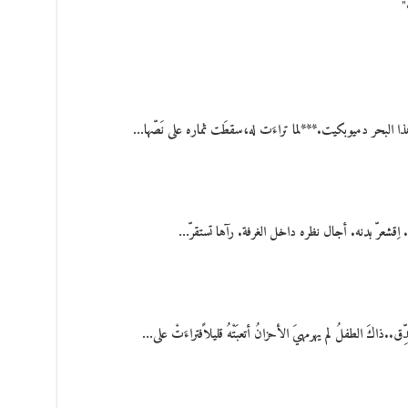
"
هذا البحر دميوبكيت.***لما تراءَت له،سقطَت ثماره على نَصّها…
ِقشعرّ بدنه. أجال نظره داخل الغرفة. رآها تستقرّ…
اكَ الطفلُ لم يهرمهيَ الأحزانُ أتعبَتْهُ قليلاًفتراءَتْ على…