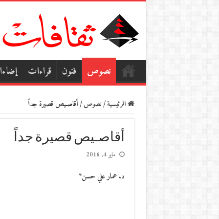
نصوص
فنون
قراءات
إضاء
الرئيسية
/
نصوص
/
أقاصـيص قصيرة جداً
أقاصـيص قصيرة جداً
مايو 4, 2016
د. عمار علي حسن*