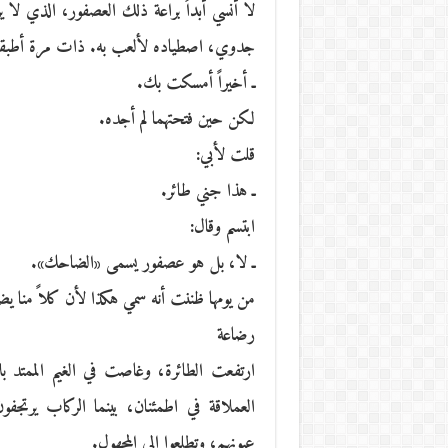
لا أنسي أبداً براعة ذلك العصفور، الذي لا
جدوي، اصطياده لألعب به. ذات مرة أطبقت ع
ـ أخيراً أمسكت بك.
لكن حين فتحتهما لم أجده.
قلت لأبي:
ـ هذا جني طائر.
ابتسم وقال:
ـ لا، بل هو عصفور يسمى «الضاحك».
من يومها ظننت أنه سمي هكذا لأن كلاً منا
رضاعة
ارتفعت الطائرة، وغاصت في الغيم الممتد بل
العملاقة في اطمئنان، بينما الركاب يرتجفو
عيونهم، وتطلعوا إلى المجهول.