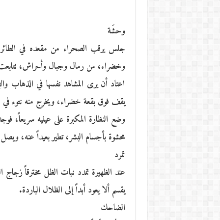
وحشَة
جلس يرقب الصحراء من مقعده في الطائرة.
وخضراء، من رمال وجبال وأحراش، تتابعت 
اعتاد أن يرى المشاهد نفسها في الذهاب والإ
يقف فوق بقعة خضراء، ويخرج منه نتوء في اتجا
وضع النظارة المكبرة على عينيه سريعاً، فوجده
محشوة بأجسام البشر، تطير بعيداً عنه، ويصل أ
تمرد
عند الظهيرة تمدد نبات الظل مخترقاً زجاج ا
يقسم ألا يعود أبداً إلى الظلال الباردة.
الضاحك