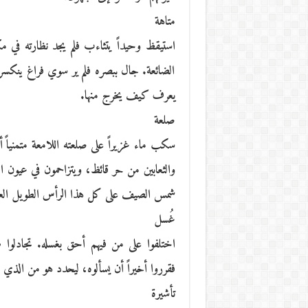
متاهة
استيقظ وحيداً يتثاءب فلم يجد نظارته في مك
الضائعة. جال ببصره فلم ير سوي فراغ ينكس
يعرف كيف يخرج منها.
صلعة
سكب ماء غزيراً على صلعته اللامعة متمنياً 
والثعابين من حر قائظ، ويتزاحمون في عيون ال
شمس الصيف على كل هذا الرأس الطويل ال
غُسل
اختلفوا على من فيهم أحق بغسله. تجادلوا طو
فقرروا أخيراً أن يسألوه، ليحدد هو من الذي
تأشيرة