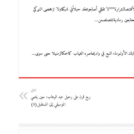
بلأقتنصالشرارة***لا تقللي أصابعوتعقد حبلاًفي شبكةولا تزححصى النهركي
يحةبعين رماديةتتلصلصمن…
التالي
ربع قرن على رحيل عبد الوهاب: حين ينتمي
الموسيقي إلى المستقبل(1)