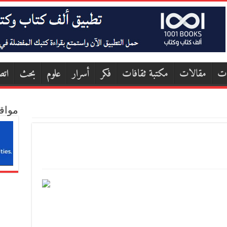
ات
مقالات
مكتبة ثقافات
فكر
أسرار
علوم
بحث
اتص
مواق