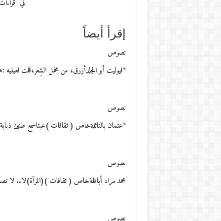
في "قراءات
إقرأ أيضاً
نصوص
*فيوليت أبو الجلدأزرق، من مخمل الشِعر،قلت لعينيه :
نصوص
*عثمان بالنائلةخاص ( ثقافات )عبثاسمع طنين ذبابة. ا
نصوص
محمد مراد أباظةخاص ( ثقافات )(المرآة)لا.. لا تصدِّق..ذ
نصوص