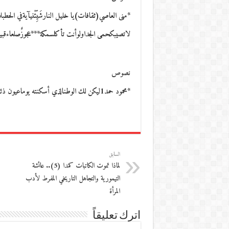
*منى العاصي(ثقافات)يا خليل النارشَيِّئْنيآيةفي الحط
لاتصيبكحمى الجداولوأنت تأكلسمكة***عجوزٌصلعاءقب
نصوص
*محمود حمد1ليكن لك الوطنالذي أسكنته يوماعيون ذئابك الأولىوماء النبع في واديحاصره الغياب كاسمكالزمنيلا معنى سوى…
السابق
لماذا تموت الكاتبات كمدا (5).. عائشة
التيمورية والتجاهل التاريخي المفرط لأدب
المرأة
اترك تعليقاً