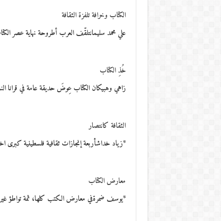
الكتاب وخرافة تلفزة الثقافة
علي محمد سليمانتلقّف العرب أطروحة نهاية عصر الكتا
خُذِ الكتاب
زاهي وهبيكان الكتاب عِوضَ حديقة عامة في قرانا الن
الثقافة كانتصار
*زياد خداشأربعة إنجازات ثقافية فلسطينية كبرى اخترق
معارض الكتاب
*يوسف ضمرةفي معارض الكتب كلها، ثمة تواطؤ غير 