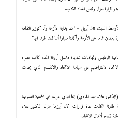
أصدر قرارا بعزل رئيس اتحاد الكتاب.
وقال النمنم – في حديث لوكالة أنباء الشرق الأوسط السبت 30 أبريل – “منذ بداية الأزمة وأنا كوزير للثقافة
دين تماما عن الأزمة وأكدنا مرارا أننا لسنا طرفا فيها”.
 حامية الوطيس وتجاذبات شديدة داخل أروقة اتحاد كتاب مصر،
لاتحاد لاعتراضهم على سياسة الاتحاد والانقسام الذي يحدث
لدكتور علاء عبد الهادي) إنما الذي عزلته هي الجمعية العمومية
ية طارئة اتخذت عدة قرارات كان أبرزها عزل الدكتور علاء
ة لتسيير أعمال الاتحاد.