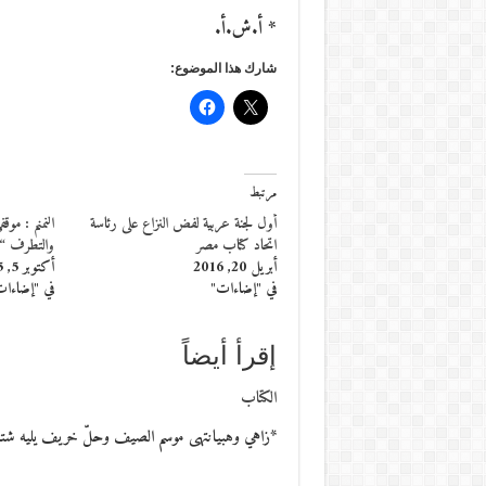
* أ.ش.أ.
شارك هذا الموضوع:
مرتبط
أول لجنة عربية لفض النزاع على رئاسة
النمنم : مو
اتحاد كتاب مصر
والتطرف “ام
أبريل 20, 2016
أكتوبر 5, 2015
في "إضاءات"
في "إضاءا
إقرأ أيضاً
الكتاب
*زاهي وهبيانتهى موسم الصيف وحلّ خريف يليه شتاء، 