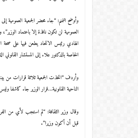
وأوضح النمنم: “جاء محضر الجمعية العمومية إل
العمومية لن تكون نافذة إلا باعتماد الوزير”،
الهادي رئيس الاتحاد يطعن فيها على صحة ال
الخاصة بالدكتور علاء إلى المستشار القانوني ال
وأردف “اتخذت الجمعية ثلاثة قرارات من بينه
الناحية القانونية…قرار الوزير جاء كاشفا ولي
وقال وزير الثقافة: “لم استجب لأي من الف
قبل أن أكون وزيرا”.