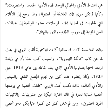
هي النشاط الأدبي والحياتي الوحيد لهذه الأديبة الجادة، ‮ ‬واستطردت‮:”
‬وكأنها لم تكن سوي تلك العاشقة أو المعشوقة، وهذا‮ ‬يرجع إلى الأقلام
التي تجاوزت في تحليلها لتلك المراسلات الحدود الواقعية إلى خيالات
الظن المؤدية إلى دروب الكذب والزور والبهتان‮”.‬
وتلك الملاحظة كانت قد ساقتها كذلك الدكتورة ألفت الروبي في بحث
لها عن كتاب‮ “‬عائشة التيمورية‮”‬، ‮ ‬واستهلت ألفت بحثها بأن مي زيادة
‬1933، وكان‮ ‬يحضره عدد كبير من نجوم المجتمع الثقافي والسياسي
والأدبي آنذاك، لذلك تكتب ألفت الروبي‮: “‬طغت شخصية مي بوصفها
شخصية نسائية نادرة في تلك الفترة المبكرة من عشرينيات وثلاثينيات