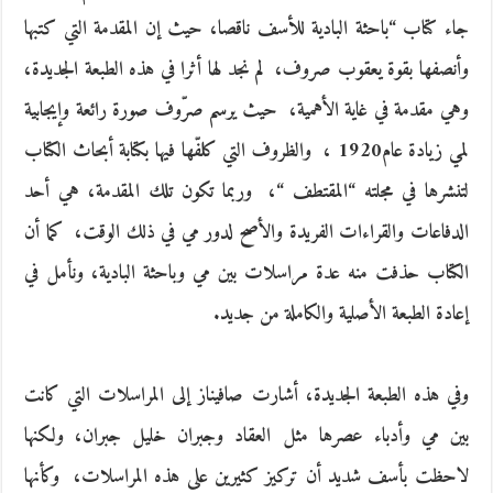
جاء كتاب‮ “‬باحثة البادية‮ ‬للأسف ناقصا، حيث إن المقدمة التي كتبها
وأنصفها بقوة‮ ‬يعقوب صروف، ‮ ‬لم نجد لها أثرا في هذه الطبعة الجديدة،
وهي مقدمة في‮ ‬غاية الأهمية، ‮ ‬حيث‮ ‬يرسم صرّوف صورة رائعة وإيجابية
لمي زيادة عام‮ ‬1920، ‮ ‬والظروف التي كلفّها فيها بكتابة أبحاث الكتاب
لتنشرها في مجلته‮ “‬المقتطف‮ “‬، ‮ ‬وربما تكون تلك المقدمة، هي أحد
الدفاعات والقراءات الفريدة والأصح لدور مي في ذلك الوقت، ‮ ‬كما أن
الكتاب حذفت منه عدة مراسلات بين مي وباحثة البادية، ونأمل في
إعادة الطبعة الأصلية والكاملة من جديد‮.‬
وفي هذه الطبعة الجديدة، أشارت صافيناز إلى المراسلات التي كانت
بين مي وأدباء عصرها مثل العقاد وجبران خليل جبران، ولكنها
لاحظت بأسف شديد أن تركيز كثيرين على هذه المراسلات، ‮ ‬وكأنها