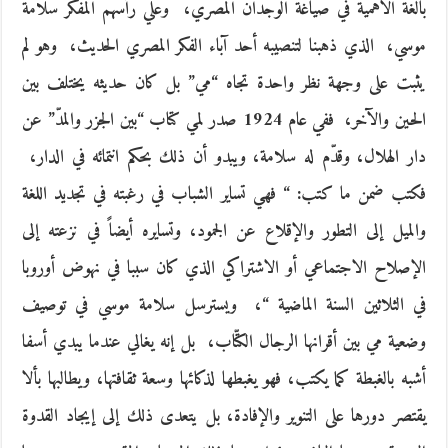
بالغة الأهمية في صياغة الوجدان المصري، ‮ ‬وعلي رأسهم المفكر سلامة
‬يثبت على وجهة نظر واحدة تجاه‮ “‬مي‮” ‬بل كان حديثه‮ ‬يختلف بين
الحين والآخر، ‮ ‬ففي عام‮ ‬1924‮ ‬صدر لمي كتاب‮ “‬بين الجزر والمدّ‮” ‬عن
‬فكتب ضمن ما كتب‮: “ ‬فهي تساير الشباب في رغبته في تجديد اللغة
والميل إلى التطور والإقلاع عن الجمود، وتسايره أيضاً في نزعته إلى
الإصلاح الاجتماعي أو الاشتراكي الذي كان سببا في نهوض أوروبا
في الثلاثين السنة الماضية‮ “‬، ‮ ‬ويسترسل سلامة موسي في توصيف
وضعية مي بين أقرانها الرجال الكتّاب، ‮ ‬بل إنه‮ ‬يغالي عندما‮ ‬يبدي أسفا
‬يقتصر دورها على التنوير والإفادة، بل‮ ‬يتعدى ذلك إلى إيجاد القدوة