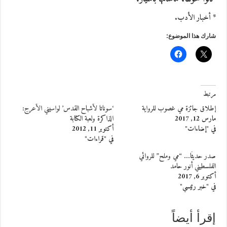
* أخبار الأدب.
شارك هذا الموضوع:
مرتبط
إطلاق جائزة مي غصوب للرواية
‘سوناتا لأشباح القدس’ لواسيني الأعرج:
مارس 12, 2017
الذاكرة ولعبة الكتابة
في "إضاءات"
أكتوبر 11, 2012
في "قراءات"
صدر حديثًا… “مي وملح” للروائي
الفلسطيني أنور حامد
أكتوبر 6, 2017
في "خبر رئيسي"
إقرأ أيضاً