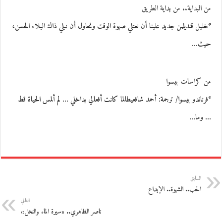
من البداية.. من بداية الطريق
*خليل قنديلمن جديد علينا أن نعتلي صهوة الوقت ونحاول أن نبلي ذاك البلاء الحسن،
حيث…
من كراسات بيسوا
*فرناندو بيسوا/ ترجمة: أحمد شافعيطالما كانت أفعالي بداخلي … لم ألمس الحياة قط
… وما…
السابق
الحب.. الشهوة.. الإبداع
التالي
ناصر الظاهري.. «سيرة الماء والنخل»