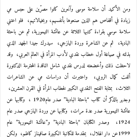
ومن الأكيد أن سلامة موسى وآخرين كانوا مصرّين على حبس مي
زيادة في أقفاص هم الذين صنعوها بأنفسهم، وبخيالاتهم، ‮ ‬فلو اعتني
سلامة موسي بقراءة كتبها الثلاثة عن عائشة التيمورية، ثم عن باحثة
البادية، ‮ ‬ثم عن الشاعرة وردة اليازجي، ‮ ‬سيدرك جيدا الجهد الذي
بذلته في صياغة أول خطاب نقدي لأدب المرأة في العالم العربي، ‮ ‬وقد
لاحظت ذلك وأخضعته لدرس نقدي شامل الناقدة المحترمة الدكتورة
ألفت كمال الروبي، ‮ ‬واعتبرت أن دراسات مي عن الشاعرات
‬وجدير بالذكر أن كتاب‮ “‬باحثة البادية‮” ‬صدر عام‮ ‬1920، ‮ ‬وكتابها عن
‬1999عن دار الهلال، ‮ ‬بمقدمة للكاتبة الكبيرة صافيناز كاظم، ‮ ‬ولكن