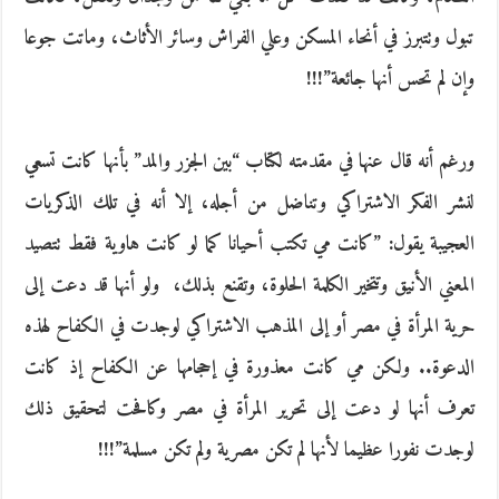
تبول وتتبرز في أنحاء المسكن وعلي الفراش وسائر الأثاث، وماتت جوعا
وإن لم تحس أنها جائعة‮”!!!‬
ورغم أنه قال عنها في مقدمته لكتاب‮ “‬بين الجزر والمد‮” ‬بأنها كانت تسعي
لنشر الفكر الاشتراكي وتناضل من أجله، إلا أنه في تلك الذكريات
العجيبة‮ ‬يقول‮: ”‬كانت مي تكتب أحيانا كما لو كانت هاوية فقط تتصيد
المعني الأنيق وتتخير الكلمة الحلوة، وتقنع بذلك، ‮ ‬ولو أنها قد دعت إلى
حرية المرأة في مصر أو إلى المذهب الاشتراكي لوجدت في الكفاح لهذه
الدعوة‮.. ‬ولكن مي كانت معذورة في إحجامها عن الكفاح إذ كانت
تعرف أنها لو دعت إلى تحرير المرأة في مصر وكافحت لتحقيق ذلك
لوجدت نفورا عظيما لأنها لم تكن مصرية ولم تكن مسلمة‮”!!!‬