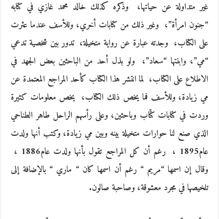
“‬جنون امرأة‮”‬، ‮ ‬وغير ذلك من كتابات أخري، وللأسف عندما عثرت
“‬مي‮”‬، وابنتها‮ “‬سعاد‮”‬، ‮ ‬ولو بذل أحد من الباحثين بعض الجهد في
الاطلاع على الكتاب، ‮ ‬لما انتشر هذا الكتاب كأحد المراجع المعتمدة عن
مي زيادة، وللأسف فما‮ ‬يخص ذلك الكتاب، ‮ ‬يخص معلومات كثيرة
وردت في كتابات كتّاب وباحثين، وعلى رأسهم الراحل طاهر الطناحي
الذي صنع لنا حوارات متخيلة بينه وبين مي زيادة، وكتب أنها ولدت
‬وقال إن اسمها‮ “‬مريم‮ “ ‬رغم أن اسمها كان‮ “ ‬ماري‮ “ ‬بالإضافة إلى
تلخيصها في مجرد معشوقة، وصاحبة صالون‮.‬