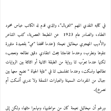
في كتابه النقدي المهم‮ “‬الغربال‮”‬، والذي قدم له الكاتب عباس محمود
العقاد، والصادر عام‮ ‬1923‮ ‬ عن المطبعة العصرية، كتب الشاعر
والأديب المهجري ميخائيل نعيمة‮: (‬عندما تتحفنا‮ “‬مي” ‬بقصيدة منثورة
نتلوها ونطرب، وعندما تفاجئنا ببحث انتقادي دقيق نطالعه ونعجب،
لكنها عندما تعرّب لنا رواية من الطبقة الثانية أو الثالثة بين الروايات
نطالعها ونسكت، وعندما تتفلسف لنا في‮ “‬غاية الحياة‮ “ ‬نضيع معها بين
جبال من المفردات السمينة والعبارات المنمقة ولا ندري أنسكت أم
نصرخ‮).‬
ورغم أن ميخائيل نعيمة كان من مواطنيها، ومهاجرا مثلها، ولكن إلى