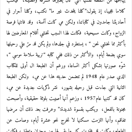
‬يهاجمها من النقطة نفسها التي كان‮ ‬يعتبرها مشرقة ومضيئة، ‮ ‬فيكتب
كلاما عجيبا، إذ‮ ‬يقول‮:”‬كلنا‮ ‬يتحدث‮ ‬غير ما‮” ‬نكتب، وكلنا أحرار في
أحاديثنا جامدون في كتاباتنا، ولكن مي كانت آنسة، ‮ ‬وقد فاتتها فرصة
الزواج، وكانت مسيحية، ‮ ‬فكانت لهذا السبب تخشي أقلام المعارضين لها
بأكثر مما نخشي نحن‮ “ ‬، يستطرد في جلدها، ولم‮ ‬يكن قد مرّ‮ ‬علي رحيلها
سوي بضعة أيام، ‮ ‬والأكثر من ذلك ففي كتابه‮ “‬تربية سلامة موسي‮ “‬،
شوّه صورتها بشكل أكثر اتساعا، ورغم أن الطبعة ال أولى للكتاب
الذي صدر عام‮ ‬1948‮ ‬لم تتضمن حديثه هذا عن مي، ‮ ‬ولكن الطبعة
الثانية التي جاءت قبل رحيله بشهور، ‮ ‬نشر ذكريات جديدة عن مي،
كان قد كتبها عام‮ ‬1957، وزعم أنها أصيبت بلوثة حقيقية، وأصبحت
مجنونة بالفعل، ‮ ‬ويكتب بقسوة شديدة‮:” ‬وعرفت بعد ذلك أن مرضها
تفاقم، وأنها التزمت مسكنها لا تخرج نحو عشرة أيام، وصامت عن
الطعام، وكانت قد فقدت كل ما بقي لها من وجدان وتعقل، فكانت