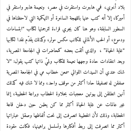
بلاد أخري، ‮ ‬فمي هاجرت واستقرت في مصر، ‮ ‬ونعيمة هاجر واستقر في
أميركا، إلا أنه كتب عنها باللهجة الساخرة أو التهكمية التي لاحظناها في
السطور السابقة، وهو هنا كان‮ ‬يجري قراءة لترجمتها لكتاب‮ “ا‬بتسامات
ودموع، أو الحب الألماني للكاتب مكس مولر، وكذلك‮ ‬يقدّم نقدا لكتابها‮
“‬غاية الحياة‮” ‬، ‮ ‬والذي ألقت بعضه كمحاضرات في الجامعة المصرية،
وبعد انتقادات حادة وجهها نعيمة للكتاب ولميّ‮ ‬ذاتها كتب‮ ‬يقول‮: “‬لا
شك عندي أن السيدات اللواتي سمعن خطاب مي في الجامعة المصرية
صفقن له تصفيقا حادا أكثر من موقف واحد، ومما لا شك فيه كذلك
أنهن انطلقن إلى بيوتهن معجبات بحلاوة الخطاب وبراعة الخطيبة، إنما‮
‬غير عالمات‮ ‬عن‮ ‬غاية الحياة أكثر مما كن‮ ‬يعلمن حين دخلن قاعة
الخطابة، وذلك لأن الخطيبة انصرفت إلى نحت ألفاظها وصقل عباراتها
أكثر مما انصرفت إلى ربط أفكارها وتسلسل براهينها، فكانت مقودة