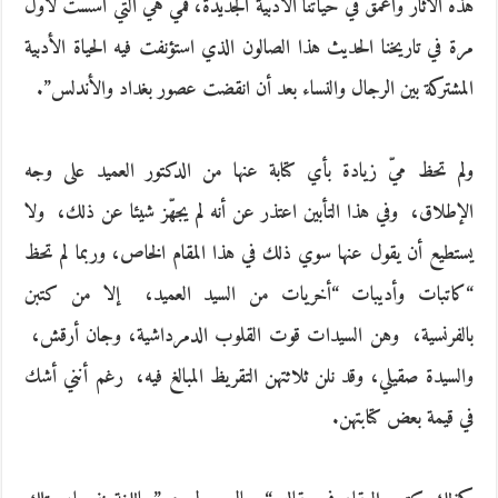
هذه الآثار وأعمق في حياتنا الأدبية الجديدة، فميّ‮ ‬هي التي أسّست لأول
مرة في تاريخنا الحديث هذا الصالون الذي استؤنفت فيه الحياة الأدبية
المشتركة بين الرجال والنساء بعد أن انقضت عصور بغداد والأندلس‮”.‬
ولم تحظ ميّ‮ ‬زيادة بأي كتابة عنها من الدكتور العميد على وجه
الإطلاق، ‮ ‬وفي هذا التأبين اعتذر عن أنه لم‮ ‬يجهّز شيئا عن ذلك، ‮ ‬ولا‮
‬يستطيع أن‮ ‬يقول عنها سوي ذلك في هذا المقام الخاص، وربما لم تحظ‮
“‬كاتبات وأديبات‮ “‬أخريات من السيد العميد، ‮ ‬إلا من كتبن
بالفرنسية، ‮ ‬وهن السيدات قوت القلوب الدمرداشية، وجان أرقش، ‮
‬والسيدة صقيلي، وقد نلن ثلاثتهن التقريظ المبالغ‮ ‬فيه، ‮ ‬رغم أنني أشك
في قيمة بعض كتابتهن‮.‬