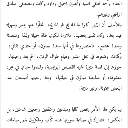
العقاد وأحمد لطفي السيد وأنطون الجميل وداود بركات ومصطفي صادق
الرافعي وغيرهم‮. ‬
وللأسف أن الذين كالوا لها المديح تلو المديح، ‮ ‬تخلّوا عنها بيسر وسهولة
فيما بعد، وكان تقدير بعضهم، ملازما لكونها فتاة جميلة ولبقة ومتحدثة
وسيدة مجتمع، ‮ ‬فاختصروها في أنها سيدة صالون، أو منتدي ثقافي، ‮
‬وكذلك وضعوها في محل عشق وهيام طوال الوقت، ‮ ‬ثم بعد رحيلها، ‮
‬حولوها إلى قصة مثيرة تشبه القصص البوليسية، وقلصوا حياتها في مجرد
معشوقة، أو صاحبة صالون في حياتها، ‮ ‬وبعد رحيلها أصبحت عند
البعض مجنونة، وغير متزنة‮.‬
ولم‮ ‬يكن هذا الأمر‮ ‬يخص كتابا ومبدعين ومثقفين رجعيين شامتين، بل
العكس، ‮ ‬فشارك في صناعة صورتها هذه كتّاب ومفكرون لهم إسهامات