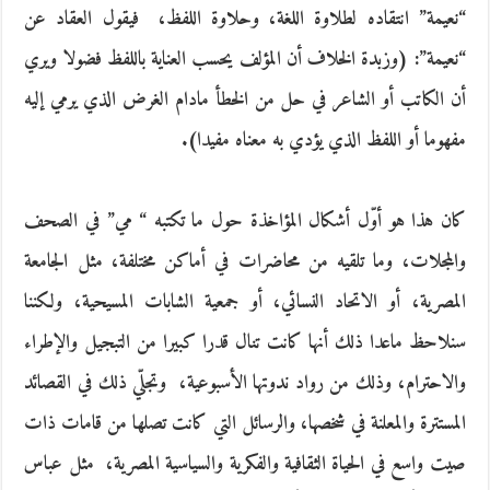
“‬نعيمة‮” ‬انتقاده لطلاوة اللغة، وحلاوة اللفظ، ‮ ‬فيقول العقاد عن‮
“‬نعيمة‮”: (‬وزبدة الخلاف أن المؤلف‮ ‬يحسب العناية باللفظ فضولا ويري
أن الكاتب أو الشاعر في حل من الخطأ مادام الغرض الذي‮ ‬يرمي إليه
مفهوما أو اللفظ الذي‮ ‬يؤدي به معناه مفيدا‮).‬
كان هذا هو أوّل أشكال المؤاخذة حول ما تكتبه‮ “ ‬مي‮” ‬في الصحف
والمجلات، وما تلقيه من محاضرات في أماكن مختلفة، مثل الجامعة
المصرية، أو الاتحاد النسائي، أو جمعية الشابات المسيحية، ولكننا
سنلاحظ ماعدا ذلك أنها كانت تنال قدرا كبيرا من التبجيل والإطراء
والاحترام، وذلك من رواد ندوتها الأسبوعية، ‮ ‬وتجلّي ذلك في القصائد
المستترة والمعلنة في شخصها، والرسائل التي كانت تصلها من قامات ذات
صيت واسع في الحياة الثقافية والفكرية والسياسية المصرية، ‮ ‬مثل عباس