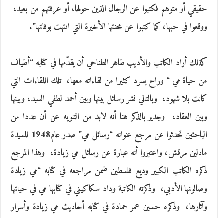
‬ووقعوا في حبها، كما كتبوا عن محنتها الأخيرة التي انتهت بوفاتها‮”.‬
كذلك أراد الكاتب والأديب طاهر الطناحي أن‮ ‬يقدّمها في كتابه‮ “أ‬طياف
من حياة مي‮ “ ‬وراح‮ ‬يسرد كثيرا من لقاءاته معها، ‮ ‬تلك اللقاءات التي
كانت بلا شهود، ‮ ‬وبالتالي نشر رسائل بينها وبين أحمد لطفي السيد، وبينها
وبين العقاد، ‮ ‬وجدير بالذكر‮ ‬هنا أنه لابد من التنويه عن أن عددا من
الباحثين تحدثوا عن مرجع عنوانه‮ “‬رسائل مي‮” ‬صدر عام‮ ‬1948للسيدة
مادلين مرقش، واعتبروا أنه عبارة عن رسائل مي زيادة، ‮ ‬وهذا المرجع
ذكره الكاتب الكبير وديع فلسطين ضمن مراجعه في كتابه‮ “‬مي زيادة
وصالونها الأدبي، ‮ ‬وذكرته الكاتبة وداد سكاكيني في كتابها مي في حياتها