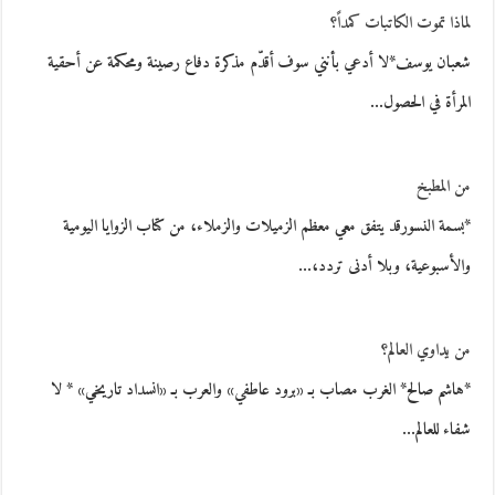
لماذا تموت الكاتبات كمداً؟
شعبان‮ ‬يوسف*لا أدعي بأنني سوف أقدّم مذكرة دفاع رصينة ومحكمة عن أحقية
المرأة في الحصول…
من المطبخ
*بسمة النسورقد يتفق معي معظم الزميلات والزملاء، من كتاب الزوايا اليومية
والأسبوعية، وبلا أدنى تردد،…
من يداوي العالم؟
*هاشم صالح* الغرب مصاب بـ «برود عاطفي» والعرب بـ «انسداد تاريخي» * لا
شفاء للعالم…