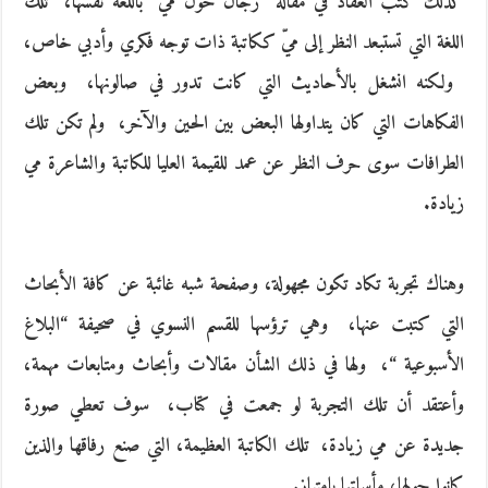
كذلك كتب العقاد في مقاله‮ “‬رجال حول مي” باللغة نفسها، ‮ ‬تلك
اللغة التي تستبعد النظر إلى ميّ‮ ‬ككاتبة ذات توجه فكري وأدبي خاص،
‮ ‬ولكنه انشغل بالأحاديث التي كانت تدور في صالونها، ‮ ‬وبعض
الفكاهات التي كان‮ ‬يتداولها البعض بين الحين والآخر، ‮ ‬ولم تكن تلك
الطرافات سوى حرف النظر‮ ‬عن عمد للقيمة العليا للكاتبة والشاعرة مي
زيادة‮.‬
وهناك تجربة تكاد تكون مجهولة، وصفحة شبه‮ ‬غائبة عن كافة الأبحاث
التي كتبت عنها، ‮ ‬وهي ترؤسها للقسم النسوي في صحيفة‮ “‬البلاغ‮
‬الأسبوعية‮ “‬، ‮ ‬ولها في ذلك الشأن مقالات وأبحاث ومتابعات مهمة،
وأعتقد أن تلك التجربة لو جمعت في كتاب، ‮ ‬سوف تعطي صورة
جديدة عن مي زيادة، ‮ ‬تلك الكاتبة العظيمة، التي صنع رفاقها والذين
كانوا حولها، مأساتها بامتياز‮.‬