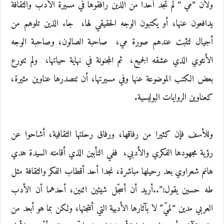
ولأن‮ “‬ميّ‮ “ ‬لم تجد أحدا من الذين رافقوها في مسيرة الأدب والثقافة‮
‬يدافعون عنها، أو‮ ‬يكتبون الوجه الحقيقي لها، ‮ ‬جاء الذين تلوهم من
أجيال لتثبت عندهم صورة مي، ‮ ‬صاحبة الصالون، وصاحبة الوجه
الأنثوي الذي عشقه الجميع، ‮ ‬ثم المجنونة في نهاية حياتها، ‮ ‬ولم تتورع
بعض الكتب الموضوعة عنها وفي مسيرتها، أن تتصدرها عناوين مثيرة،
كعناوين الروايات البوليسية‮.‬
وللأسف فإن كثيرا من رفاقها، ورفاق رحلتها الثقافية، أشاحوا عن
رؤية مجهودها الفكري والأدبي، ‮ ‬ففي التأبين الذي أقامته السيدة هدي
هانم شعراوي بعد رحيلها مباشرة، نجدا أحد أقطاب الفكر والثقافة مثل
طه حسين‮ ‬يقول‮:”..‬أريد أن أسجّل شيئين اثنين، أحدهما أن الأدب
العربي مدين‮ “‬لميّ‮” ‬لا بآثارها الأدبية التي أنتجتها، ولكن بما هو أبعد من