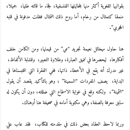
بقوالبها اللغوية أكثر منها بتحاليلها الفلسفية، فجاء ما قالته طليا، ‮ ‬جميلا،
منمقا كتمثال من رخام، أما روح ذلك التمثال فظلت مدفونة في قلبه
الحجري‮”.‬
هنا حاول ميخائل نعيمة تجريد‮ “‬مي‮” ‬من قيمتها، ومن الكامن خلف
أفكارها، ‮ ‬ليحصرها في تنميق العبارة، وطلاوة التعبير، ‮ ‬وقشابة الألفاظ، ‮
‬غير مدرك أنه‮ ‬يقع في الأخطاء ذاتها، ففي الفقرة التي اقتبسناها في
البداية، ‮ ‬يصف المفردات‮ “‬السمينة‮” ‬، وهو بالتأكيد‮ ‬يقصد أن‮ ‬يقول‮
“‬الثمينة‮”‬، ‮ ‬ولكنه وقع في‮ ‬غواية الاستماع التي ضللته، دون أن‮ ‬يكون له
سابق معرفة بالصفة، وهي مكتوبة أمامه في صحيفة هنا أوهناك‮.‬
وربما لاحظ العقاد بعض ذلك في مقدمته للكتاب، ‮ ‬فقد عاب علي‮