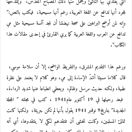
التي‮ ‬يقتدي بها الناشئ ويحمل منها ذلك المصباح المقدس، ‮ ‬ويمتدحها
لمجرد أنها تدافع عن اللغة العربية، رغم أنها مسيحية، ‮ ‬فيكتب بالنص‮:”
‬وإنه لمن أوضح البراهين على صحة نهضتنا أن نجد آنسة مسيحية مثل مي
تدافع عن العرب واللغة العربية كما‮ ‬يري القارئ في إحدى مقالات هذا
الكتاب‮”.‬
‬قال كلاما مسيئا أشدّ‮ ‬الإساءة إلى مي، وهو كلام لا‮ ‬يعتمد على نظرة
علمية، ولكنه حديث مرسل وظالم، ‮ ‬ويعطي انطباعا عنها شديد الرداءة،
‮ ‬فبعد رحيلها في‮ ‬19‮ ‬أكتوبر عام‮ ‬1941، كتب في مجلته
‮ ‬‮” ا‬لمجلة
الجديدة‮” ‬بتاريخ‮ ‬9نوفمبر‮ ‬1941‮ ‬يقول بأنها لم تكن‮ ‬جريئة، ‮ ‬ولكنها كانت