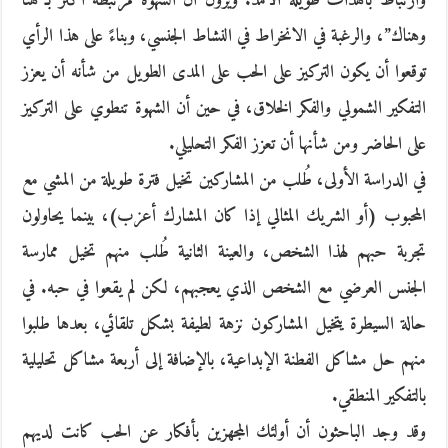
وارتباط بأهداف طويلة الأمد. ويرون أن الشهوة مرتبطة أكثر بـ”هنا
وهناك”، والرغبة في الانخراط في النشاط الجنسي، وبناءً على هذا الرأي
توقعوا أن يكون التركيز على الحب على المدى الطويل من شأنه أن يعزز
التفكير الشمولي والفكر الخلاق، في حين أن الشهوة تنطوي على التركيز
على الحاضر ومن شأنها أن تعزز الفكر التحليلي.
في الدراسة الأولى، طُلب من المشاركين تخيل فترة طويلة من المشي مع
المحبوب (أو الشريك المثالي إذا كان المشارك أعزب)، بينما يحاولون
تجربة حبهم لهذا الشخص، والعينة الثانية طُلب منهم تخيل ممارسة
الجنس العرضي مع الشخص الذي يعجبهم، لكن لم يقعوا في حبه. في
حالة السيطرة يتخيل المشاركون نزهة لطيفة بشكل تلقائي، بعدها طلبوا
منهم حل مشاكل الفطنة الإبداعية، بالإضافة إلى أربعة مشاكل تحليلية
بالتفكير المنطقي.
وقد وجد الباحثون أن أولئك المجهزين بأفكار عن الحب كانت لديهم