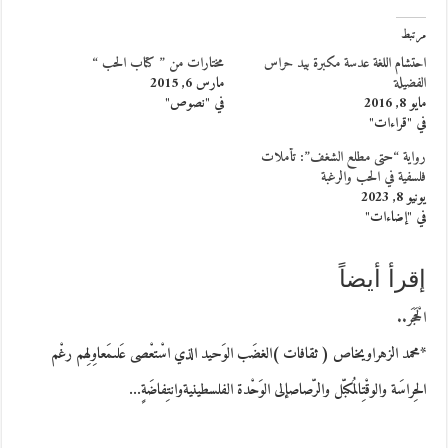
مرتبط
احتشام اللغة عدسة مكبرة بيد حراس
مختارات من ” كتاب الحب “
الفضيلة
مارس 6, 2015
مايو 8, 2016
في "نصوص"
في "قراءات"
رواية “حتى مطلع الشغف”: تأملات
فلسفية في الحب والرغبة
يونيو 8, 2023
في "إضاءات"
إقرأ أيضاً
الْحَجَر..
*محمد الزهراويخاص ( ثقافات )الغضَب الوَحيد الذي اسْتعْصى عَلىمَعاوِلِهم رغْم
الحِراسَة والوقْتِالمُكبّل والرّصاصإلى الوَحْدة الفلسطينيةوانتِفاضَةٍ…