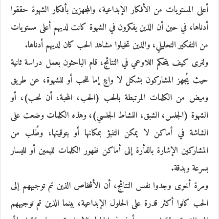
أعلى المستويات من الأفكار الإبداعية، والمجهزين بأفكار الشهوة حققوا
أدناها، في حين أن الذين يفكرون في الشهوة كانت لديهم أعلى مستويات
من التفكير التحليلي، والذين تخيلوا مشاهد الحب كان لديهم أدناها.
ولنرى كيف يتحكم اللاوعي في النتائج، قام الباحثون بعمل دراسة ثانية
حيث يُجهز المشاركون بشكل لا واعٍ إما للحب أو للشهوة، عن طريق
وميض من الكلمات المرتبطة بالحب (الحب، المحبة، أن نحب)، أو
الشهوة (الجنس، الشبق، النشاط الجنسي)، وهذه الكلمات وضعت على
الشاشة في أماكن لا يمكن التنبؤ بمكانها أو بتوقيتها، وطُلب من
المشاركين الإشارة بالفأرة إلى أماكن ظهور الكلمات لليمين أو لليسار
بسرعة وبدقة.
ومرة أخرى وجدوا نفس النتائج، أن الأشخاص الذين تم توجيههم إلى
الحب كانوا أكثر قدرة على الحلول الإبداعية، بينما الذين تم توجيههم