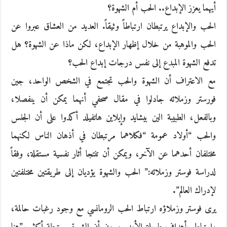
أيهما يعزز الإبداع.. الحب أم الشهوة؟
الحب والإبداع يرتبطان ارتباطاً وثيقاً. العديد من العشاق عبروا عن
الحب والموهبة من خلال إظهار الإبداع، لكن ماذا عن الشهوة؟ هل
تدفع الشهوة المبدع إلى نفس درجات إبداع الحب؟
مع الاعتراف أن الشهوة والحب تجتمع في الشخص الواحد، جين
فورستر وزملائه جادلوا في مقال صحفي أنهما يمكن أن ينفصلا،
وبالفعل، الطبيبة الين بيشايد وإيلاين هاتفيلد أكدوا على أن الجنس
والحب “أولاد عمومة “فكلاهما مرتبطان في أذهان الناس لكنهما
مختلفان أحدهما عن الآخر، ويمكن أن تنتجا أثار نفسية مستقلة، وفقاً
لدراسة فوستر وزملائه:” الحب والشهوة يؤديان إلى طريقتين مختلفتين
لإدراك العالم”.
يرى فوستر وزملاؤه ارتباط الحب الرومانسي مع وجود رغبات حالمة،