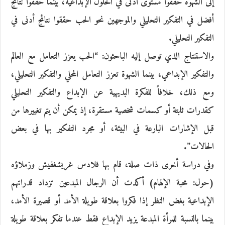
إلى الشهوة حققوا مستوى أدنى في الحلول الإبداعية، بينما حققوا نتائج
أفضل في التفكير التحليلي والموجهين نحو الحب حققوا نتائج أدنى في
التفكير التحليلي.
والاستنتاج الذي توصل إليه الباحثون: “الحب يعزز التعامل مع العالم
والتفكير الإبداعي، بينما الشهوة تعزز التعامل المحلي والتفكير التحليلي،
ومع ذلك، خلافاً للفكرة البديهية عن الإبداع والتفكير التحليلي
كقدرات ثابتة أو كسمات شخصية مستقرة، إذ يمكن أن يتم تغييرها من
قبل الإشارات البارعة في البيئة، أو مجرد التفكير بها في بعض
الحالات”.
وفي دراسة أخرى ذات صلة، قام بها فلادس غريشغفيش وزملاؤه
(حول: محبة الإلهام) أكدت أن الرجال المبدعين تزداد قدراتهم
الإبداعية بغض النظر إذا فكروا بعلاقة طويلة الأمد أو قصيرة الأمد،
بينما بالنسبة للمرأة المبدعة يزيد الإبداع فقط عندما تفكر بعلاقة طويلة