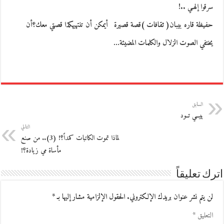
سرقوا إلهـي ..!
حفيظة قاره بيبان( ثقافات )قصة قصيرة أيمكن أن تنتهيهكذا قصتي معك؟أن
يختفي الصوت الزلال والكلمات المضيئة…
السابق
بيبــي تــود
التالي
‬لماذا تموت الكاتبات كمداً؟‮! (3).. من صنع
مأساة مي زيادة؟!
اترك تعليقاً
لن يتم نشر عنوان بريدك الإلكتروني.
الحقول الإلزامية مشار إليها بـ
*
التعليق
*