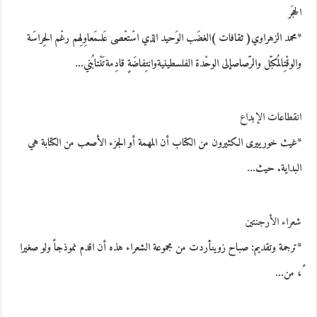
الحجَر
*محمد الزهراوي( ثقافات )الغضَب الوَحيد الذي اسْتعْصى عَلىمَعاوِلِهم رغْم الحِراسَة
والوقْتِالمُكبّل والرّصاصإلى الوحْدة الفلسطينيةوانتِفاضَةٍ قادِمةتَنْتابُني…
انقطاعات الإبداع
*غيث خورييرى الكثيرون من الكتاب أن المهمة أو الجزء الأصعب من الكتابة هي
البداية. حيث…
شعراء الأرجنتين
*ترجمة وتقديم: صباح زوينأردت من مجموعة الشعراء هذه أن اقدم نموذجاً ولو صغيرا
ً، من…