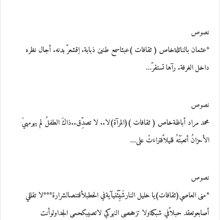
نصوص
*عثمان بالنائلةخاص ( ثقافات )عبثاسمع طنين ذبابة. اِقشعرّ بدنه. أجال نظره
داخل الغرفة. رآها تستقرّ…
نصوص
محمد مراد أباظةخاص ( ثقافات )(المرآة)لا.. لا تصدِّق..ذاكَ الطفلُ لم يهرمهيَ
الأحزانُ أتعبَتْهُ قليلاًفتراءَتْ على…
نصوص
*منى العاصي(ثقافات)يا خليل النارشَيِّئْنيآيةفي الحطبلأقتنصالشرارة***لا تقللي
أصابعوتعقد حبلاًفي شبكةولا تزححصى النهركي لاتصيبكحمى الجداولوأنت