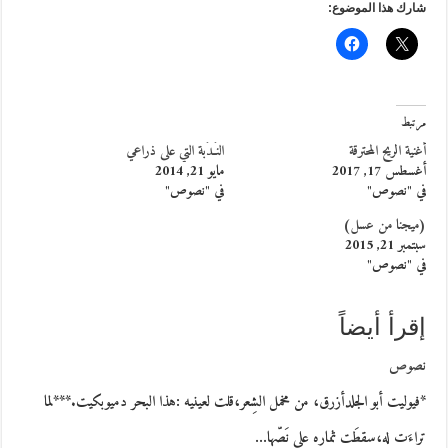
شارك هذا الموضوع:
مرتبط
أغنية الريح المحترقة
النَـدَبة التي على ذراعي
أغسطس 17, 2017
مايو 21, 2014
في "نصوص"
في "نصوص"
(ميجنا من عسل)
سبتمبر 21, 2015
في "نصوص"
إقرأ أيضاً
نصوص
*فيوليت أبو الجلدأزرق، من مخمل الشِعر،قلت لعينيه :هذا البحر دميوبكيت.***لما
تراءَت له،سقطَت ثماره على نَصّها…