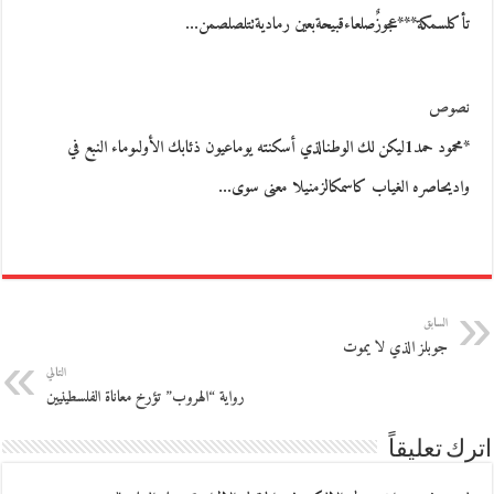
تأكلسمكة***عجوزٌصلعاءقبيحةبعين رماديةتتلصلصمن…
نصوص
*محمود حمد1ليكن لك الوطنالذي أسكنته يوماعيون ذئابك الأولىوماء النبع في
واديحاصره الغياب كاسمكالزمنيلا معنى سوى…
السابق
جوبلز الذي لا يموت
التالي
رواية “الهروب” تؤرخ معاناة الفلسطينيين
اترك تعليقاً