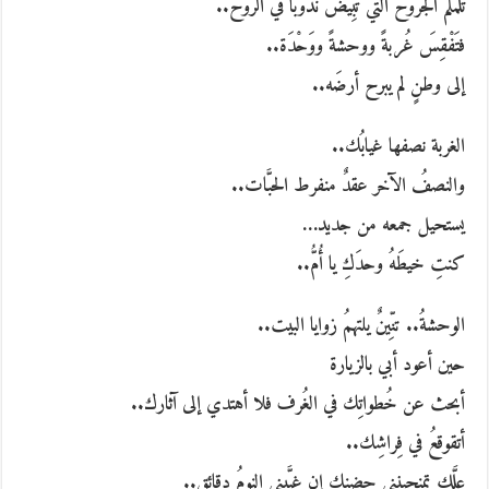
تلملم الجروح التي تبِيْضُ ندوباً في الروح..
فتَفْقِسَ غُربةً ووحشةً ووَحْدَة..
إلى وطنٍ لم يبرح أرضَه..
الغربة نصفها غيابُك..
والنصفُ الآخر عقدٌ منفرط الحبَّات..
يستحيل جمعه من جديد…
كنتِ خيطَهُ وحدَكِ يا أُمُّ..
الوحشةُ.. تنِّينٌ يلتهمُ زوايا البيت..
حين أعود أبي بالزيارة
أبحث عن خُطواتِك في الغُرف فلا أهتدي إلى آثارك..
أتقوقعُ في فِراشِك..
علَّكِ تمنحينني حضنك إن غيَّبني النومُ دقائق..