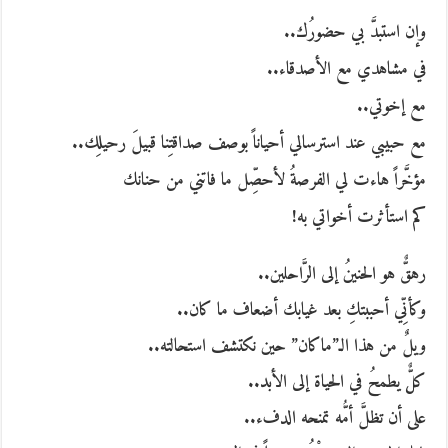
وإن استبدَّ بي حضورُك..
في مشاهدي مع الأصدقاء..
مع إخوتي..
مع حبيبي عند استرسالي أحياناً بوصف صداقتِنا قبيلَ رحيلِك..
مؤخَّراً هاءت لي الفرصةُ لأحصِّل ما فاتني من حنانك
كم استأثرت أخواتي به!
رهقٌّ هو الحنينُ إلى الرَّاحلين..
وكأنِّي أحببتكِ بعد غيابك أضعاف ما كان..
ويلٌ من هذا الـ”ماكان” حين نكتشف استحالته..
كلٌّ يطمحُ في الحياة إلى الأبد..
على أن تظلَّ أمُّه تمنحه الدفء..