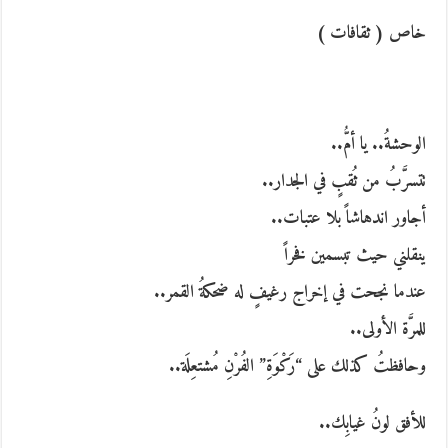
خاص ( ثقافات )
الوحشةُ.. يا أمُّ..
تتسرَّبُ من ثُقبٍ في الجدار..
أجاور اندهاشاً بلا عتبات..
ينقلني حيث تبسمين فخراً
عندما نجحت في إخراج رغيفٍ له ضحكةُ القمر..
للمرَّة الأولى..
وحافظتُ كذلك على “رَكْوَةِ” الفُرْنِ مُشتعِلَة..
للأفق لونُ غيابِك..