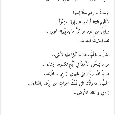
الوحدةُ… رغم ستَّة إخوة
لأقلِّهم ثلاثة أبناء.. هي إرثي مؤخّراً…
ووابلٌ من اللوم هو كلُّ ما يصوِّبونه نحوي..
فقد اخترتُ الحب…
الحبُّ.. يا أمُّ.. هو ما أتَّكِئُ عليه لأبقى..
هو ما يمنحُني الأمانَ في أيَّامٍ تكسوها البشاعة..
هو يدُ الله تربِّتُ على ظهري الدَّامِي… فتُبَرِئه..
الحبُّ.. دعواتُك التي تَنْبُتُ شجراتٍ من الرِّضا والقناعة…
زادي في تلك الأرض..