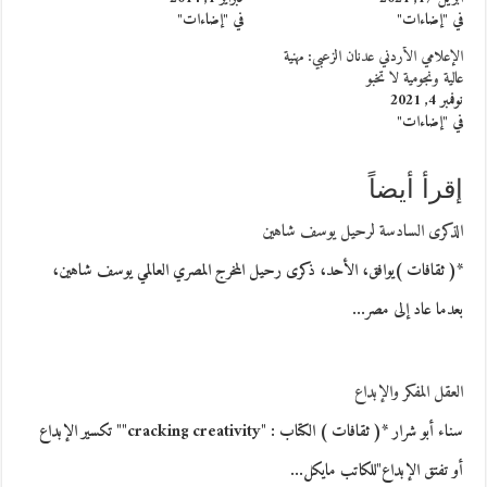
في "إضاءات"
في "إضاءات"
الإعلامي الأردني عدنان الزعبي: مهنية
عالية ونجومية لا تخبو
نوفمبر 4, 2021
في "إضاءات"
إقرأ أيضاً
الذكرى السادسة لرحيل يوسف شاهين
*( ثقافات )يوافق، الأحد، ذكرى رحيل المخرج المصري العالمي يوسف شاهين،
بعدما عاد إلى مصر…
العقل المفكر والإبداع
سناء أبو شرار *( ثقافات ) الكتاب : "cracking creativity"" تكسير الإبداع
أو تفتق الإبداع"للكاتب مايكل…