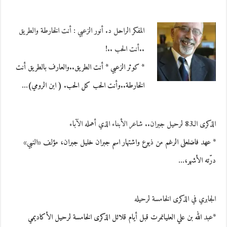
المفكر الراحل د. أنور الزعبي : أنت الخارطة والطريق
..أنت الحب ..!
* كوثر الزعبي * أنت الطريق..والعارف بالطريق أنت
الخارطة..وأنت الحب كل الحب. ( ابن الرومي)…
الذكرى الـ83 لرحيل جبران.. شاعر الأبناء الذي أهمله الآباء
* عهد فاضلعلى الرغم من ذيوع واشتهار اسم جبران خليل جبران، مؤلف «النبي»
درّته الأشهر،…
الجابري في الذكرى الخامسة لرحيله
*عبد الله بن علي العليانمرت قبل أيام قلائل الذكرى الخامسة لرحيل الأكاديمي