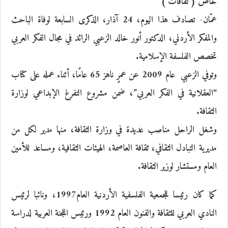
خاص ( ثقافات )
عمّان- تصادف هذا اليوم، 24 آذار، الذكرى السابعة لوفاة الباحث
والمفكر الأردني، الدكتور أنور خالد الزعبي الرائد في مجال الفكر العربي
تخصص الفلسفة الإسلامية.
وتوفي الزعبي عام 2009 عن عمرٍ ناهز 65 عامًا، أثناء عمله على كتاب
“العقلانية في الفكر العربي”، ضمن مشروع التفرغ الإبداعي لوزارة
الثقافة.
وشغل الراحل مناصب عديدة في وزارة الثقافة، منها مدير لكل من
مديرية التبادل الثقافي، ثقافة العاصمة، الهيئات الثقافية، ومساعد للأمين
العام ومستشار لوزير الثقافة.
كما كان رئيسا للجمعية الفلسفية الأردنية العام1997، ونائبا لرئيس
النادي العربي للثقافة والفنون العام 1992 ورئيس اللجنة العربية لدراسة