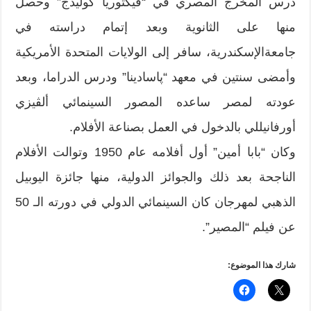
درس المخرج المصري في “فيكتوريا كوليدج” وحصل
منها على الثانوية وبعد إتمام دراسته في
جامعةالإسكندرية، سافر إلى الولايات المتحدة الأمريكية
وأمضى سنتين في معهد “پاسادينا” ودرس الدراما، وبعد
عودته لمصر ساعده المصور السينمائي ألڤيزي
أورفانيللي بالدخول في العمل بصناعة الأفلام.
وكان “بابا أمين” أول أفلامه عام 1950 وتوالت الأفلام
الناجحة بعد ذلك والجوائز الدولية، منها جائزة اليوبيل
الذهبي لمهرجان كان السينمائي الدولي في دورته الـ 50
عن فيلم “المصير”.
شارك هذا الموضوع: