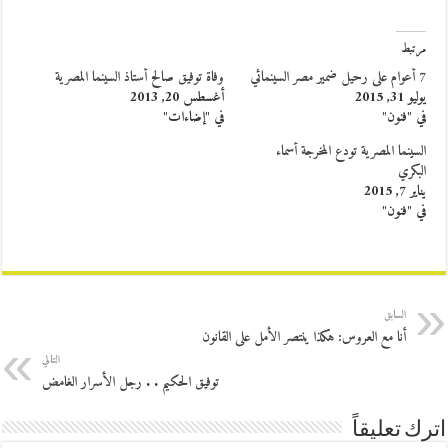
مرتبط
7 أعوام على رحيل ضمير مصر السينمائي
وفاة توفيق صالح أستاذ السينما المصرية
يوليو 31, 2015
أغسطس 20, 2013
في "فنون"
في "إضاءات"
السينما المصرية تودع المخرجة أسماء
البكري
يناير 7, 2015
في "فنون"
السابق
أنا مع العروس: هكذا ينتصر الأمل على القانون
التالي
توفيق الحكيم . . رجل الأسرار الغامض
اترك تعليقاً