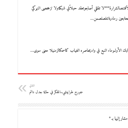
بلأقتنصالشرارة***لا تقللي أصابعوتعقد حبلاًفي شبكةولا تزححصى النهركي
يحةبعين رماديةتتلصلصمن…
التالي
جورج طرابيشي..المفكر في حالة جدل دائم
مشار إليها بـ
*