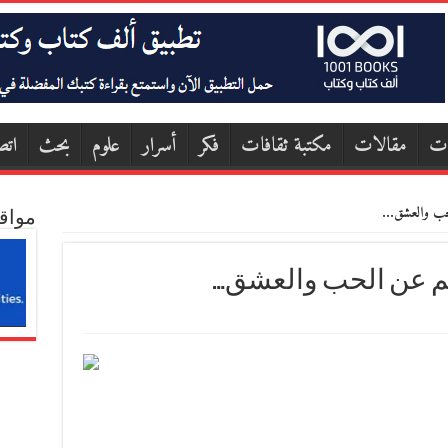
ات
مقالات
مكتبة ثقافات
فكر
أسرار
علوم
بحث
اتص
الحب والعشق…
مواق
كلم عن الحب والعشق…