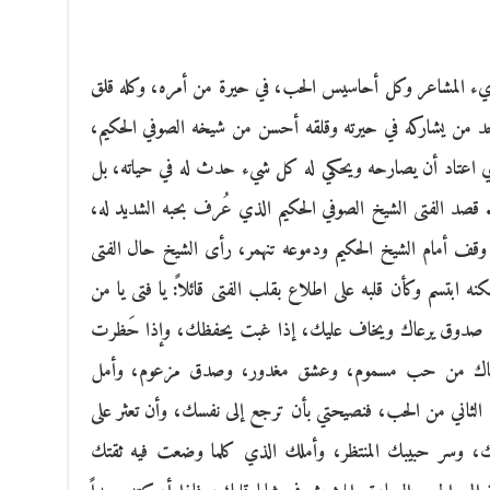
ريء المشاعر وكل أحاسيس الحب، في حيرة من أمره، وكله قلق
يجد من يشاركه في حيرته وقلقه أحسن من شيخه الصوفي الحكيم،
ذي اعتاد أن يصارحه ويحكي له كل شيء حدث له في حياته، بل
 قصد الفتى الشيخ الصوفي الحكيم الذي عُرف بحبه الشديد له،
قف أمام الشيخ الحكيم ودموعه تنهمر، رأى الشيخ حال الفتى
ه ابتسم وكأن قلبه على اطلاع بقلب الفتى قائلاً: يا فتى يا من
صدوق يرعاك ويخاف عليك، إذا غبت يحفظك، وإذا حَظرت
إياك من حب مسموم، وعشق مغدور، وصدق مزعوم، وأمل
لثاني من الحب، فنصيحتي بأن ترجع إلى نفسك، وأن تعثر على
حبك، وسر حبيبك المنتظر، وأملك الذي كلما وضعت فيه ثقتك