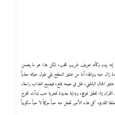
ح، إنه يبدو وكأنه تعريف غريب للحب، لكن هذا هو ما يضمن
دة زال حبه بزوالها، أما من عشق السطح بقي طول حياته معذباً
عشق الجمال الباطني، ظل في نعيمه يتمتع، فيصبح العذاب راحة،
 القران إذا تحقق تتويج، وبداية جديدة لتجربة حب بدأت تخرج
الها القديم، كل هذه الأمور تجعل منه حباً حركياً لا حباً سكونياً