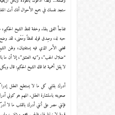
وصلته… ولهذا أدعوك بالعودة وبكل أريحية 
ستجد نفسك في جميع الأحوال أنك أنت المفل
تفاجأ الفتى بنقاء وخفة لفظ الشيخ الحكي
حبه له، وصِدق قوله لفظاً ومَعْنى، لقد وضع
قضي الأمر الذي فيه يستفتيان، وظن الشيخ
“ضلال الحب”، و”تيه العشق”، إلا أن ما بالف
لا يقل أهمية مما قاله الشيخ الحكيم: قال وبكل 
أدرك بقلبي كل ما لا يستطيع العقل إدراك
صعوبته باستشارة العقل. المهم هو كوني أد
فإنني مصر على أنني أدرك بالقلب ما لا أدر
قيمة لا نهاية لها، فالحب يجمع ويؤلف، وليس