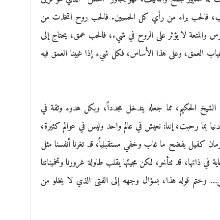
الحب، فالحب براء من رأي كل الحسيين. فالحب روح اتخذت من
حسوس والمتعة لا يؤثر على الروح في شيء، فالحب عمق، يحتاج إلى
اب العمق، وعلى هذا الأساس، فكل شيء إذا غيبنا العمق فيه
ل الشيخ الحكيم، مما جعله يتدخل مجدداً، وبكل هدوء وثقة في
دنيا بما رحبت، إننا: نعيش في عالم واحد وليس في عوالم كثيرة،
مان كفيل بفضح ما غاب وخفي مستقبلياً، قد تغرنا أنفسنا مثل
 في ذاتها، قد تتأخر، لكن مجيئها يقلب طاولة غرورنا وتخميناتنا
على… وختم قوله هذا، بسؤال وجهه إلى الفتى الذي لا يخلو من