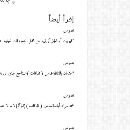
في "إضاءا
إقرأ أيضاً
نصوص
*فيوليت أبو الجلدأزرق، من مخمل الشِعر،قلت لعينيه :
نصوص
*عثمان بالنائلةخاص ( ثقافات )عبثاسمع طنين ذبابة. ا
نصوص
محمد مراد أباظةخاص ( ثقافات )(المرآة)لا.. لا تصدِّق..ذ
نصوص