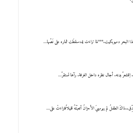
ت"
هذا البحر دميوبكيت.***لما تراءَت له،سقطَت ثماره على نَصّها…
ِقشعرّ بدنه. أجال نظره داخل الغرفة. رآها تستقرّ…
اكَ الطفلُ لم يهرمهيَ الأحزانُ أتعبَتْهُ قليلاًفتراءَتْ على…