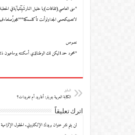
*منى العاصي(ثقافات)يا خليل النارشَيِّئْنيآيةفي الحط
لاتصيبكحمى الجداولوأنت تأكلسمكة***عجوزٌصلعاءقب
نصوص
*محمود حمد1ليكن لك الوطنالذي أسكنته يوماعيون ذئابك الأولىوماء النبع في واديحاصره الغياب كاسمكالزمنيلا معنى سوى…
السابق
الكتابة العربية بتويتر: أغاريد أم تغريدات؟
اترك تعليقاً
لن يتم نشر عنوان بريدك الإلكتروني.
الحقول الإلزامية 