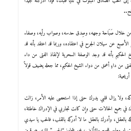
إلى الحب الصادق المبثوث في ثنايا قلبك، فإذا أدركته جيداً
ح..
م، من خلال صَبَاحة وجهه، وصِدق حدسه، وصواب رأيه، وصفاء
 الأصبع عن سيلان الجرح في اعتقاده، وربما قد اعتقد بأنه قد
 الحكيم بأنه قد وجد الوصفة السحرية لإنقاذ الفتى من داء
تى من داءٍ أعمق من دواء الشيخ الحكيم، مما جعله يضيف قولاً
أريحية:
ه، ولا يزال قلبي يدرك حتى إذا استعصى عليه الأمر، زالت
رك في جميع الحالات حتى وإن كانت تجاربي في الإدراك خاطئة،
كه بالعقل، وأدرك بالعقل ما لا أدركه بالقلب، فالحب يا سيدي
ت له معايير للجمع والتأليف، فهو يتجاوز “الحس” الذي هو قرين