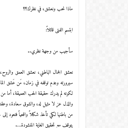
ماذا نحب ونعشق، في نظرك؟؟
ابتسم الفتى قائلاً:
سأجيب من وجهة نظري..
نعشق الجمال الباطني، نعشق العمق والرو
سيرورته وعدم توقفه في زمان، مَن عَشق الما
لكونه لم يدرك حقيقة الحب العميقة، أما من 
والذل عز لا مثيل له، والشوق سعادة، وعقد
من باطنها لكي تأخذ شكلاً واقعياً فتعود إلى ح
يتوقف مع تحقيق الغاية المنشودة….