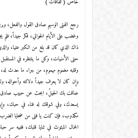
خاص ( ثقافات )
رجع الفتى الوسيم صادق القول والفعل، وب
وغضب على الأيام الخوالي، فكر جيداً، فلم 
ذاك الذي كان قد بلغ من الكبر عتيا، وال
حتى الأمنيات، وكل ما ينتظره في المستقبل.
وقلبه مغموم مهموم، من جراء ما حدث له، و
وإن كان لا يعرف جيداً دلالته وأحواله، ولكن
ضاقت بك الحيلُ، ابحث عن حبيب صادق 
يسعدك، وفي شوقك له فناء في حبك، و
مكذوب، فإن كنت يا فتى من ضحايا الضرب ا
الجمال المبثوث في ثنايا قلبك، ففيه سر 