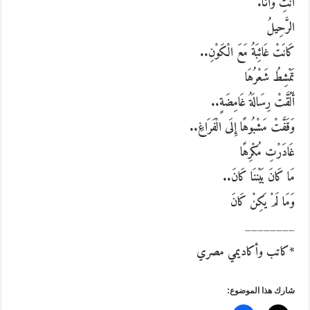
أَنْتِ وَأَنَا.
الرَّحِيلُ
كَانَتْ غَائِبَةُ مَعَ الْكَوْنِ..
تَمْشِطُ شَعْرُهَا
أَلُقَّتْ رِسَالَةُ غَامِضَةٍ..
وَقَفَّتْ مَشْبُوهًا إِلَى الْفَرَاغِ..
غَادَرْتِ مُكْرِهًا
مَا كَانَ بَيْننَا كَانَ..
وَمَا لَمْ يَكِنْ كَانَ
________
*كاتب وأكاديمي مصري
شارك هذا الموضوع: