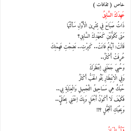
خاص ( ثقافات )
عَهِدَكَ السَّابِقُ
ذَاتُ صَبَاحَ فِي تِشْرِين الْأَوَّلِ سَألَتُهَا
مَتَى تَكَوُّنَيْنِ كَعَهْدِكَ السَّابِقِ؟
قَالَتْ: أيَّامُ فَاتَتْ.. كَبِرْتِ.. نَضِجْتِ فَهِمْتِكَ
عُرِفَتْ أَكْثَرُ..
وَحُبِيَ جَعَلَنِي اِنْتَظَرَكَ
وَفِي الْاِنْتِظَارِ يَنْمُو الْحَبُّ أَكْثَرُ
حُبَكٌ هِي مَسَاحِيقُ التَّجْمِيلِ وَالْعِنَايَةِ بِي..
فَكَيْفَ لَا أَكَوْنُ أَجُمَلٍ وَبِكَ اِعْتَنِي بِحَالَيٍّ..
وَبِحُبَكِ أَتَجَمُّلٍ ؟!!