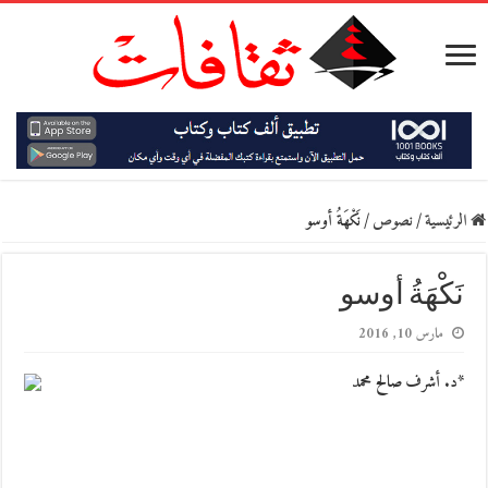
الرئيسية
/
نصوص
/
نَكْهَةُ أوسو
نَكْهَةُ أوسو
مارس 10, 2016
*د. أشرف صالح محمد