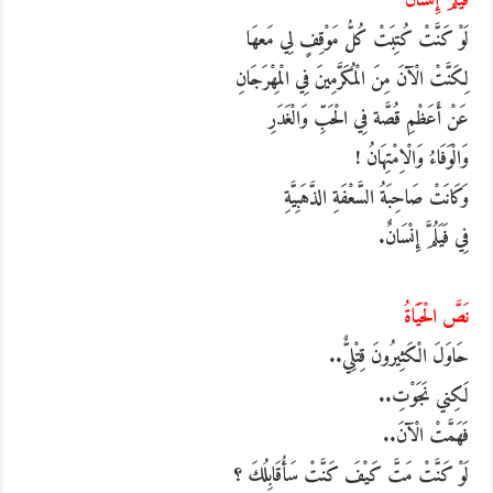
فَيَلُمُّ إِنْسَانُ
لَوْ كَنَّتْ كُتِبَتْ كُلُّ مَوْقِفٍ لِي مَعهَا
لِكَنَّتْ الْآنَ مِنَ الْمُكَرَّمِينَ فِي الْمِهْرَجَانِ
عَنْ أَعَظْمِ قُصَّة فِي الْحَبِّ وَالْغَدَرِ
وَالْوَفَاءُ وَالْاِمْتِهَانُ !
وَكَانَتْ صَاحِبَةُ السَّعْفَةِ الذَّهَبِيَّةِ
فِي فَيَلُمَّ إِنْسَانٌ.
نَصَّ الْحَيَاةُ
حَاوَلَ الْكَثِيرُونَ قِتْلِيٌّ..
لَكِني نَجَوْتِ..
فَهَمَّتْ الْآنَ..
لَوْ كَنَّتْ مَتَّ كَيْفَ كَنَّتْ سَأُقَابِلُكَ ؟