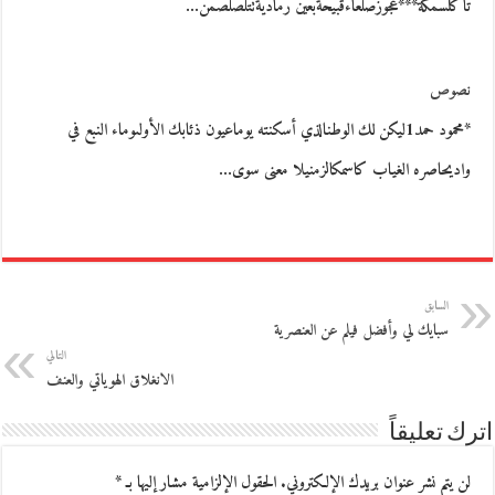
تأكلسمكة***عجوزٌصلعاءقبيحةبعين رماديةتتلصلصمن…
نصوص
*محمود حمد1ليكن لك الوطنالذي أسكنته يوماعيون ذئابك الأولىوماء النبع في
واديحاصره الغياب كاسمكالزمنيلا معنى سوى…
السابق
سبايك لي وأفضل فيلم عن العنصرية
التالي
الانغلاق الهوياتي والعنف
اترك تعليقاً
لن يتم نشر عنوان بريدك الإلكتروني.
الحقول الإلزامية مشار إليها بـ
*