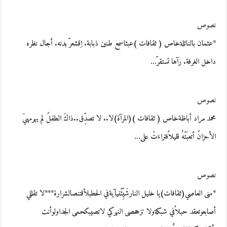
نصوص
*عثمان بالنائلةخاص ( ثقافات )عبثاسمع طنين ذبابة. اِقشعرّ بدنه. أجال نظره
داخل الغرفة. رآها تستقرّ…
نصوص
محمد مراد أباظةخاص ( ثقافات )(المرآة)لا.. لا تصدِّق..ذاكَ الطفلُ لم يهرمهيَ
الأحزانُ أتعبَتْهُ قليلاًفتراءَتْ على…
نصوص
*منى العاصي(ثقافات)يا خليل النارشَيِّئْنيآيةفي الحطبلأقتنصالشرارة***لا تقللي
أصابعوتعقد حبلاًفي شبكةولا تزححصى النهركي لاتصيبكحمى الجداولوأنت