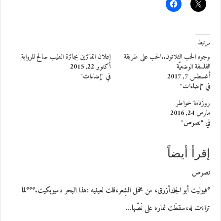
مرتبط
وجوه الحب الثلاثون..الحب على طريقة
إعلان الفائزين بجائزة الطيب صالح للرواية
الفلسفة الوضعيّة
أكتوبر 22, 2015
أغسطس 7, 2017
في "إضاءات"
في "إضاءات"
رُوزْنامَة خواطر
مارس 24, 2016
في "نصوص"
إقرأ أيضاً
نصوص
*فيوليت أبو الجلدأزرق، من مخمل الشِعر،قلت لعينيه :هذا البحر دميوبكيت.***لما
تراءَت له،سقطَت ثماره على نَصّها…