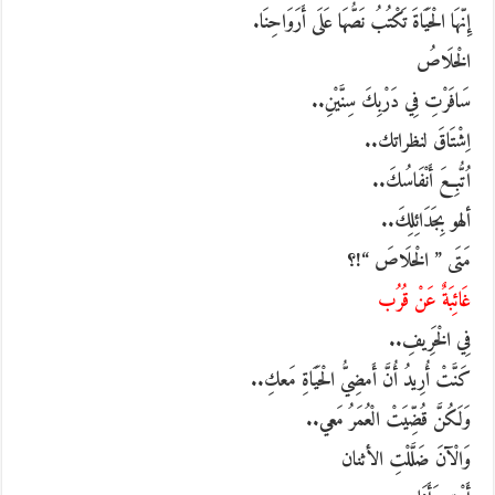
إِنّهَا الْحَيَاةَ تَكْتُبُ نَصُّهَا عَلَى أَرَوَاحِنَا.
الْخلَاصُ
سَافَرْتِ فِي دَرْبِكَ سِنَّيْنِ..
اِشْتَاقَ لنظراتك..
اُتُّبِعَ أَنْفَاسُكَ..
ألهو بِجَدَائِلِكَ..
مَتَى ” الْخلَاصَ “!؟
غَائِبَةٌ عَنْ قُرُب
فِي الْخَرِيفِ..
كَنَّتْ أُرِيدُ أُنَّ أَمضِيُّ الْحَيَاةِ مَعكِ..
وَلَكُنَّ قُضِّيَتْ الْعُمَرُ مَعي..
وَالْآنَ ضَلَّلْتِ الأثنان