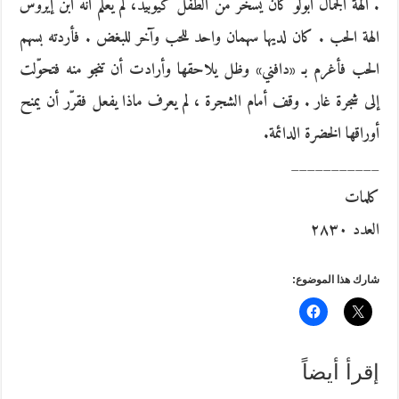
. ألهة الجمال أبولو كان يسخر من الطفل كيوبيد، لم يعلم انّه ابن إيروس
الهة الحب . كان لديها سهمان واحد للحب وآخر للبغض . فأردته بسهم
الحب فأغرم بـ «دافني» وظل يلاحقها وأرادت أن تنجو منه فتحوّلت
إلى شجرة غار . وقف أمام الشجرة ، لم يعرف ماذا يفعل فقرّر أن يمنح
أوراقها الخضرة الدائمة.
___________
كلمات
العدد ٢٨٣٠
شارك هذا الموضوع:
إقرأ أيضاً