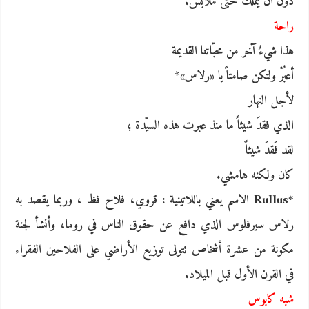
دون أن يملك حتّى ملابس.
راحة
هذا شيءٌ آخر من محبّاتنا القديمة
أعبُرْ ولتكن صامتاً يا «رلاس»*
لأجل النهار
الذي فقدَ شيئاً ما منذ عبرت هذه السيّدة ؛
لقد فَقدَ شيئاً
كان ولكنه هامشي.
*Rullus الاسم يعني باللاتينية : قروي، فلاح فظ ، وربما يقصد به
رلاس سيرفلوس الذي دافع عن حقوق الناس في روما، وأنشأ لجنة
مكونة من عشرة أشخاص تتولى توزيع الأراضي على الفلاحين الفقراء
في القرن الأول قبل الميلاد.
شبه كابوس