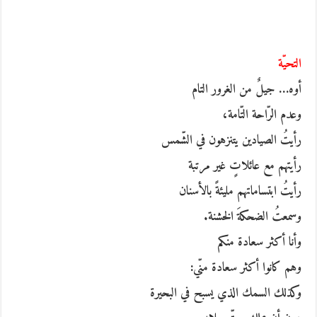
التحيّة
أوه… جيلٌ من الغرور التام
وعدم الرّاحة التّامة،
رأيتُ الصيادين يتنزهون في الشّمس
رأيتهم مع عائلاتٍ غير مرتبة
رأيتُ ابتساماتهم مليئةً بالأسنان
وسمعتُ الضحكةَ الخشنة.
وأنا أكثر سعادة منكم
وهم كانوا أكثر سعادة منّي:
وكذلك السمك الذي يسبح في البحيرة