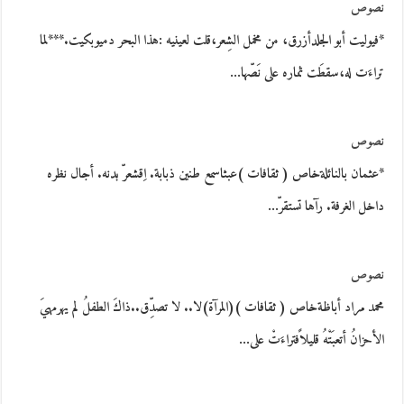
نصوص
*فيوليت أبو الجلدأزرق، من مخمل الشِعر،قلت لعينيه :هذا البحر دميوبكيت.***لما
تراءَت له،سقطَت ثماره على نَصّها…
نصوص
*عثمان بالنائلةخاص ( ثقافات )عبثاسمع طنين ذبابة. اِقشعرّ بدنه. أجال نظره
داخل الغرفة. رآها تستقرّ…
نصوص
محمد مراد أباظةخاص ( ثقافات )(المرآة)لا.. لا تصدِّق..ذاكَ الطفلُ لم يهرمهيَ
الأحزانُ أتعبَتْهُ قليلاًفتراءَتْ على…