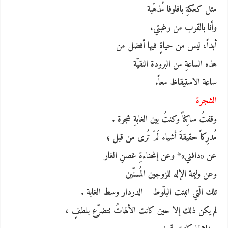
مثل كعكةِ بافلوفا مُذهّبة
وأنا بالقرب من رغبتي.
أبداً، ليس من حياةٍ فيها أفضل من
هذه الساعةِ من البرودة النقيّة
ساعة الاستيقاظ معاً.
الشجرة
وقفتُ ساكِناً وكنتُ بين الغابةِ شجرة .
مُدرِكاً حقيقةَ أشياء لَمْ تُرى من قبل ؛
عن «دافني»* وعن إنحناءةِ غصنِ الغار
وعن وليمة الإله للزوجين المُسنّين
تلك الّتي انبتت البلّوط _ الدردار وسط الغابة .
لم يكن ذلك إلا حين كانت الألهاتُ تتضرّع بلطفٍ ،