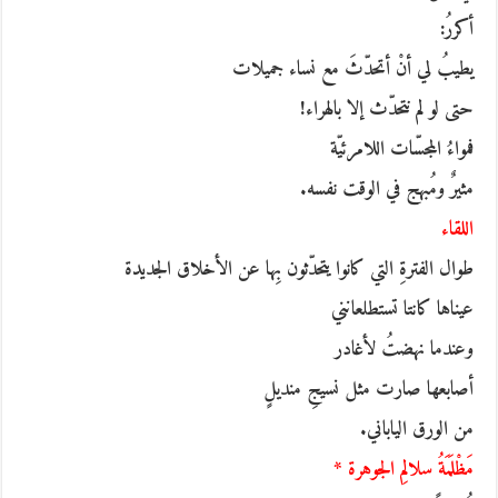
أكررُ:
يطيبُ لي أنْ أتحدّثَ مع نساء جميلات
حتى لو لم نتحدّث إلا بالهراء!
فمواءُ المجسّات اللامرئيّة
مثيرٌ ومُبهج في الوقت نفسه.
اللقاء
طوال الفترةِ التي كانوا يتحدّثون بِها عن الأخلاق الجديدة
عيناها كانتا تستطلعانني
وعندما نهضتُ لأغادر
أصابعها صارت مثل نسيجِ منديلٍ
من الورق الياباني.
مَظْلَمَةُ سلالمِ الجوهرة *