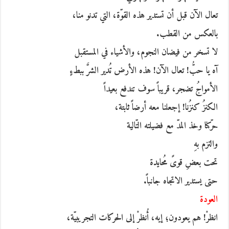
تعال الآن قبل أن تستدير هذه القوّة، التي تدنو منا،
بالعكس من القطب.
لا تسخر من فيضان النجوم، والأشياء في المستقبل
آه يا حبُّ! تعال الآن! هذه الأرض تُدير الشرَّ ببطءٍ
الأمواجُ تضجر، قريباً سوف تندفع بعيداً
الكنزُ كنزُنا! إجعلنا معه أرضاً ثابتة،
حرّكنا وخذ المدّ مع فضيلته التّالية
والتزم بهِ
تحت بعضِ قوىً مُحايدة
حتى يستدير الاتجاه جانباً.
العودة
انظرْ! هم يعودون؛ إيه، أُنظرْ إلى الحركات التجريبيّة،