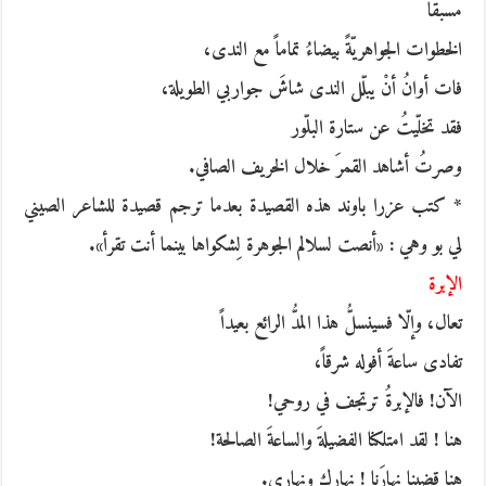
مُسبقاً
الخطوات الجواهريّةً بيضاءُ تماماً مع الندى،
فات أوانُ أنْ يبلّل الندى شاشَ جواربي الطويلة،
فقد تخلّيتُ عن ستارة البلّور
وصرتُ أشاهد القمرَ خلال الخريف الصافي.
* كتب عزرا باوند هذه القصيدة بعدما ترجم قصيدة للشاعر الصيني
لي بو وهي : «أنصت لسلالم الجوهرة لِشكواها بينما أنت تقرأ».
الإبرة
تعال، وإلّا فسينسلُّ هذا المدُّ الرائع بعيداً
تفادى ساعةَ أفوله شرقاً،
الآن! فالإبرةُ ترتجف في روحي!
هنا ! لقد امتلكنا الفضيلةَ والساعةَ الصالحة!
هنا قضينا نهارَنا ! نهارك ونهاري.