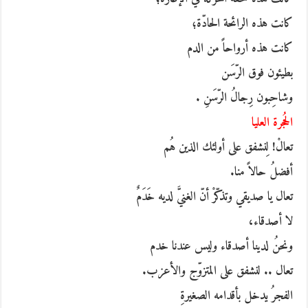
كانت هذه الرائحة الحادّة؛
كانت هذه أرواحاً من الدم
بطيئون فوق الرّسَن
وشاحِبون رِجالُ الرّسَنِ .
الحُجرة العليا
تعالْ! لِنشفق على أولئك الذين هُم
أفضلُ حالاً منا.
تعال يا صديقي وتذكّرْ أنّ الغنيَّ لديه خَدَمٌ
لا أصدقاء،
ونحنُ لدينا أصدقاء وليس عندنا خدم
تعال .. لنشفق على المتزوّج والأعزب.
الفجرُ يدخل بأقدامه الصغيرةِ