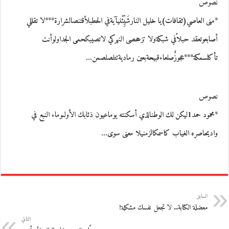
نصوص
*منى العاصي(ثقافات)يا خليل النارشَيِّئْنيآيةفي الحطبلأقتنصالشرارة***لا تقللي
أصابعوتعقد حبلاًفي شبكةولا تزححصى النهركي لاتصيبكحمى الجداولوأنت
تأكلسمكة***عجوزٌصلعاءقبيحةبعين رماديةتتلصلصمن…
نصوص
*محمود حمد1ليكن لك الوطنالذي أسكنته يوماعيون ذئابك الأولىوماء النبع في
واديحاصره الغياب كاسمكالزمنيلا معنى سوى…
السابق
معضلة الكتابة.. لا تجعل نفسك مشكلة!
التالي