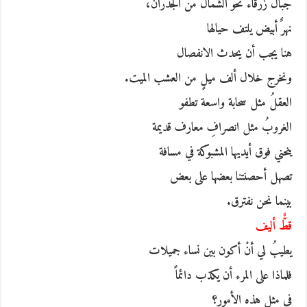
جبالٌ زرقاء نحو الشمال من الجدران،
نهرٌ أبيض يلتف حيالها
هنا يجب أن يحدث الانفصال
ونخرج خلال ألف ميلٍ من العشب الميت.
العقلُ مثل سحابة واسعة تطفو
الغروبُ مثل انصرافِ معارف قديمة
ينحني فوق أيديها المشبوكة في مسافة
تصهل أحصنتنا بعضها على بعض
بينما نحن نفترق.
قطٌّ أليف
يطيبُ لي أنْ أكون بين نساء جميلات
فلماذا على المرء أن يكذب دائماً
في مثل هذه الأمور؟