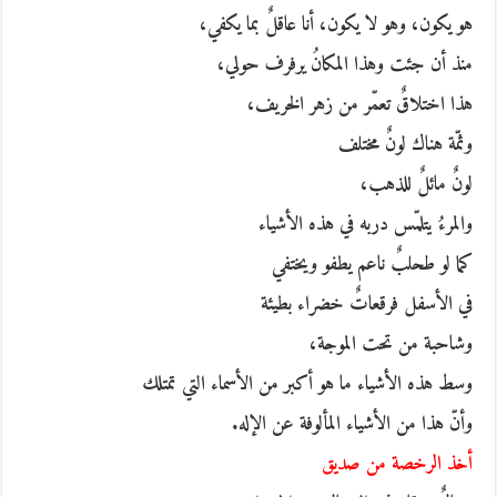
هو يكون، وهو لا يكون، أنا عاقلٌ بما يكفي،
منذ أن جئت وهذا المكانُ يرفرف حولي،
هذا اختلاقٌ تعمّر من زهر الخريف،
وثمّة هناك لونٌ مختلف
لونٌ مائلٌ للذهب،
والمرءُ يتلمّس دربه في هذه الأشياء
كما لو طحلبٌ ناعم يطفو ويختفي
في الأسفل فرقعاتٌ خضراء بطيئة
وشاحبة من تحت الموجة،
وسط هذه الأشياء ما هو أكبر من الأسماء التي تمتلك
وأنّ هذا من الأشياء المألوفة عن الإله.
أخذ الرخصة من صديق