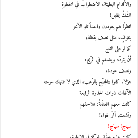
والأقدامِ البطيئة، الاضطرابُ في الخطوةِ
الشّكُ يتمايل!
انظرْ! هم يعودون واحداً تلو الآخر
بخوفٍ، مثل نصف يقظة؛
كما لو على الثلج
أنْ يتردّد ويغمغم في الرّيح،
ونصف عودة؛
هؤلاء كانوا «المجنّح بالرّعب» الذي لا تنتهك حرمته
الآلهات ذوات الحذوة الرفيعة
كانت معهم الفضّةُ، تلاحقهم
وتشمشم أثرَ الهواء!
سياج! سياج!
كانت هذه خفّة الحركة في الإغارة؛