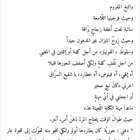
والتبغ المفروم
وحيث فرجينيا اللّامعة
سائبة تحت أغلفة زجاجٍ برّاقة
وحيث زوجُ الميزان غير المدهون جيداً
وسقوطُ « الفوتيلز» من أجل كلمة أو إثنتين في المضي
من اجل نَقْفِ كلمةٍ ولكي أصفف شعورها قليلا
آه إلهي، آه فينوس، آه عطارد، يا شفيع السرّاق
اعرني دكانَ تبغٍ صغير
أو اجعلني في أيّ مهنةٍ
ماعدا مهنة الكتابةِ اللّعينة هذه
حيث طوالَ الوقت يحتاج المرءُ ذهنَ أمرء آخر.
* دفني : حوريّة كان يطاردها أبولو ولكي تنجو منه تحوّلت إلى شجرة غار