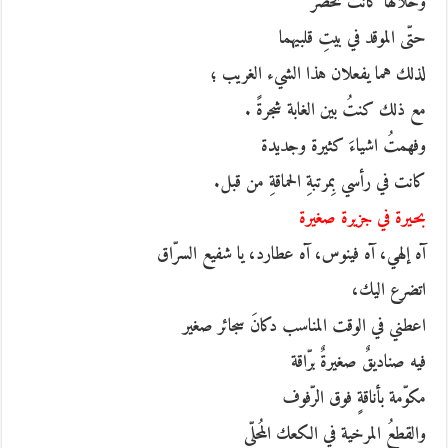
وخلالها كانت تحضر
حتّى الموقد في بيتِ قلبيهما
لذلك هما يفعلان هذا الشيء الغريب ؛
مع ذلك كنتُ بين الغابة شجرةً .
وفهمتُ اشياءَ كثيرة وجديدة
كانت في رأسي بِمرتبةِ الحماقةِ من قبل.
بحيرة في جزيرة صغيرة
آه إلهي، آه فينوس، آه عطارد، يا شفيع السرّاق
اتضرع اليك،
اعطني في الوقت المناسب دكانَ سجائر صغير
فيه صناديقٌ صغيرةٌ برّاقة
مكوّمة بأناقةٍ فوق الرّفوف
والقطعُ المرخية في الكعك المُحلّى