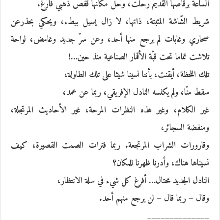
السّاعة برقاصها القديم رحلت، وحل مكانها قفص ذهبي فارغ.
شريط الشّاشة المثبتة، ذاتها، لا زال يسيل ببطء، ويحكي بحذرعن
صحاري وغابات لم يرجع منها أحد، وعن سرّ جديد وغامض، لواحة
تلاشت تماما تحت قبّة الأقمار الصناعية منذ حين…!
تلك اللحظة، أيقنت، بأننا نسينا شيئا على تلك الطاولة،
سقط منّا، ولم يكنسه النادل الإفريقي، ربما عن عمد،
غير الكلام، وغير هذه النظرات المرحة، غير الأحاديث المرتجلة،
ومنفضة السجائر،
وقارورات الشراب المرتجعة. ربما فترات الصمت القصيرة، كيف
نسيناها هناك، وأدرنا ظهرنا للمكان؟
النادل الجديد محتال… أفرغ كل شيء في سلة الانتظار،
وقال – ربما قال – لن يرجع منهم أحد.
______________