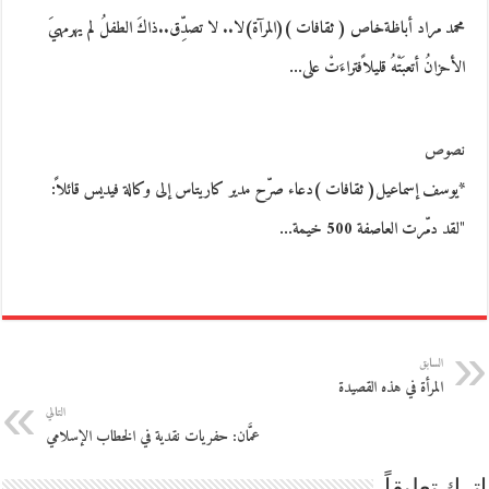
محمد مراد أباظةخاص ( ثقافات )(المرآة)لا.. لا تصدِّق..ذاكَ الطفلُ لم يهرمهيَ
الأحزانُ أتعبَتْهُ قليلاًفتراءَتْ على…
نصوص
*يوسف إسماعيل( ثقافات )دعاء صرّح مدير كاريتاس إلى وكالة فيديس قائلاً:
"لقد دمّرت العاصفة 500 خيمة…
السابق
المرأة في هذه القصيدة
التالي
عمَّان: حفريات نقدية في الخطاب الإسلامي