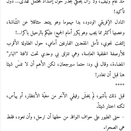
منذ عام ونيّف، ولا زال يحكي بحذر حول إنسداد محتمل للمدى… دون
تأكيد!
النادل الإفريقي الودود، بدا مهموما وهو يبتعد متثاقلا عن الشّاشة،
وعصبيا أكثر مما يجب وهو يكرر أمام الجميع: عليكم بالرحيل باكرا…!
إلتفت نحوي، تأمل المقعدين الفارغين أمامي، حول الطاولة الأقرب
للأرصفة الخلفية العابسة، وهي تنزلق بي وحدي تحت لافتة “البانر”
المضاءة، وقال في ود: حتما سيرجعان، لكن الأهم أن لا تنسَ شيئا
هنا قبل أن تغادر!
****
قبل ذلك بأشهر، لمْ يخشَ رفيقي الآخر من مغبّة الأنتظار، أو ييأس،
لكنه اختار شيئاً.
– حتى الطيور على حواف النوافذ من حقها أن ترحل، وأن تعود، فقط
هي الصحراء