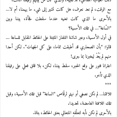
ذلك الغياب المفاجيء للأغلبية، والذي كان من بينهم رفيقنا الثالث.
مع الوقت، لم نعد نعرف، هل كانت تشير إلى شيء ما يهمنا، أم لا…
بالأحرى ما الذي كانت تعنيه عندما سقطت فجأة، بيننا وبين
“السّاعة”… في تلك الأمسية؟
في أول الأمسية، وعبر شاشة التلفاز المثبتة على الحائط المقابل للساعة …
قالوا: “بأن الصحاري قد أطبقت تماما، على كل الجهات”. لكن أحدا
منهم لم يَعُدْ ليخبرنا بما جرى!
اعترانا فتور على وقع الخبر، سقط بيننا، لكن، بلا قلق فعلي على رفيقنا
الذي تأخر.
***
ثلاثتنا… لم نكن نصغي أو نهتم لرقّاص “الساعة” قبل تلك الأمسية، وقبل
تلك اللافتة الغامضة، تحديدا.
بالأحرى لم نكن نأبه لتعلّقهِ المتعالي بعنق الحائط، بتاتا.