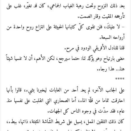
بعد ذلك النزوح وتحت رهبة الغياب الجماعي، كان قد تغيّر، غلب على
تأرجحه المقيت وقار الصمت.
– لا عليكَ، فلن تقوى كلّ كثبانها الخبيثة على انتزاع روح واحدة من
أرواحه السبعة.
قلنا للنادل الأفريقي الودود في مرح.
مضى بارتياح وهو يؤكد لنا: حتما سيرجع، لكن الأهم، أن لا تنسيا شيئاً
هنا… هذا رجاء.
****
على الجانب الآخر، لم يعد أحد من الغابات ليخبرنا بشيء، قالوا بأنها
احترقت تماما من قلّة الماء، أما الصحاري التي انقلبت على نفسها منذ
عام، فقد سدّت في وجوه الناس كل الجهات.
كان ذلك التلقين الممل، يسيل على شريط الشّاشة المثبتة، ذاتها، ببطء،