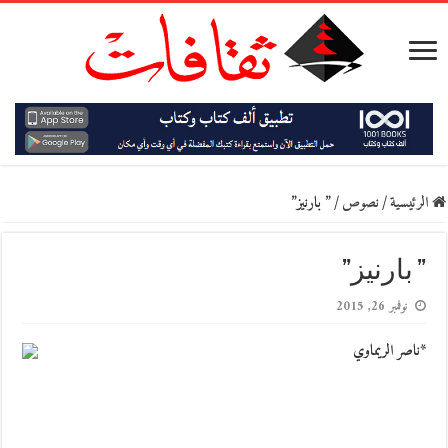
الرئيسية
/
نصوص
/
” بارنيز”
” بارنيز”
نوفمبر 26, 2015
*ناصر الريماوي