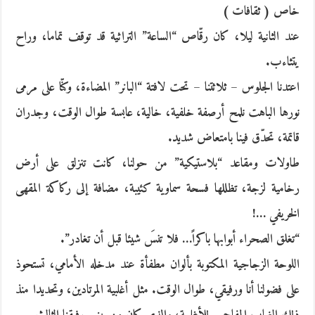
خاص ( ثقافات )
عند الثانية ليلا، كان رقّاص “الساعة” التراثية قد توقف تماما، وراح
يتثاءب.
اعتدنا الجلوس – ثلاثتنا – تحت لافتة “البانر” المضاءة، وكنّا على مرمى
نورها الباهت نلمح أرصفة خلفية، خالية، عابسة طوال الوقت، وجدران
قاتمة، تحدّق فينا بامتعاض شديد.
طاولات ومقاعد “بلاستيكية” من حولنا، كانت تنزلق على أرض
رخامية لزجة، تظللها فسحة سماوية كئيبة، مضافة إلى ركاكة المقهى
الخريفي …!
“تغلق الصحراء أبوابها باكراً… فلا تنسَ شيئا قبل أن تغادر”.
اللوحة الزجاجية المكتوبة بألوان مطفأة عند مدخله الأمامي، تستحوذ
على فضولنا أنا ورفيقي، طوال الوقت. مثل أغلبية المرتادين، وتحديدا منذ