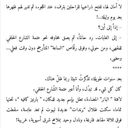
لا أمان لها، تفتح ذراعيها للراحلين بترف، عند اللجوء، ثم تدير لهم ظهرها
بعد يوم وليلة…!
– إذاً إلى أين؟
– إلى الغابات. رد حالماً، ثم بصق مخاوفه نحو عتمة الشارع الخلفي
للمقهى، ومن حولي، وفوق رقّاص “الساعة” المتأرجح دون وقت فعلي…
ومضى.
****
بعد سنوات طويلة، تذّكرتُ شيئا ربما ظلّ هناك.
كان كل شيء قد تبدّل، وأنا أعبر عتمة الشّارع الخلفي.
لافتة ” البانر” المضاءة، تطل بإسم جديد للمكان، ” بارنيز كافيه “، تحتها
تماما، سكنت ظلال “برندات” عديدة لبيوت لم تعد عابسة، سقطت
فوق ثلاثة مقاعد فارغة، ونادل وحيد بملامح شرق أسيوية، غريبة!