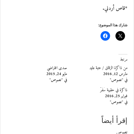
*قاص أردني.
شارك هذا الموضوع:
مرتبط
من ذاكرة الزقاق / عتبة عايد
صدى افتراضي
مارس 12, 2016
مايو 24, 2015
في "نصوص"
في "نصوص"
ذاكرة في حقيبة سَفَرْ
فبراير 25, 2016
في "نصوص"
إقرأ أيضاً
نصوص