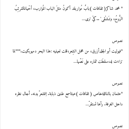
* محمد شاكر( ثقافات )بابٌ مُواربقد أكونُ مثلَ الباب المُوارب، أحْياناتشرئِبُ
الرُّوحُ، وتـَشـْقى' ..كيْ ترى…
نصوص
*فيوليت أبو الجلدأزرق، من مخمل الشِعر،قلت لعينيه :هذا البحر دميوبكيت.***لما
تراءَت له،سقطَت ثماره على نَصّها…
نصوص
*عثمان بالنائلةخاص ( ثقافات )عبثاسمع طنين ذبابة. اِقشعرّ بدنه. أجال نظره
داخل الغرفة. رآها تستقرّ…
نصوص