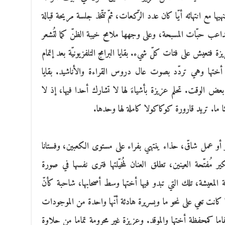
ها مع انتهائه أيّا كان عدد الرّكعات، ثمّ تتّخذ جلسة مريحة قبالة
 تداعب حبّات المسبحة، وعلى وجهها ملامح خيبة الظنّ كما لتُشعر
زيزة فتعيش على فتات كلّ شيء. بقايا البرامج التلفزيونيّة بعد إتمام
ا أختها وهي تردّد بصوت عال دروس القراءة والأناشيد. بقايا
ظة بعض الوقت. تحلم عزيزة بأشياءَ لها لا تشارك أحدا فيها، إذ لا
 ما. تريد قارورة كوكاكولا كاملة لها وحدها.
أو عمل شاقّ، حذاء ينتهي بفراء على مستوى الكعبين، وفستانا
ير مُفتّحة العينين، تطلق العنان لمُخيّلتها فترى نفسها في صورة
رفة المعيشة، تلك التي تبدو فيها أختها وسط أصحابها، شاحبة كأنّ
كانت تعي على نحو ما وبسريرة هادئة أنّها واحدة من الموجودات
تماما كمحفظة أختها والموقد. وعزيزة غير محرومة تماما من حلاوة