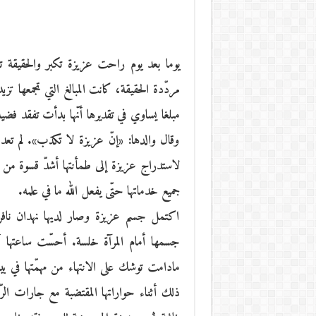
يوما بعد يوم راحت عزيزة تكبر والحقيقة تكب
مردّدة الحقيقة، كانت المبالغ التي تجمعها تز
مبلغا يساوي في تقديرها أنّها بدأت تفقد فضيل
وقال والدها: «إنّ عزيزة لا تكذب». لم تع
لاستدراج عزيزة إلى طمأنتها أشدّ قسوة من
جميع خدماتها حتّى يفعل الله ما في علمه.
اكتمل جسم عزيزة وصار لديها نهدان ناف
جسمها أمام المرآة خلسة. أحسّت ساعتها أنّها
مادامت توشك على الانتهاء من مهمّتها في 
ذلك أثناء حواراتها المقتضبة مع جارات الر