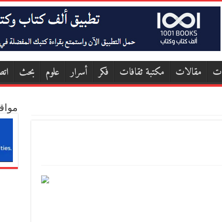
ات
مقالات
مكتبة ثقافات
فكر
أسرار
علوم
بحث
اتص
مواق