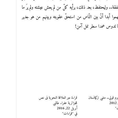
فقة.. وليحتفظ، بعد ذلك، برأيه كلّ من لم يعش عيشته ولم يرَ ما
موا أبدا أنّ بين النّاس من استحقّ عقوبته وبينهم من هو جدير
ها تدوس عمدا سطر نمل آمن!
 قولي.. متنبي تركمانستان
قراءة عبر العلاقة النحوية فى نص
للجزائرية عفراء طالبي
ت"
أبريل 22, 2016
في "قراءات"