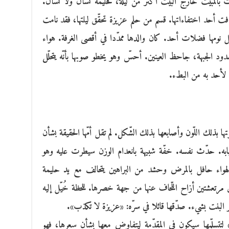
 بالمبيت خارج البيت أكثر من ليلة، فحليمة تَسألُ ولا تُسأل.
فت أحد اختفاءاتها. قسم من حلم عزيزة تحقّق ليلتها، فقد نامت
ل نومها فضلات أحد. كان والدها ممدّدا في أقصى الغرفة. هواء
د الجبهة، جاحظ العينين. أحسّ وهو يخطو صوبها بأنّه يتحلّل
بل لأحد به من البطء.
ها بذلك اللّون وأصابعها بذلك الشّكل. لم تقل أمّها الحقيقة بشأن
يابه. حدّث نفسه. خفّة شبيهة بانعدام الوزن سيطرت عليه وهو
ا. الهواء حافل بالمرض وحشد من البراهين يتحالف مع يد حليمة
دين مرتعشتين أزاح اللّحاف عنها من جهة خصرها. للحظة خُيّل إليه
عر البنت بشيء. صدّقها قائلا في سرّه: «عزيزة لا تكذب».
 لتتسلّمها سيكون في المقدّمة ليتفاوض معها بشأن سعرها، فهو