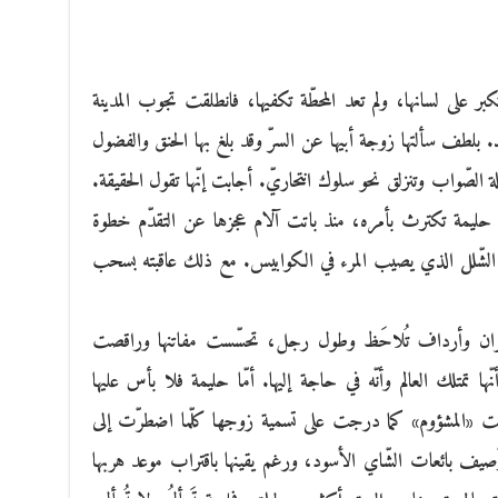
ر على لسانها، ولم تعد المحطّة تكفيها، فانطلقت تجوب المدينة
يد. بلطف سألتها زوجة أبيها عن السرّ وقد بلغ بها الحنق والفضول
ة الصّواب وتنزلق نحو سلوك انتحاريّ. أجابت إنّها تقول الحقيقة.
د حليمة تكترث بأمره، منذ باتت آلام عجزها عن التقدّم خطوة
 الشّلل الذي يصيب المرء في الكوابيس. مع ذلك عاقبته بسحب
ران وأرداف تُلاحَظ وطول رجل، تحسّست مفاتنها وراقصت
 تمتلك العالم وأنّه في حاجة إليها. أمّا حليمة فلا بأس عليها
بيت «المشؤوم» كما درجت على تسمية زوجها كلّما اضطرّت إلى
ّصيف بائعات الشّاي الأسود، ورغم يقينها باقتراب موعد هربها