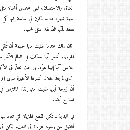
العناق والاحتضان، فهي تحتضن أشياءَ مثل أخت
جهة ظهره عندما يكون في حاجة إليها كي تم
يعتقد بأنّها الطّريقة المثلى لحملها.
كان ذلك عندما طلبت منها حليمة أن تُلقي به
الموتى.. أشعر أنّها حيكت في العالم الآخر 
ملابس أمّها إليها بقوّة. وراحت تتعثّر في ال
الذي لم يعد خلال أشهرها الأخيرة سوى إفر
أنّ زوجة أبيها طلبت منها إلقاء الملابس في 
الخارج أيضا.
في البداية لم تكن القطع الهزيلة التي تعود بها
أفضل من وجود عزيزة في البيت. لكن في يو