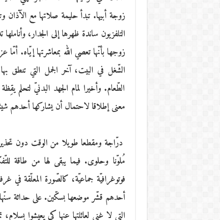
زوجة أبيها. تبدأ حليمة صلاتها مع الآذان وتنهي
التلفزيون ساندة ظهرها إلى الجدار، وأناملها
زوجها بأنّها تعصي الله بمعاشرتها إيّاه. أمّا ع
الشّغل في البيت، آخر الجمل التي تنطق به
الطّعام. وأخيرا لمام الجهد البدنيّ لتحلم يقِ
معنى إطلاقا لاحتمال أن يشاركها أحدهم شيئا
درّاجة ومقطعا طويلا من الوقت دون تحذير 
مُلوّنا وحلوى. فيما يبقى لها من طاقة للتّفك
فوتوغرافيّة جماعيّة، كالصّورة المعلّقة في غ
أحدهم قشّر موضعها بسكّين. على حداثة سنّها 
التي لا غنى لعائلتها عنها كي يعيشوا بسلام، 