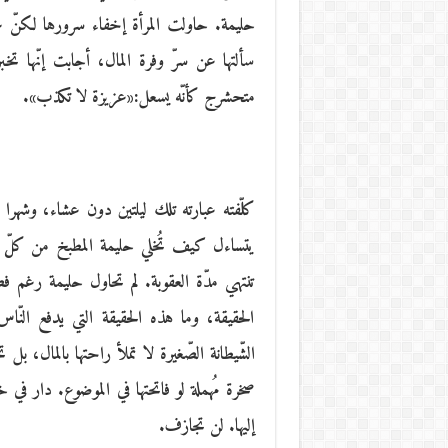
حليمة. حاولت المرأة إخفاء سرورها لكنّ غنّ
سألتها عن سرّ وفرة المال، أجابت إنّها تخ
متحشرج كأنّه يسعل:«عزيزة لا تكذب».
كلّفته عبارته تلك ليلتين دون عشاء، وشهر
يتساءل كيف تُخلي حليمة المطبخ من كلّ ما
تنتهي مدّة العقوبة. لم تحاول حليمة رغم ف
الحقيقة، وما هذه الحقيقة التي يدفع النّا
الشّيطانة الصّغيرة لا تملأ راحتها بالمال، ب
صخرة مُهملة لو فاتحتها في الموضوع. دار في 
إليها. لن تجازف.