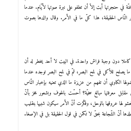
ة في حنجرتها أبت إلاّ أن تطفو على نبرة صوتها لأيّام. عندما
بر النّاس الحقيقة، هذا كلّ ما في الأمر. وقال والدها بصوت
ا كاملا دون وجبة فراش واحدة. في البيت لا أحد يخطر له أن
 يصلح للأكل في لمح البصر، ثمّ في لمح البصر توجده عندما
ضولها الكاوي أن تفهم من عزيزة ما الذي تعنيه بإخبار النّاس
س مقابل معرفتها مبالغ سخيّة؟ أحسّت بالخوف وبشعور مخز بأنّ
ل تحشو لها عروقها بالوحل، وفكّرت أنّ الأمر سيكون شبيها بتقليب
خلدها أنّ الشّجاعة بحقّ لا تكمن في قول الحقيقة بل في الإصغاء