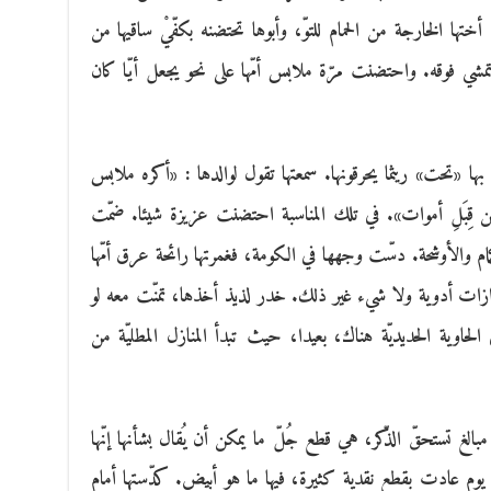
ها الخارجة من الحمام للتوّ، وأبوها تحتضنه بكفّيْ ساقيها من
شي فوقه. واحتضنت مرّة ملابس أمّها على نحو يجعل أيّا كان
ا «تحت» ريثما يحرقونها. سمعتها تقول لوالدها : «أكره ملابس
من قِبَلِ أموات». في تلك المناسبة احتضنت عزيزة شيئا. ضمّت
أكمام والأوشحة. دسّت وجهها في الكومة، فغمرتها رائحة عرق أمّها
ازات أدوية ولا شيء غير ذلك. خدر لذيذ أخذها، تمنّت معه لو
الحاوية الحديديّة هناك، بعيدا، حيث تبدأ المنازل المطليّة من
 مبالغ تستحقّ الذّكر، هي قطع جُلّ ما يمكن أن يُقال بشأنها إنّها
م عادت بقطع نقدية كثيرة، فيها ما هو أبيض. كدّستها أمام