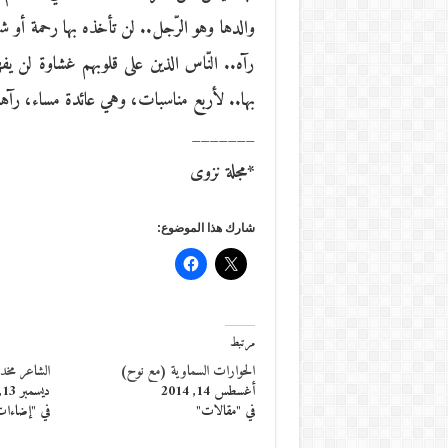
والدها وهو الرّجل.. لن تأخذه بها رحمة أو ش
رآه.. النّاس الذين على قلوبهم غشاوة لن يفه
بها.. لأربع مناسبات، وهي عائدة مساء، رآ
_______
*مجلة نزوى
شارك هذا الموضوع:
مرتبط
الحوارات السماوية (مع نوح)
الشاعر مخدوم
أغسطس 14, 2014
ديسمبر 13, 2012
في "مقالات"
في "إضاءا