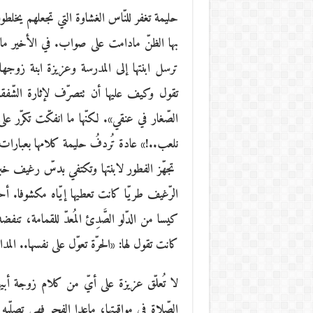
حليمة تغفر للنّاس الغشاوة التي تجعلهم يخلطون
بها الظنّ مادامت على صواب. في الأخير ما 
ترسل ابنتها إلى المدرسة وعزيزة ابنة زوجها إل
تقول وكيف عليها أن تتصرّف لإثارة الشّفقة
الصّغار في عنقي». لكنّها ما انفكّت تكرّر 
نلعب..!» عادة تُردفُ حليمة كلامها بعبارات زج
تجهّز الفطور لابنتها وتكتفي بدسّ رغيف خب
الرّغيف طريّا كانت تعطيها إيّاه مكشوفا. أح
كيسا من الدّلو الصَّدِئ المُعدّ للقمامة، تن
كانت تقول لها: «الحرّة تعوّل على نفسها.. ا
لا تُعلّق عزيزة على أيّ من كلام زوجة أبيه
الصّلاة في مواقيتها، ماعدا الفجر فهي تصلّي