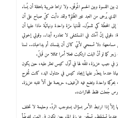
 بين القسوة وبين الحسم المُوفّق. ولا تراها ضريبة باهظة أن يُساء
الذي يُرجى من العبد غير الظّلم؟ ولقد دأبت كلّ صباح على أن
ى المحطّة كي تتسوّل. لقّنتها مرّة واحدة ونهائيّة ماذا عليها أن
: «قولي إنّ أمّك في المستشفى لا تغادره أبدا.. وقولي إخوتي
على مسامعها: «لا تسمحي لأيّ كائن أن يلمسك أو يداعبك.. لسنا
ر كما لو أنّ البنت ارتكبت فعلا أمرا مماثلا من قَبلُ.
ز في جيب عزيزة، تلفّه لها في أوّل كيس تعثر عليه، حين يكون
يانا عندما يتعذّر عليها إيجاد كيس في متناول اليد، كانت تُخرج
فضه بحركة واحدة وتضع فيه الرّغيف، حريصة على ألاّ تنتبه عزيزة.
لمدارس جُعلت فقط للحائرات».
ا إلاّ إذا ارتبط الأمر بسؤال يستوجب الردّ. وحليمة لا تخلف
ه عندما تستيقظ. تسخّن عزيزة الماء حين تكون في البيت لتتوضّأ