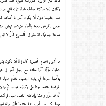
غانمة ثمن عزيزة المعروضة للبيع، فقد غامرت
وكانت ليلة ساكنة صالحة للحياة تلك التي صاد
ملـء جفونها دون أن يكون آخر ما أصابته قب
حافل بالمرض دفعه باتّجاه عزيزة. نهض مشدو
بسرعة جنونيّة. الاحتراق المُتسارع قَدْرٌ لا ق
ما أشهى العدم المُطبق! كان إثما أن تكون بشرت
حملها. مؤكّد أنّها خانته مع رجل آخر في غ
يتأمّلها سابحا في يقينه الجديد. تقدّم منه
المرفوعة عنه.. جثا على ركبتيه بجانبها ثمّ بي
أنّه قد حرّر وحشا بإماطته الغطاء عنها. لم تش
مهما يكن من أمر. غدا عندما تأتي «المدام»