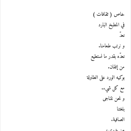
خاص ( ثقافات )
في المطبخ البارد
نعدّ
و نرتب طعامنا.
نعدّه بقدر ما نستطيع
من إتقان.
بوكيه الورد على الطاولة
مع كل شيء.
و نحن نتناجى
بلغتنا
الصافية.
من يدري،