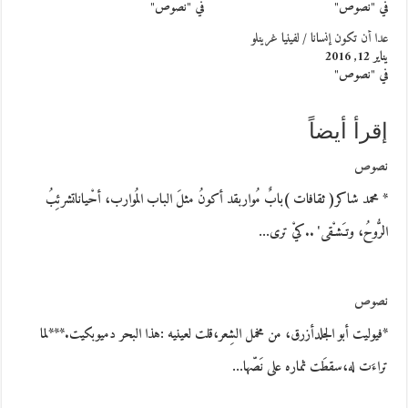
في "نصوص"
في "نصوص"
عدا أن تكون إنسانا / لفينيا غرينلو
يناير 12, 2016
في "نصوص"
إقرأ أيضاً
نصوص
* محمد شاكر( ثقافات )بابٌ مُواربقد أكونُ مثلَ الباب المُوارب، أحْياناتشرئِبُ
الرُّوحُ، وتـَشـْقى' ..كيْ ترى…
نصوص
*فيوليت أبو الجلدأزرق، من مخمل الشِعر،قلت لعينيه :هذا البحر دميوبكيت.***لما
تراءَت له،سقطَت ثماره على نَصّها…