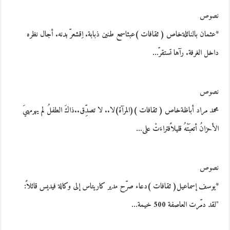
نصوص
*عثمان بالنائلةخاص ( ثقافات )عبثاسمع طنين ذبابة. اِقشعرّ بدنه. أجال نظره
داخل الغرفة. رآها تستقرّ…
نصوص
محمد مراد أباظةخاص ( ثقافات )(المرآة)لا.. لا تصدِّق..ذاكَ الطفلُ لم يهرمهيَ
الأحزانُ أتعبَتْهُ قليلاًفتراءَتْ على…
نصوص
*يوسف إسماعيل( ثقافات )دعاء صرّح مدير كاريتاس إلى وكالة فيديس قائلاً:
"لقد دمّرت العاصفة 500 خيمة…