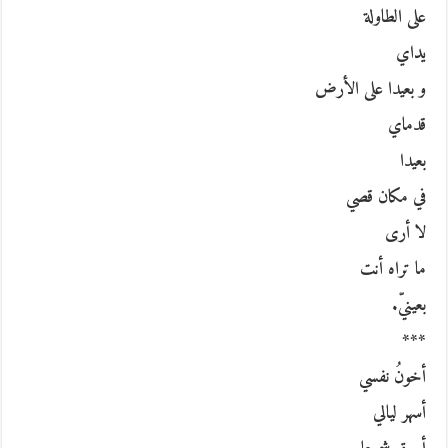
على الطاولة
يداي
و بعيدا على الأرض
قدماي
بعيدا
في مكان قصي
لا أرى
ما تراه أنت
بعينيّ.
***
أخونُ نفسي
أسهر ليالي